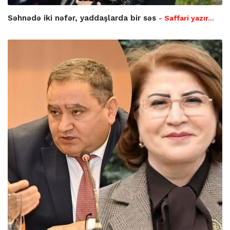
Səhnədə iki nəfər, yaddaşlarda bir səs
- Saffari yazır…