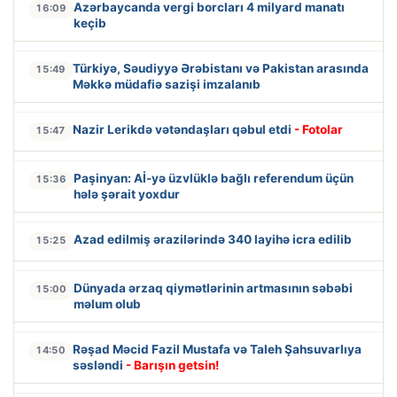
Azərbaycanda vergi borcları 4 milyard manatı
16:09
keçib
Türkiyə, Səudiyyə Ərəbistanı və Pakistan arasında
15:49
Məkkə müdafiə sazişi imzalanıb
Nazir Lerikdə vətəndaşları qəbul etdi
- Fotolar
15:47
Paşinyan: Aİ-yə üzvlüklə bağlı referendum üçün
15:36
hələ şərait yoxdur
Azad edilmiş ərazilərində 340 layihə icra edilib
15:25
Dünyada ərzaq qiymətlərinin artmasının səbəbi
15:00
məlum olub
Rəşad Məcid Fazil Mustafa və Taleh Şahsuvarlıya
14:50
səsləndi
- Barışın getsin!