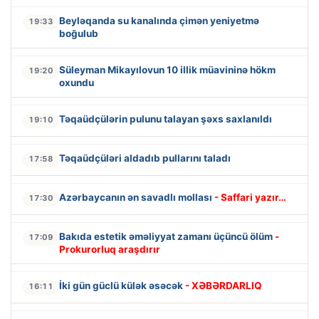
Beyləqanda su kanalında çimən yeniyetmə
19:33
boğulub
Süleyman Mikayılovun 10 illik müavininə hökm
19:20
oxundu
Təqaüdçülərin pulunu talayan şəxs saxlanıldı
19:10
Təqaüdçüləri aldadıb pullarını taladı
17:58
Azərbaycanın ən savadlı mollası
- Saffari yazır…
17:30
Bakıda estetik əməliyyat zamanı üçüncü ölüm
-
17:09
Prokurorluq araşdırır
İki gün güclü külək əsəcək
- XƏBƏRDARLIQ
16:11