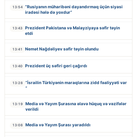
“Rusiyanın müharibəni dayandırmaq üçün siyasi
13:54
iradəsi hələ də yoxdur”
Prezident Pakistana və Malayziyaya səfir təyin
13:43
etdi
Nemət Nağdəliyev səfir təyin olundu
13:41
Prezident üç səfiri geri çağırdı
13:40
“İsrailin Türkiyənin maraqlarına zidd fəaliyyəti var
13:28
“
Media və Yayım Şurasına əlavə hüquq və vəzifələr
13:19
verildi
Media və Yayım Şurası yaradıldı
13:08