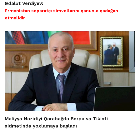
Ədalət Verdiyev:
Ermənistan separatçı simvollarını qanunla qadağan
etməlidir
Maliyyə Nazirliyi Qarabağda Bərpa və Tikinti
xidmətində yoxlamaya başladı