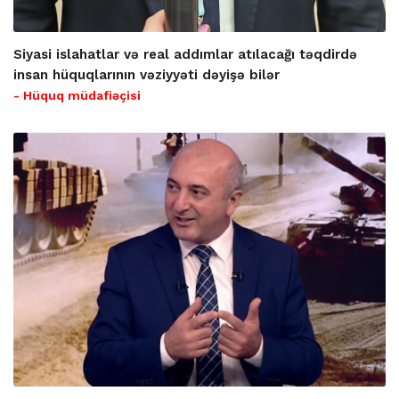
Siyasi islahatlar və real addımlar atılacağı təqdirdə
insan hüquqlarının vəziyyəti dəyişə bilər
- Hüquq müdafiəçisi