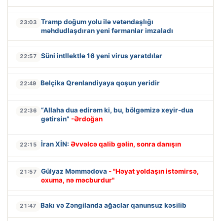
Tramp doğum yolu ilə vətəndaşlığı
23:03
məhdudlaşdıran yeni fərmanlar imzaladı
Süni intllektlə 16 yeni virus yaratdılar
22:57
Belçika Qrenlandiyaya qoşun yeridir
22:49
“Allaha dua edirəm ki, bu, bölgəmizə xeyir-dua
22:36
gətirsin”
-Ərdoğan
İran XİN:
Əvvəlcə qalib gəlin, sonra danışın
22:15
Gülyaz Məmmədova
- "Həyat yoldaşın istəmirsə,
21:57
oxuma, nə məcburdur"
Bakı və Zəngilanda ağaclar qanunsuz kəsilib
21:47