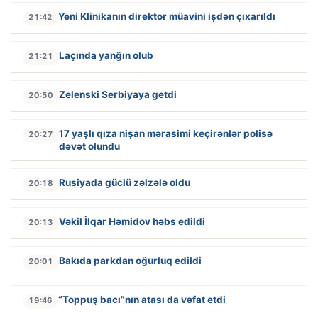
Yeni Klinikanın direktor müavini işdən çıxarıldı
21:42
Laçında yanğın olub
21:21
Zelenski Serbiyaya getdi
20:50
17 yaşlı qıza nişan mərasimi keçirənlər polisə
20:27
dəvət olundu
Rusiyada güclü zəlzələ oldu
20:18
Vəkil İlqar Həmidov həbs edildi
20:13
Bakıda parkdan oğurluq edildi
20:01
“Toppuş bacı”nın atası da vəfat etdi
19:46