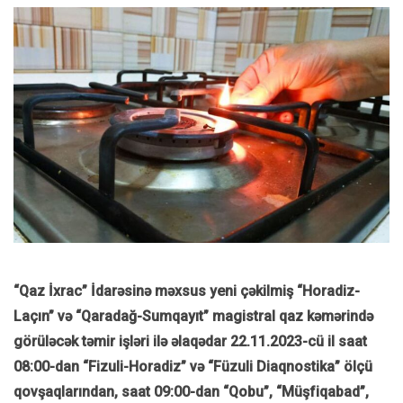
“Qaz İxrac” İdarəsinə məxsus yeni çəkilmiş “Horadiz-
Laçın” və “Qaradağ-Sumqayıt” magistral qaz kəmərində
görüləcək təmir işləri ilə əlaqədar 22.11.2023-cü il saat
08:00-dan “Fizuli-Horadiz” və “Füzuli Diaqnostika” ölçü
qovşaqlarından, saat 09:00-dan “Qobu”, “Müşfiqabad”,