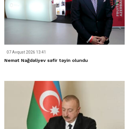
07 Avqust 2026 13:41
Nemət Nağdəliyev səfir təyin olundu