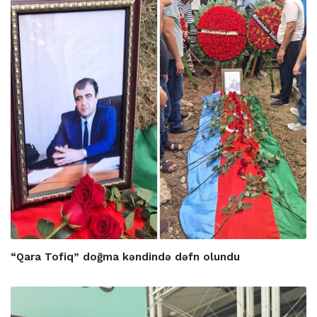
“Qara Tofiq” doğma kəndində dəfn olundu