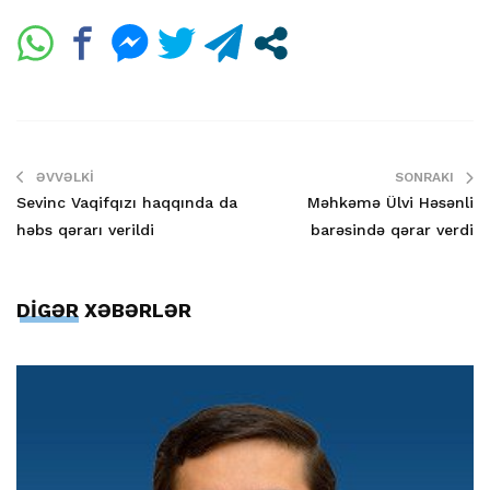
ƏVVƏLKI
SONRAKI
Sevinc Vaqifqızı haqqında da
Məhkəmə Ülvi Həsənli
həbs qərarı verildi
barəsində qərar verdi
DİGƏR XƏBƏRLƏR