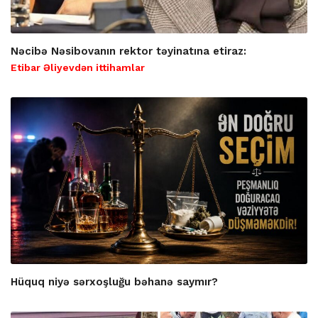
Nəcibə Nəsibovanın rektor təyinatına etiraz:
Etibar Əliyevdən ittihamlar
Hüquq niyə sərxoşluğu bəhanə saymır?