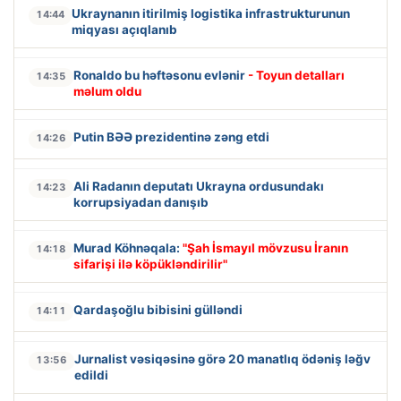
Ukraynanın itirilmiş logistika infrastrukturunun
14:44
miqyası açıqlanıb
Ronaldo bu həftəsonu evlənir
- Toyun detalları
14:35
məlum oldu
Putin BƏƏ prezidentinə zəng etdi
14:26
Ali Radanın deputatı Ukrayna ordusundakı
14:23
korrupsiyadan danışıb
Murad Köhnəqala:
"Şah İsmayıl mövzusu İranın
14:18
sifarişi ilə köpükləndirilir"
Qardaşoğlu bibisini gülləndi
14:11
Jurnalist vəsiqəsinə görə 20 manatlıq ödəniş ləğv
13:56
edildi