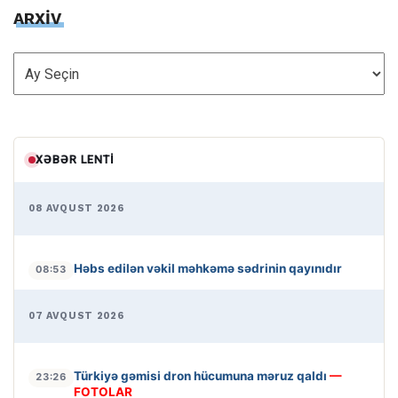
ARXİV
ARXİV
XƏBƏR LENTI
08 AVQUST 2026
Həbs edilən vəkil məhkəmə sədrinin qayınıdır
08:53
07 AVQUST 2026
Türkiyə gəmisi dron hücumuna məruz qaldı
—
23:26
FOTOLAR