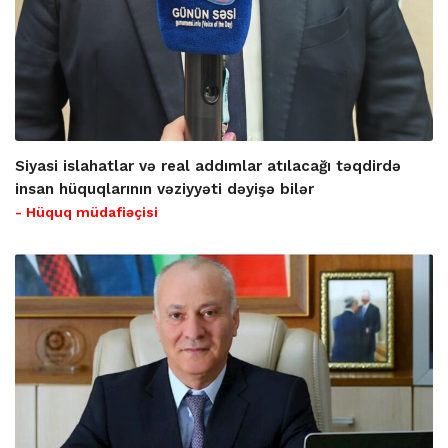
Siyasi islahatlar və real addımlar atılacağı təqdirdə
insan hüquqlarının vəziyyəti dəyişə bilər
- Hüquq müdafiəçisi