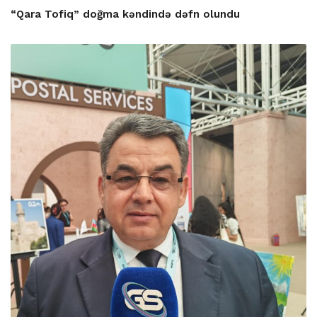
“Qara Tofiq” doğma kəndində dəfn olundu