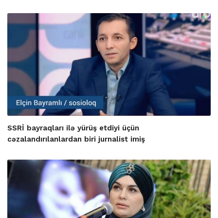
SSRİ bayraqları ilə yürüş etdiyi üçün
cəzalandırılanlardan biri jurnalist imiş