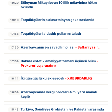
Süleyman Mikayılovun 10 illik müavininə hökm
19:20
oxundu
Təqaüdçülərin pulunu talayan şəxs saxlanıldı
19:10
Təqaüdçüləri aldadıb pullarını taladı
17:58
Azərbaycanın ən savadlı mollası
- Saffari yazır…
17:30
Bakıda estetik əməliyyat zamanı üçüncü ölüm
-
17:09
Prokurorluq araşdırır
İki gün güclü külək əsəcək
- XƏBƏRDARLIQ
16:11
Azərbaycanda vergi borcları 4 milyard manatı
16:09
keçib
Türkiyə, Səudiyyə Ərəbistanı və Pakistan arasında
15:49