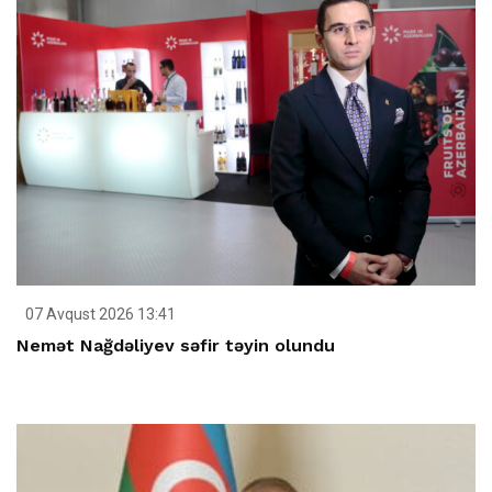
07 Avqust 2026 13:41
Nemət Nağdəliyev səfir təyin olundu