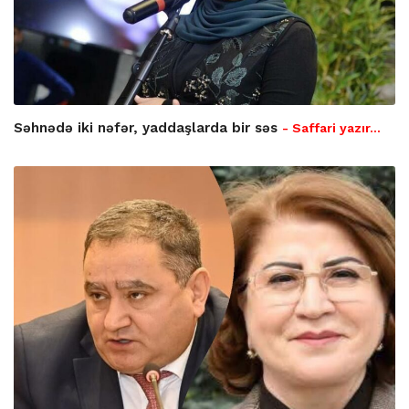
Səhnədə iki nəfər, yaddaşlarda bir səs
- Saffari yazır…