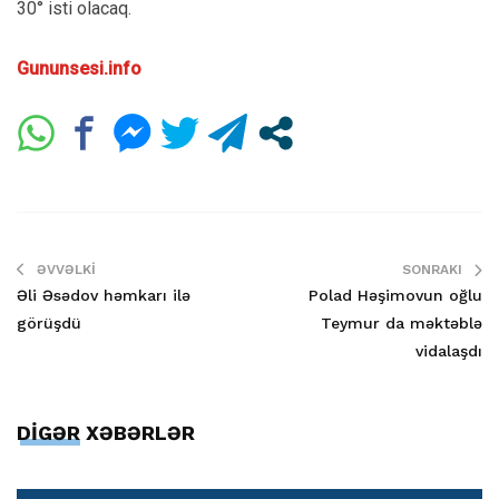
30° isti olacaq.
Gununsesi.info
ƏVVƏLKI
SONRAKI
Əli Əsədov həmkarı ilə
Polad Həşimovun oğlu
görüşdü
Teymur da məktəblə
vidalaşdı
DİGƏR XƏBƏRLƏR