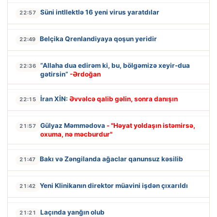
Süni intllektlə 16 yeni virus yaratdılar
22:57
Belçika Qrenlandiyaya qoşun yeridir
22:49
“Allaha dua edirəm ki, bu, bölgəmizə xeyir-dua
22:36
gətirsin”
-Ərdoğan
İran XİN:
Əvvəlcə qalib gəlin, sonra danışın
22:15
Gülyaz Məmmədova
- "Həyat yoldaşın istəmirsə,
21:57
oxuma, nə məcburdur"
Bakı və Zəngilanda ağaclar qanunsuz kəsilib
21:47
Yeni Klinikanın direktor müavini işdən çıxarıldı
21:42
Laçında yanğın olub
21:21