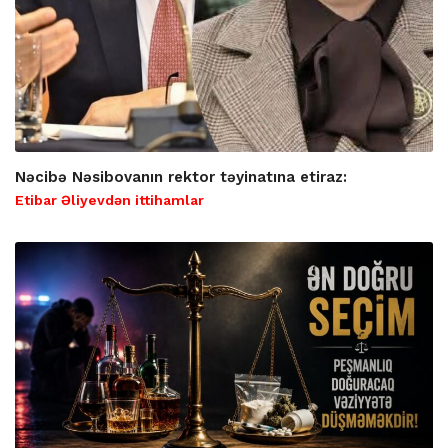
Nəcibə Nəsibovanın rektor təyinatına etiraz:
Etibar Əliyevdən ittihamlar