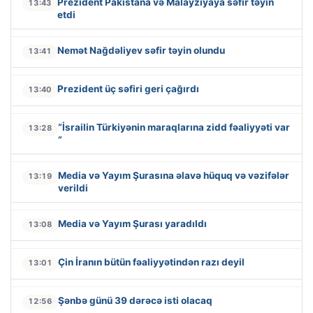
Prezident Pakistana və Malayziyaya səfir təyin
13:43
etdi
Nemət Nağdəliyev səfir təyin olundu
13:41
Prezident üç səfiri geri çağırdı
13:40
“İsrailin Türkiyənin maraqlarına zidd fəaliyyəti var
13:28
“
Media və Yayım Şurasına əlavə hüquq və vəzifələr
13:19
verildi
Media və Yayım Şurası yaradıldı
13:08
Çin İranın bütün fəaliyyətindən razı deyil
13:01
Şənbə günü 39 dərəcə isti olacaq
12:56