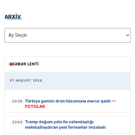
ARXİV
ARXİV
XƏBƏR LENTI
07 AVQUST 2026
Türkiyə gəmisi dron hücumuna məruz qaldı
—
23:26
FOTOLAR
Tramp doğum yolu ilə vətəndaşlığı
23:03
məhdudlaşdıran yeni fərmanlar imzaladı