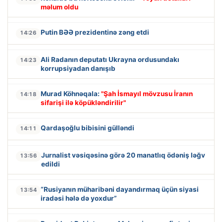
məlum oldu
Putin BƏƏ prezidentinə zəng etdi
14:26
Ali Radanın deputatı Ukrayna ordusundakı
14:23
korrupsiyadan danışıb
Murad Köhnəqala:
"Şah İsmayıl mövzusu İranın
14:18
sifarişi ilə köpükləndirilir"
Qardaşoğlu bibisini gülləndi
14:11
Jurnalist vəsiqəsinə görə 20 manatlıq ödəniş ləğv
13:56
edildi
“Rusiyanın müharibəni dayandırmaq üçün siyasi
13:54
iradəsi hələ də yoxdur”