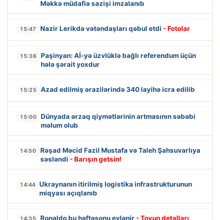
Məkkə müdafiə sazişi imzalanıb
Nazir Lerikdə vətəndaşları qəbul etdi
- Fotolar
15:47
Paşinyan: Aİ-yə üzvlüklə bağlı referendum üçün
15:36
hələ şərait yoxdur
Azad edilmiş ərazilərində 340 layihə icra edilib
15:25
Dünyada ərzaq qiymətlərinin artmasının səbəbi
15:00
məlum olub
Rəşad Məcid Fazil Mustafa və Taleh Şahsuvarlıya
14:50
səsləndi
- Barışın getsin!
Ukraynanın itirilmiş logistika infrastrukturunun
14:44
miqyası açıqlanıb
Ronaldo bu həftəsonu evlənir
- Toyun detalları
14:35