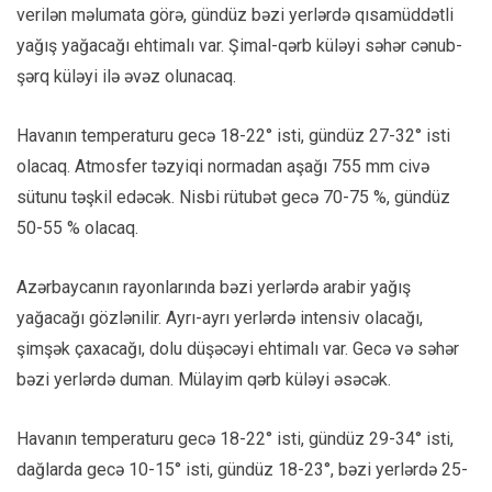
verilən məlumata görə, gündüz bəzi yerlərdə qısamüddətli
yağış yağacağı ehtimalı var. Şimal-qərb küləyi səhər cənub-
şərq küləyi ilə əvəz olunacaq.
Havanın temperaturu gecə 18-22° isti, gündüz 27-32° isti
olacaq. Atmosfer təzyiqi normadan aşağı 755 mm civə
sütunu təşkil edəcək. Nisbi rütubət gecə 70-75 %, gündüz
50-55 % olacaq.
Azərbaycanın rayonlarında bəzi yerlərdə arabir yağış
yağacağı gözlənilir. Ayrı-ayrı yerlərdə intensiv olacağı,
şimşək çaxacağı, dolu düşəcəyi ehtimalı var. Gecə və səhər
bəzi yerlərdə duman. Mülayim qərb küləyi əsəcək.
Havanın temperaturu gecə 18-22° isti, gündüz 29-34° isti,
dağlarda gecə 10-15° isti, gündüz 18-23°, bəzi yerlərdə 25-