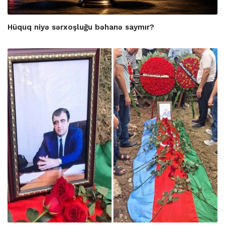
Hüquq niyə sərxoşluğu bəhanə saymır?