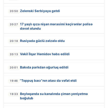
Zelenski Serbiyaya getdi
20:50
17 yaşlı qıza nişan mərasimi keçirənlər polisə
20:27
dəvət olundu
Rusiyada güclü zəlzələ oldu
20:18
Vəkil İlqar Həmidov həbs edildi
20:13
Bakıda parkdan oğurluq edildi
20:01
“Toppuş bacı”nın atası da vəfat etdi
19:46
Beyləqanda su kanalında çimən yeniyetmə
19:33
boğulub