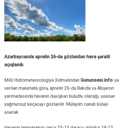
Azərbaycanda aprelin 26-da gözlənilən hava şəraiti
açıqlanıb.
Milli Hidrometeorologiya Xidmətindən
Gununsesi.info
-ya
verilən məlumata görə, aprelin 26-da Bakıda və Abşeron
yarımadasında havanın dəyişkən buludlu olacağı, əsasən
yağmursuz keçəcəyi gözlənilir. Mülayim cənub küləyi
əsəcək.
Havanın temperaturu gecə 10-13 dərəcə, gündüz 19-23