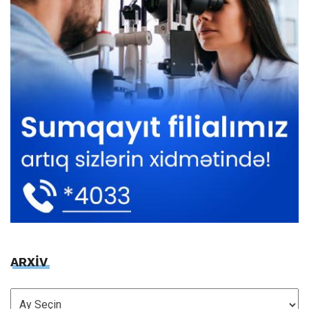
ARXİV
ARXİV