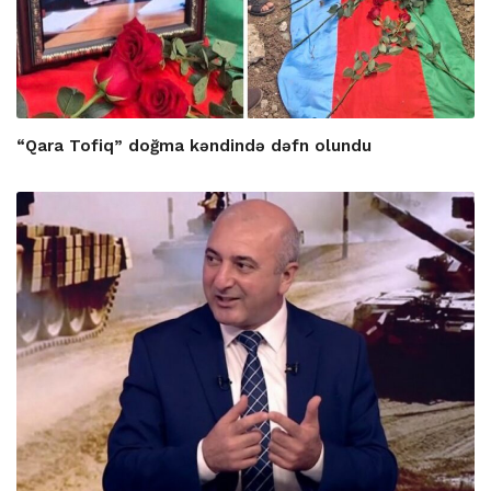
“Qara Tofiq” doğma kəndində dəfn olundu