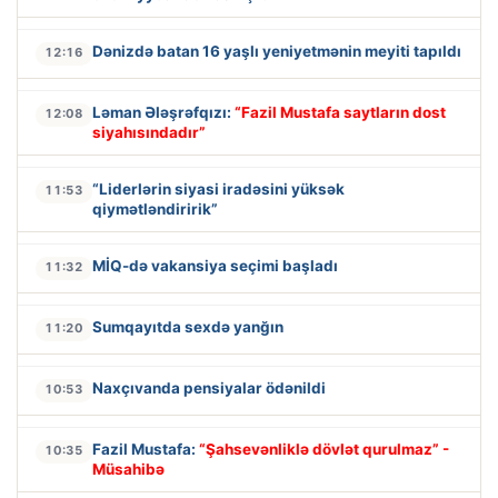
Dənizdə batan 16 yaşlı yeniyetmənin meyiti tapıldı
12:16
Ləman Ələşrəfqızı:
“Fazil Mustafa saytların dost
12:08
siyahısındadır”
“Liderlərin siyasi iradəsini yüksək
11:53
qiymətləndiririk”
MİQ-də vakansiya seçimi başladı
11:32
Sumqayıtda sexdə yanğın
11:20
Naxçıvanda pensiyalar ödənildi
10:53
Fazil Mustafa:
“Şahsevənliklə dövlət qurulmaz” -
10:35
Müsahibə