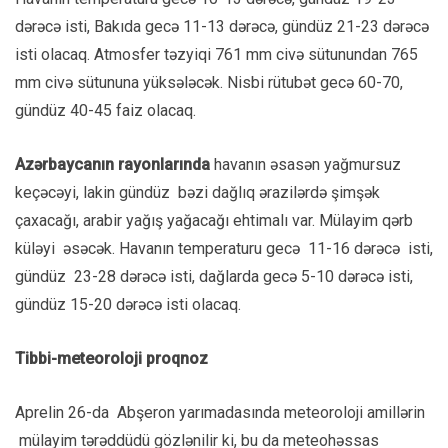
dərəcə isti, Bakıda gecə 11-13 dərəcə, gündüz 21-23 dərəcə
isti olacaq. Atmosfer təzyiqi 761 mm civə sütunundan 765
mm civə sütununa yüksələcək. Nisbi rütubət gecə 60-70,
gündüz 40-45 faiz olacaq.
Azərbaycanın rayonlarında
havanın əsasən yağmursuz
keçəcəyi, lakin gündüz bəzi dağlıq ərazilərdə şimşək
çaxacağı, arabir yağış yağacağı ehtimalı var. Mülayim qərb
küləyi əsəcək. Havanın temperaturu gecə 11-16 dərəcə isti,
gündüz 23-28 dərəcə isti, dağlarda gecə 5-10 dərəcə isti,
gündüz 15-20 dərəcə isti olacaq.
Tibbi-meteoroloji proqnoz
Aprelin 26-da Abşeron yarımadasında meteoroloji amillərin
mülayim tərəddüdü gözlənilir ki, bu da meteohəssas