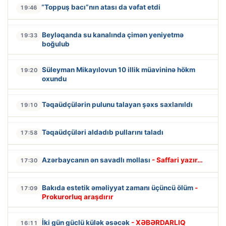
“Toppuş bacı”nın atası da vəfat etdi
19:46
Beyləqanda su kanalında çimən yeniyetmə
19:33
boğulub
Süleyman Mikayılovun 10 illik müavininə hökm
19:20
oxundu
Təqaüdçülərin pulunu talayan şəxs saxlanıldı
19:10
Təqaüdçüləri aldadıb pullarını taladı
17:58
Azərbaycanın ən savadlı mollası
- Saffari yazır…
17:30
Bakıda estetik əməliyyat zamanı üçüncü ölüm
-
17:09
Prokurorluq araşdırır
İki gün güclü külək əsəcək
- XƏBƏRDARLIQ
16:11