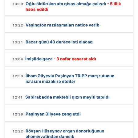
Oğlu öldürülən ata qisas almağa çalışdı
- 5 illik
13:30
həbs edildi
Vaşinqton razılaşmaları nəticə verib
13:22
Bazar günü 40 dərəcə isti olacaq
13:21
İmişlidə qəza
- 3 nəfər xəsarət aldı
13:04
İlham Əliyevlə Paşinyan TRIPP marşrutunun
12:59
icrasını müzakirə etdilər
Sabirabadda məktəbli qızın meyiti tapıldı
12:41
Paşinyan Əliyevə zəng etdi
12:39
Rövşən Hüseynov orqan donorluğunun
12:22
əhəmiyyətindən danışıb