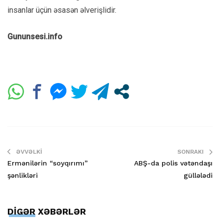
insanlar üçün əsasən əlverişlidir.
Gununsesi.info
ƏVVƏLKI
SONRAKI
Ermənilərin “soyqırımı”
ABŞ-da polis vətəndaşı
şənlikləri
güllələdi
DİGƏR XƏBƏRLƏR