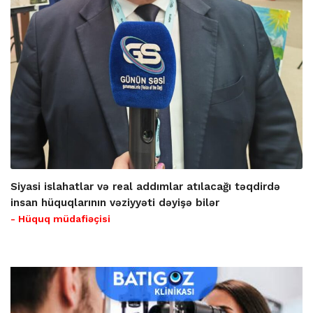
Siyasi islahatlar və real addımlar atılacağı təqdirdə
insan hüquqlarının vəziyyəti dəyişə bilər
- Hüquq müdafiəçisi