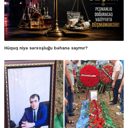
Hüquq niyə sərxoşluğu bəhanə saymır?