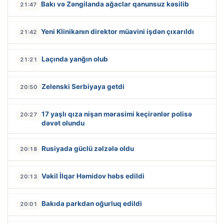
Bakı və Zəngilanda ağaclar qanunsuz kəsilib
21:47
Yeni Klinikanın direktor müavini işdən çıxarıldı
21:42
Laçında yanğın olub
21:21
Zelenski Serbiyaya getdi
20:50
17 yaşlı qıza nişan mərasimi keçirənlər polisə
20:27
dəvət olundu
Rusiyada güclü zəlzələ oldu
20:18
Vəkil İlqar Həmidov həbs edildi
20:13
Bakıda parkdan oğurluq edildi
20:01