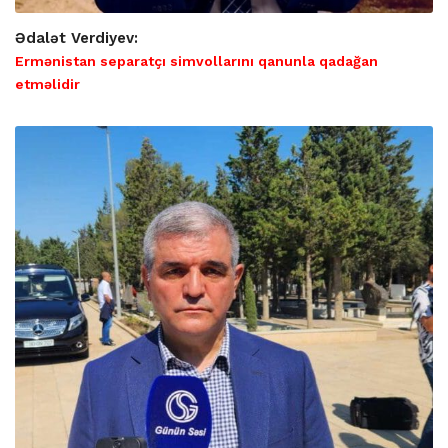
Ədalət Verdiyev:
Ermənistan separatçı simvollarını qanunla qadağan
etməlidir