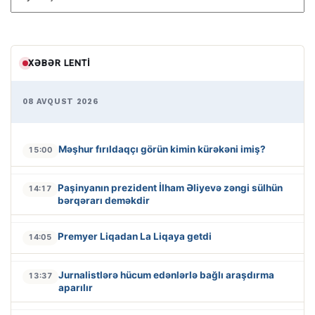
XƏBƏR LENTI
08 AVQUST 2026
Məşhur fırıldaqçı görün kimin kürəkəni imiş?
15:00
Paşinyanın prezident İlham Əliyevə zəngi sülhün
14:17
bərqərarı deməkdir
Premyer Liqadan La Liqaya getdi
14:05
Jurnalistlərə hücum edənlərlə bağlı araşdırma
13:37
aparılır