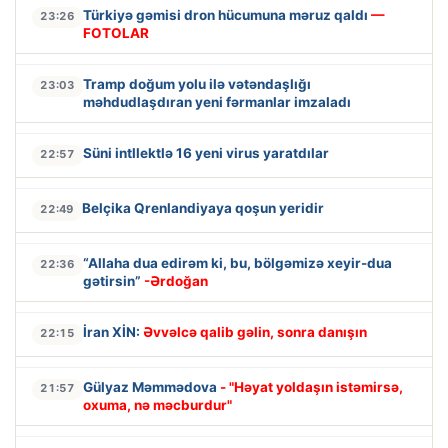
Türkiyə gəmisi dron hücumuna məruz qaldı
—
23:26
FOTOLAR
Tramp doğum yolu ilə vətəndaşlığı
23:03
məhdudlaşdıran yeni fərmanlar imzaladı
Süni intllektlə 16 yeni virus yaratdılar
22:57
Belçika Qrenlandiyaya qoşun yeridir
22:49
“Allaha dua edirəm ki, bu, bölgəmizə xeyir-dua
22:36
gətirsin”
-Ərdoğan
İran XİN:
Əvvəlcə qalib gəlin, sonra danışın
22:15
Gülyaz Məmmədova
- "Həyat yoldaşın istəmirsə,
21:57
oxuma, nə məcburdur"