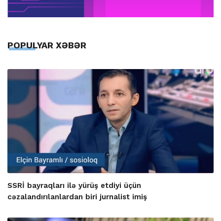
POPULYAR XƏBƏR
SSRİ bayraqları ilə yürüş etdiyi üçün
cəzalandırılanlardan biri jurnalist imiş