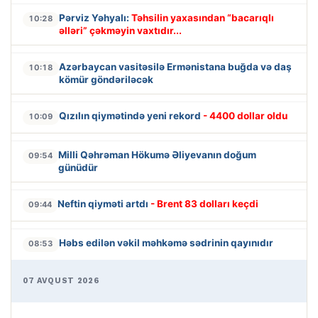
Pərviz Yəhyalı:
Təhsilin yaxasından “bacarıqlı
10:28
əlləri” çəkməyin vaxtıdır...
Azərbaycan vasitəsilə Ermənistana buğda və daş
10:18
kömür göndəriləcək
Qızılın qiymətində yeni rekord
- 4400 dollar oldu
10:09
Milli Qəhrəman Hökumə Əliyevanın doğum
09:54
günüdür
Neftin qiyməti artdı
- Brent 83 dolları keçdi
09:44
Həbs edilən vəkil məhkəmə sədrinin qayınıdır
08:53
07 AVQUST 2026