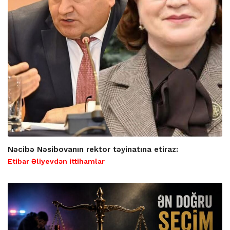
Nəcibə Nəsibovanın rektor təyinatına etiraz:
Etibar Əliyevdən ittihamlar