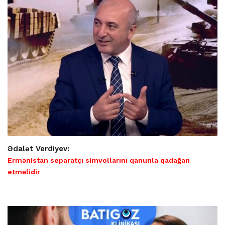
Ədalət Verdiyev:
Ermənistan separatçı simvollarını qanunla qadağan
etməlidir