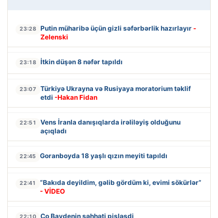
Putin müharibə üçün gizli səfərbərlik hazırlayır
-
23:28
Zelenski
İtkin düşən 8 nəfər tapıldı
23:18
Türkiyə Ukrayna və Rusiyaya moratorium təklif
23:07
etdi
-Hakan Fidan
Vens İranla danışıqlarda irəliləyiş olduğunu
22:51
açıqladı
Goranboyda 18 yaşlı qızın meyiti tapıldı
22:45
“Bakıda deyildim, gəlib gördüm ki, evimi sökürlər”
22:41
- VİDEO
Co Baydenin səhhəti pisləşdi
22:10