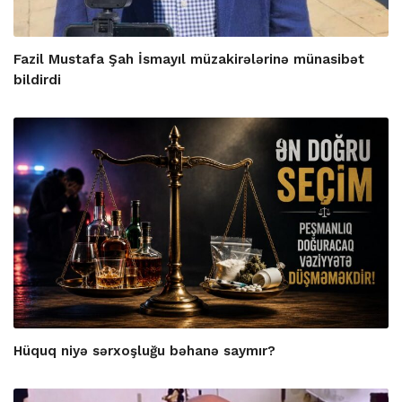
Fazil Mustafa Şah İsmayıl müzakirələrinə münasibət
bildirdi
Hüquq niyə sərxoşluğu bəhanə saymır?