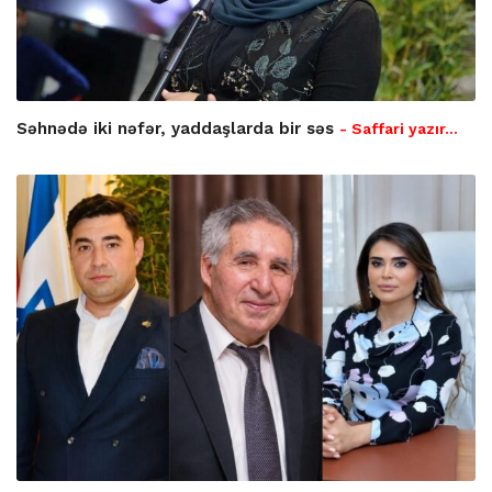
Səhnədə iki nəfər, yaddaşlarda bir səs
- Saffari yazır…