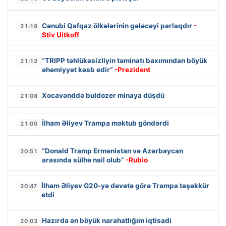
Cənubi Qafqaz ölkələrinin gələcəyi parlaqdır
-
21:18
Stiv Uitkoff
“TRIPP təhlükəsizliyin təminatı baxımından böyük
21:12
əhəmiyyət kəsb edir”
-Prezident
Xocavənddə buldozer minaya düşdü
21:08
İlham Əliyev Trampa məktub göndərdi
21:00
“Donald Tramp Ermənistan və Azərbaycan
20:51
arasında sülhə nail olub”
-Rubio
İlham Əliyev G20-yə dəvətə görə Trampa təşəkkür
20:47
etdi
Hazırda ən böyük narahatlığım iqtisadi
20:03