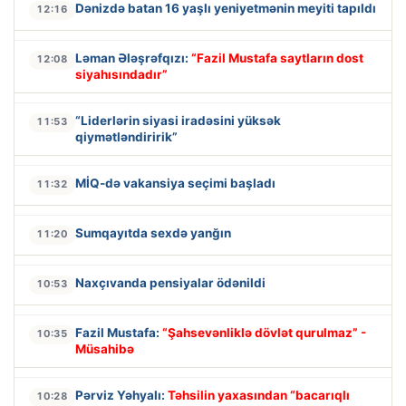
Dənizdə batan 16 yaşlı yeniyetmənin meyiti tapıldı
12:16
Ləman Ələşrəfqızı:
“Fazil Mustafa saytların dost
12:08
siyahısındadır”
“Liderlərin siyasi iradəsini yüksək
11:53
qiymətləndiririk”
MİQ-də vakansiya seçimi başladı
11:32
Sumqayıtda sexdə yanğın
11:20
Naxçıvanda pensiyalar ödənildi
10:53
Fazil Mustafa:
“Şahsevənliklə dövlət qurulmaz” -
10:35
Müsahibə
Pərviz Yəhyalı:
Təhsilin yaxasından “bacarıqlı
10:28