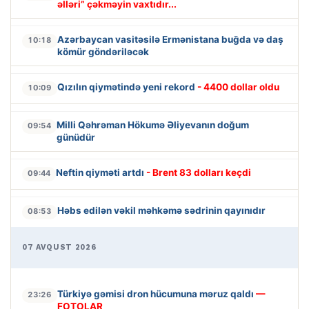
əlləri” çəkməyin vaxtıdır...
Azərbaycan vasitəsilə Ermənistana buğda və daş
10:18
kömür göndəriləcək
Qızılın qiymətində yeni rekord
- 4400 dollar oldu
10:09
Milli Qəhrəman Hökumə Əliyevanın doğum
09:54
günüdür
Neftin qiyməti artdı
- Brent 83 dolları keçdi
09:44
Həbs edilən vəkil məhkəmə sədrinin qayınıdır
08:53
07 AVQUST 2026
Türkiyə gəmisi dron hücumuna məruz qaldı
—
23:26
FOTOLAR