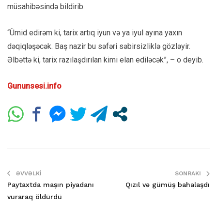
müsahibəsində bildirib.
“Ümid edirəm ki, tarix artıq iyun və ya iyul ayına yaxın
dəqiqləşəcək. Baş nazir bu səfəri səbirsizliklə gözləyir.
Əlbəttə ki, tarix razılaşdırılan kimi elan ediləcək”, – o deyib.
Gununsesi.info
ƏVVƏLKI
SONRAKI
Paytaxtda maşın piyadanı
Qızıl və gümüş bahalaşdı
vuraraq öldürdü