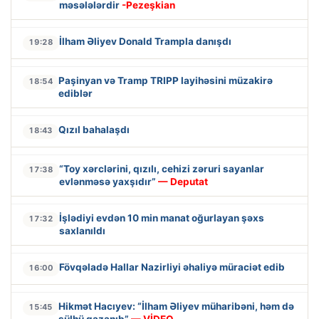
məsələlərdir
-Pezeşkian
İlham Əliyev Donald Trampla danışdı
19:28
Paşinyan və Tramp TRIPP layihəsini müzakirə
18:54
ediblər
Qızıl bahalaşdı
18:43
“Toy xərclərini, qızılı, cehizi zəruri sayanlar
17:38
evlənməsə yaxşıdır”
— Deputat
İşlədiyi evdən 10 min manat oğurlayan şəxs
17:32
saxlanıldı
Fövqəladə Hallar Nazirliyi əhaliyə müraciət edib
16:00
Hikmət Hacıyev: “İlham Əliyev müharibəni, həm də
15:45
sülhü qazanıb”
— VİDEO