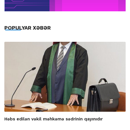
POPULYAR XƏBƏR
Həbs edilən vəkil məhkəmə sədrinin qayınıdır