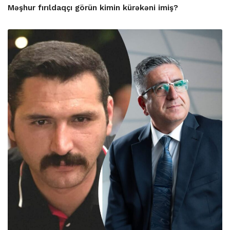
Məşhur fırıldaqçı görün kimin kürəkəni imiş?