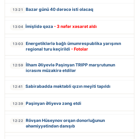
Bazar günü 40 dərəcə isti olacaq
13:21
İmişlidə qəza
- 3 nəfər xəsarət aldı
13:04
Energetiklərlə bağlı ümumrespublika yarışının
13:03
regional turu keçirildi
- Fotolar
İlham Əliyevlə Paşinyan TRIPP marşrutunun
12:59
icrasını müzakirə etdilər
Sabirabadda məktəbli qızın meyiti tapıldı
12:41
Paşinyan Əliyevə zəng etdi
12:39
Rövşən Hüseynov orqan donorluğunun
12:22
əhəmiyyətindən danışıb