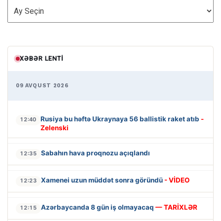
ARXİV
XƏBƏR LENTI
09 AVQUST 2026
Rusiya bu həftə Ukraynaya 56 ballistik raket atıb
-
12:40
Zelenski
Sabahın hava proqnozu açıqlandı
12:35
Xamenei uzun müddət sonra göründü
- VİDEO
12:23
Azərbaycanda 8 gün iş olmayacaq
— TARİXLƏR
12:15