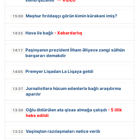
Məşhur fırıldaqçı görün kimin kürəkəni imiş?
15:00
Hava ilə bağlı
- Xəbərdarlıq
14:33
Paşinyanın prezident İlham Əliyevə zəngi sülhün
14:17
bərqərarı deməkdir
Premyer Liqadan La Liqaya getdi
14:05
Jurnalistlərə hücum edənlərlə bağlı araşdırma
13:37
aparılır
Oğlu öldürülən ata qisas almağa çalışdı
- 5 illik
13:30
həbs edildi
Vaşinqton razılaşmaları nəticə verib
13:22