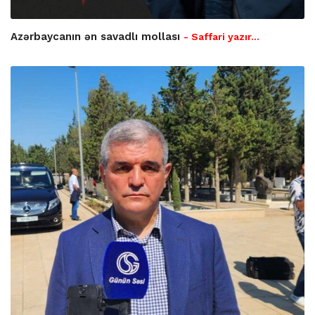
Azərbaycanın ən savadlı mollası
- Saffari yazır…