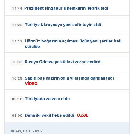
Prezident sinqapurlu həmkarını təbrik etdi
11:44
Türkiyə Ukraynaya yeni səfir təyin etdi
11:22
Hörmüz boğazının açılması üçün yeni şərtlər irəli
11:17
sürülüb
Rusiya Odessaya kütləvi zərbə endirdi
10:33
Sabiq baş nazirin oğlu villasında qandallandı
-
10:29
VİDEO
Türkiyədə zəlzələ oldu
09:16
Daha iki vəkil həbs edildi
-ÖZƏL
09:00
08 AVQUST 2026