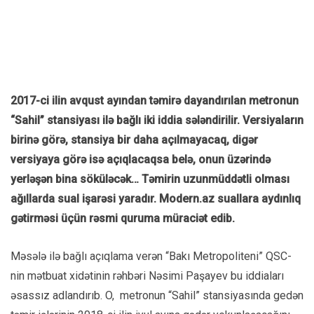
2017-ci ilin avqust ayından təmirə dayandırılan metronun
“Sahil” stansiyası ilə bağlı iki iddia sələndirilir. Versiyaların
birinə görə, stansiya bir daha açılmayacaq, digər
versiyaya görə isə açıqlacaqsa belə, onun üzərində
yerləşən bina söküləcək… Təmirin uzunmüddətli olması
ağıllarda sual işarəsi yaradır. Modern.az suallara aydınlıq
gətirməsi üçün rəsmi quruma müraciət edib.
Məsələ ilə bağlı açıqlama verən “Bakı Metropoliteni” QSC-
nin mətbuat xidətinin rəhbəri Nəsimi Paşayev bu iddiaları
əsassız adlandırıb. O, metronun “Sahil” stansiyasında gedən