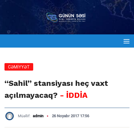
CƏMİYYƏT
“Sahil” stansiyası heç vaxt
açılmayacaq?
- İDDİA
Müəllif:
admin
26 Noyabr 2017 17:56