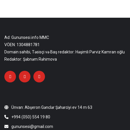
Ad: Gununsesi.info MMC
VÖEN: 1304881781
Domain sahibi, Təsisçi və Baş redaktor: Həşimli Pərviz Kamran oğlu
Redaktor: Şəbnəm Rəhimova
Ünvan: Abşeron Gənclər Şəhərciyi ev 14 m 63
+994 (050) 554 19 80
gununsesi@gmail.com