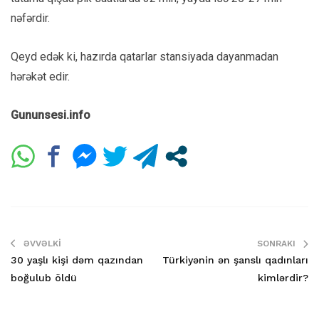
nəfərdir.
Qeyd edək ki, hazırda qatarlar stansiyada dayanmadan
hərəkət edir.
Gununsesi.info
ƏVVƏLKI
SONRAKI
30 yaşlı kişi dəm qazından
Türkiyənin ən şanslı qadınları
boğulub öldü
kimlərdir?