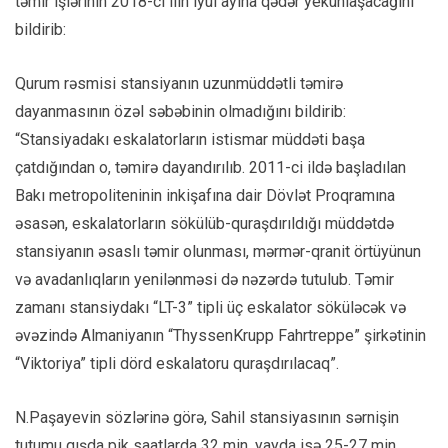
təmir işlərinin 2018-ci ilin iyul ayına qədər yekunlaşacağını
bildirib:
Qurum rəsmisi stansiyanın uzunmüddətli təmirə
dayanmasının özəl səbəbinin olmadığını bildirib:
“Stansiyadakı eskalatorların istismar müddəti başa
çatdığından o, təmirə dayandırılıb. 2011-ci ildə başladılan
Bakı metropoliteninin inkişafına dair Dövlət Proqramına
əsasən, eskalatorların sökülüb-quraşdırıldığı müddətdə
stansiyanın əsaslı təmir olunması, mərmər-qranit örtüyünun
və avadanlıqların yenilənməsi də nəzərdə tutulub. Təmir
zamanı stansiydakı “LT-3” tipli üç eskalator söküləcək və
əvəzində Almaniyanın “ThyssenKrupp Fahrtreppe” şirkətinin
“Viktoriya” tipli dörd eskalatoru quraşdırılacaq”.
N.Paşayevin sözlərinə görə, Sahil stansiyasının sərnişin
tutumu qışda pik saatlarda 32 min, yayda isə 25-27 min