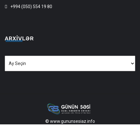
+994 (050) 554 19 80
ARXIVLƏR
Arxivlər
© www.gununsesiaz.info
2013—2026 Məlumatdan istifadə etdikdə istinad mütləqdir