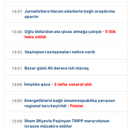
Jurnalistlərə hücum edənlərlə bağlı araşdırma
13:37
aparılır
Oğlu öldürülən ata qisas almağa çalışdı
- 5 illik
13:30
həbs edildi
Vaşinqton razılaşmaları nəticə verib
13:22
Bazar günü 40 dərəcə isti olacaq
13:21
İmişlidə qəza
- 3 nəfər xəsarət aldı
13:04
Energetiklərlə bağlı ümumrespublika yarışının
13:03
regional turu keçirildi
- Fotolar
İlham Əliyevlə Paşinyan TRIPP marşrutunun
12:59
icrasını müzakirə etdilər