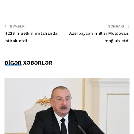
ƏVVƏLKI
SONRAKI
4228 müəllim imtahanda
Azərbaycan millisi Moldovanı
iştirak etdi
məğlub etdi
DİGƏR XƏBƏRLƏR