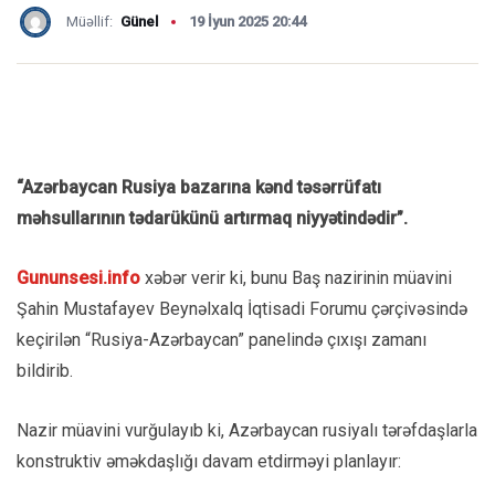
Müəllif:
Günel
19 İyun 2025 20:44
“Azərbaycan Rusiya bazarına kənd təsərrüfatı
məhsullarının tədarükünü artırmaq niyyətindədir”.
Gununsesi.info
xəbər verir ki, bunu Baş nazirinin müavini
Şahin Mustafayev Beynəlxalq İqtisadi Forumu çərçivəsində
keçirilən “Rusiya-Azərbaycan” panelində çıxışı zamanı
bildirib.
Nazir müavini vurğulayıb ki, Azərbaycan rusiyalı tərəfdaşlarla
konstruktiv əməkdaşlığı davam etdirməyi planlayır: