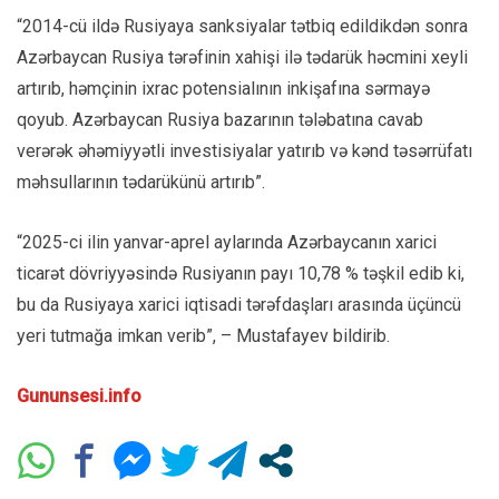
“2014-cü ildə Rusiyaya sanksiyalar tətbiq edildikdən sonra
Azərbaycan Rusiya tərəfinin xahişi ilə tədarük həcmini xeyli
artırıb, həmçinin ixrac potensialının inkişafına sərmayə
qoyub. Azərbaycan Rusiya bazarının tələbatına cavab
verərək əhəmiyyətli investisiyalar yatırıb və kənd təsərrüfatı
məhsullarının tədarükünü artırıb”.
“2025-ci ilin yanvar-aprel aylarında Azərbaycanın xarici
ticarət dövriyyəsində Rusiyanın payı 10,78 % təşkil edib ki,
bu da Rusiyaya xarici iqtisadi tərəfdaşları arasında üçüncü
yeri tutmağa imkan verib”, – Mustafayev bildirib.
Gununsesi.info