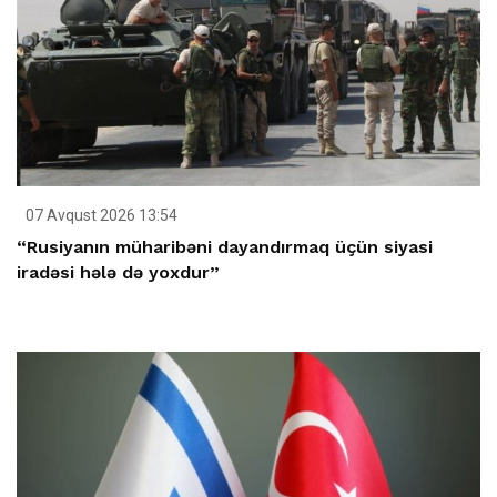
07 Avqust 2026 13:54
“Rusiyanın müharibəni dayandırmaq üçün siyasi
iradəsi hələ də yoxdur”