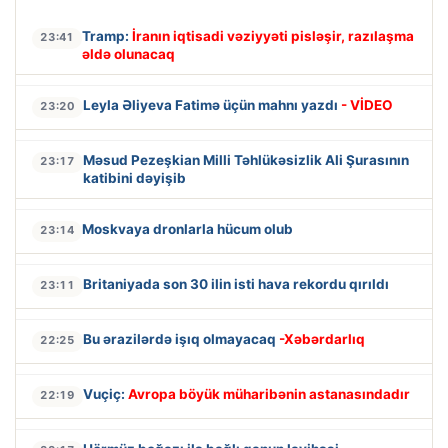
Tramp:
İranın iqtisadi vəziyyəti pisləşir, razılaşma
23:41
əldə olunacaq
Leyla Əliyeva Fatimə üçün mahnı yazdı
- VİDEO
23:20
Məsud Pezeşkian Milli Təhlükəsizlik Ali Şurasının
23:17
katibini dəyişib
Moskvaya dronlarla hücum olub
23:14
Britaniyada son 30 ilin isti hava rekordu qırıldı
23:11
Bu ərazilərdə işıq olmayacaq
-Xəbərdarlıq
22:25
Vuçiç:
Avropa böyük müharibənin astanasındadır
22:19