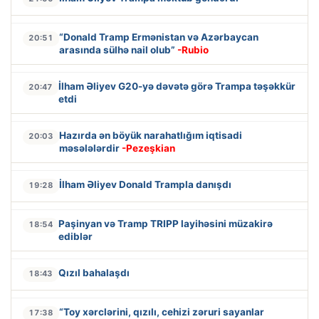
“Donald Tramp Ermənistan və Azərbaycan
20:51
arasında sülhə nail olub”
-Rubio
İlham Əliyev G20-yə dəvətə görə Trampa təşəkkür
20:47
etdi
Hazırda ən böyük narahatlığım iqtisadi
20:03
məsələlərdir
-Pezeşkian
İlham Əliyev Donald Trampla danışdı
19:28
Paşinyan və Tramp TRIPP layihəsini müzakirə
18:54
ediblər
Qızıl bahalaşdı
18:43
“Toy xərclərini, qızılı, cehizi zəruri sayanlar
17:38