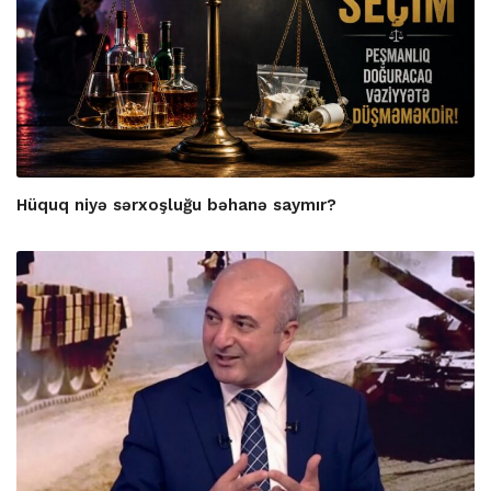
Hüquq niyə sərxoşluğu bəhanə saymır?