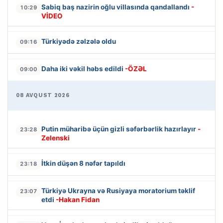
Sabiq baş nazirin oğlu villasında qandallandı
-
10:29
VİDEO
Türkiyədə zəlzələ oldu
09:16
Daha iki vəkil həbs edildi
-ÖZƏL
09:00
08 AVQUST 2026
Putin müharibə üçün gizli səfərbərlik hazırlayır
-
23:28
Zelenski
İtkin düşən 8 nəfər tapıldı
23:18
Türkiyə Ukrayna və Rusiyaya moratorium təklif
23:07
etdi
-Hakan Fidan