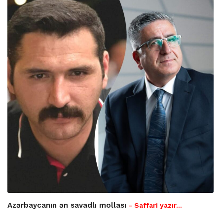
Azərbaycanın ən savadlı mollası
- Saffari yazır…