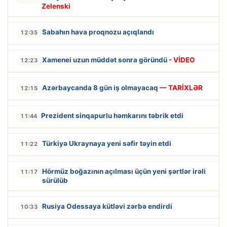
Zelenski
Sabahın hava proqnozu açıqlandı
12:35
Xamenei uzun müddət sonra göründü
- VİDEO
12:23
Azərbaycanda 8 gün iş olmayacaq
— TARİXLƏR
12:15
Prezident sinqapurlu həmkarını təbrik etdi
11:44
Türkiyə Ukraynaya yeni səfir təyin etdi
11:22
Hörmüz boğazının açılması üçün yeni şərtlər irəli
11:17
sürülüb
Rusiya Odessaya kütləvi zərbə endirdi
10:33