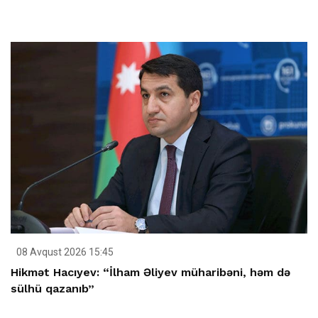
08 Avqust 2026 15:45
Hikmət Hacıyev: “İlham Əliyev müharibəni, həm də
sülhü qazanıb”