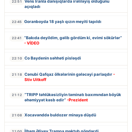
Vens İranla danışıqlarda irəliləyiş olduğunu
22:51
açıqladı
Goranboyda 18 yaşlı qızın meyiti tapıldı
22:45
“Bakıda deyildim, gəlib gördüm ki, evimi sökürlər”
22:41
- VİDEO
Co Baydenin səhhəti pisləşdi
22:10
Cənubi Qafqaz ölkələrinin gələcəyi parlaqdır
-
21:18
Stiv Uitkoff
“TRIPP təhlükəsizliyin təminatı baxımından böyük
21:12
əhəmiyyət kəsb edir”
-Prezident
Xocavənddə buldozer minaya düşdü
21:08
İlham Əliyev Trampa məktub göndərdi
21:00