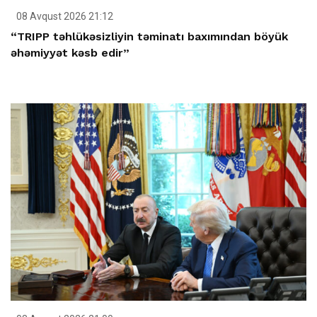
08 Avqust 2026 21:12
“TRIPP təhlükəsizliyin təminatı baxımından böyük
əhəmiyyət kəsb edir”