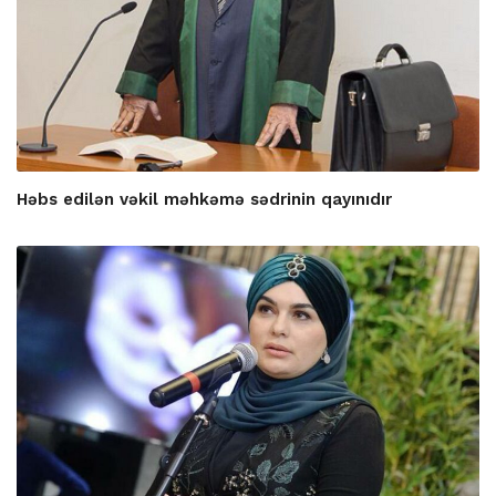
Həbs edilən vəkil məhkəmə sədrinin qayınıdır