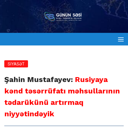
SİYASƏT
Şahin Mustafayev:
Rusiyaya
kənd təsərrüfatı məhsullarının
tədarükünü artırmaq
niyyətindəyik