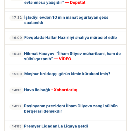
evlənməsə yaxşıdır”
— Deputat
İşlədiyi evdən 10 min manat oğurlayan şəxs
17:32
saxlanıldı
Fövqəladə Hallar Nazirliyi əhaliyə müraciət edib
16:00
Hikmət Hacıyev: “İlham Əliyev müharibəni, həm də
15:45
sülhü qazanıb”
— VİDEO
Məşhur fırıldaqçı görün kimin kürəkəni imiş?
15:00
Hava ilə bağlı
- Xəbərdarlıq
14:33
Paşinyanın prezident İlham Əliyevə zəngi sülhün
14:17
bərqərarı deməkdir
Premyer Liqadan La Liqaya getdi
14:05