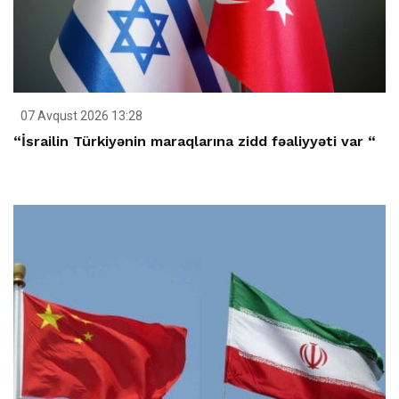
07 Avqust 2026 13:28
“İsrailin Türkiyənin maraqlarına zidd fəaliyyəti var “