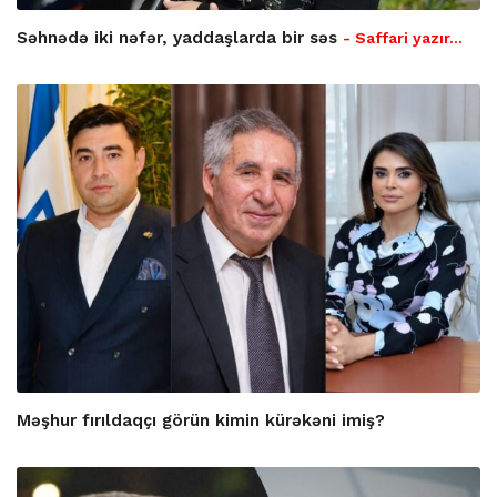
Səhnədə iki nəfər, yaddaşlarda bir səs
- Saffari yazır…
Məşhur fırıldaqçı görün kimin kürəkəni imiş?