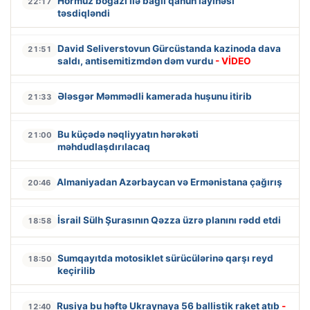
Hörmüz boğazı ilə bağlı qanun layihəsi
22:17
təsdiqləndi
David Seliverstovun Gürcüstanda kazinoda dava
21:51
saldı, antisemitizmdən dəm vurdu
- VİDEO
Ələsgər Məmmədli kamerada huşunu itirib
21:33
Bu küçədə nəqliyyatın hərəkəti
21:00
məhdudlaşdırılacaq
Almaniyadan Azərbaycan və Ermənistana çağırış
20:46
İsrail Sülh Şurasının Qəzza üzrə planını rədd etdi
18:58
Sumqayıtda motosiklet sürücülərinə qarşı reyd
18:50
keçirilib
Rusiya bu həftə Ukraynaya 56 ballistik raket atıb
-
12:40