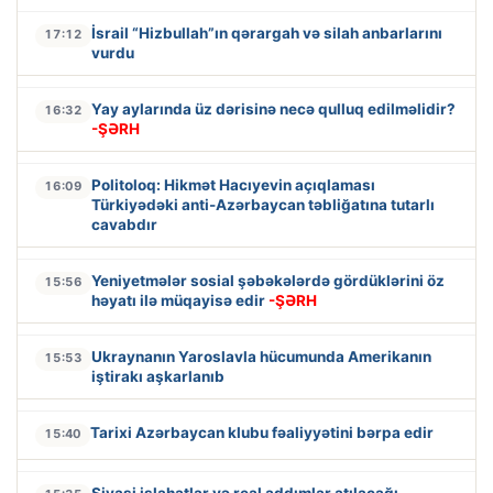
İsrail “Hizbullah”ın qərargah və silah anbarlarını
17:12
vurdu
Yay aylarında üz dərisinə necə qulluq edilməlidir?
16:32
-ŞƏRH
Politoloq: Hikmət Hacıyevin açıqlaması
16:09
Türkiyədəki anti-Azərbaycan təbliğatına tutarlı
cavabdır
Yeniyetmələr sosial şəbəkələrdə gördüklərini öz
15:56
həyatı ilə müqayisə edir
-ŞƏRH
Ukraynanın Yaroslavla hücumunda Amerikanın
15:53
iştirakı aşkarlanıb
Tarixi Azərbaycan klubu fəaliyyətini bərpa edir
15:40