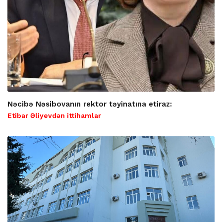
Nəcibə Nəsibovanın rektor təyinatına etiraz:
Etibar Əliyevdən ittihamlar