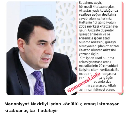
Mədəniyyət Nazirliyi işdən könüllü çıxmaq istəməyən
kitabxanaçıları hədələyir