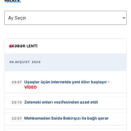
ARXİV
XƏBƏR LENTI
06 AVQUST 2026
Uşaqlar üçün internetdə yeni dövr başlayır
-
23:27
VİDEO
Zelenski onları vəzifəsindən azad etdi
23:15
Məhkəmədən Səidə Bəkirqızı ilə bağlı qərar
22:57