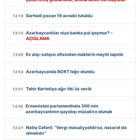
Sərhədi pozan 19 əcnəbi tutuldu
13:19
Azərbaycanlılar niyə banka pul qoymur?
-
13:12
AÇIQLAMA
Ev alqı-satqısı ofisindən maklerin meyiti tapıldı
13:05
Azərbaycanda BOKT ləğv olundu
12:53
Tahir Kərimliyə ağır itki üz verib
12:51
Ermənistan parlamentində 300 min
12:42
azərbaycanlının qayıdışı müzakirə olunub
Natiq Cəfərli: “Vergi məsuliyyətdirsə, nəzarət də
12:27
olmalıdır”