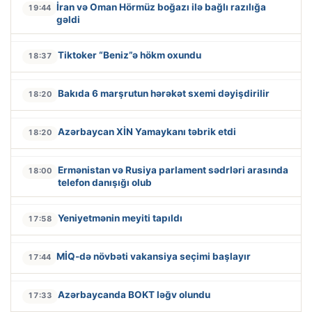
İran və Oman Hörmüz boğazı ilə bağlı razılığa
19:44
gəldi
Tiktoker “Beniz”ə hökm oxundu
18:37
Bakıda 6 marşrutun hərəkət sxemi dəyişdirilir
18:20
Azərbaycan XİN Yamaykanı təbrik etdi
18:20
Ermənistan və Rusiya parlament sədrləri arasında
18:00
telefon danışığı olub
Yeniyetmənin meyiti tapıldı
17:58
MİQ-də növbəti vakansiya seçimi başlayır
17:44
Azərbaycanda BOKT ləğv olundu
17:33