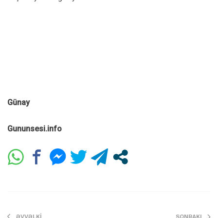
Günay
Gununsesi.info
ƏVVƏLKI
SONRAKI