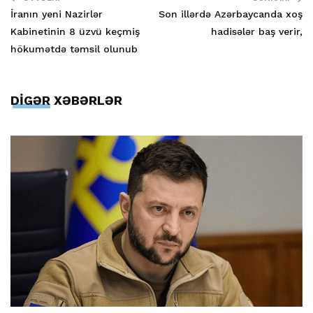
İranın yeni Nazirlər
Son illərdə Azərbaycanda xoş
Kabinetinin 8 üzvü keçmiş
hadisələr baş verir,
hökumətdə təmsil olunub
DİGƏR XƏBƏRLƏR