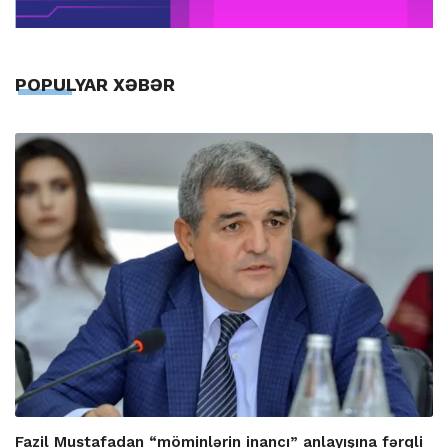
POPULYAR XƏBƏR
Fazil Mustafadan “möminlərin inancı” anlayışına fərqli