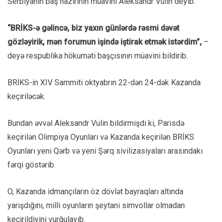
Serbiyanın baş nazirinin müavini Aleksandr Vulin deyib.
“BRİKS-ə gəlincə, biz yaxın günlərdə rəsmi dəvət
gözləyirik, mən forumun işində iştirak etmək istərdim”,
–
deyə respublika hökuməti başçısının müavini bildirib.
BRİKS-in XIV Sammiti oktyabrın 22-dən 24-dək Kazanda
keçiriləcək.
Bundan əvvəl Aleksandr Vulin bildirmişdi ki, Parisdə
keçirilən Olimpiya Oyunları və Kazanda keçirilən BRİKS
Oyunları yeni Qərb və yeni Şərq sivilizasiyaları arasındakı
fərqi göstərib.
O, Kazanda idmançıların öz dövlət bayraqları altında
yarışdığını, milli oyunların şeytani simvollar olmadan
keçirildiyini vurğulayıb.