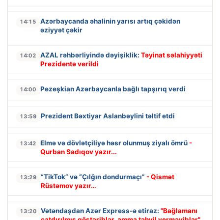
Azərbaycanda əhalinin yarısı artıq çəkidən
14:15
əziyyət çəkir
AZAL rəhbərliyində dəyişiklik:
Təyinat səlahiyyəti
14:02
Prezidentə verildi
Pezeşkian Azərbaycanla bağlı tapşırıq verdi
14:00
Prezident Bəxtiyar Aslanbəylini təltif etdi
13:59
Elmə və dövlətçiliyə həsr olunmuş ziyalı ömrü
-
13:42
Qurban Sadıqov yazır...
“TikTok” və “Çılğın dondurmaçı”
- Qismət
13:29
Rüstəmov yazır…
Vətəndaşdan Azər Express-ə etiraz:
"Bağlamanı
13:20
çatdırılmış göstəriblər, amma təhvil verməyiblər"