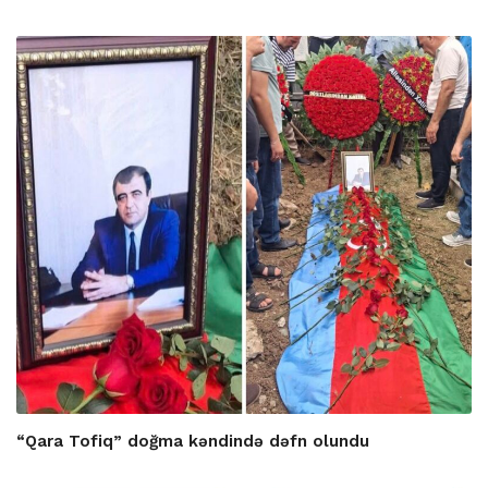
“Qara Tofiq” doğma kəndində dəfn olundu