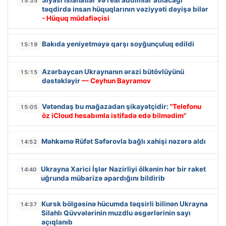
Siyasi islahatlar və real addımlar atılacağı
15:35
təqdirdə insan hüquqlarının vəziyyəti dəyişə bilər
- Hüquq müdafiəçisi
Bakıda yeniyetməyə qarşı soyğunçuluq edildi
15:19
Azərbaycan Ukraynanın ərazi bütövlüyünü
15:15
dəstəkləyir
— Ceyhun Bayramov
Vətəndaş bu mağazadan şikayətçidir:
"Telefonu
15:05
öz iCloud hesabımla istifadə edə bilmədim"
Məhkəmə Rüfət Səfərovla bağlı xahişi nəzərə aldı
14:52
Ukrayna Xarici İşlər Nazirliyi ölkənin hər bir raket
14:40
uğrunda mübarizə apardığını bildirib
Kursk bölgəsinə hücumda təqsirli bilinən Ukrayna
14:37
Silahlı Qüvvələrinin muzdlu əsgərlərinin sayı
açıqlanıb