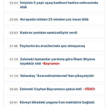
İmişlidə 5 yaşlı uşaq bədbəxt hadisə nəticəsində
22:33
ölüb
Avropada istidən 25 mindən çox insan ölüb
22:09
Kadırov yenidən namizədliyini verdi
22:03
Paytaxtın bu ərazilərində qaz olmayacaq
21:46
Zelenski humanitar yardıma görə İlham Əliyevə
21:19
təşəkkür etdi
-Bayramov
Vətəndaş “Azəronlineinternet”dən şikayətçidir
21:10
Zelenski Ceyhun Bayramovu qəbul etdi
- VİDEO
20:44
Küveyt ölkədəki yeganə İran məktəbini bağladı
20:41