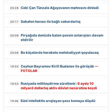
Ceki Çan Tünzalə Ağayevanın mahnısını dinlədi
20:26
Sabahın havası ilə bağlı xəbərdarlıq
20:17
Pirşağıda dənizdə batan şəxsin axtarışları davam
20:08
etdirilir
Bu küçələrdə hərəkətə məhdudiyyət qoyulacaq
20:06
Ceyhun Bayramov Kirill Budanov ilə görüşüb
—
19:55
FOTOLAR
Rusiyada milliləşdirmə sürətlənir:
6 ayda 10
19:53
milyard dollarlıq aktiv dövlət nəzarətinə keçdi
Süni intellektlə arıqlayan şəxs komaya düşdü
19:49