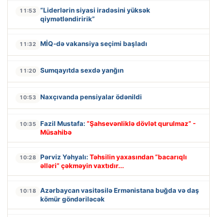
“Liderlərin siyasi iradəsini yüksək
11:53
qiymətləndiririk”
MİQ-də vakansiya seçimi başladı
11:32
Sumqayıtda sexdə yanğın
11:20
Naxçıvanda pensiyalar ödənildi
10:53
Fazil Mustafa:
“Şahsevənliklə dövlət qurulmaz” -
10:35
Müsahibə
Pərviz Yəhyalı:
Təhsilin yaxasından “bacarıqlı
10:28
əlləri” çəkməyin vaxtıdır...
Azərbaycan vasitəsilə Ermənistana buğda və daş
10:18
kömür göndəriləcək