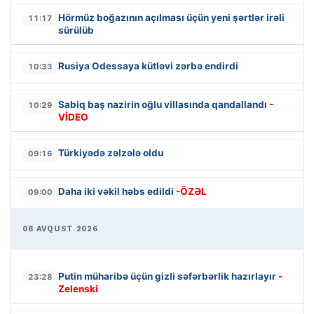
Hörmüz boğazının açılması üçün yeni şərtlər irəli
11:17
sürülüb
Rusiya Odessaya kütləvi zərbə endirdi
10:33
Sabiq baş nazirin oğlu villasında qandallandı
-
10:29
VİDEO
Türkiyədə zəlzələ oldu
09:16
Daha iki vəkil həbs edildi
-ÖZƏL
09:00
08 AVQUST 2026
Putin müharibə üçün gizli səfərbərlik hazırlayır
-
23:28
Zelenski