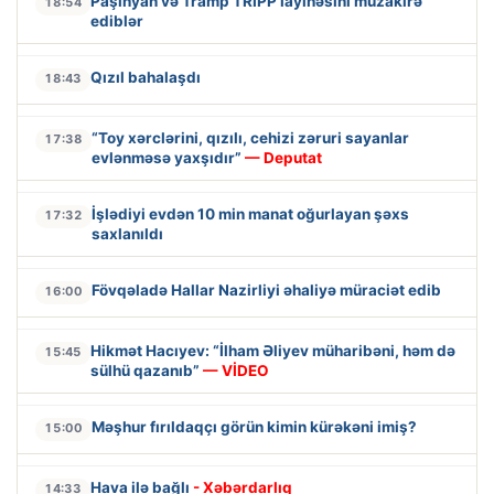
Paşinyan və Tramp TRIPP layihəsini müzakirə
18:54
ediblər
Qızıl bahalaşdı
18:43
“Toy xərclərini, qızılı, cehizi zəruri sayanlar
17:38
evlənməsə yaxşıdır”
— Deputat
İşlədiyi evdən 10 min manat oğurlayan şəxs
17:32
saxlanıldı
Fövqəladə Hallar Nazirliyi əhaliyə müraciət edib
16:00
Hikmət Hacıyev: “İlham Əliyev müharibəni, həm də
15:45
sülhü qazanıb”
— VİDEO
Məşhur fırıldaqçı görün kimin kürəkəni imiş?
15:00
Hava ilə bağlı
- Xəbərdarlıq
14:33