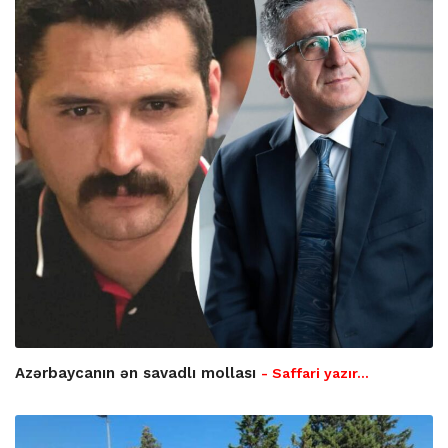
Azərbaycanın ən savadlı mollası
- Saffari yazır…