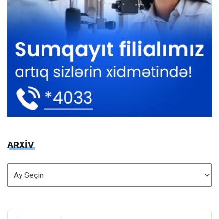
ARXİV
ARXİV