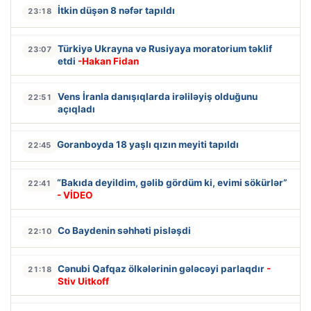
İtkin düşən 8 nəfər tapıldı
23:18
Türkiyə Ukrayna və Rusiyaya moratorium təklif
23:07
etdi
-Hakan Fidan
Vens İranla danışıqlarda irəliləyiş olduğunu
22:51
açıqladı
Goranboyda 18 yaşlı qızın meyiti tapıldı
22:45
“Bakıda deyildim, gəlib gördüm ki, evimi sökürlər”
22:41
- VİDEO
Co Baydenin səhhəti pisləşdi
22:10
Cənubi Qafqaz ölkələrinin gələcəyi parlaqdır
-
21:18
Stiv Uitkoff