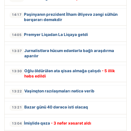
Paşinyanın prezident İlham Əliyevə zəngi sülhün
14:17
bərqərarı deməkdir
Premyer Liqadan La Liqaya getdi
14:05
Jurnalistlərə hücum edənlərlə bağlı araşdırma
13:37
aparılır
Oğlu öldürülən ata qisas almağa çalışdı
- 5 illik
13:30
həbs edildi
Vaşinqton razılaşmaları nəticə verib
13:22
Bazar günü 40 dərəcə isti olacaq
13:21
İmişlidə qəza
- 3 nəfər xəsarət aldı
13:04