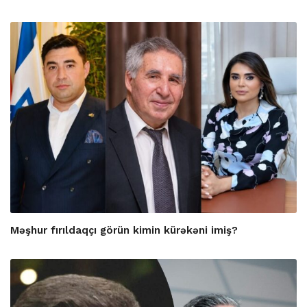
Məşhur fırıldaqçı görün kimin kürəkəni imiş?