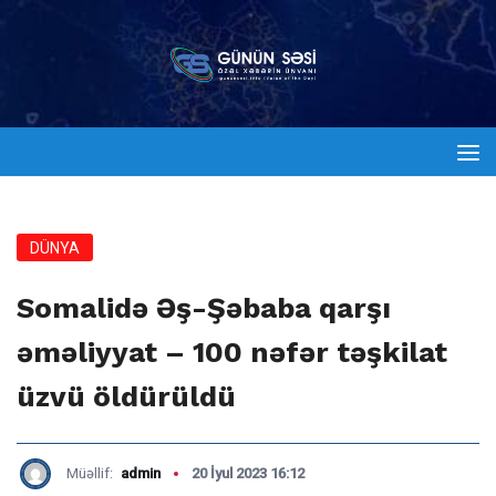
DÜNYA
Somalidə Əş-Şəbaba qarşı
əməliyyat – 100 nəfər təşkilat
üzvü öldürüldü
Müəllif:
admin
20 İyul 2023 16:12