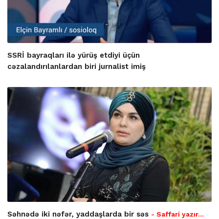
SSRİ bayraqları ilə yürüş etdiyi üçün
cəzalandırılanlardan biri jurnalist imiş
Səhnədə iki nəfər, yaddaşlarda bir səs
- Saffari yazır…