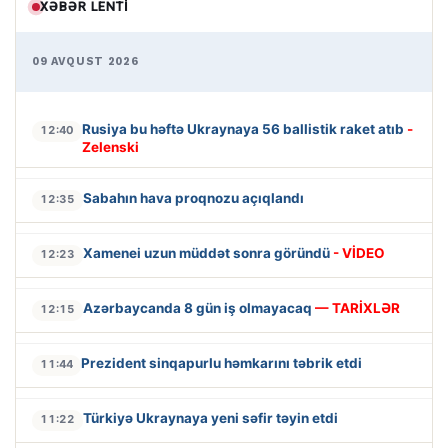
XƏBƏR LENTI
09 AVQUST 2026
Rusiya bu həftə Ukraynaya 56 ballistik raket atıb
-
12:40
Zelenski
Sabahın hava proqnozu açıqlandı
12:35
Xamenei uzun müddət sonra göründü
- VİDEO
12:23
Azərbaycanda 8 gün iş olmayacaq
— TARİXLƏR
12:15
Prezident sinqapurlu həmkarını təbrik etdi
11:44
Türkiyə Ukraynaya yeni səfir təyin etdi
11:22