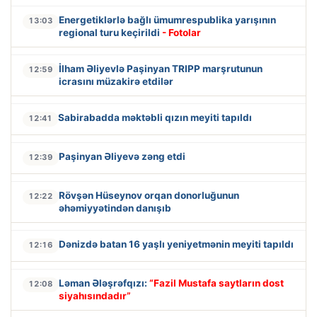
Energetiklərlə bağlı ümumrespublika yarışının
13:03
regional turu keçirildi
- Fotolar
İlham Əliyevlə Paşinyan TRIPP marşrutunun
12:59
icrasını müzakirə etdilər
Sabirabadda məktəbli qızın meyiti tapıldı
12:41
Paşinyan Əliyevə zəng etdi
12:39
Rövşən Hüseynov orqan donorluğunun
12:22
əhəmiyyətindən danışıb
Dənizdə batan 16 yaşlı yeniyetmənin meyiti tapıldı
12:16
Ləman Ələşrəfqızı:
“Fazil Mustafa saytların dost
12:08
siyahısındadır”