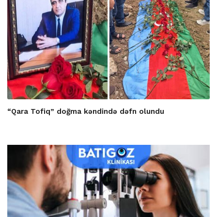
“Qara Tofiq” doğma kəndində dəfn olundu