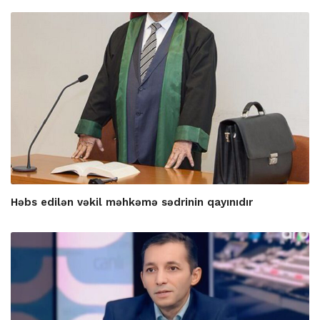
Həbs edilən vəkil məhkəmə sədrinin qayınıdır