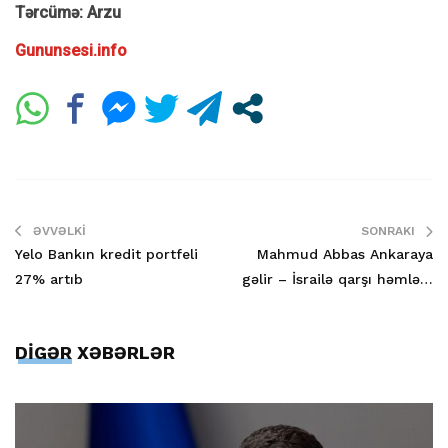
Tərcümə: Arzu
Gununsesi.info
ƏVVƏLKI
SONRAKI
Yelo Bankın kredit portfeli
Mahmud Abbas Ankaraya
27% artıb
gəlir – İsrailə qarşı həmlə…
DİGƏR XƏBƏRLƏR