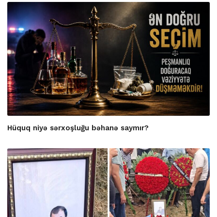
Hüquq niyə sərxoşluğu bəhanə saymır?