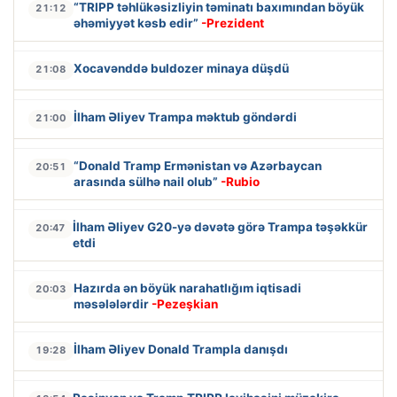
“TRIPP təhlükəsizliyin təminatı baxımından böyük
21:12
əhəmiyyət kəsb edir”
-Prezident
Xocavənddə buldozer minaya düşdü
21:08
İlham Əliyev Trampa məktub göndərdi
21:00
“Donald Tramp Ermənistan və Azərbaycan
20:51
arasında sülhə nail olub”
-Rubio
İlham Əliyev G20-yə dəvətə görə Trampa təşəkkür
20:47
etdi
Hazırda ən böyük narahatlığım iqtisadi
20:03
məsələlərdir
-Pezeşkian
İlham Əliyev Donald Trampla danışdı
19:28