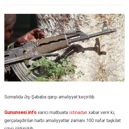
Somalidə Əş-Şəbaba qarşı əməliyyat keçirilib.
Gununsesi.info
xarici mətbuata
istinadən
xəbər verir ki,
gerçələşdirilən hərbi əməliyyatlar zamanı 100 nəfər təşkilat
üzvü öldürülüb.