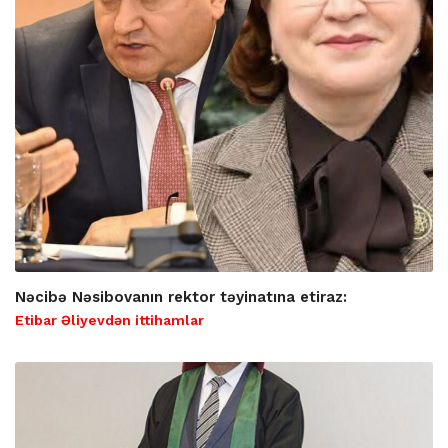
Nəcibə Nəsibovanın rektor təyinatına etiraz:
Etibar Əliyevdən ittihamlar