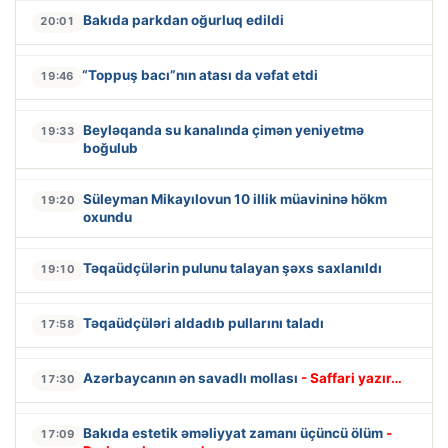
Bakıda parkdan oğurluq edildi
20:01
“Toppuş bacı”nın atası da vəfat etdi
19:46
Beyləqanda su kanalında çimən yeniyetmə
19:33
boğulub
Süleyman Mikayılovun 10 illik müavininə hökm
19:20
oxundu
Təqaüdçülərin pulunu talayan şəxs saxlanıldı
19:10
Təqaüdçüləri aldadıb pullarını taladı
17:58
Azərbaycanın ən savadlı mollası
- Saffari yazır…
17:30
Bakıda estetik əməliyyat zamanı üçüncü ölüm
-
17:09