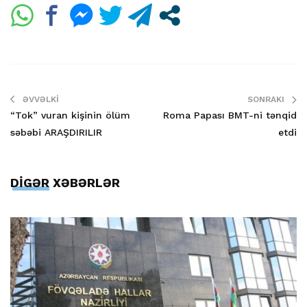
ƏVVƏLKI
SONRAKI
“Tok” vuran kişinin ölüm
Roma Papası BMT-ni tənqid
səbəbi ARAŞDIRILIR
etdi
DİGƏR XƏBƏRLƏR