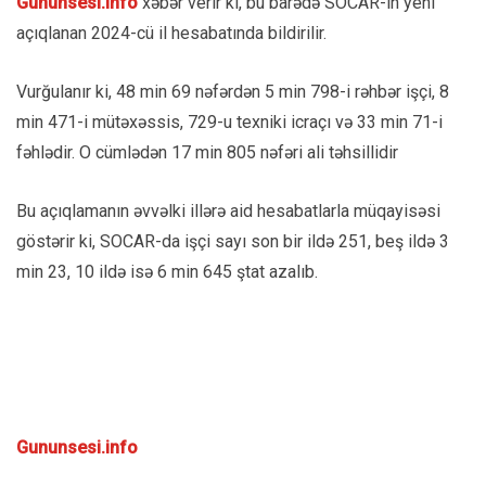
Gununsesi.info
xəbər verir ki, bu barədə SOCAR-ın yeni
açıqlanan 2024-cü il hesabatında bildirilir.
Vurğulanır ki, 48 min 69 nəfərdən 5 min 798-i rəhbər işçi, 8
min 471-i mütəxəssis, 729-u texniki icraçı və 33 min 71-i
fəhlədir. O cümlədən 17 min 805 nəfəri ali təhsillidir
Bu açıqlamanın əvvəlki illərə aid hesabatlarla müqayisəsi
göstərir ki, SOCAR-da işçi sayı son bir ildə 251, beş ildə 3
min 23, 10 ildə isə 6 min 645 ştat azalıb.
Gununsesi.info