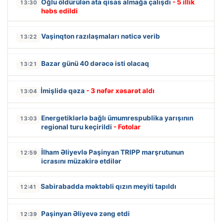
Oğlu öldürülən ata qisas almağa çalışdı
- 5 illik
13:30
həbs edildi
Vaşinqton razılaşmaları nəticə verib
13:22
Bazar günü 40 dərəcə isti olacaq
13:21
İmişlidə qəza
- 3 nəfər xəsarət aldı
13:04
Energetiklərlə bağlı ümumrespublika yarışının
13:03
regional turu keçirildi
- Fotolar
İlham Əliyevlə Paşinyan TRIPP marşrutunun
12:59
icrasını müzakirə etdilər
Sabirabadda məktəbli qızın meyiti tapıldı
12:41
Paşinyan Əliyevə zəng etdi
12:39