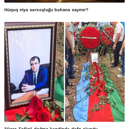
Hüquq niyə sərxoşluğu bəhanə saymır?