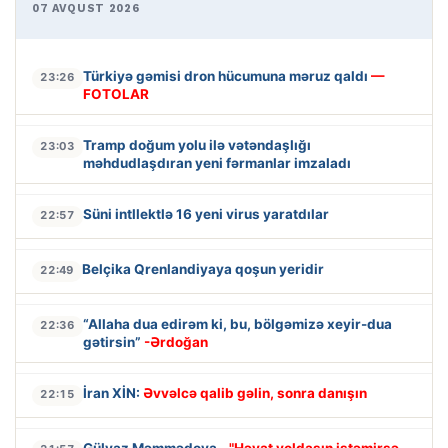
07 AVQUST 2026
Türkiyə gəmisi dron hücumuna məruz qaldı
—
23:26
FOTOLAR
Tramp doğum yolu ilə vətəndaşlığı
23:03
məhdudlaşdıran yeni fərmanlar imzaladı
Süni intllektlə 16 yeni virus yaratdılar
22:57
Belçika Qrenlandiyaya qoşun yeridir
22:49
“Allaha dua edirəm ki, bu, bölgəmizə xeyir-dua
22:36
gətirsin”
-Ərdoğan
İran XİN:
Əvvəlcə qalib gəlin, sonra danışın
22:15
Gülyaz Məmmədova
- "Həyat yoldaşın istəmirsə,