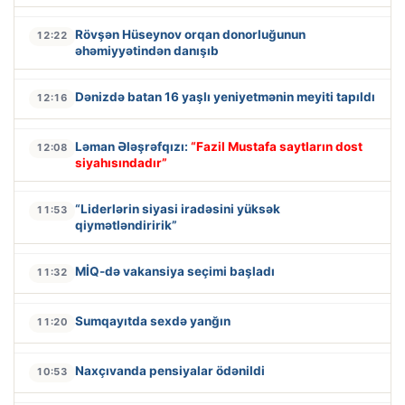
Rövşən Hüseynov orqan donorluğunun
12:22
əhəmiyyətindən danışıb
Dənizdə batan 16 yaşlı yeniyetmənin meyiti tapıldı
12:16
Ləman Ələşrəfqızı:
“Fazil Mustafa saytların dost
12:08
siyahısındadır”
“Liderlərin siyasi iradəsini yüksək
11:53
qiymətləndiririk”
MİQ-də vakansiya seçimi başladı
11:32
Sumqayıtda sexdə yanğın
11:20
Naxçıvanda pensiyalar ödənildi
10:53