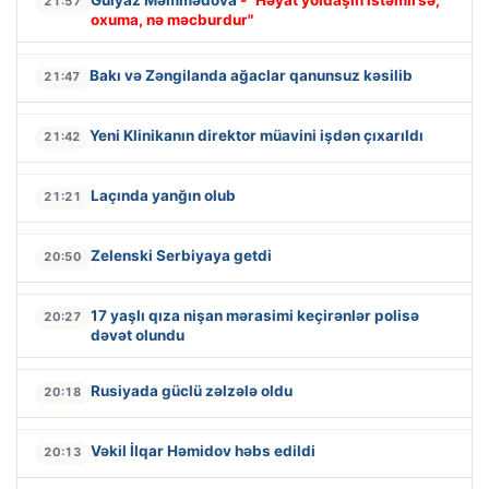
21:57
oxuma, nə məcburdur"
Bakı və Zəngilanda ağaclar qanunsuz kəsilib
21:47
Yeni Klinikanın direktor müavini işdən çıxarıldı
21:42
Laçında yanğın olub
21:21
Zelenski Serbiyaya getdi
20:50
17 yaşlı qıza nişan mərasimi keçirənlər polisə
20:27
dəvət olundu
Rusiyada güclü zəlzələ oldu
20:18
Vəkil İlqar Həmidov həbs edildi
20:13