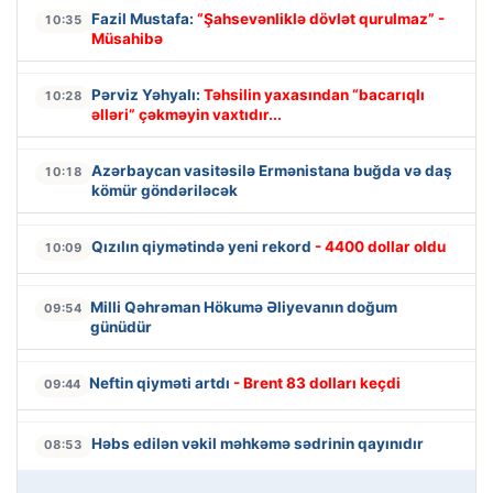
Fazil Mustafa:
“Şahsevənliklə dövlət qurulmaz” -
10:35
Müsahibə
Pərviz Yəhyalı:
Təhsilin yaxasından “bacarıqlı
10:28
əlləri” çəkməyin vaxtıdır...
Azərbaycan vasitəsilə Ermənistana buğda və daş
10:18
kömür göndəriləcək
Qızılın qiymətində yeni rekord
- 4400 dollar oldu
10:09
Milli Qəhrəman Hökumə Əliyevanın doğum
09:54
günüdür
Neftin qiyməti artdı
- Brent 83 dolları keçdi
09:44
Həbs edilən vəkil məhkəmə sədrinin qayınıdır
08:53