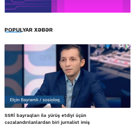
POPULYAR XƏBƏR
SSRİ bayraqları ilə yürüş etdiyi üçün
cəzalandırılanlardan biri jurnalist imiş