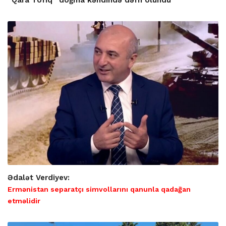
“Qara Tofiq” doğma kəndində dəfn olundu
Ədalət Verdiyev:
Ermənistan separatçı simvollarını qanunla qadağan
etməlidir