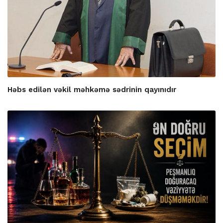
Həbs edilən vəkil məhkəmə sədrinin qayınıdır