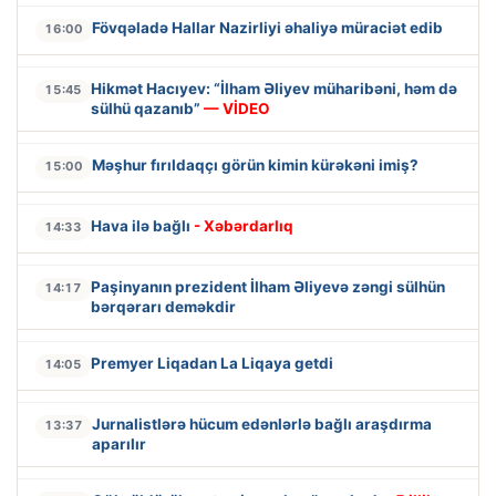
Fövqəladə Hallar Nazirliyi əhaliyə müraciət edib
16:00
Hikmət Hacıyev: “İlham Əliyev müharibəni, həm də
15:45
sülhü qazanıb”
— VİDEO
Məşhur fırıldaqçı görün kimin kürəkəni imiş?
15:00
Hava ilə bağlı
- Xəbərdarlıq
14:33
Paşinyanın prezident İlham Əliyevə zəngi sülhün
14:17
bərqərarı deməkdir
Premyer Liqadan La Liqaya getdi
14:05
Jurnalistlərə hücum edənlərlə bağlı araşdırma
13:37
aparılır