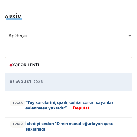
ARXİV
ARXİV
XƏBƏR LENTI
08 AVQUST 2026
“Toy xərclərini, qızılı, cehizi zəruri sayanlar
17:38
evlənməsə yaxşıdır”
— Deputat
İşlədiyi evdən 10 min manat oğurlayan şəxs
17:32
saxlanıldı