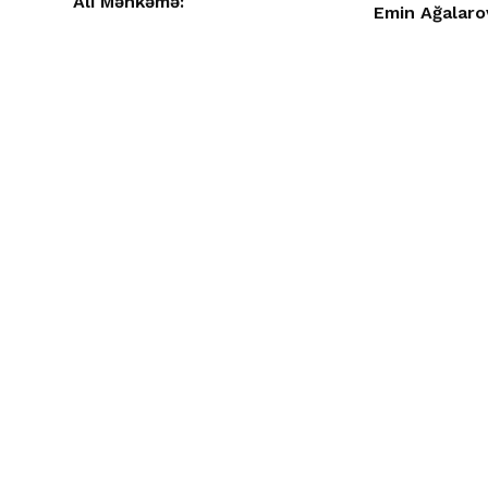
Ali Məhkəmə:
Emin Ağalaro