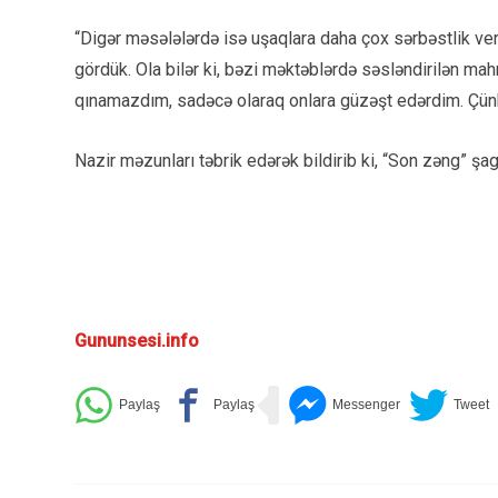
“Digər məsələlərdə isə uşaqlara daha çox sərbəstlik veri
gördük. Ola bilər ki, bəzi məktəblərdə səsləndirilən m
qınamazdım, sadəcə olaraq onlara güzəşt edərdim. Çünki
Nazir məzunları təbrik edərək bildirib ki, “Son zəng” şag
Gununsesi.info