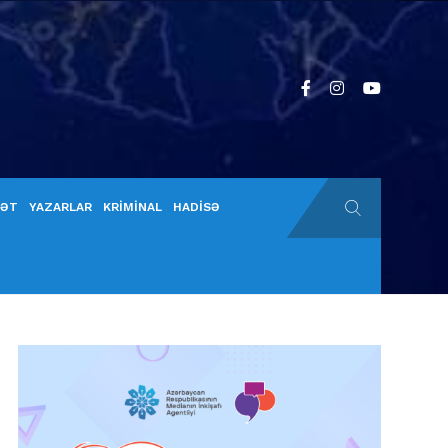
YƏT
YAZARLAR
KRİMİNAL
HADİSƏ