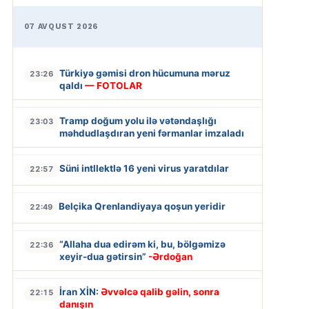
07 AVQUST 2026
Türkiyə gəmisi dron hücumuna məruz
23:26
qaldı
— FOTOLAR
Tramp doğum yolu ilə vətəndaşlığı
23:03
məhdudlaşdıran yeni fərmanlar imzaladı
Süni intllektlə 16 yeni virus yaratdılar
22:57
Belçika Qrenlandiyaya qoşun yeridir
22:49
“Allaha dua edirəm ki, bu, bölgəmizə
22:36
xeyir-dua gətirsin”
-Ərdoğan
İran XİN:
Əvvəlcə qalib gəlin, sonra
22:15
danışın