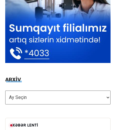
ARXİV
ARXİV
XƏBƏR LENTI