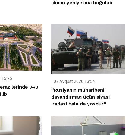
çimən yeniyetmə boğulub
 15:25
07 Avqust 2026 13:54
ərazilərində 340
“Rusiyanın müharibəni
ilib
dayandırmaq üçün siyasi
iradəsi hələ də yoxdur”