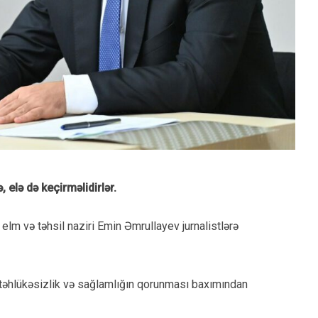
 elə də keçirməlidirlər.
 elm və təhsil naziri Emin Əmrullayev jurnalistlərə
i təhlükəsizlik və sağlamlığın qorunması baxımından