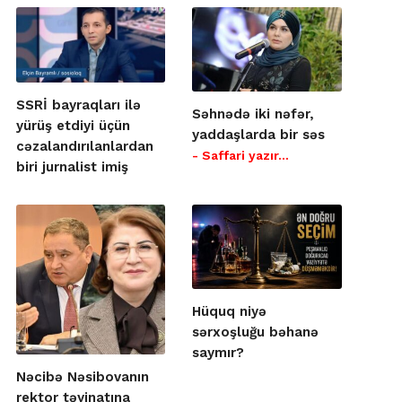
SSRİ bayraqları ilə
Səhnədə iki nəfər,
yürüş etdiyi üçün
yaddaşlarda bir səs
cəzalandırılanlardan
- Saffari yazır…
biri jurnalist imiş
Hüquq niyə
sərxoşluğu bəhanə
saymır?
Nəcibə Nəsibovanın
rektor təyinatına