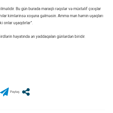
lməlidir. Bu gün burada maraqlı rəqslər və müxtəlif çıxışlar
ahnılar kimlərinsə xoşuna gəlməsin. Amma mən həmin uşaqları
 onlar uşaqdırlar”.
irdlərin həyatında ən yaddaqalan günlərdən biridir.