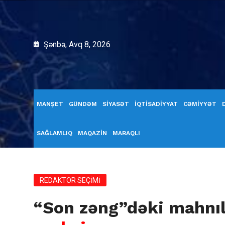
Şənbə, Avq 8, 2026
MANŞET
GÜNDƏM
SİYASƏT
İQTİSADİYYAT
CƏMİYYƏT
SAĞLAMLIQ
MAQAZİN
MARAQLI
REDAKTOR SEÇİMİ
“Son zəng”dəki mahnı