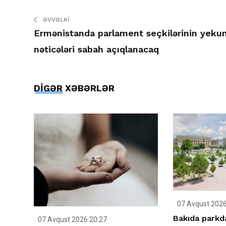
ƏVVƏLKI
Ermənistanda parlament seçkilərinin yeku
nəticələri sabah açıqlanacaq
DİGƏR XƏBƏRLƏR
07 Avqust 2026
Bakıda parkda
07 Avqust 2026 20:27