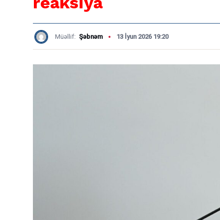
reaksiya
Müəllif:
Şəbnəm
13 İyun 2026 19:20