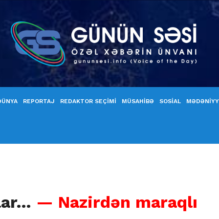
DÜNYA
REPORTAJ
REDAKTOR SEÇİMİ
MÜSAHİBƏ
SOSİAL
MƏDƏNİY
lar…
— Nazirdən maraqlı