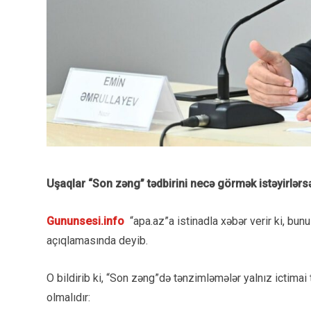
Uşaqlar “Son zəng” tədbirini necə görmək istəyirlərsə,
Gununsesi.info
“apa.az”a istinadla xəbər verir ki, bunu
açıqlamasında deyib.
O bildirib ki, “Son zəng”də tənzimləmələr yalnız ictima
olmalıdır: