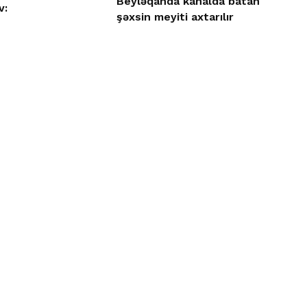
Beyləqanda kanalda batan
v:
şəxsin meyiti axtarılır