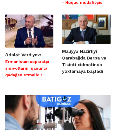
- Hüquq müdafiəçisi
Maliyyə Nazirliyi
Ədalət Verdiyev:
Qarabağda Bərpa və
Ermənistan separatçı
Tikinti xidmətində
simvollarını qanunla
yoxlamaya başladı
qadağan etməlidir