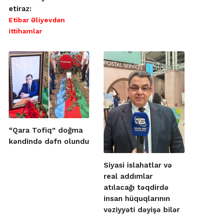
etiraz:
Etibar Əliyevdən
ittihamlar
“Qara Tofiq” doğma
kəndində dəfn olundu
Siyasi islahatlar və
real addımlar
atılacağı təqdirdə
insan hüquqlarının
vəziyyəti dəyişə bilər