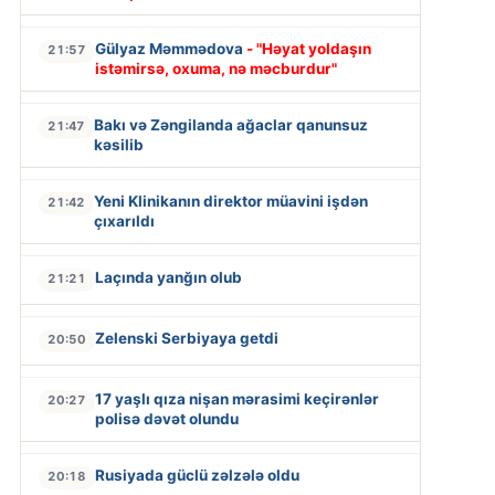
Gülyaz Məmmədova
- "Həyat yoldaşın
21:57
istəmirsə, oxuma, nə məcburdur"
Bakı və Zəngilanda ağaclar qanunsuz
21:47
kəsilib
Yeni Klinikanın direktor müavini işdən
21:42
çıxarıldı
Laçında yanğın olub
21:21
Zelenski Serbiyaya getdi
20:50
17 yaşlı qıza nişan mərasimi keçirənlər
20:27
polisə dəvət olundu
Rusiyada güclü zəlzələ oldu
20:18