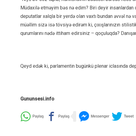
Müdaxilə etməyim bəs nə edim? Biri deyir insanlardan q
deputatlar xalqla bir yerdə olan vaxtı bundan əvvəl nə
müəllim sizə isə tövsiyə edirəm ki, çıxışlarınızın stilist
qurumlarını nədə ittiham edirsiniz – qoçuluqda? Danışand
Qeyd edək ki, parlamentin bugünkü plenar iclasında depu
Gununsesi.info