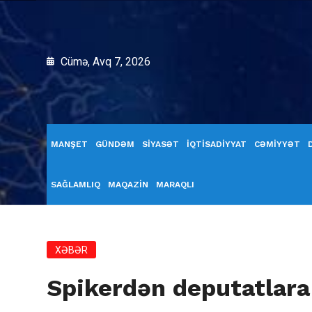
Cümə, Avq 7, 2026
MANŞET
GÜNDƏM
SİYASƏT
İQTİSADİYYAT
CƏMİYYƏT
SAĞLAMLIQ
MAQAZİN
MARAQLI
XƏBƏR
Spikerdən deputatlara 