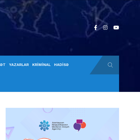
YƏT
YAZARLAR
KRİMİNAL
HADİSƏ