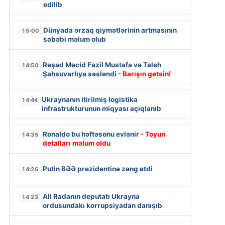
edilib
Dünyada ərzaq qiymətlərinin artmasının
15:00
səbəbi məlum olub
Rəşad Məcid Fazil Mustafa və Taleh
14:50
Şahsuvarlıya səsləndi
- Barışın getsin!
Ukraynanın itirilmiş logistika
14:44
infrastrukturunun miqyası açıqlanıb
Ronaldo bu həftəsonu evlənir
- Toyun
14:35
detalları məlum oldu
Putin BƏƏ prezidentinə zəng etdi
14:26
Ali Radanın deputatı Ukrayna
14:23
ordusundakı korrupsiyadan danışıb