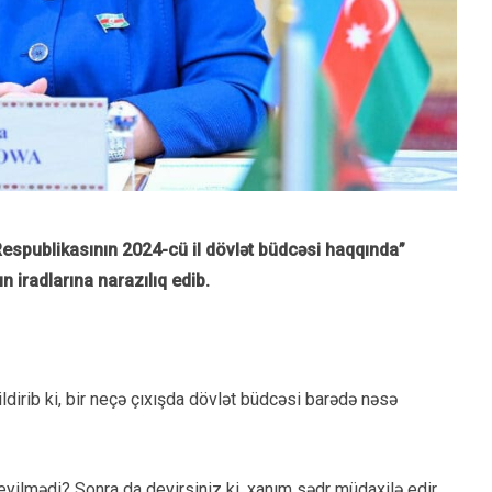
Respublikasının 2024-cü il dövlət büdcəsi haqqında”
 iradlarına narazılıq edib.
ldirib ki, bir neçə çıxışda dövlət büdcəsi barədə nəsə
yilmədi? Sonra da deyirsiniz ki, xanım sədr müdaxilə edir.