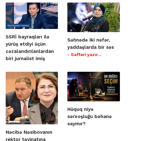
SSRİ bayraqları ilə
Səhnədə iki nəfər,
yürüş etdiyi üçün
yaddaşlarda bir səs
cəzalandırılanlardan
- Saffari yazır…
biri jurnalist imiş
Hüquq niyə
sərxoşluğu bəhanə
saymır?
Nəcibə Nəsibovanın
rektor təyinatına