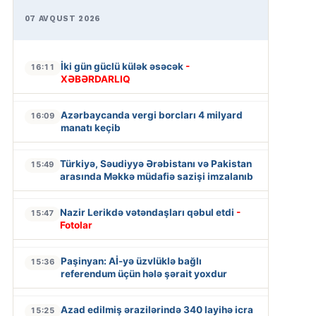
07 AVQUST 2026
İki gün güclü külək əsəcək
-
16:11
XƏBƏRDARLIQ
Azərbaycanda vergi borcları 4 milyard
16:09
manatı keçib
Türkiyə, Səudiyyə Ərəbistanı və Pakistan
15:49
arasında Məkkə müdafiə sazişi imzalanıb
Nazir Lerikdə vətəndaşları qəbul etdi
-
15:47
Fotolar
Paşinyan: Aİ-yə üzvlüklə bağlı
15:36
referendum üçün hələ şərait yoxdur
Azad edilmiş ərazilərində 340 layihə icra
15:25