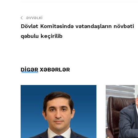
ƏVVƏLKI
Dövlət Komitəsində vətəndaşların növbəti
qəbulu keçirilib
DİGƏR XƏBƏRLƏR