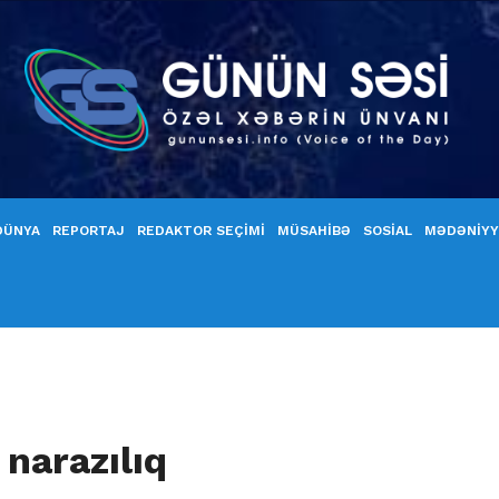
DÜNYA
REPORTAJ
REDAKTOR SEÇİMİ
MÜSAHİBƏ
SOSİAL
MƏDƏNİY
narazılıq