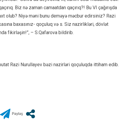
açırıq. Biz nə zaman camaatdan qaçırıq?! Bu VI çağırışda
 vaxt olub? Niyə məni bunu deməyə məcbur edirsiniz? Razi
ikasına baxasınız- qoçuluq və s. Siz nazirlikləri, dövlət
a fikirləşin!”, – S.Qafarova bildirib.
tat Razi Nurullayev bəzi nazirləri qoçuluqda ittiham edib.