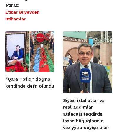
etiraz:
Etibar Əliyevdən
ittihamlar
“Qara Tofiq” doğma
kəndində dəfn olundu
Siyasi islahatlar və
real addımlar
atılacağı təqdirdə
insan hüquqlarının
vəziyyəti dəyişə bilər