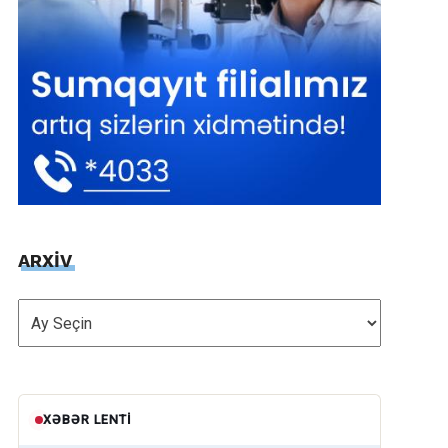
ARXİV
ARXİV
XƏBƏR LENTI