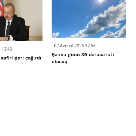
07 Avqust 2026 12:56
 13:40
Şənbə günü 39 dərəcə isti
əfiri geri çağırdı
olacaq