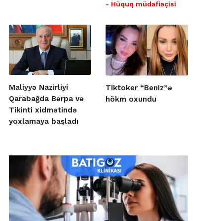
- Hüquq müdafiəçisi
Maliyyə Nazirliyi
Tiktoker “Beniz”ə
Qarabağda Bərpa və
hökm oxundu
Tikinti xidmətində
yoxlamaya başladı