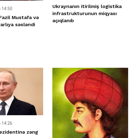
Ukraynanın itirilmiş logistika
 14:50
infrastrukturunun miqyası
Fazil Mustafa və
açıqlanıb
rlıya səsləndi
 14:26
ezidentinə zəng