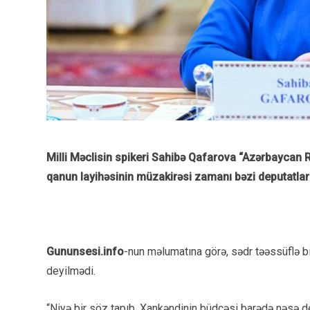
Milli Məclisin spikeri Sahibə Qafarova “Azərbaycan 
qanun layihəsinin müzakirəsi zamanı bəzi deputatların
Gununsesi.info
-nun məlumatına görə, sədr təəssüflə bi
deyilmədi.
“Niyə bir söz tapıb, Xankəndinin büdcəsi barədə nəsə de