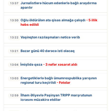
Jurnalistlərə hücum edənlərlə bağlı araşdırma
13:37
aparılır
Oğlu öldürülən ata qisas almağa çalışdı
- 5 illik
13:30
həbs edildi
Vaşinqton razılaşmaları nəticə verib
13:22
Bazar günü 40 dərəcə isti olacaq
13:21
İmişlidə qəza
- 3 nəfər xəsarət aldı
13:04
Energetiklərlə bağlı ümumrespublika yarışının
13:03
regional turu keçirildi
- Fotolar
İlham Əliyevlə Paşinyan TRIPP marşrutunun
12:59
icrasını müzakirə etdilər