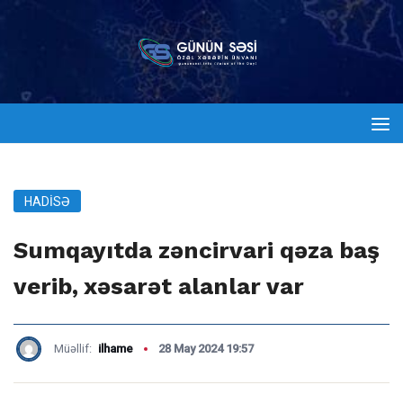
HADISƏ
Sumqayıtda zəncirvari qəza baş
verib, xəsarət alanlar var
Müəllif:
ilhame
28 May 2024 19:57