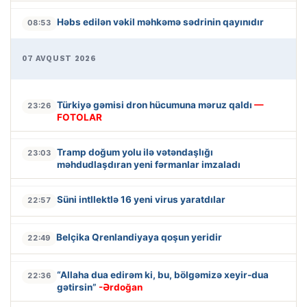
Həbs edilən vəkil məhkəmə sədrinin qayınıdır
08:53
07 AVQUST 2026
Türkiyə gəmisi dron hücumuna məruz qaldı
—
23:26
FOTOLAR
Tramp doğum yolu ilə vətəndaşlığı
23:03
məhdudlaşdıran yeni fərmanlar imzaladı
Süni intllektlə 16 yeni virus yaratdılar
22:57
Belçika Qrenlandiyaya qoşun yeridir
22:49
“Allaha dua edirəm ki, bu, bölgəmizə xeyir-dua
22:36
gətirsin”
-Ərdoğan