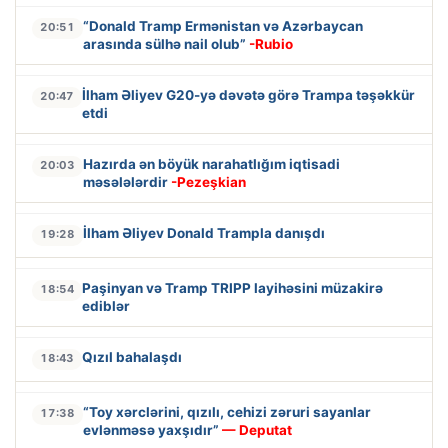
“Donald Tramp Ermənistan və Azərbaycan
20:51
arasında sülhə nail olub”
-Rubio
İlham Əliyev G20-yə dəvətə görə Trampa təşəkkür
20:47
etdi
Hazırda ən böyük narahatlığım iqtisadi
20:03
məsələlərdir
-Pezeşkian
İlham Əliyev Donald Trampla danışdı
19:28
Paşinyan və Tramp TRIPP layihəsini müzakirə
18:54
ediblər
Qızıl bahalaşdı
18:43
“Toy xərclərini, qızılı, cehizi zəruri sayanlar
17:38
evlənməsə yaxşıdır”
— Deputat