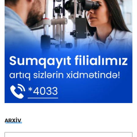
ARXİV
ARXİV