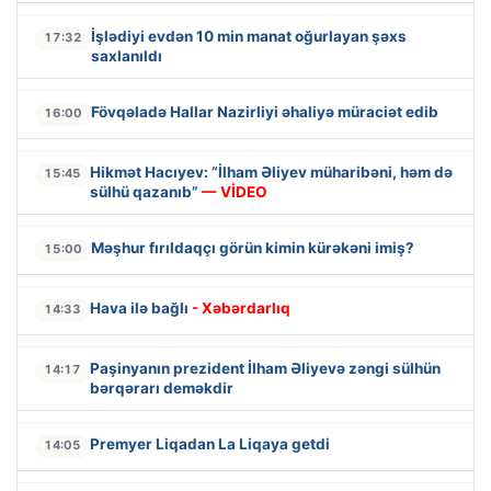
İşlədiyi evdən 10 min manat oğurlayan şəxs
17:32
saxlanıldı
Fövqəladə Hallar Nazirliyi əhaliyə müraciət edib
16:00
Hikmət Hacıyev: “İlham Əliyev müharibəni, həm də
15:45
sülhü qazanıb”
— VİDEO
Məşhur fırıldaqçı görün kimin kürəkəni imiş?
15:00
Hava ilə bağlı
- Xəbərdarlıq
14:33
Paşinyanın prezident İlham Əliyevə zəngi sülhün
14:17
bərqərarı deməkdir
Premyer Liqadan La Liqaya getdi
14:05