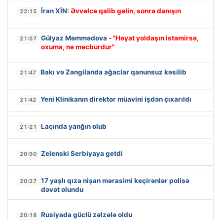
İran XİN:
Əvvəlcə qalib gəlin, sonra danışın
22:15
Gülyaz Məmmədova
- "Həyat yoldaşın istəmirsə,
21:57
oxuma, nə məcburdur"
Bakı və Zəngilanda ağaclar qanunsuz kəsilib
21:47
Yeni Klinikanın direktor müavini işdən çıxarıldı
21:42
Laçında yanğın olub
21:21
Zelenski Serbiyaya getdi
20:50
17 yaşlı qıza nişan mərasimi keçirənlər polisə
20:27
dəvət olundu
Rusiyada güclü zəlzələ oldu
20:18