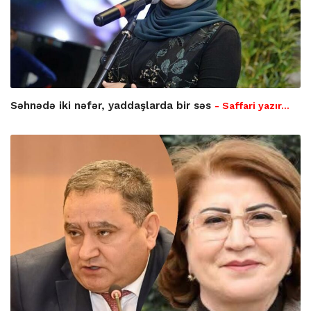
Səhnədə iki nəfər, yaddaşlarda bir səs
- Saffari yazır…