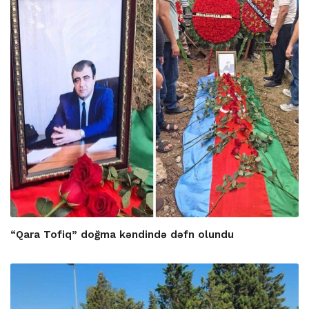
“Qara Tofiq” doğma kəndində dəfn olundu