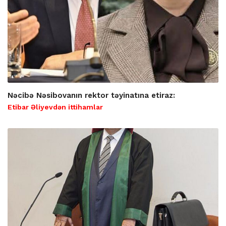
Nəcibə Nəsibovanın rektor təyinatına etiraz:
Etibar Əliyevdən ittihamlar