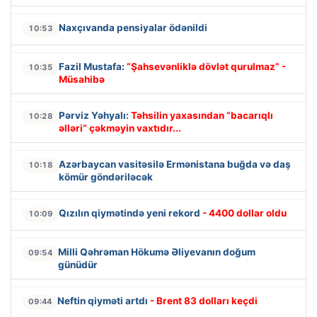
Naxçıvanda pensiyalar ödənildi
10:53
Fazil Mustafa:
“Şahsevənliklə dövlət qurulmaz” -
10:35
Müsahibə
Pərviz Yəhyalı:
Təhsilin yaxasından “bacarıqlı
10:28
əlləri” çəkməyin vaxtıdır...
Azərbaycan vasitəsilə Ermənistana buğda və daş
10:18
kömür göndəriləcək
Qızılın qiymətində yeni rekord
- 4400 dollar oldu
10:09
Milli Qəhrəman Hökumə Əliyevanın doğum
09:54
günüdür
Neftin qiyməti artdı
- Brent 83 dolları keçdi
09:44