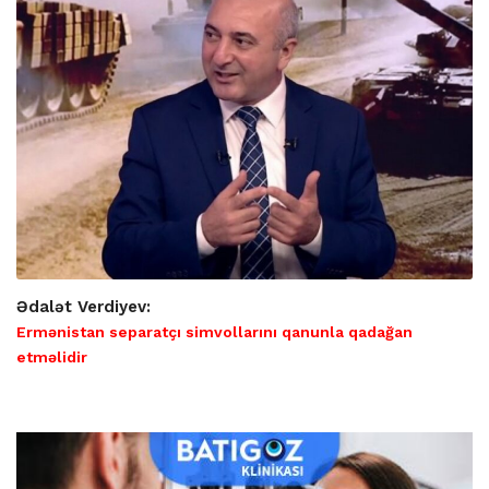
Ədalət Verdiyev:
Ermənistan separatçı simvollarını qanunla qadağan
etməlidir