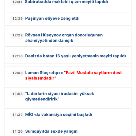
Sabirabadda məktəbli qızın meyiti tapıldı
12:41
Paşinyan Əliyevə zəng etdi
12:39
Rövşən Hüseynov orqan donorluğunun
12:22
əhəmiyyətindən danışıb
Dənizdə batan 16 yaşlı yeniyetmənin meyiti tapıldı
12:16
Ləman Ələşrəfqızı:
“Fazil Mustafa saytların dost
12:08
siyahısındadır”
“Liderlərin siyasi iradəsini yüksək
11:53
qiymətləndiririk”
MİQ-də vakansiya seçimi başladı
11:32
Sumqayıtda sexdə yanğın
11:20