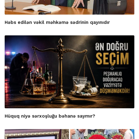
Həbs edilən vəkil məhkəmə sədrinin qayınıdır
Hüquq niyə sərxoşluğu bəhanə saymır?