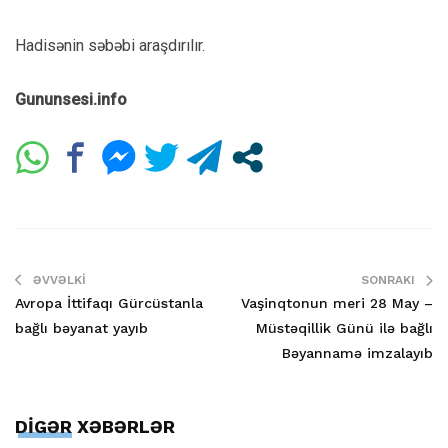
Hadisənin səbəbi araşdırılır.
Gununsesi.info
ƏVVƏLKI
SONRAKI
Avropa İttifaqı Gürcüstanla
Vaşinqtonun meri 28 May –
bağlı bəyanat yayıb
Müstəqillik Günü ilə bağlı
Bəyannamə imzalayıb
DİGƏR XƏBƏRLƏR