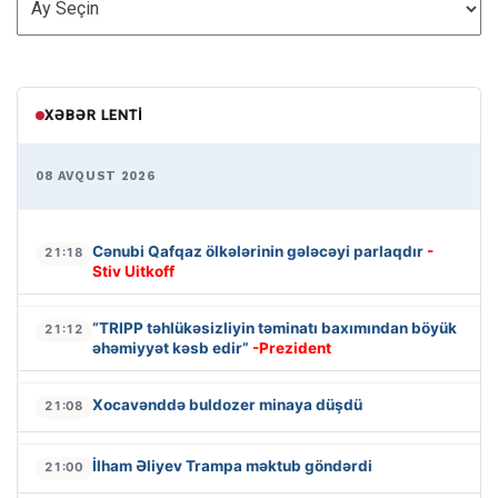
XƏBƏR LENTI
08 AVQUST 2026
Cənubi Qafqaz ölkələrinin gələcəyi parlaqdır
-
21:18
Stiv Uitkoff
“TRIPP təhlükəsizliyin təminatı baxımından böyük
21:12
əhəmiyyət kəsb edir”
-Prezident
Xocavənddə buldozer minaya düşdü
21:08
İlham Əliyev Trampa məktub göndərdi
21:00