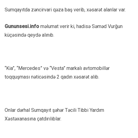
Sumqayıtda zəncirvari qəza baş verib, xəsarət alanlar var.
Gununsesi.info
məlumat verir ki, hadisə Səməd Vurğun
küçəsində qeydə alınıb.
“Kia”, “Mercedes” və “Vesta” markalı avtomobillər
toqquşması nəticəsində 2 qadın xəsarət alıb.
Onlar dərhal Sumqayıt şəhər Təcili Tibbi Yardım
Xəstəxanasına çatdırılıblar.