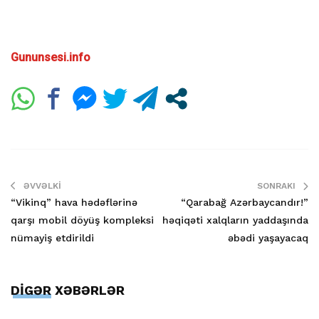
Gununsesi.info
ƏVVƏLKI
SONRAKI
“Vikinq” hava hədəflərinə
“Qarabağ Azərbaycandır!”
qarşı mobil döyüş kompleksi
həqiqəti xalqların yaddaşında
nümayiş etdirildi
əbədi yaşayacaq
DİGƏR XƏBƏRLƏR