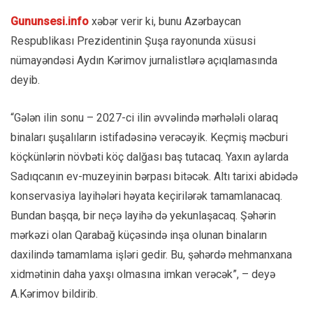
Gununsesi.info
xəbər verir ki, bunu Azərbaycan
Respublikası Prezidentinin Şuşa rayonunda xüsusi
nümayəndəsi Aydın Kərimov jurnalistlərə açıqlamasında
deyib.
“Gələn ilin sonu – 2027-ci ilin əvvəlində mərhələli olaraq
binaları şuşalıların istifadəsinə verəcəyik. Keçmiş məcburi
köçkünlərin növbəti köç dalğası baş tutacaq. Yaxın aylarda
Sadıqcanın ev-muzeyinin bərpası bitəcək. Altı tarixi abidədə
konservasiya layihələri həyata keçirilərək tamamlanacaq.
Bundan başqa, bir neçə layihə də yekunlaşacaq. Şəhərin
mərkəzi olan Qarabağ küçəsində inşa olunan binaların
daxilində tamamlama işləri gedir. Bu, şəhərdə mehmanxana
xidmətinin daha yaxşı olmasına imkan verəcək”, – deyə
A.Kərimov bildirib.