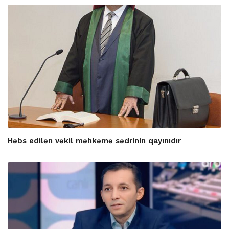
Həbs edilən vəkil məhkəmə sədrinin qayınıdır