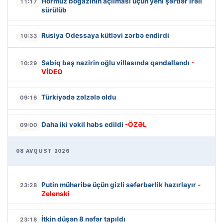
Hörmüz boğazının açılması üçün yeni şərtlər irəli
11:17
sürülüb
Rusiya Odessaya kütləvi zərbə endirdi
10:33
Sabiq baş nazirin oğlu villasında qandallandı
-
10:29
VİDEO
Türkiyədə zəlzələ oldu
09:16
Daha iki vəkil həbs edildi
-ÖZƏL
09:00
08 AVQUST 2026
Putin müharibə üçün gizli səfərbərlik hazırlayır
-
23:28
Zelenski
İtkin düşən 8 nəfər tapıldı
23:18