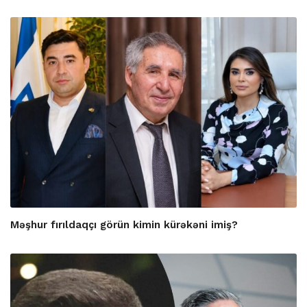
Məşhur fırıldaqçı görün kimin kürəkəni imiş?