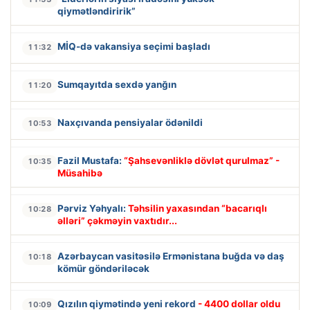
qiymətləndiririk”
MİQ-də vakansiya seçimi başladı
11:32
Sumqayıtda sexdə yanğın
11:20
Naxçıvanda pensiyalar ödənildi
10:53
Fazil Mustafa:
“Şahsevənliklə dövlət qurulmaz” -
10:35
Müsahibə
Pərviz Yəhyalı:
Təhsilin yaxasından “bacarıqlı
10:28
əlləri” çəkməyin vaxtıdır...
Azərbaycan vasitəsilə Ermənistana buğda və daş
10:18
kömür göndəriləcək
Qızılın qiymətində yeni rekord
- 4400 dollar oldu
10:09