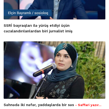
SSRİ bayraqları ilə yürüş etdiyi üçün
cəzalandırılanlardan biri jurnalist imiş
Səhnədə iki nəfər, yaddaşlarda bir səs
- Saffari yazır…