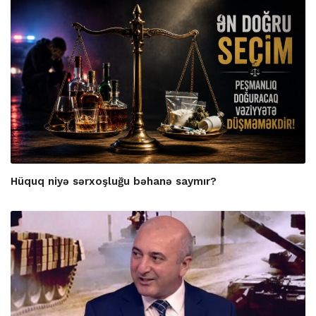
Hüquq niyə sərxoşluğu bəhanə saymır?