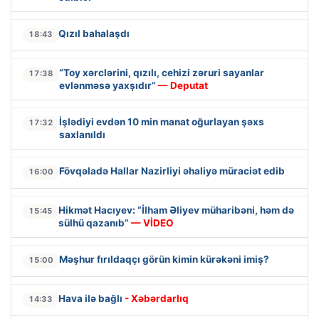
Qızıl bahalaşdı
18:43
“Toy xərclərini, qızılı, cehizi zəruri sayanlar
17:38
evlənməsə yaxşıdır”
— Deputat
İşlədiyi evdən 10 min manat oğurlayan şəxs
17:32
saxlanıldı
Fövqəladə Hallar Nazirliyi əhaliyə müraciət edib
16:00
Hikmət Hacıyev: “İlham Əliyev müharibəni, həm də
15:45
sülhü qazanıb”
— VİDEO
Məşhur fırıldaqçı görün kimin kürəkəni imiş?
15:00
Hava ilə bağlı
- Xəbərdarlıq
14:33