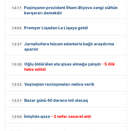
Paşinyanın prezident İlham Əliyevə zəngi sülhün
14:17
bərqərarı deməkdir
Premyer Liqadan La Liqaya getdi
14:05
Jurnalistlərə hücum edənlərlə bağlı araşdırma
13:37
aparılır
Oğlu öldürülən ata qisas almağa çalışdı
- 5 illik
13:30
həbs edildi
Vaşinqton razılaşmaları nəticə verib
13:22
Bazar günü 40 dərəcə isti olacaq
13:21
İmişlidə qəza
- 3 nəfər xəsarət aldı
13:04