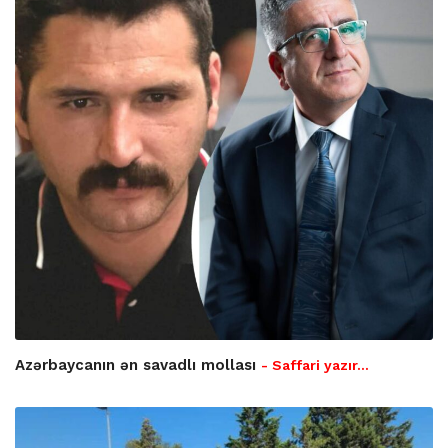
Azərbaycanın ən savadlı mollası
- Saffari yazır…