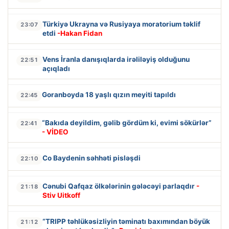
Türkiyə Ukrayna və Rusiyaya moratorium təklif
23:07
etdi
-Hakan Fidan
Vens İranla danışıqlarda irəliləyiş olduğunu
22:51
açıqladı
Goranboyda 18 yaşlı qızın meyiti tapıldı
22:45
“Bakıda deyildim, gəlib gördüm ki, evimi sökürlər”
22:41
- VİDEO
Co Baydenin səhhəti pisləşdi
22:10
Cənubi Qafqaz ölkələrinin gələcəyi parlaqdır
-
21:18
Stiv Uitkoff
“TRIPP təhlükəsizliyin təminatı baxımından böyük
21:12