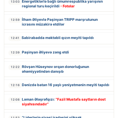
Energetiklərlə bağlı ümumrespublika yarışının
13:03
regional turu keçirildi
- Fotolar
İlham Əliyevlə Paşinyan TRIPP marşrutunun
12:59
icrasını müzakirə etdilər
Sabirabadda məktəbli qızın meyiti tapıldı
12:41
Paşinyan Əliyevə zəng etdi
12:39
Rövşən Hüseynov orqan donorluğunun
12:22
əhəmiyyətindən danışıb
Dənizdə batan 16 yaşlı yeniyetmənin meyiti tapıldı
12:16
Ləman Ələşrəfqızı:
“Fazil Mustafa saytların dost
12:08
siyahısındadır”
“Liderlərin siyasi iradəsini yüksək
11:53