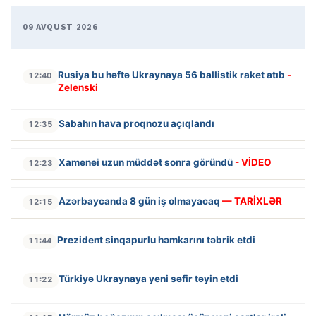
09 AVQUST 2026
Rusiya bu həftə Ukraynaya 56 ballistik raket atıb
-
12:40
Zelenski
Sabahın hava proqnozu açıqlandı
12:35
Xamenei uzun müddət sonra göründü
- VİDEO
12:23
Azərbaycanda 8 gün iş olmayacaq
— TARİXLƏR
12:15
Prezident sinqapurlu həmkarını təbrik etdi
11:44
Türkiyə Ukraynaya yeni səfir təyin etdi
11:22