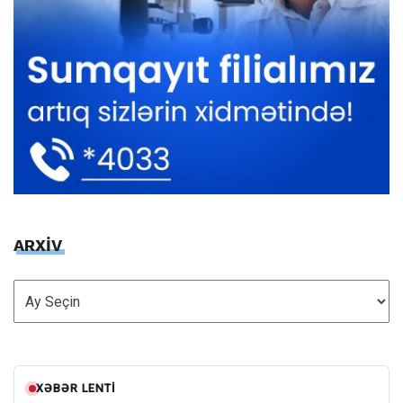
ARXİV
ARXİV
XƏBƏR LENTI