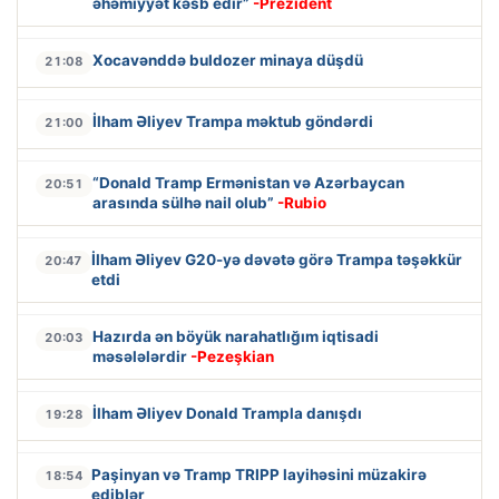
əhəmiyyət kəsb edir”
-Prezident
Xocavənddə buldozer minaya düşdü
21:08
İlham Əliyev Trampa məktub göndərdi
21:00
“Donald Tramp Ermənistan və Azərbaycan
20:51
arasında sülhə nail olub”
-Rubio
İlham Əliyev G20-yə dəvətə görə Trampa təşəkkür
20:47
etdi
Hazırda ən böyük narahatlığım iqtisadi
20:03
məsələlərdir
-Pezeşkian
İlham Əliyev Donald Trampla danışdı
19:28
Paşinyan və Tramp TRIPP layihəsini müzakirə
18:54
ediblər