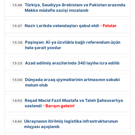
Türkiyə, Səudiyyə Ərəbistanı və Pakistan arasında
15:49
Məkkə müdafiə sazişi imzalanıb
Nazir Lerikdə vətəndaşları qəbul etdi
- Fotolar
15:47
Paşinyan: Aİ-yə üzvlüklə bağlı referendum üçün
15:36
hələ şərait yoxdur
Azad edilmiş ərazilərində 340 layihə icra edilib
15:25
Dünyada ərzaq qiymətlərinin artmasının səbəbi
15:00
məlum olub
Rəşad Məcid Fazil Mustafa və Taleh Şahsuvarlıya
14:50
səsləndi
- Barışın getsin!
Ukraynanın itirilmiş logistika infrastrukturunun
14:44
miqyası açıqlanıb