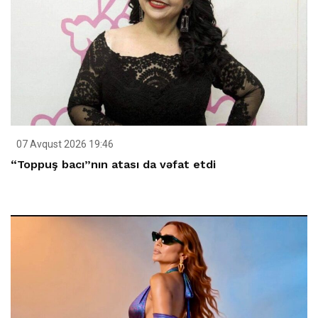
07 Avqust 2026 19:46
“Toppuş bacı”nın atası da vəfat etdi