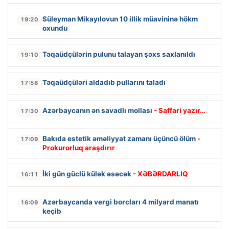
Süleyman Mikayılovun 10 illik müavininə hökm
19:20
oxundu
Təqaüdçülərin pulunu talayan şəxs saxlanıldı
19:10
Təqaüdçüləri aldadıb pullarını taladı
17:58
Azərbaycanın ən savadlı mollası
- Saffari yazır…
17:30
Bakıda estetik əməliyyat zamanı üçüncü ölüm
-
17:09
Prokurorluq araşdırır
İki gün güclü külək əsəcək
- XƏBƏRDARLIQ
16:11
Azərbaycanda vergi borcları 4 milyard manatı
16:09
keçib