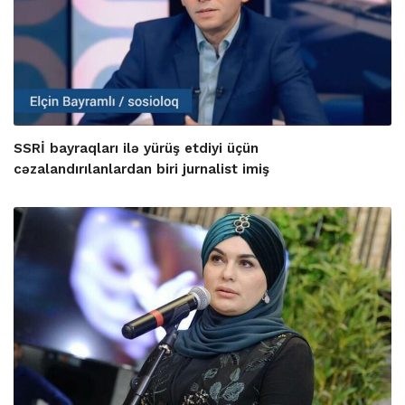
SSRİ bayraqları ilə yürüş etdiyi üçün
cəzalandırılanlardan biri jurnalist imiş