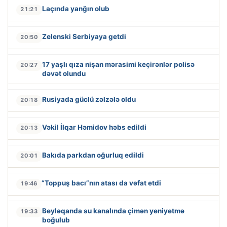
Laçında yanğın olub
21:21
Zelenski Serbiyaya getdi
20:50
17 yaşlı qıza nişan mərasimi keçirənlər polisə
20:27
dəvət olundu
Rusiyada güclü zəlzələ oldu
20:18
Vəkil İlqar Həmidov həbs edildi
20:13
Bakıda parkdan oğurluq edildi
20:01
“Toppuş bacı”nın atası da vəfat etdi
19:46
Beyləqanda su kanalında çimən yeniyetmə
19:33
boğulub