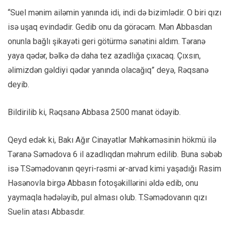
“Suel mənim ailəmin yanında idi, indi də bizimlədir. O biri qızı
isə uşaq evindədir. Gedib onu da görəcəm. Mən Abbasdan
onunla bağlı şikayəti geri götürmə sənətini aldım. Təranə
yaya qədər, bəlkə də daha tez azadlığa çıxacaq. Çıxsın,
əlimizdən gəldiyi qədər yanında olacağıq” deyə, Rəqsanə
deyib.
Bildirilib ki, Rəqsanə Abbasa 2500 manat ödəyib.
Qeyd edək ki, Bakı Ağır Cinayətlər Məhkəməsinin hökmü ilə
Təranə Səmədova 6 il azadlıqdan məhrum edilib. Buna səbəb
isə T.Səmədovanın qeyri-rəsmi ər-arvad kimi yaşadığı Rasim
Həsənovla birgə Abbasın fotoşəkillərini əldə edib, onu
yaymaqla hədələyib, pul alması olub. T.Səmədovanın qızı
Suelin atası Abbasdır.