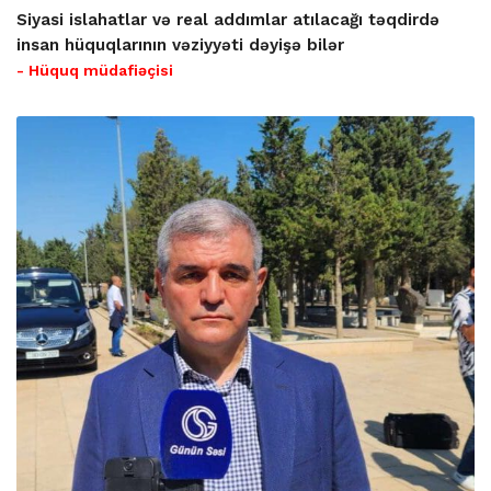
Siyasi islahatlar və real addımlar atılacağı təqdirdə
insan hüquqlarının vəziyyəti dəyişə bilər
- Hüquq müdafiəçisi