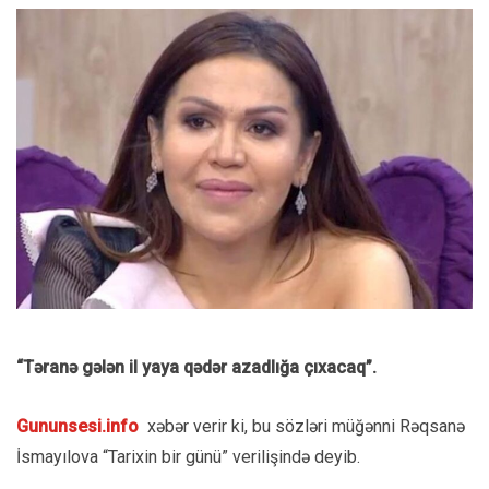
“Təranə gələn il yaya qədər azadlığa çıxacaq”.
Gununsesi.info
xəbər verir ki, bu sözləri müğənni Rəqsanə
İsmayılova “Tarixin bir günü” verilişində deyib.