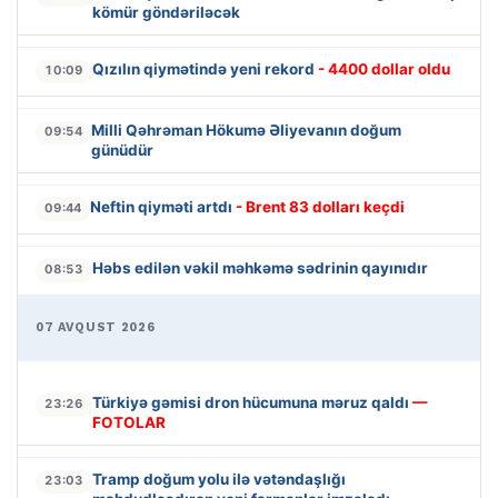
kömür göndəriləcək
Qızılın qiymətində yeni rekord
- 4400 dollar oldu
10:09
Milli Qəhrəman Hökumə Əliyevanın doğum
09:54
günüdür
Neftin qiyməti artdı
- Brent 83 dolları keçdi
09:44
Həbs edilən vəkil məhkəmə sədrinin qayınıdır
08:53
07 AVQUST 2026
Türkiyə gəmisi dron hücumuna məruz qaldı
—
23:26
FOTOLAR
Tramp doğum yolu ilə vətəndaşlığı
23:03