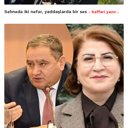
Səhnədə iki nəfər, yaddaşlarda bir səs
- Saffari yazır…