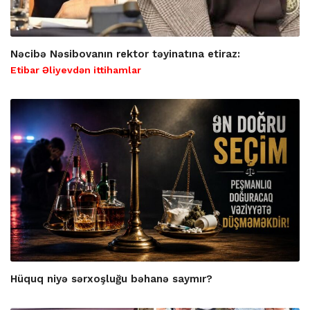
Nəcibə Nəsibovanın rektor təyinatına etiraz:
Etibar Əliyevdən ittihamlar
Hüquq niyə sərxoşluğu bəhanə saymır?