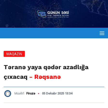
MAQAZİN
Təranə yaya qədər azadlığa
çıxacaq
- Rəqsanə
Müəllif:
Firuzə
05 Dekabr 2025 13:34