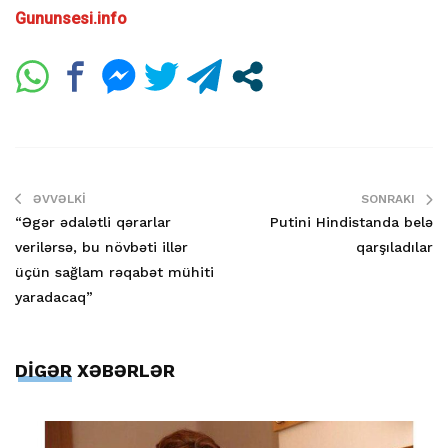
Gununsesi.info
ƏVVƏLKI
SONRAKI
“Əgər ədalətli qərarlar
Putini Hindistanda belə
verilərsə, bu növbəti illər
qarşıladılar
üçün sağlam rəqabət mühiti
yaradacaq”
DİGƏR XƏBƏRLƏR