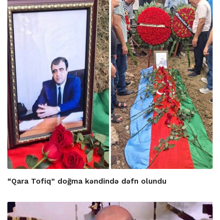
“Qara Tofiq” doğma kəndində dəfn olundu