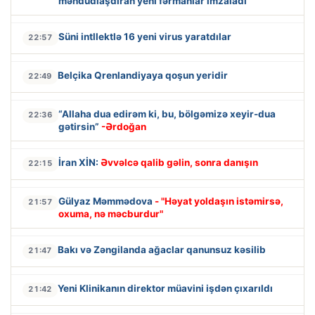
məhdudlaşdıran yeni fərmanlar imzaladı
Süni intllektlə 16 yeni virus yaratdılar
22:57
Belçika Qrenlandiyaya qoşun yeridir
22:49
“Allaha dua edirəm ki, bu, bölgəmizə xeyir-dua
22:36
gətirsin”
-Ərdoğan
İran XİN:
Əvvəlcə qalib gəlin, sonra danışın
22:15
Gülyaz Məmmədova
- "Həyat yoldaşın istəmirsə,
21:57
oxuma, nə məcburdur"
Bakı və Zəngilanda ağaclar qanunsuz kəsilib
21:47
Yeni Klinikanın direktor müavini işdən çıxarıldı
21:42