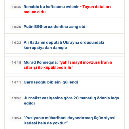
Ronaldo bu həftəsonu evlənir
- Toyun detalları
14:35
məlum oldu
Putin BƏƏ prezidentinə zəng etdi
14:26
Ali Radanın deputatı Ukrayna ordusundakı
14:23
korrupsiyadan danışıb
Murad Köhnəqala:
"Şah İsmayıl mövzusu İranın
14:18
sifarişi ilə köpükləndirilir"
Qardaşoğlu bibisini gülləndi
14:11
Jurnalist vəsiqəsinə görə 20 manatlıq ödəniş ləğv
13:56
edildi
“Rusiyanın müharibəni dayandırmaq üçün siyasi
13:54
iradəsi hələ də yoxdur”