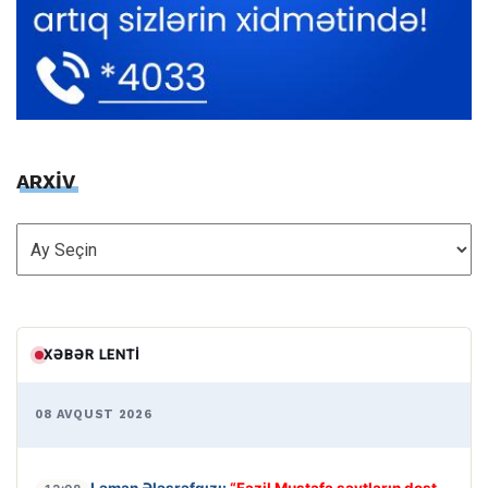
ARXİV
ARXİV
XƏBƏR LENTI
08 AVQUST 2026