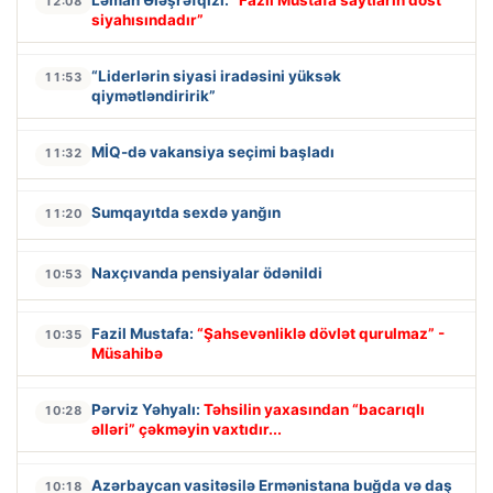
Ləman Ələşrəfqızı:
“Fazil Mustafa saytların dost
12:08
siyahısındadır”
“Liderlərin siyasi iradəsini yüksək
11:53
qiymətləndiririk”
MİQ-də vakansiya seçimi başladı
11:32
Sumqayıtda sexdə yanğın
11:20
Naxçıvanda pensiyalar ödənildi
10:53
Fazil Mustafa:
“Şahsevənliklə dövlət qurulmaz” -
10:35
Müsahibə
Pərviz Yəhyalı:
Təhsilin yaxasından “bacarıqlı
10:28
əlləri” çəkməyin vaxtıdır...
Azərbaycan vasitəsilə Ermənistana buğda və daş
10:18