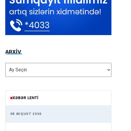
ARXİV
ARXİV
XƏBƏR LENTI
08 AVQUST 2026