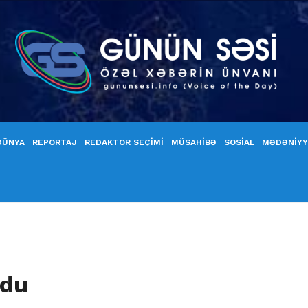
DÜNYA
REPORTAJ
REDAKTOR SEÇİMİ
MÜSAHİBƏ
SOSİAL
MƏDƏNİY
ldu