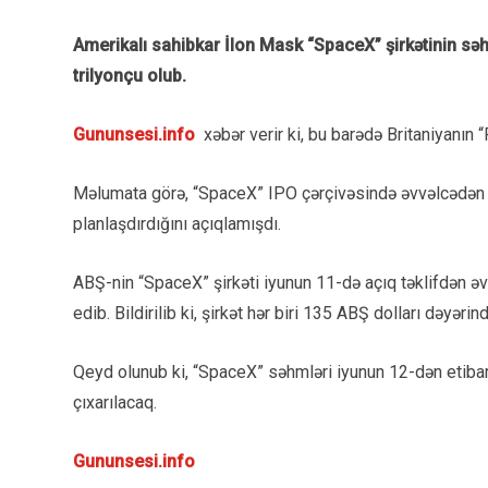
Amerikalı sahibkar İlon Mask “SpaceX” şirkətinin səhmlə
trilyonçu olub.
Gununsesi.info
xəbər verir ki, bu barədə Britaniyanın 
Məlumata görə, “SpaceX” IPO çərçivəsində əvvəlcədən 
planlaşdırdığını açıqlamışdı.
ABŞ-nin “SpaceX” şirkəti iyunun 11-də açıq təklifdən əv
edib. Bildirilib ki, şirkət hər biri 135 ABŞ dolları dəyə
Qeyd olunub ki, “SpaceX” səhmləri iyunun 12-dən etibar
çıxarılacaq.
Gununsesi.info