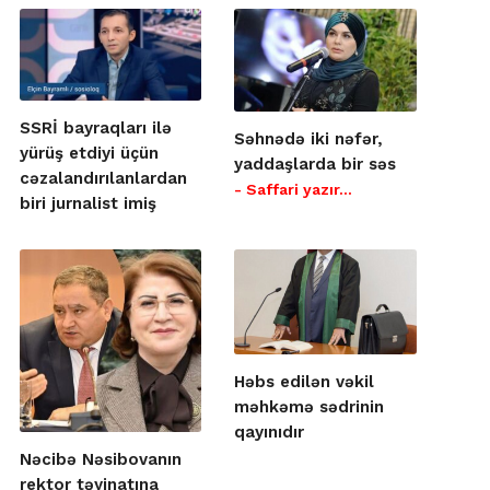
SSRİ bayraqları ilə
Səhnədə iki nəfər,
yürüş etdiyi üçün
yaddaşlarda bir səs
cəzalandırılanlardan
- Saffari yazır…
biri jurnalist imiş
Həbs edilən vəkil
məhkəmə sədrinin
qayınıdır
Nəcibə Nəsibovanın
rektor təyinatına