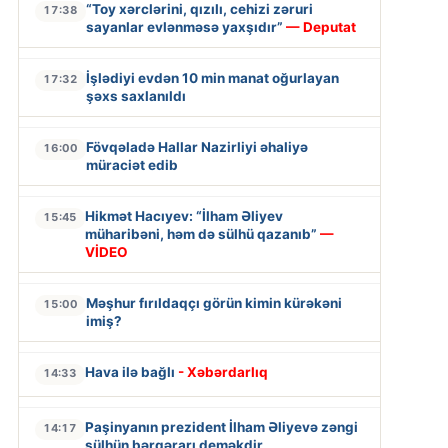
“Toy xərclərini, qızılı, cehizi zəruri
17:38
sayanlar evlənməsə yaxşıdır”
— Deputat
İşlədiyi evdən 10 min manat oğurlayan
17:32
şəxs saxlanıldı
Fövqəladə Hallar Nazirliyi əhaliyə
16:00
müraciət edib
Hikmət Hacıyev: “İlham Əliyev
15:45
müharibəni, həm də sülhü qazanıb”
—
VİDEO
Məşhur fırıldaqçı görün kimin kürəkəni
15:00
imiş?
Hava ilə bağlı
- Xəbərdarlıq
14:33
Paşinyanın prezident İlham Əliyevə zəngi
14:17
sülhün bərqərarı deməkdir