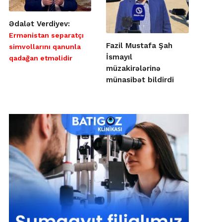
Ədalət Verdiyev:
Ermənistan separatçı
Fazil Mustafa Şah
simvollarını qanunla
İsmayıl
qadağan etməlidir
müzakirələrinə
münasibət bildirdi