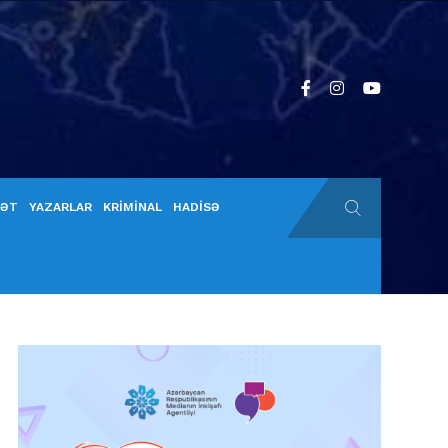
YƏT
YAZARLAR
KRİMİNAL
HADİSƏ