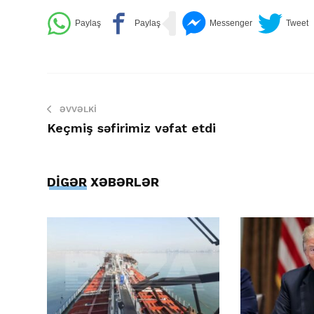
ƏVVƏLKI
Keçmiş səfirimiz vəfat etdi
DİGƏR XƏBƏRLƏR