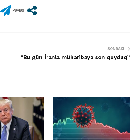
SONRAKI
“Bu gün İranla müharibəyə son qoyduq”