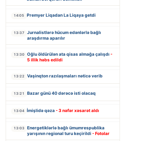
Premyer Liqadan La Liqaya getdi
14:05
Jurnalistlərə hücum edənlərlə bağlı
13:37
araşdırma aparılır
Oğlu öldürülən ata qisas almağa çalışdı
-
13:30
5 illik həbs edildi
Vaşinqton razılaşmaları nəticə verib
13:22
Bazar günü 40 dərəcə isti olacaq
13:21
İmişlidə qəza
- 3 nəfər xəsarət aldı
13:04
Energetiklərlə bağlı ümumrespublika
13:03
yarışının regional turu keçirildi
- Fotolar