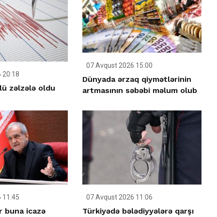
07 Avqust 2026 15:00
 20:18
Dünyada ərzaq qiymətlərinin
ü zəlzələ oldu
artmasının səbəbi məlum olub
 11:45
07 Avqust 2026 11:06
r buna icazə
Türkiyədə bələdiyyələrə qarşı