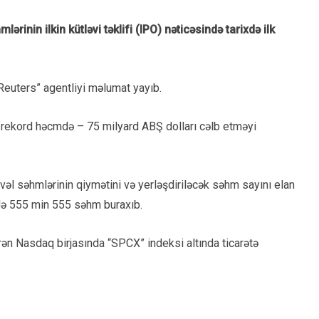
rinin ilkin kütləvi təklifi (IPO) nəticəsində tarixdə ilk
“Reuters” agentliyi məlumat yayıb.
rekord həcmdə – 75 milyard ABŞ dolları cəlb etməyi
vəl səhmlərinin qiymətini və yerləşdiriləcək səhm sayını elan
rində 555 min 555 səhm buraxıb.
ən Nasdaq birjasında “SPCX” indeksi altında ticarətə