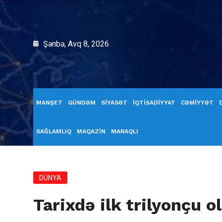
Şənbə, Avq 8, 2026
MANŞET
GÜNDƏM
SİYASƏT
İQTİSADİYYAT
CƏMİYYƏT
SAĞLAMLIQ
MAQAZİN
MARAQLI
DÜNYA
Tarixdə ilk trilyonçu o