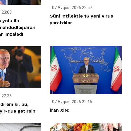
07 Avqust 2026 22:57
 23:03
Süni intllektlə 16 yeni virus
yolu ilə
yaratdılar
 məhdudlaşdıran
r imzaladı
 22:36
07 Avqust 2026 22:15
dirəm ki, bu,
İran XİN:
ir-dua gətirsin”