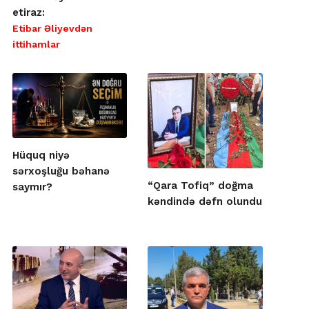
etiraz:
Etibar Əliyevdən
ittihamlar
Hüquq niyə
sərxoşluğu bəhanə
“Qara Tofiq” doğma
saymır?
kəndində dəfn olundu