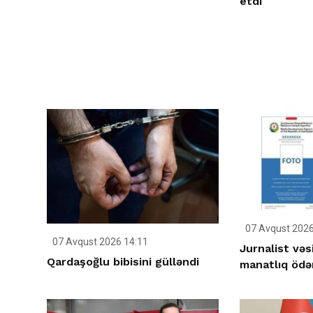
etdi
07 Avqust 2026
07 Avqust 2026 14:11
Jurnalist vəs
Qardaşoğlu bibisini gülləndi
manatlıq ödən