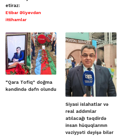
etiraz:
Etibar Əliyevdən
ittihamlar
“Qara Tofiq” doğma
kəndində dəfn olundu
Siyasi islahatlar və
real addımlar
atılacağı təqdirdə
insan hüquqlarının
vəziyyəti dəyişə bilər