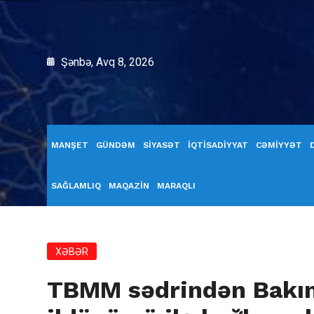
Şənbə, Avq 8, 2026
MANŞET
GÜNDƏM
SİYASƏT
İQTİSADİYYAT
CƏMİYYƏT
SAĞLAMLIQ
MAQAZİN
MARAQLI
XƏBƏR
TBMM sədrindən Bakın