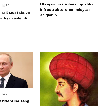
Ukraynanın itirilmiş logistika
 14:50
infrastrukturunun miqyası
Fazil Mustafa və
açıqlanıb
rlıya səsləndi
 14:26
ezidentinə zəng