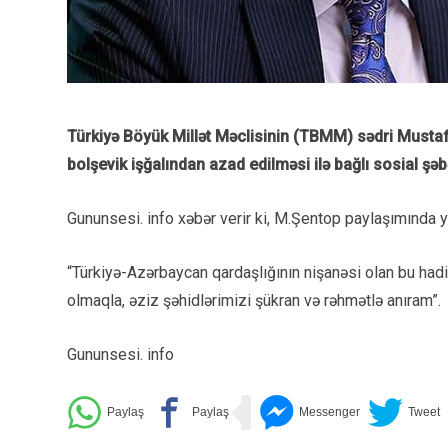
Türkiyə Böyük Millət Məclisinin (TBMM) sədri Mustaf
bolşevik işğalından azad edilməsi ilə bağlı sosial ş
Gununsesi. info xəbər verir ki, M.Şentop paylaşımında y
“Türkiyə-Azərbaycan qardaşlığının nişanəsi olan bu ha
olmaqla, əziz şəhidlərimizi şükran və rəhmətlə anıram”.
Gununsesi. info