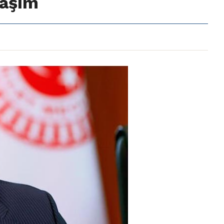
laşım