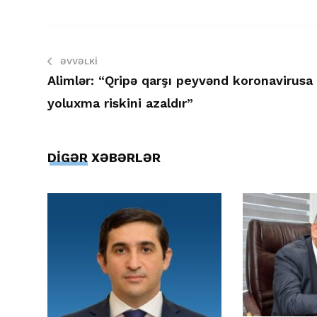
ƏVVƏLKI
Alimlər: “Qripə qarşı peyvənd koronavirusa
yoluxma riskini azaldır”
DİGƏR XƏBƏRLƏR