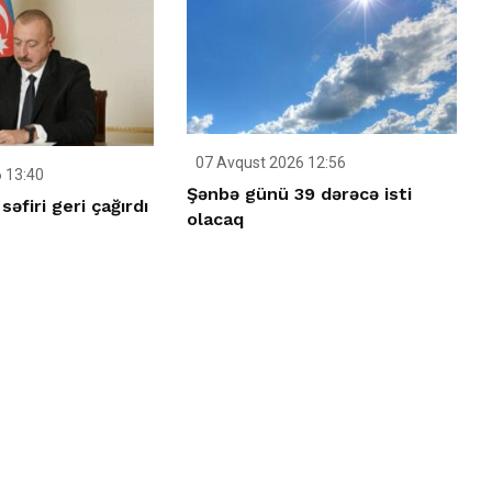
07 Avqust 2026 12:56
 13:40
Şənbə günü 39 dərəcə isti
əfiri geri çağırdı
olacaq