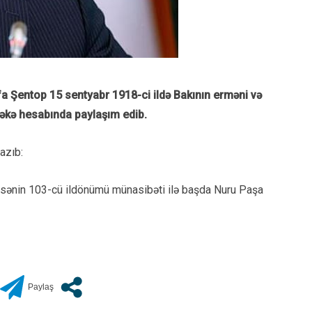
a Şentop 15 sentyabr 1918-ci ildə Bakının erməni və
əbəkə hesabında paylaşım edib.
azıb:
disənin 103-cü ildönümü münasibəti ilə başda Nuru Paşa