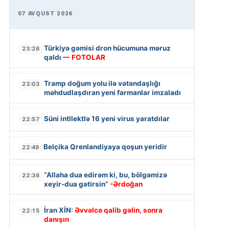
07 AVQUST 2026
Türkiyə gəmisi dron hücumuna məruz
23:26
qaldı
— FOTOLAR
Tramp doğum yolu ilə vətəndaşlığı
23:03
məhdudlaşdıran yeni fərmanlar imzaladı
Süni intllektlə 16 yeni virus yaratdılar
22:57
Belçika Qrenlandiyaya qoşun yeridir
22:49
“Allaha dua edirəm ki, bu, bölgəmizə
22:36
xeyir-dua gətirsin”
-Ərdoğan
İran XİN:
Əvvəlcə qalib gəlin, sonra
22:15
danışın