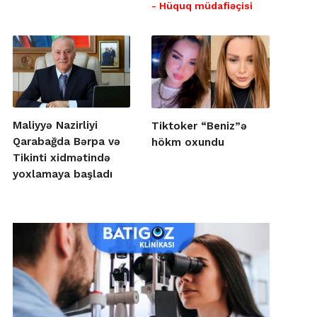
- Hüquq müdafiəçisi
Maliyyə Nazirliyi
Tiktoker “Beniz”ə
Qarabağda Bərpa və
hökm oxundu
Tikinti xidmətində
yoxlamaya başladı