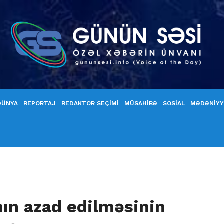
DÜNYA
REPORTAJ
REDAKTOR SEÇİMİ
MÜSAHİBƏ
SOSİAL
MƏDƏNİY
ın azad edilməsinin