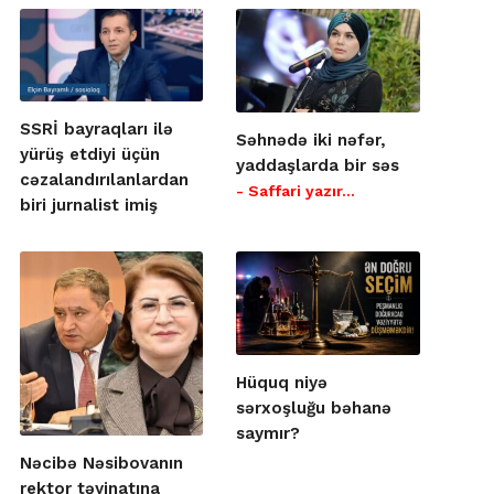
SSRİ bayraqları ilə
Səhnədə iki nəfər,
yürüş etdiyi üçün
yaddaşlarda bir səs
cəzalandırılanlardan
- Saffari yazır…
biri jurnalist imiş
Hüquq niyə
sərxoşluğu bəhanə
saymır?
Nəcibə Nəsibovanın
rektor təyinatına