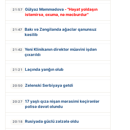
Gülyaz Məmmədova
- "Həyat yoldaşın
21:57
istəmirsə, oxuma, nə məcburdur"
Bakı və Zəngilanda ağaclar qanunsuz
21:47
kəsilib
Yeni Klinikanın direktor müavini işdən
21:42
çıxarıldı
Laçında yanğın olub
21:21
Zelenski Serbiyaya getdi
20:50
17 yaşlı qıza nişan mərasimi keçirənlər
20:27
polisə dəvət olundu
Rusiyada güclü zəlzələ oldu
20:18