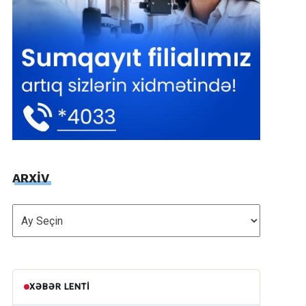
ARXİV
ARXİV
XƏBƏR LENTI