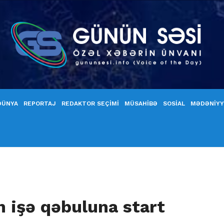
DÜNYA
REPORTAJ
REDAKTOR SEÇİMİ
MÜSAHİBƏ
SOSİAL
MƏDƏNİY
n işə qəbuluna start