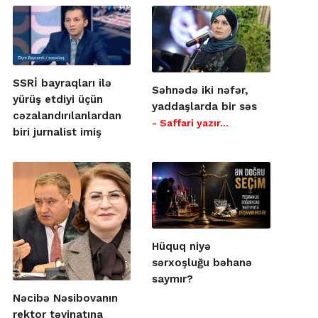
SSRİ bayraqları ilə
Səhnədə iki nəfər,
yürüş etdiyi üçün
yaddaşlarda bir səs
cəzalandırılanlardan
- Saffari yazır…
biri jurnalist imiş
Hüquq niyə
sərxoşluğu bəhanə
saymır?
Nəcibə Nəsibovanın
rektor təyinatına