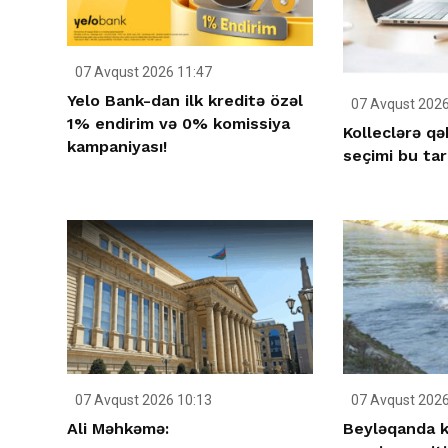
07 Avqust 2026 11:47
Yelo Bank-dan ilk kreditə özəl
07 Avqust 2026
1% endirim və 0% komissiya
Kolleclərə qə
kampaniyası!
seçimi bu tar
07 Avqust 2026 10:13
07 Avqust 2026
Ali Məhkəmə:
Beyləqanda k