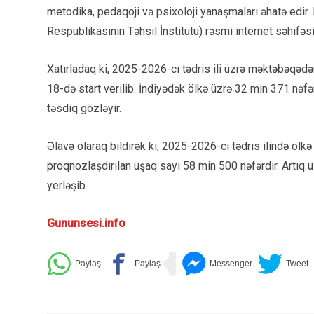
metodika, pedaqoji və psixoloji yanaşmaları əhatə edir
Respublikasının Təhsil İnstitutu) rəsmi internet səhifəsin
Xatırladaq ki, 2025-2026-cı tədris ili üzrə məktəbəqədə
18-də start verilib. İndiyədək ölkə üzrə 32 min 371 nəf
təsdiq gözləyir.
Əlavə olaraq bildirək ki, 2025-2026-cı tədris ilində ö
proqnozlaşdırılan uşaq sayı 58 min 500 nəfərdir. Artıq 
yerləşib.
Gununsesi.info