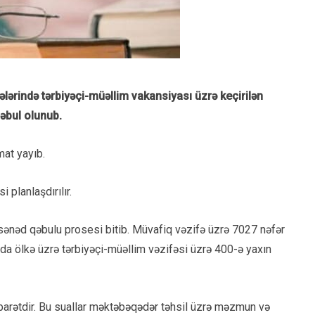
lərində tərbiyəçi-müəllim vakansiyası üzrə keçirilən
qəbul olunub.
at yayıb.
 planlaşdırılır.
n sənəd qəbulu prosesi bitib. Müvafiq vəzifə üzrə 7027 nəfər
rda ölkə üzrə tərbiyəçi-müəllim vəzifəsi üzrə 400-ə yaxın
arətdir. Bu suallar məktəbəqədər təhsil üzrə məzmun və