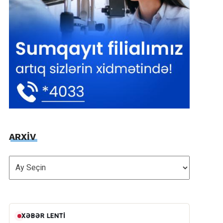
ARXİV
ARXİV
XƏBƏR LENTI