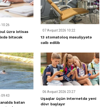
 10:26
07 Avqust 2026 10:22
bul üzrə ixtisas
13 stomatoloq məsuliyyətə
ixdə bitəcək
cəlb edilib
06 Avqust 2026 23:27
 09:43
Uşaqlar üçün internetdə yeni
analda batan
dövr başlayır