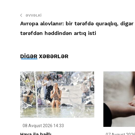
ƏVVƏLKI
Avropa alovlanır: bir tərəfdə quraqlıq, digər
tərəfdən həddindən artıq isti
DİGƏR XƏBƏRLƏR
08 Avqust 2026 14:33
Hava ilə bağlı
07 Avqust 2026