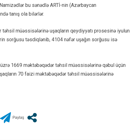
. Namizədlər bu sənədlə ARTİ-nin (Azərbaycan
də tanış ola bilərlər.
r təhsil müəssisələrinə uşaqların qeydiyyatı prosesinə iyulun
ərin sorğusu təsdiqlənib, 4104 nəfər uşağın sorğusu isə
lkə üzrə 1669 məktəbəqədər təhsil müəssisələrinə qəbul üçün
uşaqların 70 faizi məktəbəqədər təhsil müəssisələrinə