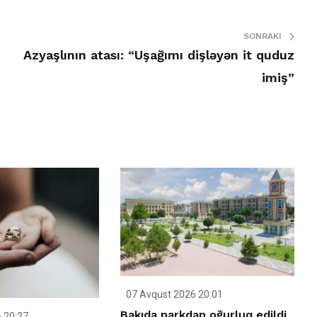
SONRAKI
Azyaşlının atası: “Uşağımı dişləyən it quduz
imiş”
07 Avqust 2026 20:01
Bakıda parkdan oğurluq edildi
 20:27