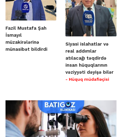
Fazil Mustafa Şah
İsmayıl
müzakirələrinə
Siyasi islahatlar və
münasibət bildirdi
real addımlar
atılacağı təqdirdə
insan hüquqlarının
vəziyyəti dəyişə bilər
- Hüquq müdafiəçisi