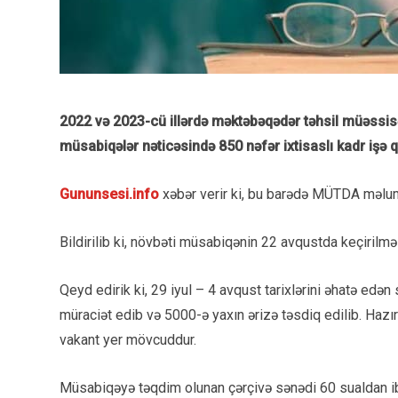
2022 və 2023-cü illərdə məktəbəqədər təhsil müəssisə
müsabiqələr nəticəsində 850 nəfər ixtisaslı kadr işə 
Gununsesi.info
xəbər verir ki, bu barədə MÜTDA məlum
Bildirilib ki, növbəti müsabiqənin 22 avqustda keçirilməsi
Qeyd edirik ki, 29 iyul – 4 avqust tarixlərini əhatə edə
müraciət edib və 5000-ə yaxın ərizə təsdiq edilib. Hazı
vakant yer mövcuddur.
Müsabiqəyə təqdim olunan çərçivə sənədi 60 sualdan ib