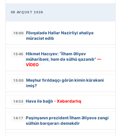
08 AVQUST 2026
Fövqəladə Hallar Nazirliyi əhaliyə
16:00
müraciət edib
Hikmət Hacıyev: “İlham Əliyev
15:45
müharibəni, həm də sülhü qazanıb”
—
VİDEO
Məşhur fırıldaqçı görün kimin kürəkəni
15:00
imiş?
Hava ilə bağlı
- Xəbərdarlıq
14:33
Paşinyanın prezident İlham Əliyevə zəngi
14:17
sülhün bərqərarı deməkdir