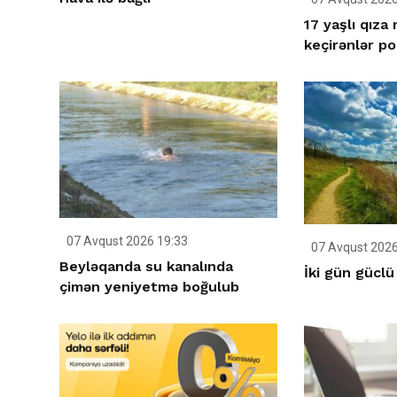
17 yaşlı qıza
keçirənlər po
07 Avqust 2026 19:33
07 Avqust 2026
Beyləqanda su kanalında
İki gün güclü
çimən yeniyetmə boğulub