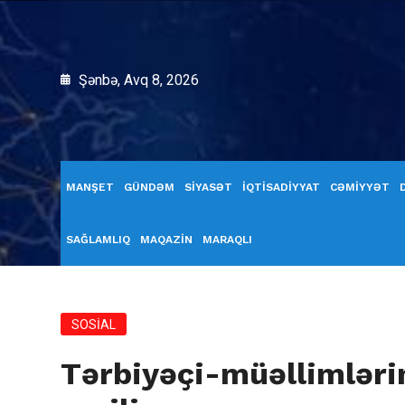
Şənbə, Avq 8, 2026
MANŞET
GÜNDƏM
SİYASƏT
İQTİSADİYYAT
CƏMİYYƏT
SAĞLAMLIQ
MAQAZİN
MARAQLI
SOSİAL
Tərbiyəçi-müəllimləri