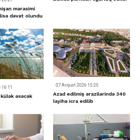
 nişan mərasimi
lisə dəvət olundu
07 Avqust 2026 15:25
 16:11
Azad edilmiş ərazilərində 340
 külək əsəcək
layihə icra edilib