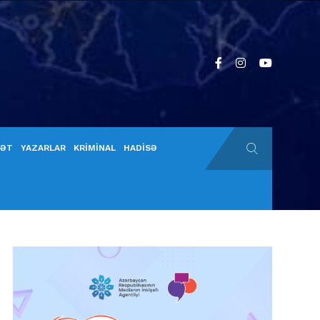
YƏT
YAZARLAR
KRİMİNAL
HADİSƏ