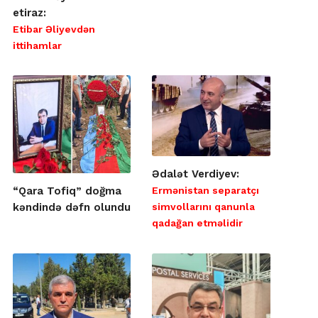
etiraz:
Etibar Əliyevdən
ittihamlar
Ədalət Verdiyev:
Ermənistan separatçı
“Qara Tofiq” doğma
simvollarını qanunla
kəndində dəfn olundu
qadağan etməlidir