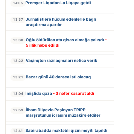
Premyer Liqadan La Liqaya getdi
14:05
Jurnalistlərə hücum edənlərlə bağlı
13:37
araşdırma aparılır
Oğlu öldürülən ata qisas almağa çalışdı
-
13:30
5 illik həbs edildi
Vaşinqton razılaşmaları nəticə verib
13:22
Bazar günü 40 dərəcə isti olacaq
13:21
İmişlidə qəza
- 3 nəfər xəsarət aldı
13:04
İlham Əliyevlə Paşinyan TRIPP
12:59
marşrutunun icrasını müzakirə etdilər
Sabirabadda məktəbli qızın meyiti tapıldı
12:41