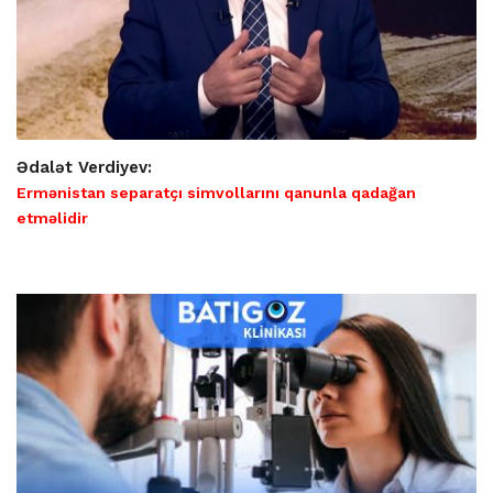
Ədalət Verdiyev:
Ermənistan separatçı simvollarını qanunla qadağan
etməlidir