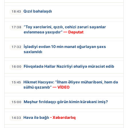
Qızıl bahalaşdı
18:43
“Toy xərclərini, qızılı, cehizi zəruri sayanlar
17:38
evlənməsə yaxşıdır”
— Deputat
İşlədiyi evdən 10 min manat oğurlayan şəxs
17:32
saxlanıldı
Fövqəladə Hallar Nazirliyi əhaliyə müraciət edib
16:00
Hikmət Hacıyev: “İlham Əliyev müharibəni, həm də
15:45
sülhü qazanıb”
— VİDEO
Məşhur fırıldaqçı görün kimin kürəkəni imiş?
15:00
Hava ilə bağlı
- Xəbərdarlıq
14:33