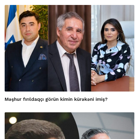
Məşhur fırıldaqçı görün kimin kürəkəni imiş?