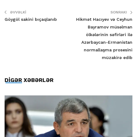
ƏVVƏLKI
SONRAKI
Göygöl sakini bıçaqlanıb
Hikmət Hacıyev və Ceyhun
Bayramov müsəlman
ölkələrinin səfirləri ilə
Azərbaycan-Ermənistan
normallaşma prosesini
müzakirə edib
DİGƏR XƏBƏRLƏR