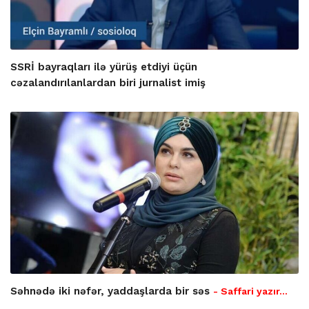
SSRİ bayraqları ilə yürüş etdiyi üçün
cəzalandırılanlardan biri jurnalist imiş
Səhnədə iki nəfər, yaddaşlarda bir səs
- Saffari yazır…