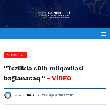
MÜSAHİBƏ
“Tezliklə sülh müqaviləsi
bağlanacaq “
- VİDEO
Müəllif:
Günel
22 Oktyabr 2024 21:01