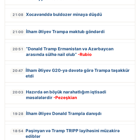
Xocavənddə buldozer minaya düşdü
21:08
İlham Əliyev Trampa məktub göndərdi
21:00
“Donald Tramp Ermənistan və Azərbaycan
20:51
arasında sülhə nail olub”
-Rubio
İlham Əliyev G20-yə dəvətə görə Trampa təşəkkür
20:47
etdi
Hazırda ən böyük narahatlığım iqtisadi
20:03
məsələlərdir
-Pezeşkian
İlham Əliyev Donald Trampla danışdı
19:28
Paşinyan və Tramp TRIPP layihəsini müzakirə
18:54
ediblər