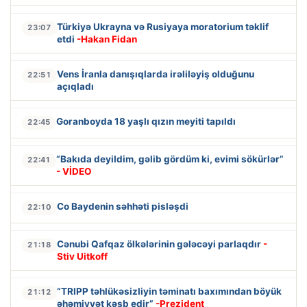
Türkiyə Ukrayna və Rusiyaya moratorium təklif
23:07
etdi
-Hakan Fidan
Vens İranla danışıqlarda irəliləyiş olduğunu
22:51
açıqladı
Goranboyda 18 yaşlı qızın meyiti tapıldı
22:45
“Bakıda deyildim, gəlib gördüm ki, evimi sökürlər”
22:41
- VİDEO
Co Baydenin səhhəti pisləşdi
22:10
Cənubi Qafqaz ölkələrinin gələcəyi parlaqdır
-
21:18
Stiv Uitkoff
“TRIPP təhlükəsizliyin təminatı baxımından böyük
21:12
əhəmiyyət kəsb edir”
-Prezident