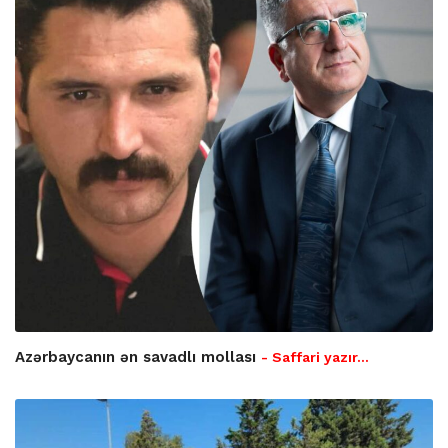
Azərbaycanın ən savadlı mollası
- Saffari yazır…