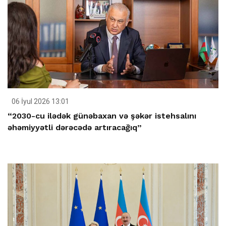
06 İyul 2026 13:01
“2030-cu ilədək günəbaxan və şəkər istehsalını
əhəmiyyətli dərəcədə artıracağıq”