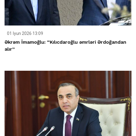
01 İyun 2026 13:09
Əkrəm İmamoğlu: “Kılıcdaroğlu əmrləri Ərdoğandan
alır”