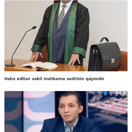
Həbs edilən vəkil məhkəmə sədrinin qayınıdır