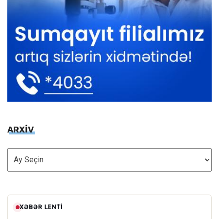
ARXİV
ARXİV
XƏBƏR LENTI