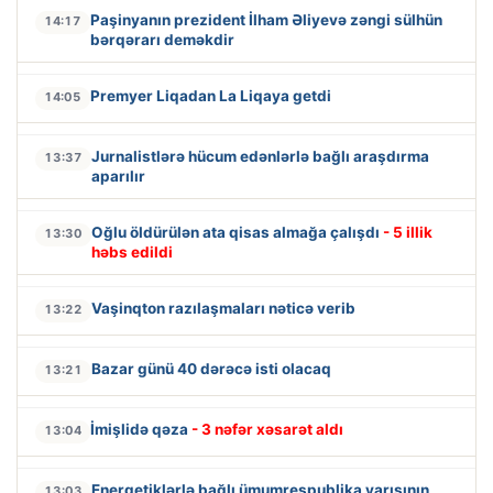
Paşinyanın prezident İlham Əliyevə zəngi sülhün
14:17
bərqərarı deməkdir
Premyer Liqadan La Liqaya getdi
14:05
Jurnalistlərə hücum edənlərlə bağlı araşdırma
13:37
aparılır
Oğlu öldürülən ata qisas almağa çalışdı
- 5 illik
13:30
həbs edildi
Vaşinqton razılaşmaları nəticə verib
13:22
Bazar günü 40 dərəcə isti olacaq
13:21
İmişlidə qəza
- 3 nəfər xəsarət aldı
13:04
Energetiklərlə bağlı ümumrespublika yarışının
13:03