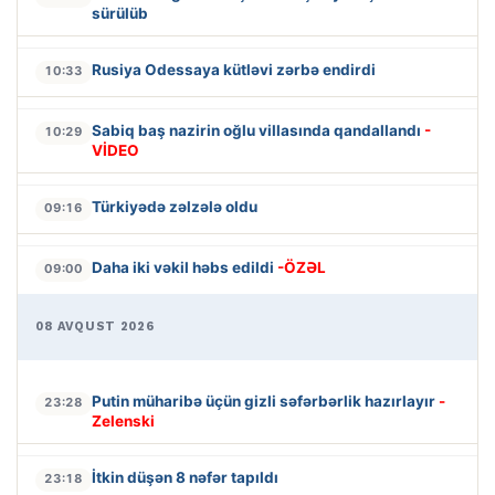
sürülüb
Rusiya Odessaya kütləvi zərbə endirdi
10:33
Sabiq baş nazirin oğlu villasında qandallandı
-
10:29
VİDEO
Türkiyədə zəlzələ oldu
09:16
Daha iki vəkil həbs edildi
-ÖZƏL
09:00
08 AVQUST 2026
Putin müharibə üçün gizli səfərbərlik hazırlayır
-
23:28
Zelenski
İtkin düşən 8 nəfər tapıldı
23:18