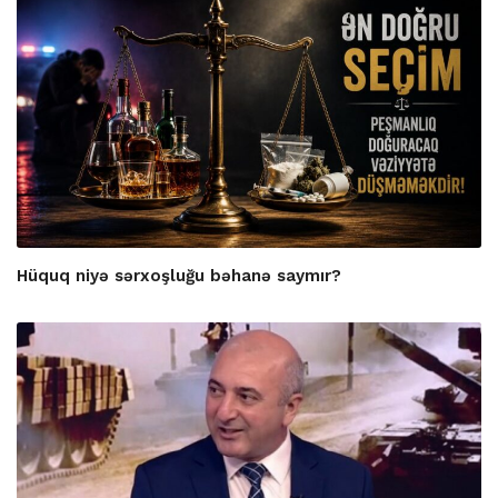
Hüquq niyə sərxoşluğu bəhanə saymır?