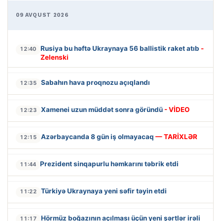
09 AVQUST 2026
Rusiya bu həftə Ukraynaya 56 ballistik raket atıb
-
12:40
Zelenski
Sabahın hava proqnozu açıqlandı
12:35
Xamenei uzun müddət sonra göründü
- VİDEO
12:23
Azərbaycanda 8 gün iş olmayacaq
— TARİXLƏR
12:15
Prezident sinqapurlu həmkarını təbrik etdi
11:44
Türkiyə Ukraynaya yeni səfir təyin etdi
11:22
Hörmüz boğazının açılması üçün yeni şərtlər irəli
11:17