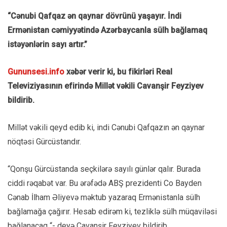
“Cənubi Qafqaz ən qaynar dövrünü yaşayır. İndi
Ermənistan cəmiyyətində Azərbaycanla sülh bağlamaq
istəyənlərin sayı artır.”
Gununsesi.info
xəbər verir ki, bu fikirləri Real
Televiziyasının efirində Millət vəkili Cavanşir Feyziyev
bildirib.
Millət vəkili qeyd edib ki, indi Cənubi Qafqazın ən qaynar
nöqtəsi Gürcüstandır.
“Qonşu Gürcüstanda seçkilərə sayılı günlər qalır. Burada
ciddi rəqabət var. Bu ərəfədə ABŞ prezidenti Co Bayden
Cənab İlham Əliyevə məktub yazaraq Ermənistanla sülh
bağlamağa çağırır. Hesab edirəm ki, tezliklə sülh müqaviləsi
bağlanacaq “- deyə Cavanşir Feyziyev bildirib.