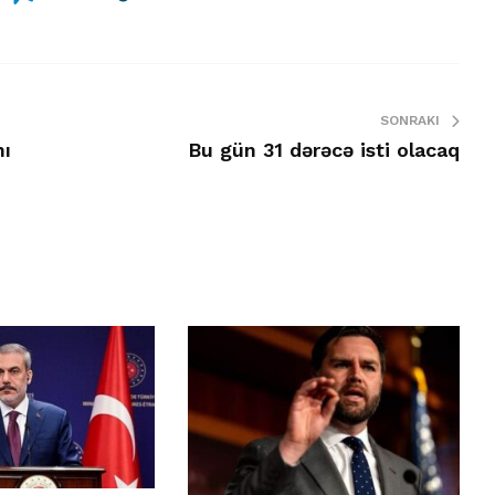
SONRAKI
nı
Bu gün 31 dərəcə isti olacaq