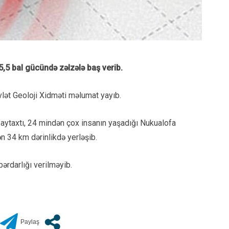
5,5 bal gücündə zəlzələ baş verib.
vlət Geoloji Xidməti məlumat yayıb.
 paytaxtı, 24 mindən çox insanın yaşadığı Nukualofa
n 34 km dərinlikdə yerləşib.
ərdarlığı verilməyib.