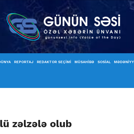
DÜNYA
REPORTAJ
REDAKTOR SEÇİMİ
MÜSAHİBƏ
SOSİAL
MƏDƏNİY
lü zəlzələ olub