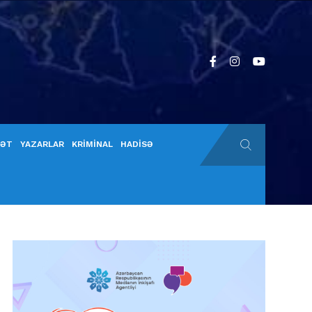
YƏT
YAZARLAR
KRİMİNAL
HADİSƏ