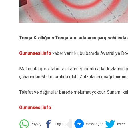
Tonqa Krallığının Tonqatapu adasının şərq sahilində 
Gununsesi.info
xəbər verir ki, bu barədə Avstraliya Dö
Məlumata görə, təbii fəlakətin episentri ada dövlətinin
şəhərindən 60 km aralıda olub. Zəlzələnin ocağı təxminə
Tələfat və dağıntılar barədə məlumat yoxdur. Sunami xəb
Gununsesi.info