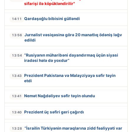
sifarişi ilə köpükləndirilir"
Qardaşoğlu bibisini gülləndi
14:11
Jurnalist vəsiqəsinə görə 20 manatlıq ödəniş ləğv
13:56
edildi
“Rusiyanın müharibəni dayandırmaq üçün siyasi
13:54
iradəsi hələ də yoxdur”
Prezident Pakistana və Malayziyaya səfir təyin
13:43
etdi
Nemət Nağdəliyev səfir təyin olundu
13:41
Prezident üç səfiri geri çağırdı
13:40
“İsrailin Türkiyənin maraqlarına zidd fəaliyyəti var
13:28