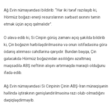
Ağ Evin nümayəndəsi bildirib: “Hər iki tərəf razılaşıb ki,
Hörmüz boğazı enerji resurslarının sərbəst axınını təmin
etmək üçün açıq qalmalıdır”.
O əlavə edib ki, Si Cinpin görüş zamanı açıq şəkildə bildirib
ki, Çin boğazın hərbiləşdirilməsinə və onun istifadəsinə görə
ödəniş alınması cəhdlərinə qarşıdır. Bundan başqa, Çin
gələcəkdə Hörmüz boğazından asılılığını azaltmaq
məqsədilə ABŞ neftinin alışını artırmaqda maraqlı olduğunu
ifadə edib.
Ağ Evin nümayəndəsi Si Cinpinin Çinin ABŞ-İran münaqişənin
həllində iştirakının genişləndirilməsinə razı olub-olmadığını
dəqiqləşdirməyib.