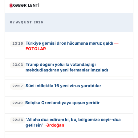
XƏBƏR LENTI
07 AVQUST 2026
Türkiyə gəmisi dron hücumuna məruz qaldı
—
23:26
FOTOLAR
Tramp doğum yolu ilə vətəndaşlığı
23:03
məhdudlaşdıran yeni fərmanlar imzaladı
Süni intllektlə 16 yeni virus yaratdılar
22:57
Belçika Qrenlandiyaya qoşun yeridir
22:49
“Allaha dua edirəm ki, bu, bölgəmizə xeyir-dua
22:36
gətirsin”
-Ərdoğan