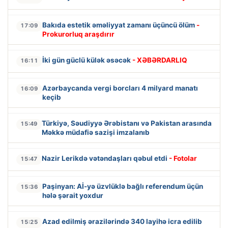
Bakıda estetik əməliyyat zamanı üçüncü ölüm
-
17:09
Prokurorluq araşdırır
İki gün güclü külək əsəcək
- XƏBƏRDARLIQ
16:11
Azərbaycanda vergi borcları 4 milyard manatı
16:09
keçib
Türkiyə, Səudiyyə Ərəbistanı və Pakistan arasında
15:49
Məkkə müdafiə sazişi imzalanıb
Nazir Lerikdə vətəndaşları qəbul etdi
- Fotolar
15:47
Paşinyan: Aİ-yə üzvlüklə bağlı referendum üçün
15:36
hələ şərait yoxdur
Azad edilmiş ərazilərində 340 layihə icra edilib
15:25