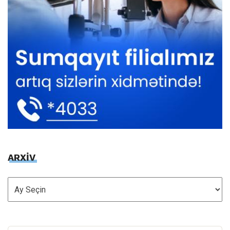
ARXİV
ARXİV