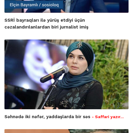
SSRİ bayraqları ilə yürüş etdiyi üçün
cəzalandırılanlardan biri jurnalist imiş
Səhnədə iki nəfər, yaddaşlarda bir səs
- Saffari yazır…