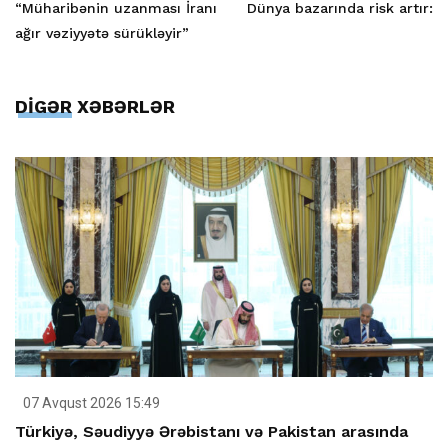
“Müharibənin uzanması İranı
Dünya bazarında risk artır:
ağır vəziyyətə sürükləyir”
DİGƏR XƏBƏRLƏR
07 Avqust 2026 15:49
Türkiyə, Səudiyyə Ərəbistanı və Pakistan arasında