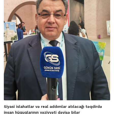
Siyasi islahatlar və real addımlar atılacağı təqdirdə
insan hüquqlarının vəziyyəti dəyişə bilər