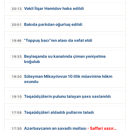
Vəkil İlqar Həmidov həbs edildi
20:13
Bakıda parkdan oğurluq edildi
20:01
“Toppuş bacı”nın atası da vəfat etdi
19:46
Beyləqanda su kanalında çimən yeniyetmə
19:33
boğulub
Süleyman Mikayılovun 10 illik müavininə hökm
19:20
oxundu
Təqaüdçülərin pulunu talayan şəxs saxlanıldı
19:10
Təqaüdçüləri aldadıb pullarını taladı
17:58
Azərbaycanın ən savadlı mollası
- Saffari yazır…
17:30