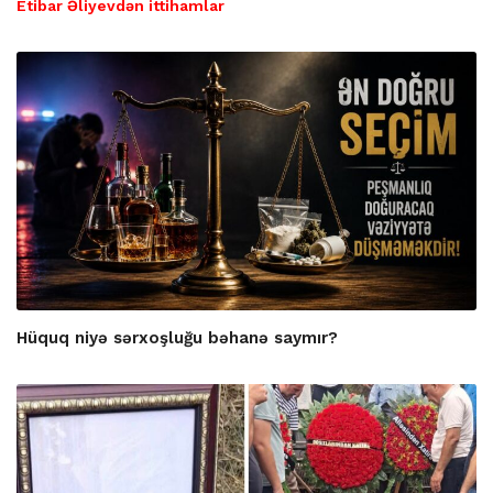
Etibar Əliyevdən ittihamlar
Hüquq niyə sərxoşluğu bəhanə saymır?