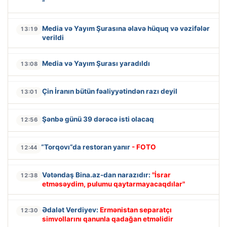
“
Media və Yayım Şurasına əlavə hüquq və vəzifələr
13:19
verildi
Media və Yayım Şurası yaradıldı
13:08
Çin İranın bütün fəaliyyətindən razı deyil
13:01
Şənbə günü 39 dərəcə isti olacaq
12:56
“Torqovı”da restoran yanır
- FOTO
12:44
Vətəndaş Bina.az-dan narazıdır:
"İsrar
12:38
etməsəydim, pulumu qaytarmayacaqdılar"
Ədalət Verdiyev:
Ermənistan separatçı
12:30
simvollarını qanunla qadağan etməlidir