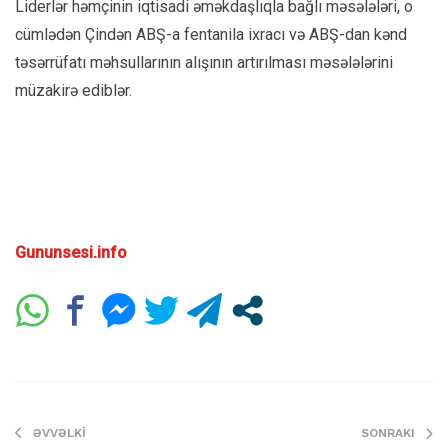
Liderlər həmçinin iqtisadi əməkdaşlıqla bağlı məsələləri, o
cümlədən Çindən ABŞ-a fentanila ixracı və ABŞ-dan kənd
təsərrüfatı məhsullarının alışının artırılması məsələlərini
müzakirə ediblər.
Gununsesi.info
ƏVVƏLKI
SONRAKI