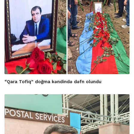
“Qara Tofiq” doğma kəndində dəfn olundu