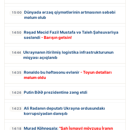
Dünyada ərzaq qiymətlərinin artmasının səbəbi
15:00
məlum olub
Rəşad Məcid Fazil Mustafa və Taleh Şahsuvarlıya
14:50
səsləndi
- Barışın getsin!
Ukraynanın itirilmiş logistika infrastrukturunun
14:44
miqyası açıqlanıb
Ronaldo bu həftəsonu evlənir
- Toyun detalları
14:35
məlum oldu
Putin BƏƏ prezidentinə zəng etdi
14:26
Ali Radanın deputatı Ukrayna ordusundakı
14:23
korrupsiyadan danışıb
Murad Köhnəqala:
"Şah İsmayıl mövzusu İranın
14:18