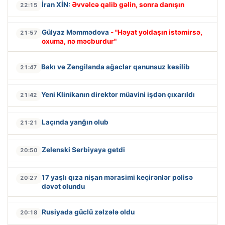
İran XİN:
Əvvəlcə qalib gəlin, sonra danışın
22:15
Gülyaz Məmmədova
- "Həyat yoldaşın istəmirsə,
21:57
oxuma, nə məcburdur"
Bakı və Zəngilanda ağaclar qanunsuz kəsilib
21:47
Yeni Klinikanın direktor müavini işdən çıxarıldı
21:42
Laçında yanğın olub
21:21
Zelenski Serbiyaya getdi
20:50
17 yaşlı qıza nişan mərasimi keçirənlər polisə
20:27
dəvət olundu
Rusiyada güclü zəlzələ oldu
20:18