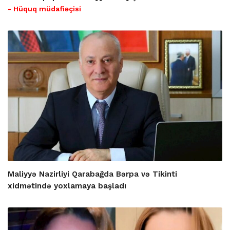
- Hüquq müdafiəçisi
Maliyyə Nazirliyi Qarabağda Bərpa və Tikinti
xidmətində yoxlamaya başladı