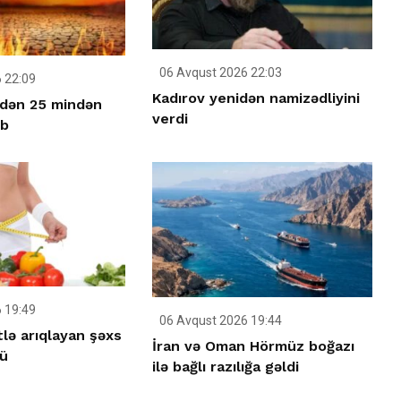
06 Avqust 2026 22:03
 22:09
Kadırov yenidən namizədliyini
idən 25 mindən
verdi
üb
 19:49
06 Avqust 2026 19:44
tlə arıqlayan şəxs
İran və Oman Hörmüz boğazı
ü
ilə bağlı razılığa gəldi