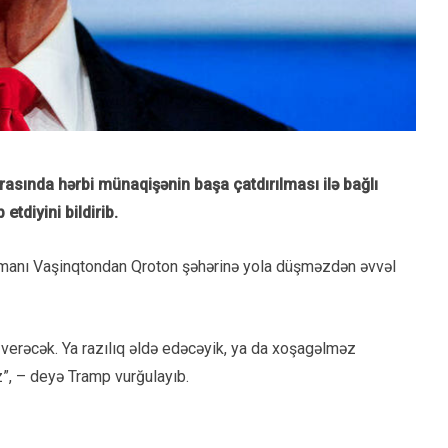
sında hərbi münaqişənin başa çatdırılması ilə bağlı
etdiyini bildirib.
lamanı Vaşinqtondan Qroton şəhərinə yola düşməzdən əvvəl
 verəcək. Ya razılıq əldə edəcəyik, ya da xoşagəlməz
”, – deyə Tramp vurğulayıb.