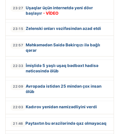
Uşaqlar üçün internetdə yeni dövr
23:27
başlayır
- VİDEO
Zelenski onları vəzifəsindən azad etdi
23:15
Məhkəmədən Səidə Bəkirqızı ilə bağlı
22:57
qərar
İmişlidə 5 yaşlı uşaq bədbəxt hadisə
22:33
nəticəsində ölüb
Avropada istidən 25 mindən çox insan
22:09
ölüb
Kadırov yenidən namizədliyini verdi
22:03
Paytaxtın bu ərazilərində qaz olmayacaq
21:46