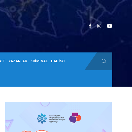
YƏT
YAZARLAR
KRİMİNAL
HADİSƏ