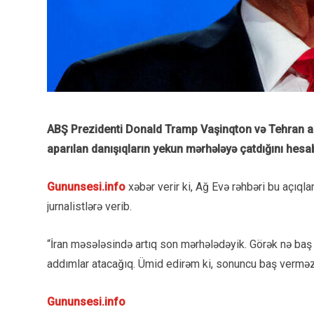
ABŞ Prezidenti Donald Tramp Vaşinqton və Tehran ara
aparılan danışıqların yekun mərhələyə çatdığını hesab 
Gununsesi.info
xəbər verir ki, Ağ Evə rəhbəri bu açıq
jurnalistlərə verib.
“İran məsələsində artıq son mərhələdəyik. Görək nə baş
addımlar atacağıq. Ümid edirəm ki, sonuncu baş verməz
Gununsesi.info