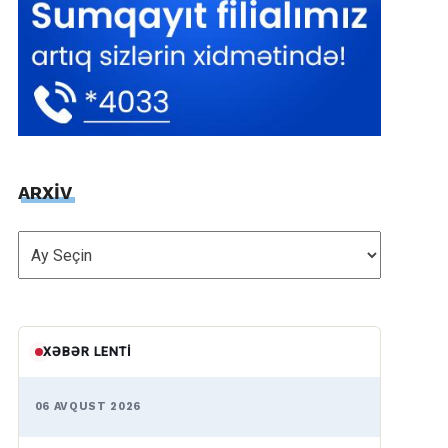
ARXİV
ARXİV
XƏBƏR LENTI
06 AVQUST 2026