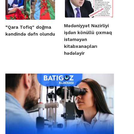
Mədəniyyət Nazirliyi
“Qara Tofiq” doğma
işdən könüllü çıxmaq
kəndində dəfn olundu
istəməyən
kitabxanaçıları
hədələyir