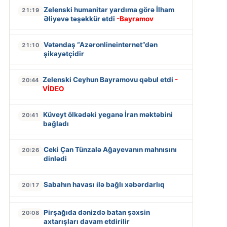
Zelenski humanitar yardıma görə İlham
21:19
Əliyevə təşəkkür etdi
-Bayramov
Vətəndaş “Azəronlineinternet”dən
21:10
şikayətçidir
Zelenski Ceyhun Bayramovu qəbul etdi
-
20:44
VİDEO
Küveyt ölkədəki yeganə İran məktəbini
20:41
bağladı
Ceki Çan Tünzalə Ağayevanın mahnısını
20:26
dinlədi
Sabahın havası ilə bağlı xəbərdarlıq
20:17
Pirşağıda dənizdə batan şəxsin
20:08
axtarışları davam etdirilir