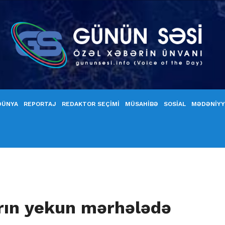
DÜNYA
REPORTAJ
REDAKTOR SEÇİMİ
MÜSAHİBƏ
SOSİAL
MƏDƏNİY
arın yekun mərhələdə