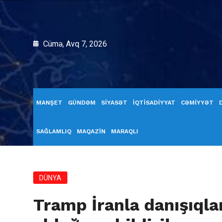
Cümə, Avq 7, 2026
MANŞET
GÜNDƏM
SİYASƏT
İQTİSADİYYAT
CƏMİYYƏT
SAĞLAMLIQ
MAQAZİN
MARAQLI
DÜNYA
Tramp İranla danışıql