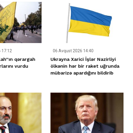
 17:12
06 Avqust 2026 14:40
llah”ın qərargah
Ukrayna Xarici İşlər Nazirliyi
rlarını vurdu
ölkənin hər bir raket uğrunda
mübarizə apardığını bildirib