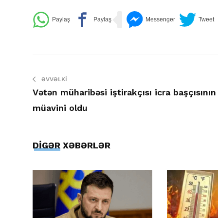
ƏVVƏLKI
Vətən müharibəsi iştirakçısı icra başçısının
müavini oldu
DİGƏR XƏBƏRLƏR