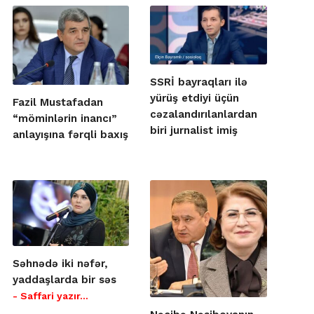
SSRİ bayraqları ilə
yürüş etdiyi üçün
Fazil Mustafadan
cəzalandırılanlardan
“möminlərin inancı”
biri jurnalist imiş
anlayışına fərqli baxış
Səhnədə iki nəfər,
yaddaşlarda bir səs
- Saffari yazır…