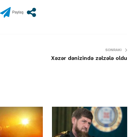
SONRAKI
Xəzər dənizində zəlzələ oldu