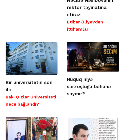
Nəcibə Nəsibovanın
rektor təyinatına
etiraz:
Etibar Əliyevdən
ittihamlar
Hüquq niyə
Bir universitetin son
sərxoşluğu bəhanə
ili:
saymır?
Bakı Qızlar Universiteti
necə bağlandı?