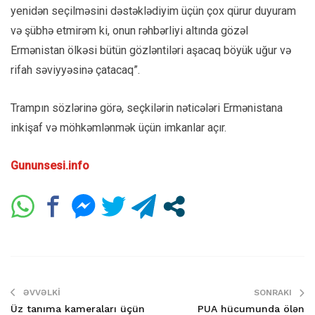
yenidən seçilməsini dəstəklədiyim üçün çox qürur duyuram
və şübhə etmirəm ki, onun rəhbərliyi altında gözəl
Ermənistan ölkəsi bütün gözləntiləri aşacaq böyük uğur və
rifah səviyyəsinə çatacaq”.
Trampın sözlərinə görə, seçkilərin nəticələri Ermənistana
inkişaf və möhkəmlənmək üçün imkanlar açır.
Gununsesi.info
ƏVVƏLKI
SONRAKI
Üz tanıma kameraları üçün
PUA hücumunda ölən