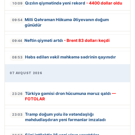
Qızılın qiymətində yeni rekord
- 4400 dollar oldu
10:09
Milli Qəhrəman Hökumə Əliyevanın doğum
09:54
günüdür
Neftin qiyməti artdı
- Brent 83 dolları keçdi
09:44
Həbs edilən vəkil məhkəmə sədrinin qayınıdır
08:53
07 AVQUST 2026
Türkiyə gəmisi dron hücumuna məruz qaldı
—
23:26
FOTOLAR
Tramp doğum yolu ilə vətəndaşlığı
23:03
məhdudlaşdıran yeni fərmanlar imzaladı
Süni intllektlə 16 yeni virus yaratdılar