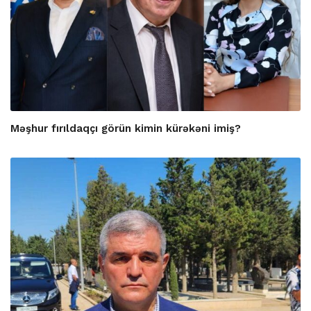
Məşhur fırıldaqçı görün kimin kürəkəni imiş?