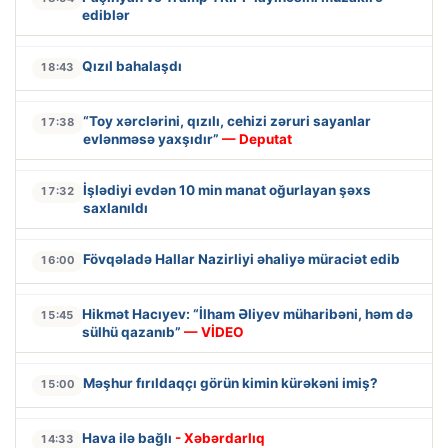
ediblər
Qızıl bahalaşdı
18:43
“Toy xərclərini, qızılı, cehizi zəruri sayanlar
17:38
evlənməsə yaxşıdır”
— Deputat
İşlədiyi evdən 10 min manat oğurlayan şəxs
17:32
saxlanıldı
Fövqəladə Hallar Nazirliyi əhaliyə müraciət edib
16:00
Hikmət Hacıyev: “İlham Əliyev müharibəni, həm də
15:45
sülhü qazanıb”
— VİDEO
Məşhur fırıldaqçı görün kimin kürəkəni imiş?
15:00
Hava ilə bağlı
- Xəbərdarlıq
14:33