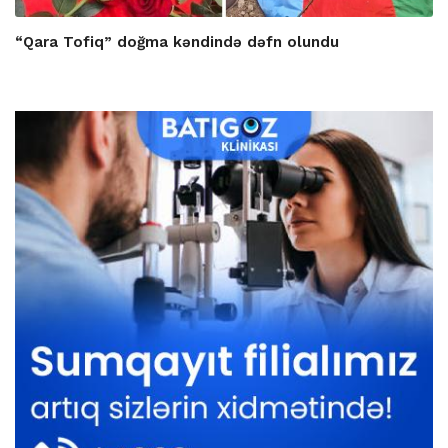
“Qara Tofiq” doğma kəndində dəfn olundu