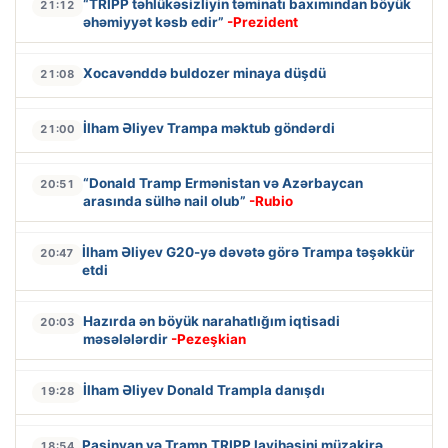
“TRIPP təhlükəsizliyin təminatı baxımından böyük
21:12
əhəmiyyət kəsb edir”
-Prezident
Xocavənddə buldozer minaya düşdü
21:08
İlham Əliyev Trampa məktub göndərdi
21:00
“Donald Tramp Ermənistan və Azərbaycan
20:51
arasında sülhə nail olub”
-Rubio
İlham Əliyev G20-yə dəvətə görə Trampa təşəkkür
20:47
etdi
Hazırda ən böyük narahatlığım iqtisadi
20:03
məsələlərdir
-Pezeşkian
İlham Əliyev Donald Trampla danışdı
19:28
Paşinyan və Tramp TRIPP layihəsini müzakirə
18:54