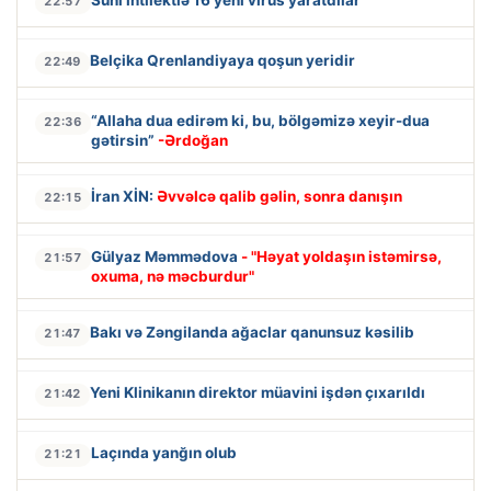
22:57
Belçika Qrenlandiyaya qoşun yeridir
22:49
“Allaha dua edirəm ki, bu, bölgəmizə xeyir-dua
22:36
gətirsin”
-Ərdoğan
İran XİN:
Əvvəlcə qalib gəlin, sonra danışın
22:15
Gülyaz Məmmədova
- "Həyat yoldaşın istəmirsə,
21:57
oxuma, nə məcburdur"
Bakı və Zəngilanda ağaclar qanunsuz kəsilib
21:47
Yeni Klinikanın direktor müavini işdən çıxarıldı
21:42
Laçında yanğın olub
21:21