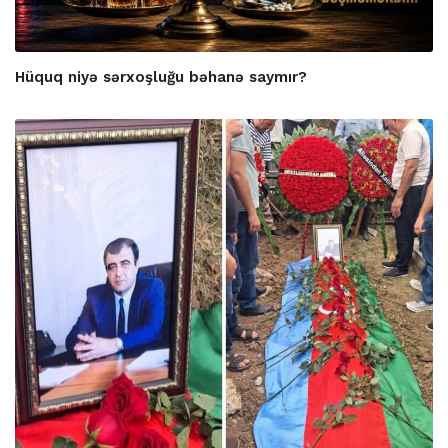
Hüquq niyə sərxoşluğu bəhanə saymır?