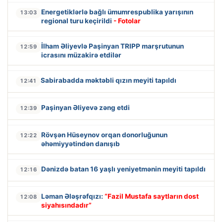
Energetiklərlə bağlı ümumrespublika yarışının
13:03
regional turu keçirildi
- Fotolar
İlham Əliyevlə Paşinyan TRIPP marşrutunun
12:59
icrasını müzakirə etdilər
Sabirabadda məktəbli qızın meyiti tapıldı
12:41
Paşinyan Əliyevə zəng etdi
12:39
Rövşən Hüseynov orqan donorluğunun
12:22
əhəmiyyətindən danışıb
Dənizdə batan 16 yaşlı yeniyetmənin meyiti tapıldı
12:16
Ləman Ələşrəfqızı:
“Fazil Mustafa saytların dost
12:08
siyahısındadır”