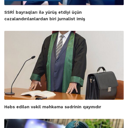
SSRİ bayraqları ilə yürüş etdiyi üçün
cəzalandırılanlardan biri jurnalist imiş
Həbs edilən vəkil məhkəmə sədrinin qayınıdır