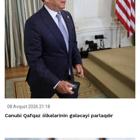
08 Avqust 2026 21:18
Cənubi Qafqaz ölkələrinin gələcəyi parlaqdır