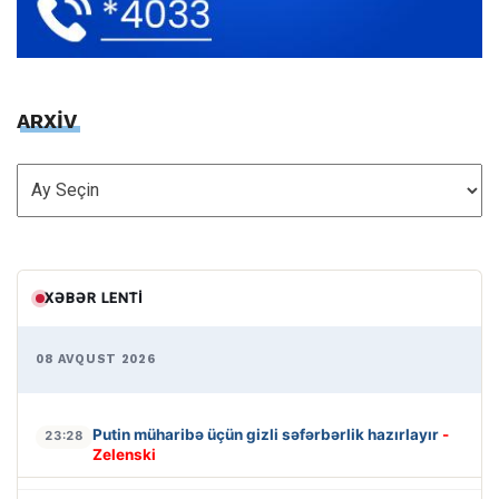
ARXİV
ARXİV
XƏBƏR LENTI
08 AVQUST 2026
Putin müharibə üçün gizli səfərbərlik hazırlayır
-
23:28
Zelenski