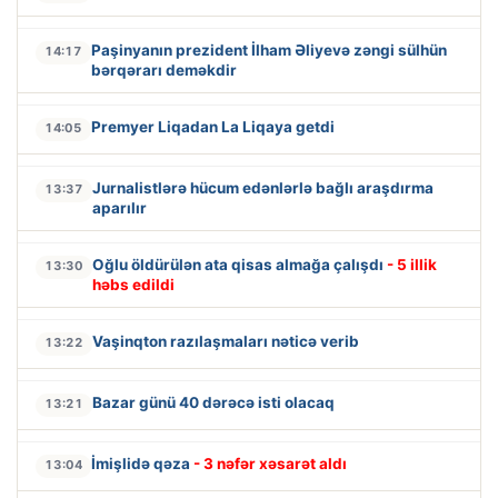
Paşinyanın prezident İlham Əliyevə zəngi sülhün
14:17
bərqərarı deməkdir
Premyer Liqadan La Liqaya getdi
14:05
Jurnalistlərə hücum edənlərlə bağlı araşdırma
13:37
aparılır
Oğlu öldürülən ata qisas almağa çalışdı
- 5 illik
13:30
həbs edildi
Vaşinqton razılaşmaları nəticə verib
13:22
Bazar günü 40 dərəcə isti olacaq
13:21
İmişlidə qəza
- 3 nəfər xəsarət aldı
13:04