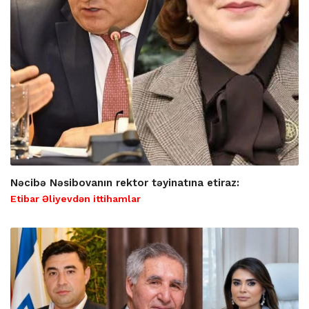
Nəcibə Nəsibovanın rektor təyinatına etiraz:
Etibar Əliyevdən ittihamlar