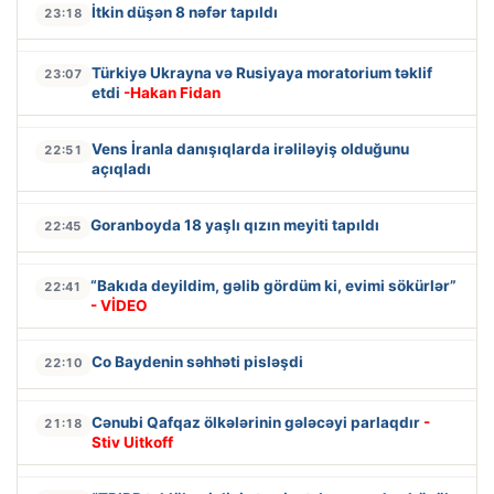
İtkin düşən 8 nəfər tapıldı
23:18
Türkiyə Ukrayna və Rusiyaya moratorium təklif
23:07
etdi
-Hakan Fidan
Vens İranla danışıqlarda irəliləyiş olduğunu
22:51
açıqladı
Goranboyda 18 yaşlı qızın meyiti tapıldı
22:45
“Bakıda deyildim, gəlib gördüm ki, evimi sökürlər”
22:41
- VİDEO
Co Baydenin səhhəti pisləşdi
22:10
Cənubi Qafqaz ölkələrinin gələcəyi parlaqdır
-
21:18
Stiv Uitkoff