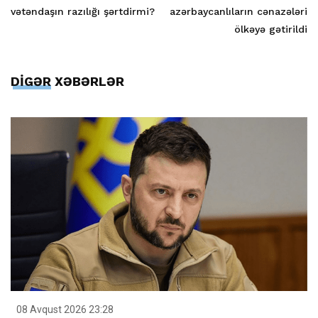
vətəndaşın razılığı şərtdirmi?
azərbaycanlıların cənazələri
ölkəyə gətirildi
DİGƏR XƏBƏRLƏR
08 Avqust 2026 23:28