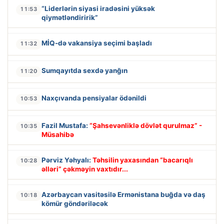
“Liderlərin siyasi iradəsini yüksək
11:53
qiymətləndiririk”
MİQ-də vakansiya seçimi başladı
11:32
Sumqayıtda sexdə yanğın
11:20
Naxçıvanda pensiyalar ödənildi
10:53
Fazil Mustafa:
“Şahsevənliklə dövlət qurulmaz” -
10:35
Müsahibə
Pərviz Yəhyalı:
Təhsilin yaxasından “bacarıqlı
10:28
əlləri” çəkməyin vaxtıdır...
Azərbaycan vasitəsilə Ermənistana buğda və daş
10:18
kömür göndəriləcək