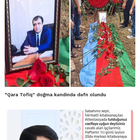
“Qara Tofiq” doğma kəndində dəfn olundu