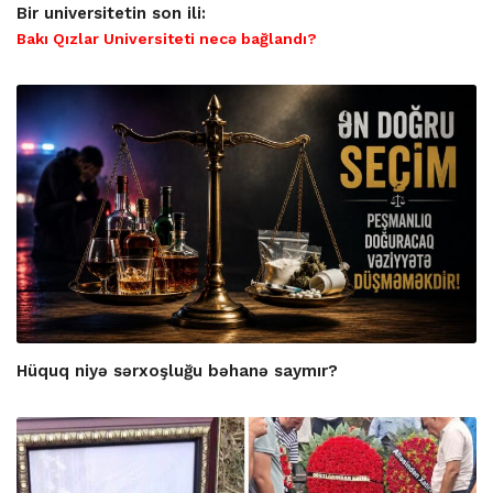
Bir universitetin son ili:
Bakı Qızlar Universiteti necə bağlandı?
Hüquq niyə sərxoşluğu bəhanə saymır?