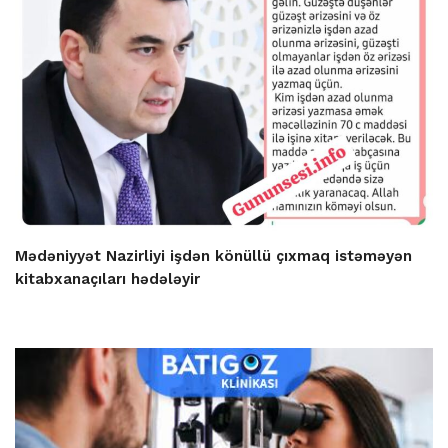
Mədəniyyət Nazirliyi işdən könüllü çıxmaq istəməyən
kitabxanaçıları hədələyir