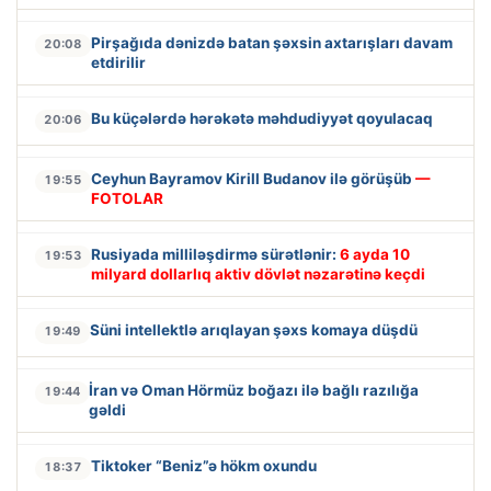
Pirşağıda dənizdə batan şəxsin axtarışları davam
20:08
etdirilir
Bu küçələrdə hərəkətə məhdudiyyət qoyulacaq
20:06
Ceyhun Bayramov Kirill Budanov ilə görüşüb
—
19:55
FOTOLAR
Rusiyada milliləşdirmə sürətlənir:
6 ayda 10
19:53
milyard dollarlıq aktiv dövlət nəzarətinə keçdi
Süni intellektlə arıqlayan şəxs komaya düşdü
19:49
İran və Oman Hörmüz boğazı ilə bağlı razılığa
19:44
gəldi
Tiktoker “Beniz”ə hökm oxundu
18:37