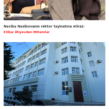
Nəcibə Nəsibovanın rektor təyinatına etiraz:
Etibar Əliyevdən ittihamlar