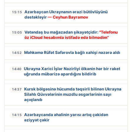
Azərbaycan Ukraynanın ərazi bütövlüyünü
15:15
dəstəkləyir
— Ceyhun Bayramov
Vətəndaş bu mağazadan şikayətçidir:
"Telefonu
15:05
öz iCloud hesabımla istifadə edə bilmədim"
Məhkəmə Rüfət Səfərovla bağlı xahişi nəzərə aldı
14:52
Ukrayna Xarici İşlər Nazirliyi ölkənin hər bir raket
14:40
uğrunda mübarizə apardığını bildirib
Kursk bölgəsinə hücumda təqsirli bilinən Ukrayna
14:37
Silahlı Qüvvələrinin muzdlu əsgərlərinin sayı
açıqlanıb
Azərbaycanda əhalinin yarısı artıq çəkidən
14:15
əziyyət çəkir