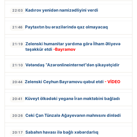
Kadırov yenidən namizədliyini verdi
22:03
Paytaxtın bu ərazilərində qaz olmayacaq
21:46
Zelenski humanitar yardıma görə İlham Əliyevə
21:19
təşəkkür etdi
-Bayramov
Vətəndaş “Azəronlineinternet”dən şikayətçidir
21:10
Zelenski Ceyhun Bayramovu qəbul etdi
- VİDEO
20:44
Küveyt ölkədəki yeganə İran məktəbini bağladı
20:41
Ceki Çan Tünzalə Ağayevanın mahnısını dinlədi
20:26
Sabahın havası ilə bağlı xəbərdarlıq
20:17