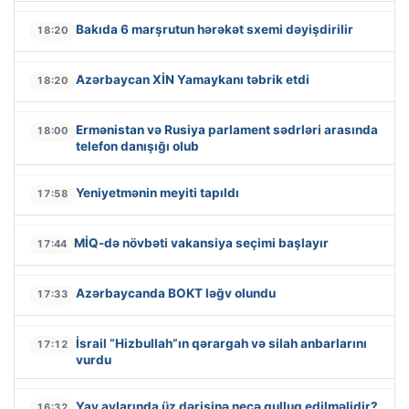
Bakıda 6 marşrutun hərəkət sxemi dəyişdirilir
18:20
Azərbaycan XİN Yamaykanı təbrik etdi
18:20
Ermənistan və Rusiya parlament sədrləri arasında
18:00
telefon danışığı olub
Yeniyetmənin meyiti tapıldı
17:58
MİQ-də növbəti vakansiya seçimi başlayır
17:44
Azərbaycanda BOKT ləğv olundu
17:33
İsrail “Hizbullah”ın qərargah və silah anbarlarını
17:12
vurdu
Yay aylarında üz dərisinə necə qulluq edilməlidir?
16:32