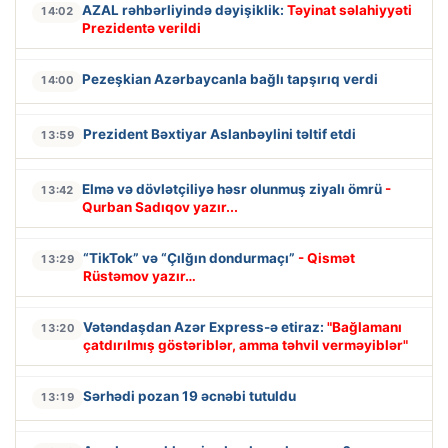
AZAL rəhbərliyində dəyişiklik:
Təyinat səlahiyyəti
14:02
Prezidentə verildi
Pezeşkian Azərbaycanla bağlı tapşırıq verdi
14:00
Prezident Bəxtiyar Aslanbəylini təltif etdi
13:59
Elmə və dövlətçiliyə həsr olunmuş ziyalı ömrü
-
13:42
Qurban Sadıqov yazır...
“TikTok” və “Çılğın dondurmaçı”
- Qismət
13:29
Rüstəmov yazır…
Vətəndaşdan Azər Express-ə etiraz:
"Bağlamanı
13:20
çatdırılmış göstəriblər, amma təhvil verməyiblər"
Sərhədi pozan 19 əcnəbi tutuldu
13:19