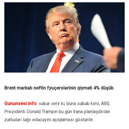
Brent markalı neftin fyuçerslərinin qiyməti 4% düşüb.
Gununsesi.info
xəbər verir ki, buna səbəb kimi, ABŞ
Prezidenti Donald Trampın bu gün İrana planlaşdırılan
zərbələri ləğv edəcəyini açıqlaması göstərilir. .