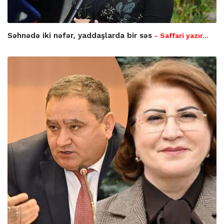
Səhnədə iki nəfər, yaddaşlarda bir səs
- Saffari yazır…