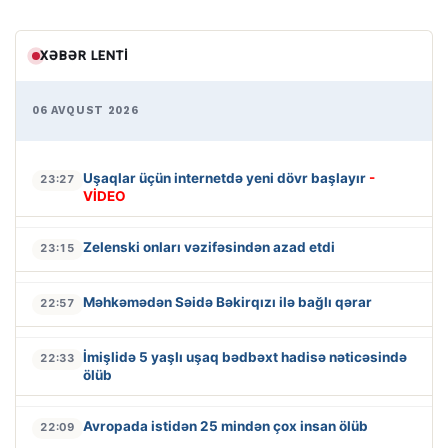
XƏBƏR LENTI
06 AVQUST 2026
Uşaqlar üçün internetdə yeni dövr başlayır
-
23:27
VİDEO
Zelenski onları vəzifəsindən azad etdi
23:15
Məhkəmədən Səidə Bəkirqızı ilə bağlı qərar
22:57
İmişlidə 5 yaşlı uşaq bədbəxt hadisə nəticəsində
22:33
ölüb
Avropada istidən 25 mindən çox insan ölüb
22:09