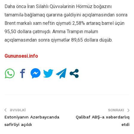
Daha öncə İran Silahlı Qüvvələrinin Hörmüz boğazını
tamamilə bağlamaq qərarına gəldiyini açıqlamasından sonra
Brent markalı xam neftin qiyməti 2,58% artaraq barrel üçün
95,50 dollara çatmışdı. Amma Trampın məlum
açıqlamasından sonra qiymətlər 89,65 dollara düşüb.
Gununsesi.info
ƏVVƏLKI
SONRAKI
Estoniyanın Azərbaycanda
Qalibaf ABŞ-a xəbərdarlıq
səfirliyi açıldı
etdi