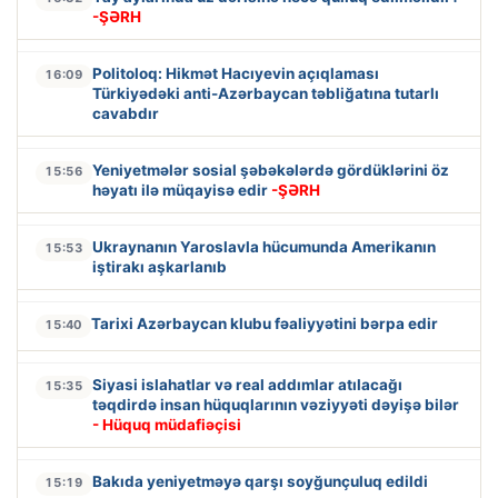
-ŞƏRH
Politoloq: Hikmət Hacıyevin açıqlaması
16:09
Türkiyədəki anti-Azərbaycan təbliğatına tutarlı
cavabdır
Yeniyetmələr sosial şəbəkələrdə gördüklərini öz
15:56
həyatı ilə müqayisə edir
-ŞƏRH
Ukraynanın Yaroslavla hücumunda Amerikanın
15:53
iştirakı aşkarlanıb
Tarixi Azərbaycan klubu fəaliyyətini bərpa edir
15:40
Siyasi islahatlar və real addımlar atılacağı
15:35
təqdirdə insan hüquqlarının vəziyyəti dəyişə bilər
- Hüquq müdafiəçisi
Bakıda yeniyetməyə qarşı soyğunçuluq edildi
15:19