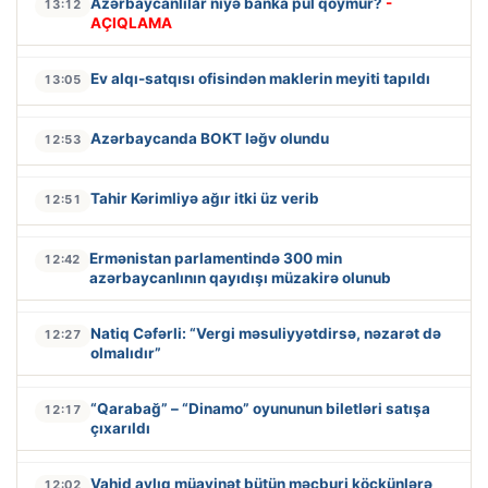
Azərbaycanlılar niyə banka pul qoymur?
-
13:12
AÇIQLAMA
Ev alqı-satqısı ofisindən maklerin meyiti tapıldı
13:05
Azərbaycanda BOKT ləğv olundu
12:53
Tahir Kərimliyə ağır itki üz verib
12:51
Ermənistan parlamentində 300 min
12:42
azərbaycanlının qayıdışı müzakirə olunub
Natiq Cəfərli: “Vergi məsuliyyətdirsə, nəzarət də
12:27
olmalıdır”
“Qarabağ” – “Dinamo” oyununun biletləri satışa
12:17
çıxarıldı
Vahid aylıq müavinət bütün məcburi köçkünlərə
12:02