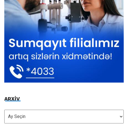
ARXİV
ARXİV