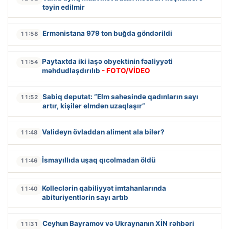
təyin edilmir
Ermənistana 979 ton buğda göndərildi
11:58
Paytaxtda iki iaşə obyektinin fəaliyyəti
11:54
məhdudlaşdırılıb
- FOTO/VİDEO
Sabiq deputat: “Elm sahəsində qadınların sayı
11:52
artır, kişilər elmdən uzaqlaşır”
Valideyn övladdan aliment ala bilər?
11:48
İsmayıllıda uşaq qıcolmadan öldü
11:46
Kolleclərin qabiliyyət imtahanlarında
11:40
abituriyentlərin sayı artıb
Ceyhun Bayramov və Ukraynanın XİN rəhbəri
11:31