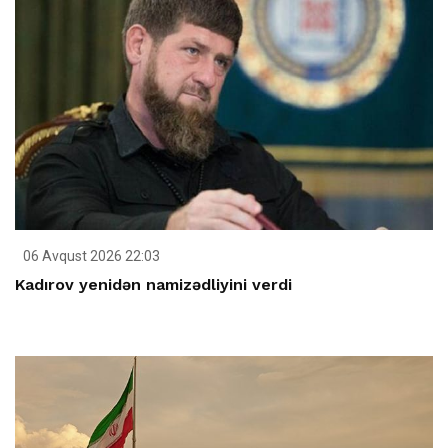
06 Avqust 2026 22:03
Kadırov yenidən namizədliyini verdi