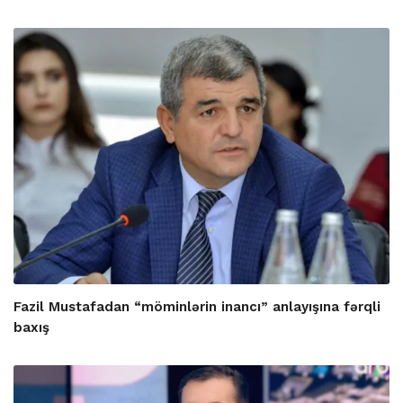
Fazil Mustafadan “möminlərin inancı” anlayışına fərqli
baxış