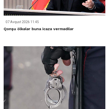
07 Avqust 2026 11:45
Qonşu ölkələr buna icazə vermədilər