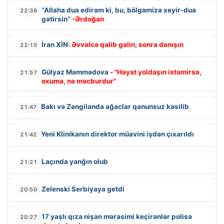
“Allaha dua edirəm ki, bu, bölgəmizə xeyir-dua
22:36
gətirsin”
-Ərdoğan
İran XİN:
Əvvəlcə qalib gəlin, sonra danışın
22:15
Gülyaz Məmmədova
- "Həyat yoldaşın istəmirsə,
21:57
oxuma, nə məcburdur"
Bakı və Zəngilanda ağaclar qanunsuz kəsilib
21:47
Yeni Klinikanın direktor müavini işdən çıxarıldı
21:42
Laçında yanğın olub
21:21
Zelenski Serbiyaya getdi
20:50
17 yaşlı qıza nişan mərasimi keçirənlər polisə
20:27