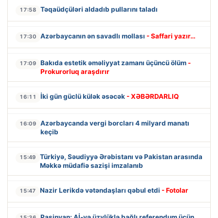
Təqaüdçüləri aldadıb pullarını taladı
17:58
Azərbaycanın ən savadlı mollası
- Saffari yazır…
17:30
Bakıda estetik əməliyyat zamanı üçüncü ölüm
-
17:09
Prokurorluq araşdırır
İki gün güclü külək əsəcək
- XƏBƏRDARLIQ
16:11
Azərbaycanda vergi borcları 4 milyard manatı
16:09
keçib
Türkiyə, Səudiyyə Ərəbistanı və Pakistan arasında
15:49
Məkkə müdafiə sazişi imzalanıb
Nazir Lerikdə vətəndaşları qəbul etdi
- Fotolar
15:47
Paşinyan: Aİ-yə üzvlüklə bağlı referendum üçün
15:36