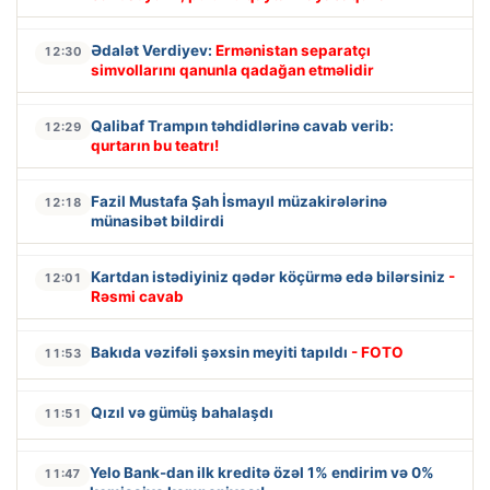
Ədalət Verdiyev:
Ermənistan separatçı
12:30
simvollarını qanunla qadağan etməlidir
Qalibaf Trampın təhdidlərinə cavab verib:
12:29
qurtarın bu teatrı!
Fazil Mustafa Şah İsmayıl müzakirələrinə
12:18
münasibət bildirdi
Kartdan istədiyiniz qədər köçürmə edə bilərsiniz
-
12:01
Rəsmi cavab
Bakıda vəzifəli şəxsin meyiti tapıldı
- FOTO
11:53
Qızıl və gümüş bahalaşdı
11:51
Yelo Bank-dan ilk kreditə özəl 1% endirim və 0%
11:47