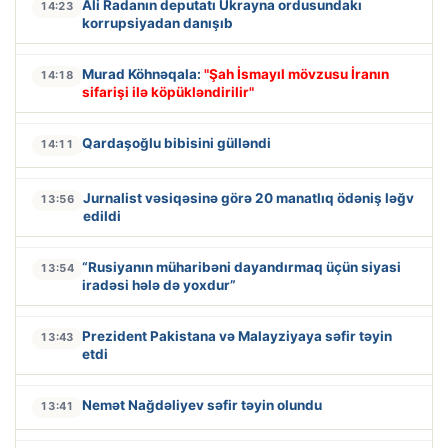
Ali Radanın deputatı Ukrayna ordusundakı
14:23
korrupsiyadan danışıb
Murad Köhnəqala:
"Şah İsmayıl mövzusu İranın
14:18
sifarişi ilə köpükləndirilir"
Qardaşoğlu bibisini gülləndi
14:11
Jurnalist vəsiqəsinə görə 20 manatlıq ödəniş ləğv
13:56
edildi
“Rusiyanın müharibəni dayandırmaq üçün siyasi
13:54
iradəsi hələ də yoxdur”
Prezident Pakistana və Malayziyaya səfir təyin
13:43
etdi
Nemət Nağdəliyev səfir təyin olundu
13:41