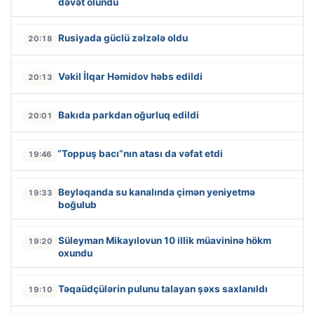
dəvət olundu
Rusiyada güclü zəlzələ oldu
20:18
Vəkil İlqar Həmidov həbs edildi
20:13
Bakıda parkdan oğurluq edildi
20:01
“Toppuş bacı”nın atası da vəfat etdi
19:46
Beyləqanda su kanalında çimən yeniyetmə
19:33
boğulub
Süleyman Mikayılovun 10 illik müavininə hökm
19:20
oxundu
Təqaüdçülərin pulunu talayan şəxs saxlanıldı
19:10