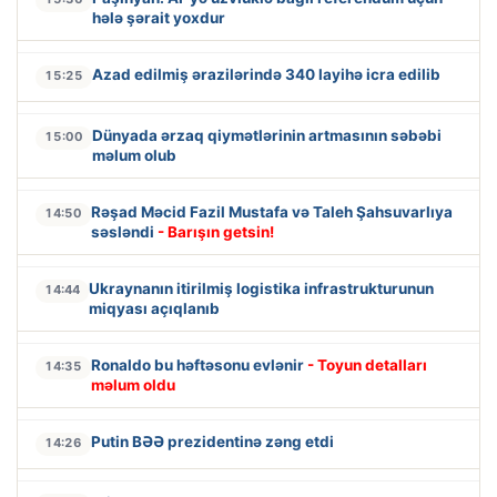
hələ şərait yoxdur
Azad edilmiş ərazilərində 340 layihə icra edilib
15:25
Dünyada ərzaq qiymətlərinin artmasının səbəbi
15:00
məlum olub
Rəşad Məcid Fazil Mustafa və Taleh Şahsuvarlıya
14:50
səsləndi
- Barışın getsin!
Ukraynanın itirilmiş logistika infrastrukturunun
14:44
miqyası açıqlanıb
Ronaldo bu həftəsonu evlənir
- Toyun detalları
14:35
məlum oldu
Putin BƏƏ prezidentinə zəng etdi
14:26