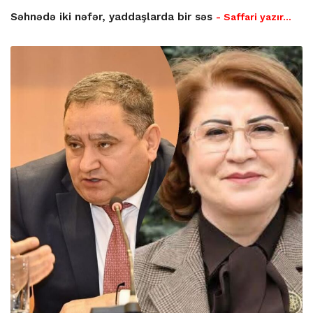
Səhnədə iki nəfər, yaddaşlarda bir səs
- Saffari yazır…