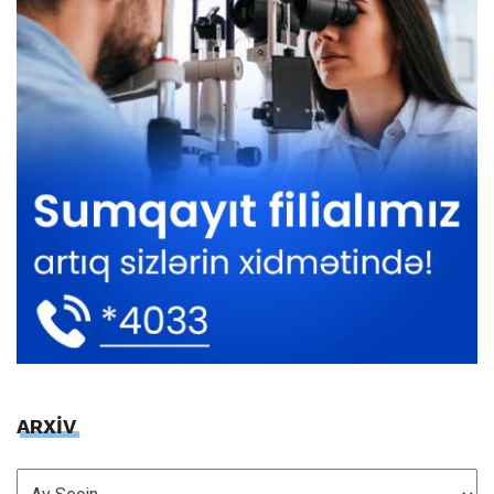
ARXİV
ARXİV