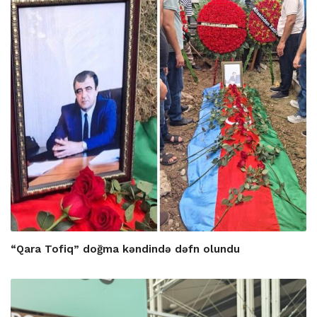
“Qara Tofiq” doğma kəndində dəfn olundu