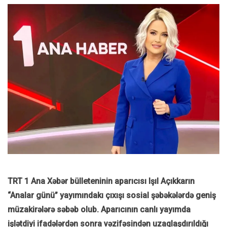
TRT 1 Ana Xəbər bülleteninin aparıcısı Işıl Açıkkarın
“Analar günü” yayımındakı çıxışı sosial şəbəkələrdə geniş
müzakirələrə səbəb olub. Aparıcının canlı yayımda
işlətdiyi ifadələrdən sonra vəzifəsindən uzaqlaşdırıldığı