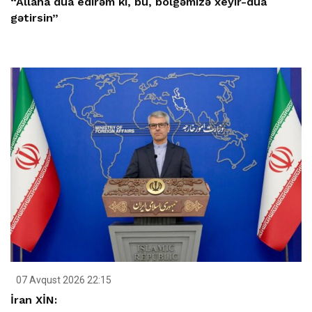
“Allaha dua edirəm ki, bu, bölgəmizə xeyir-dua
gətirsin”
07 Avqust 2026 22:15
İran XİN: