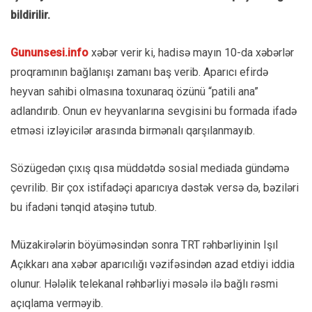
bildirilir.
Gununsesi.info
xəbər verir ki, hadisə mayın 10-da xəbərlər
proqramının bağlanışı zamanı baş verib. Aparıcı efirdə
heyvan sahibi olmasına toxunaraq özünü “patili ana”
adlandırıb. Onun ev heyvanlarına sevgisini bu formada ifadə
etməsi izləyicilər arasında birmənalı qarşılanmayıb.
Sözügedən çıxış qısa müddətdə sosial mediada gündəmə
çevrilib. Bir çox istifadəçi aparıcıya dəstək versə də, bəziləri
bu ifadəni tənqid atəşinə tutub.
Müzakirələrin böyüməsindən sonra TRT rəhbərliyinin Işıl
Açıkkarı ana xəbər aparıcılığı vəzifəsindən azad etdiyi iddia
olunur. Hələlik telekanal rəhbərliyi məsələ ilə bağlı rəsmi
açıqlama verməyib.