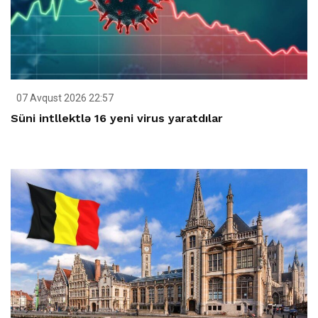
07 Avqust 2026 22:57
Süni intllektlə 16 yeni virus yaratdılar