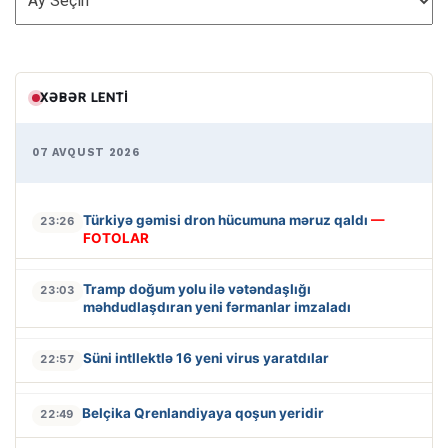
XƏBƏR LENTI
07 AVQUST 2026
Türkiyə gəmisi dron hücumuna məruz qaldı
—
23:26
FOTOLAR
Tramp doğum yolu ilə vətəndaşlığı
23:03
məhdudlaşdıran yeni fərmanlar imzaladı
Süni intllektlə 16 yeni virus yaratdılar
22:57
Belçika Qrenlandiyaya qoşun yeridir
22:49