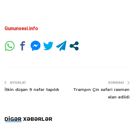
Gununsesi.info
ƏVVƏLKI
SONRAKI
İtkin düşən 9 nəfər tapıldı
Trampın Çin səfəri rəsmən
elan edildi
DİGƏR XƏBƏRLƏR