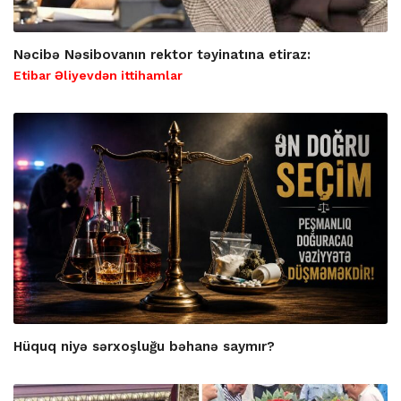
Nəcibə Nəsibovanın rektor təyinatına etiraz:
Etibar Əliyevdən ittihamlar
Hüquq niyə sərxoşluğu bəhanə saymır?