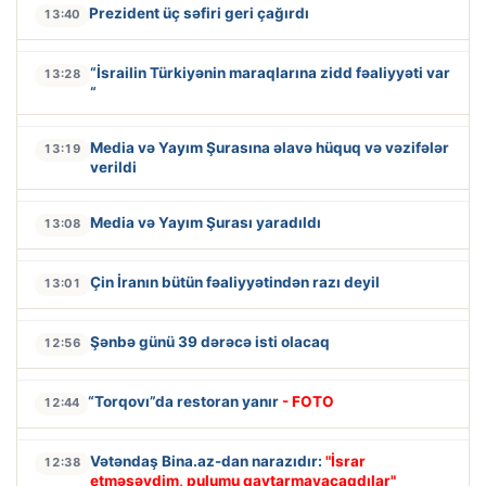
Prezident üç səfiri geri çağırdı
13:40
“İsrailin Türkiyənin maraqlarına zidd fəaliyyəti var
13:28
“
Media və Yayım Şurasına əlavə hüquq və vəzifələr
13:19
verildi
Media və Yayım Şurası yaradıldı
13:08
Çin İranın bütün fəaliyyətindən razı deyil
13:01
Şənbə günü 39 dərəcə isti olacaq
12:56
“Torqovı”da restoran yanır
- FOTO
12:44
Vətəndaş Bina.az-dan narazıdır:
"İsrar
12:38
etməsəydim, pulumu qaytarmayacaqdılar"