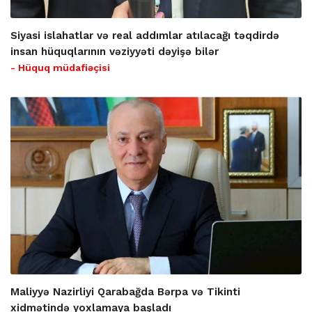
Siyasi islahatlar və real addımlar atılacağı təqdirdə
insan hüquqlarının vəziyyəti dəyişə bilər
- Hüquq müdafiəçisi
Maliyyə Nazirliyi Qarabağda Bərpa və Tikinti
xidmətində yoxlamaya başladı