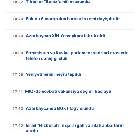
Tiktoker “Beniz”ə hökm oxundu
18:37
Bakıda 6 marşrutun hərəkət sxemi dəyişdirilir
18:20
Azərbaycan XİN Yamaykanı təbrik etdi
18:20
Ermənistan və Rusiya parlament sədrləri arasında
18:00
telefon danışığı olub
Yeniyetmənin meyiti tapıldı
17:58
MİQ-də növbəti vakansiya seçimi başlayır
17:44
Azərbaycanda BOKT ləğv olundu
17:33
İsrail “Hizbullah”ın qərargah və silah anbarlarını
17:12
vurdu