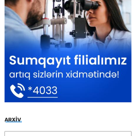
ARXİV
ARXİV