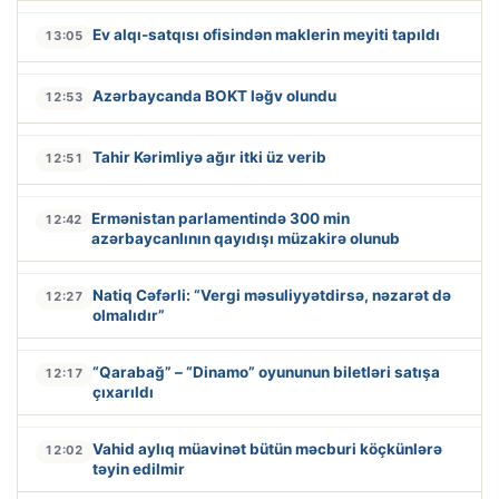
Ev alqı-satqısı ofisindən maklerin meyiti tapıldı
13:05
Azərbaycanda BOKT ləğv olundu
12:53
Tahir Kərimliyə ağır itki üz verib
12:51
Ermənistan parlamentində 300 min
12:42
azərbaycanlının qayıdışı müzakirə olunub
Natiq Cəfərli: “Vergi məsuliyyətdirsə, nəzarət də
12:27
olmalıdır”
“Qarabağ” – “Dinamo” oyununun biletləri satışa
12:17
çıxarıldı
Vahid aylıq müavinət bütün məcburi köçkünlərə
12:02
təyin edilmir