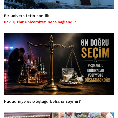
Bir universitetin son ili:
Bakı Qızlar Universiteti necə bağlandı?
Hüquq niyə sərxoşluğu bəhanə saymır?