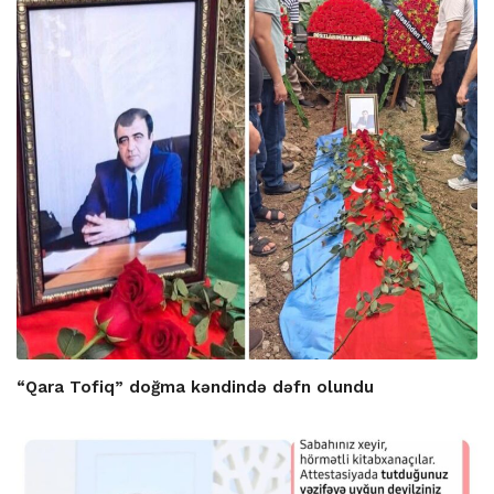
“Qara Tofiq” doğma kəndində dəfn olundu