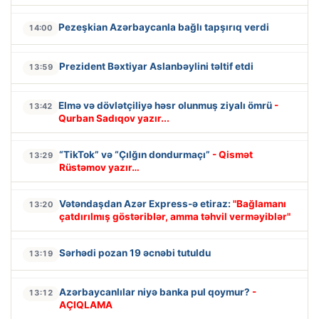
Pezeşkian Azərbaycanla bağlı tapşırıq verdi
14:00
Prezident Bəxtiyar Aslanbəylini təltif etdi
13:59
Elmə və dövlətçiliyə həsr olunmuş ziyalı ömrü
-
13:42
Qurban Sadıqov yazır...
“TikTok” və “Çılğın dondurmaçı”
- Qismət
13:29
Rüstəmov yazır…
Vətəndaşdan Azər Express-ə etiraz:
"Bağlamanı
13:20
çatdırılmış göstəriblər, amma təhvil verməyiblər"
Sərhədi pozan 19 əcnəbi tutuldu
13:19
Azərbaycanlılar niyə banka pul qoymur?
-
13:12
AÇIQLAMA