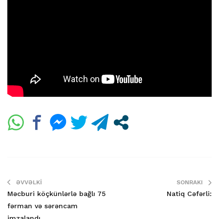
ƏVVƏLKI
SONRAKI
Məcburi köçkünlərlə bağlı 75
Natiq Cəfərli:
fərman və sərəncam
imzalandı