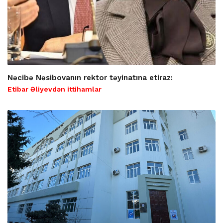
Nəcibə Nəsibovanın rektor təyinatına etiraz:
Etibar Əliyevdən ittihamlar