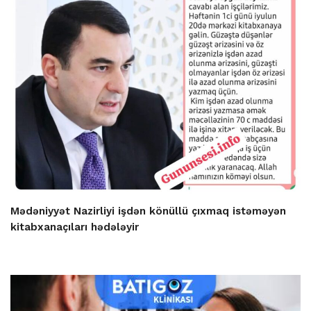
Mədəniyyət Nazirliyi işdən könüllü çıxmaq istəməyən
kitabxanaçıları hədələyir