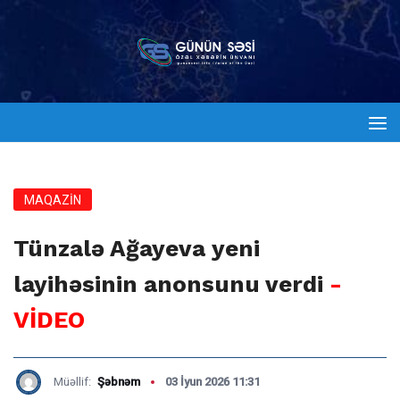
MAQAZİN
Tünzalə Ağayeva yeni
layihəsinin anonsunu verdi
-
VİDEO
Müəllif:
Şəbnəm
03 İyun 2026 11:31