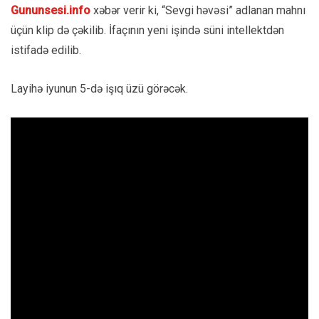
Gununsesi.info
xəbər verir ki, “Sevgi həvəsi” adlanan mahnı
üçün klip də çəkilib. İfaçının yeni işində süni intellektdən
istifadə edilib.
Layihə iyunun 5-də işıq üzü görəcək.