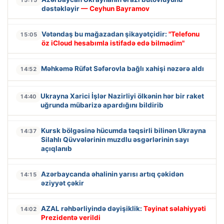
15:15
dəstəkləyir
— Ceyhun Bayramov
Vətəndaş bu mağazadan şikayətçidir:
"Telefonu
15:05
öz iCloud hesabımla istifadə edə bilmədim"
Məhkəmə Rüfət Səfərovla bağlı xahişi nəzərə aldı
14:52
Ukrayna Xarici İşlər Nazirliyi ölkənin hər bir raket
14:40
uğrunda mübarizə apardığını bildirib
Kursk bölgəsinə hücumda təqsirli bilinən Ukrayna
14:37
Silahlı Qüvvələrinin muzdlu əsgərlərinin sayı
açıqlanıb
Azərbaycanda əhalinin yarısı artıq çəkidən
14:15
əziyyət çəkir
AZAL rəhbərliyində dəyişiklik:
Təyinat səlahiyyəti
14:02
Prezidentə verildi