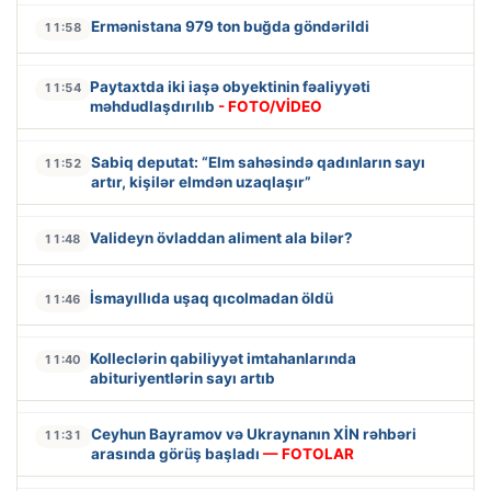
Ermənistana 979 ton buğda göndərildi
11:58
Paytaxtda iki iaşə obyektinin fəaliyyəti
11:54
məhdudlaşdırılıb
- FOTO/VİDEO
Sabiq deputat: “Elm sahəsində qadınların sayı
11:52
artır, kişilər elmdən uzaqlaşır”
Valideyn övladdan aliment ala bilər?
11:48
İsmayıllıda uşaq qıcolmadan öldü
11:46
Kolleclərin qabiliyyət imtahanlarında
11:40
abituriyentlərin sayı artıb
Ceyhun Bayramov və Ukraynanın XİN rəhbəri
11:31
arasında görüş başladı
— FOTOLAR