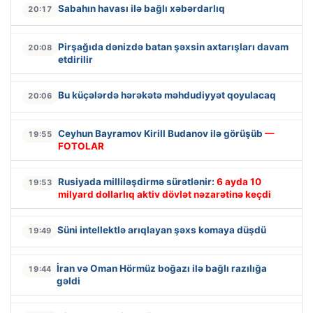
Sabahın havası ilə bağlı xəbərdarlıq
20:17
Pirşağıda dənizdə batan şəxsin axtarışları davam
20:08
etdirilir
Bu küçələrdə hərəkətə məhdudiyyət qoyulacaq
20:06
Ceyhun Bayramov Kirill Budanov ilə görüşüb
—
19:55
FOTOLAR
Rusiyada milliləşdirmə sürətlənir:
6 ayda 10
19:53
milyard dollarlıq aktiv dövlət nəzarətinə keçdi
Süni intellektlə arıqlayan şəxs komaya düşdü
19:49
İran və Oman Hörmüz boğazı ilə bağlı razılığa
19:44
gəldi