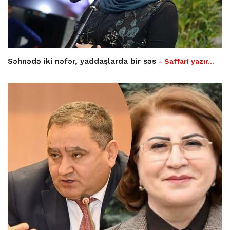
Səhnədə iki nəfər, yaddaşlarda bir səs
- Saffari yazır…