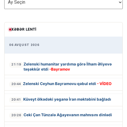
XƏBƏR LENTI
06 AVQUST 2026
Zelenski humanitar yardıma görə İlham Əliyevə
21:19
təşəkkür etdi
-Bayramov
Zelenski Ceyhun Bayramovu qəbul etdi
- VİDEO
20:44
Küveyt ölkədəki yeganə İran məktəbini bağladı
20:41
Ceki Çan Tünzalə Ağayevanın mahnısını dinlədi
20:26