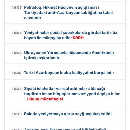
Politoloq: Hikmət Hacıyevin açıqlaması
16:09
Türkiyədəki anti-Azərbaycan təbliğatına tutarlı
cavabdır
Yeniyetmələr sosial şəbəkələrdə gördüklərini öz
15:56
həyatı ilə müqayisə edir
-ŞƏRH
Ukraynanın Yaroslavla hücumunda Amerikanın
15:53
iştirakı aşkarlanıb
Tarixi Azərbaycan klubu fəaliyyətini bərpa edir
15:40
Siyasi islahatlar və real addımlar atılacağı
15:35
təqdirdə insan hüquqlarının vəziyyəti dəyişə bilər
- Hüquq müdafiəçisi
Bakıda yeniyetməyə qarşı soyğunçuluq edildi
15:19
Azərbaycan Ukraynanın ərazi bütövlüyünü