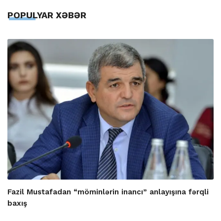
POPULYAR XƏBƏR
Fazil Mustafadan “möminlərin inancı” anlayışına fərqli
baxış