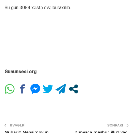
Bu gün 3084 xəstə evə buraxılıb.
Gununsesi.org
ƏVVƏLKI
SONRAKI
Mübariz Mənsimovun
Dünyaca məşhur illuziyaçı