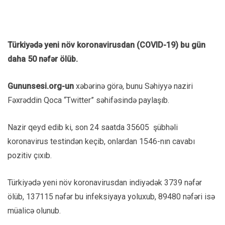
Türkiyədə yeni növ koronavirusdan (COVID-19) bu gün
daha 50 nəfər ölüb.
Gununsesi.org-un
xəbərinə görə, bunu Səhiyyə naziri
Fəxrəddin Qoca “Twitter” səhifəsində paylaşıb.
Nazir qeyd edib ki, son 24 saatda 35605 şübhəli
koronavirus testindən keçib, onlardan 1546-nın cavabı
pozitiv çıxıb.
Türkiyədə yeni növ koronavirusdan indiyədək 3739 nəfər
ölüb, 137115 nəfər bu infeksiyaya yoluxub, 89480 nəfəri isə
müalicə olunub.