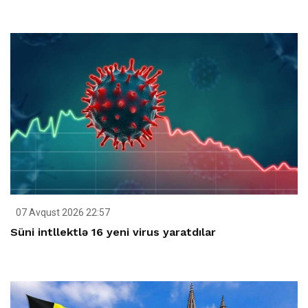
07 Avqust 2026 22:57
Süni intllektlə 16 yeni virus yaratdılar