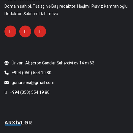
Domain sahibi, Təsisçi və Baş redaktor: Həşimli Pərviz Kamran oğlu
Redaktor: Şəbnəm Rəhimova
Ünvan: Abşeron Gənclər Şəhərciyi ev 14 m 63
+994 (050) 554 19 80
gununsesi@gmail.com
+994 (050) 554 19 80
ARXIVLƏR