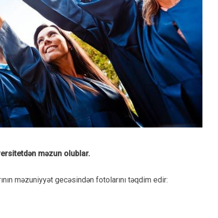
versitetdən məzun olublar.
rının məzuniyyət gecəsindən fotolarını təqdim edir: