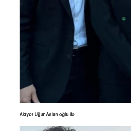
Aktyor Uğur Aslan oğlu ilə