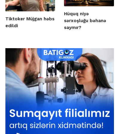
Hüquq niyə
Tiktoker Müjgan həbs
sərxoşluğu bəhanə
edildi
saymır?