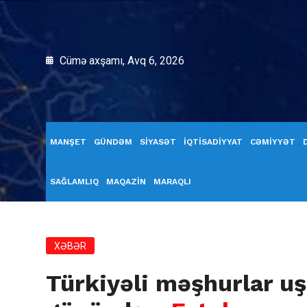
Cümə axşamı, Avq 6, 2026
MANŞET
GÜNDƏM
SİYASƏT
İQTİSADİYYAT
CƏMİYYƏT
SAĞLAMLIQ
MAQAZİN
MARAQLI
XƏBƏR
Türkiyəli məşhurlar u