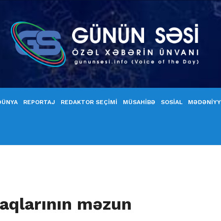
DÜNYA
REPORTAJ
REDAKTOR SEÇİMİ
MÜSAHİBƏ
SOSİAL
MƏDƏNİY
şaqlarının məzun