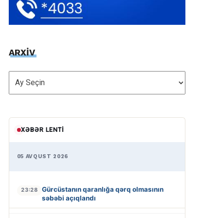
ARXİV
ARXİV
XƏBƏR LENTI
05 AVQUST 2026
Gürcüstanın qaranlığa qərq olmasının
23:28
səbəbi açıqlandı