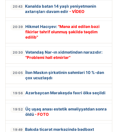
Kanalda batan 14 yaşlı yeniyetmənin
20:43
axtarışları davam edir
- VİDEO
Hikmət Hacıyev:
"Mənə aid edilən bəzi
20:39
fikirlər təhrif olunmuş şəkildə təqdim
edilib"
Vətəndaş Nar-ın xidmətindən narazıdır:
20:30
"Problemi həll etmirlər"
İlon Maskın şirkətinin səhmləri 10 %-dən
20:05
çox ucuzlaşdı
Azərbaycan Mərakeşdə fəxri ölkə seçildi
19:56
Üç uşaq anası estetik əməliyyatdan sonra
19:52
öldü
- FOTO
Bakıda ticarət mərkəzində bədbəxt
19:49