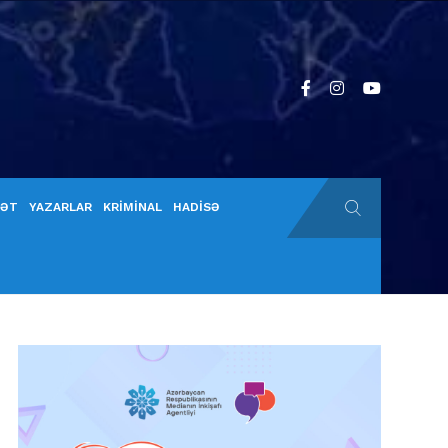
YƏT
YAZARLAR
KRİMİNAL
HADİSƏ