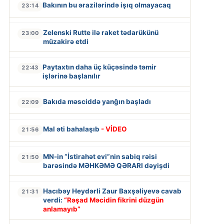
Bakının bu ərazilərində işıq olmayacaq
23:14
Zelenski Rutte ilə raket tədarükünü
23:00
müzakirə etdi
Paytaxtın daha üç küçəsində təmir
22:43
işlərinə başlanılır
Bakıda məsciddə yanğın başladı
22:09
Mal əti bahalaşıb
- VİDEO
21:56
MN-in “İstirahət evi”nin sabiq rəisi
21:50
barəsində MƏHKƏMƏ QƏRARI dəyişdi
Hacıbəy Heydərli Zaur Baxşəliyevə cavab
21:31
verdi:
“Rəşad Məcidin fikrini düzgün
anlamayıb”