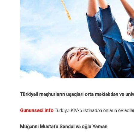
Türkiyəli məşhurların uşaqları orta məktəbdən və uni
Gununsesi.info
Türkiyə KİV-ə istinadən onların övladla
Müğənni Mustafa Sandal və oğlu Yaman