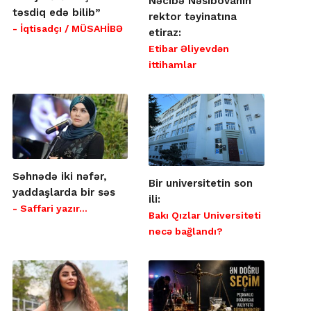
Nəcibə Nəsibovanın
təsdiq edə bilib”
rektor təyinatına
- İqtisadçı / MÜSAHİBƏ
etiraz:
Etibar Əliyevdən
ittihamlar
Səhnədə iki nəfər,
Bir universitetin son
yaddaşlarda bir səs
ili:
- Saffari yazır…
Bakı Qızlar Universiteti
necə bağlandı?