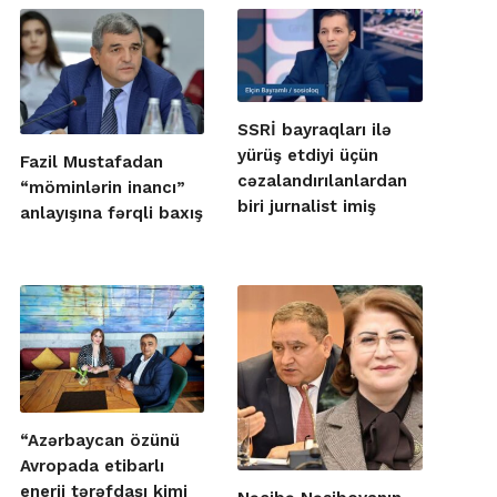
SSRİ bayraqları ilə
yürüş etdiyi üçün
Fazil Mustafadan
cəzalandırılanlardan
“möminlərin inancı”
biri jurnalist imiş
anlayışına fərqli baxış
“Azərbaycan özünü
Avropada etibarlı
enerji tərəfdaşı kimi