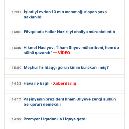
İşlədiyi evdən 10 min manat oğurlayan şəxs
17:32
saxlanıldı
Fövqəladə Hallar Nazirliyi əhaliyə müraciət edib
16:00
Hikmət Hacıyev: “İlham Əliyev müharibəni, həm də
15:45
sülhü qazanıb”
— VİDEO
Məşhur fırıldaqçı görün kimin kürəkəni imiş?
15:00
Hava ilə bağlı
- Xəbərdarlıq
14:33
Paşinyanın prezident İlham Əliyevə zəngi sülhün
14:17
bərqərarı deməkdir
Premyer Liqadan La Liqaya getdi
14:05