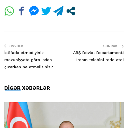
ƏVVƏLKI
SONRAKI
İstifadə etmədiyiniz
ABŞ Dövlət Departamenti
məzuniyyətə görə işdən
İranın tələbini rədd etdi
çıxarkən nə etməlisiniz?
DİGƏR XƏBƏRLƏR