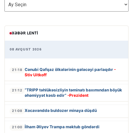
ARXİV
XƏBƏR LENTI
08 AVQUST 2026
Cənubi Qafqaz ölkələrinin gələcəyi parlaqdır
-
21:18
Stiv Uitkoff
“TRIPP təhlükəsizliyin təminatı baxımından böyük
21:12
əhəmiyyət kəsb edir”
-Prezident
Xocavənddə buldozer minaya düşdü
21:08
İlham Əliyev Trampa məktub göndərdi
21:00