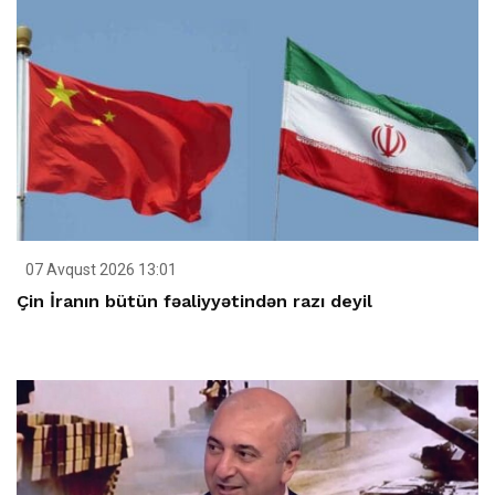
07 Avqust 2026 13:01
Çin İranın bütün fəaliyyətindən razı deyil