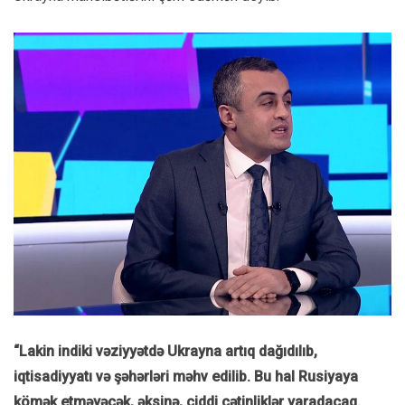
“Lakin indiki vəziyyətdə Ukrayna artıq dağıdılıb,
iqtisadiyyatı və şəhərləri məhv edilib. Bu hal Rusiyaya
kömək etməyəcək, əksinə, ciddi çətinliklər yaradacaq.