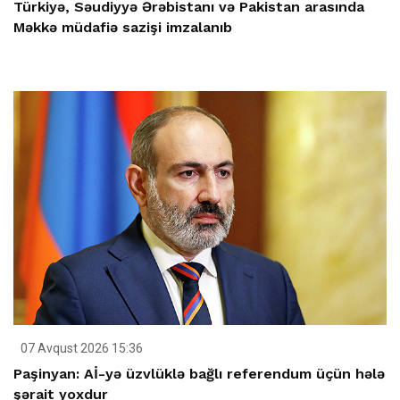
Türkiyə, Səudiyyə Ərəbistanı və Pakistan arasında
Məkkə müdafiə sazişi imzalanıb
07 Avqust 2026 15:36
Paşinyan: Aİ-yə üzvlüklə bağlı referendum üçün hələ
şərait yoxdur