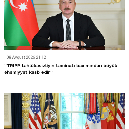
08 Avqust 2026 21:12
“TRIPP təhlükəsizliyin təminatı baxımından böyük
əhəmiyyət kəsb edir”