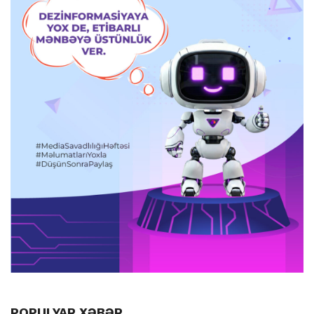
POPULYAR XƏBƏR