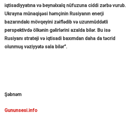
iqtisadiyyatına və beynəlxalq nüfuzuna ciddi zərbə vurub.
Ukrayna münaqişəsi həmçinin Rusiyanın enerji
bazarındakı mövqeyini zəiflədib və uzunmüddətli
perspektivdə ölkənin gəlirlərini azalda bilər. Bu isə
Rusiyanı strateji və iqtisadi baxımdan daha da təcrid
olunmuş vəziyyətə sala bilər”.
Şəbnəm
Gununsesi.info