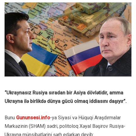
“Ukraynasız Rusiya sıradan bir Asiya dövlətidir, amma
Ukrayna ilə birlikdə dünya gücü olmaq iddiasını daşıyır”.
Bunu
Gununsesi.info
-ya Siyasi və Hüquqi Araşdırmalar
Mərkəzinin (SHAM) sədri, politoloq Xəyal Bəşirov Rusiya-
Ukrayna münsibətlərini şərh edərkən deyib: