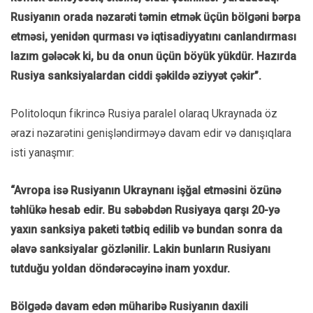
Rusiyanın orada nəzarəti təmin etmək üçün bölgəni bərpa
etməsi, yenidən qurması və iqtisadiyyatını canlandırması
lazım gələcək ki, bu da onun üçün böyük yükdür. Hazırda
Rusiya sanksiyalardan ciddi şəkildə əziyyət çəkir”.
Politoloqun fikrincə Rusiya paralel olaraq Ukraynada öz
ərazi nəzarətini genişləndirməyə davam edir və danışıqlara
isti yanaşmır:
“Avropa isə Rusiyanın Ukraynanı işğal etməsini özünə
təhlükə hesab edir. Bu səbəbdən Rusiyaya qarşı 20-yə
yaxın sanksiya paketi tətbiq edilib və bundan sonra da
əlavə sanksiyalar gözlənilir. Lakin bunların Rusiyanı
tutduğu yoldan döndərəcəyinə inam yoxdur.
Bölgədə davam edən müharibə Rusiyanın daxili