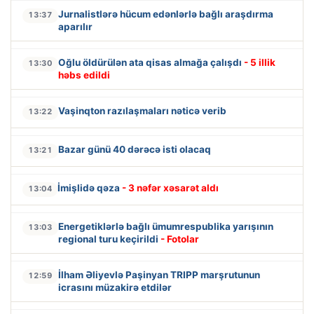
Jurnalistlərə hücum edənlərlə bağlı araşdırma
13:37
aparılır
Oğlu öldürülən ata qisas almağa çalışdı
- 5 illik
13:30
həbs edildi
Vaşinqton razılaşmaları nəticə verib
13:22
Bazar günü 40 dərəcə isti olacaq
13:21
İmişlidə qəza
- 3 nəfər xəsarət aldı
13:04
Energetiklərlə bağlı ümumrespublika yarışının
13:03
regional turu keçirildi
- Fotolar
İlham Əliyevlə Paşinyan TRIPP marşrutunun
12:59
icrasını müzakirə etdilər