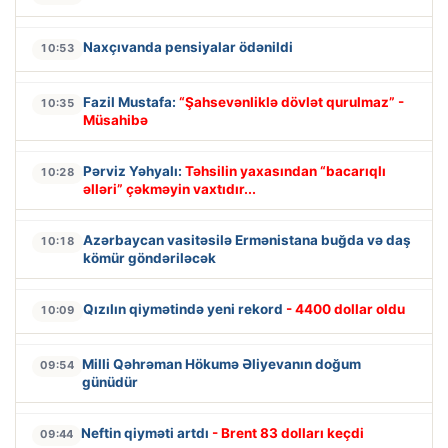
Naxçıvanda pensiyalar ödənildi
10:53
Fazil Mustafa:
“Şahsevənliklə dövlət qurulmaz” -
10:35
Müsahibə
Pərviz Yəhyalı:
Təhsilin yaxasından “bacarıqlı
10:28
əlləri” çəkməyin vaxtıdır...
Azərbaycan vasitəsilə Ermənistana buğda və daş
10:18
kömür göndəriləcək
Qızılın qiymətində yeni rekord
- 4400 dollar oldu
10:09
Milli Qəhrəman Hökumə Əliyevanın doğum
09:54
günüdür
Neftin qiyməti artdı
- Brent 83 dolları keçdi
09:44