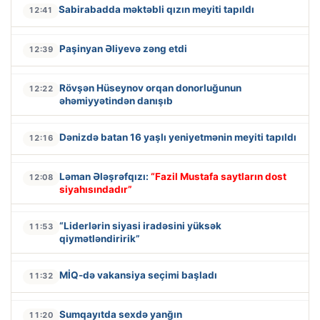
Sabirabadda məktəbli qızın meyiti tapıldı
12:41
Paşinyan Əliyevə zəng etdi
12:39
Rövşən Hüseynov orqan donorluğunun
12:22
əhəmiyyətindən danışıb
Dənizdə batan 16 yaşlı yeniyetmənin meyiti tapıldı
12:16
Ləman Ələşrəfqızı:
“Fazil Mustafa saytların dost
12:08
siyahısındadır”
“Liderlərin siyasi iradəsini yüksək
11:53
qiymətləndiririk”
MİQ-də vakansiya seçimi başladı
11:32
Sumqayıtda sexdə yanğın
11:20