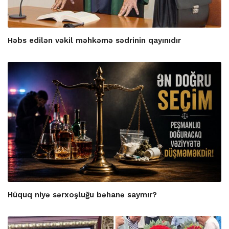
Həbs edilən vəkil məhkəmə sədrinin qayınıdır
Hüquq niyə sərxoşluğu bəhanə saymır?