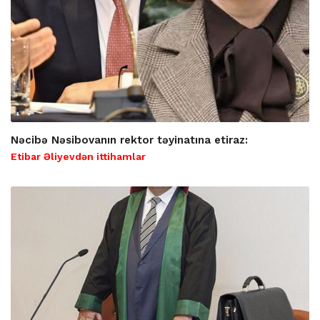
Nəcibə Nəsibovanın rektor təyinatına etiraz:
Etibar Əliyevdən ittihamlar