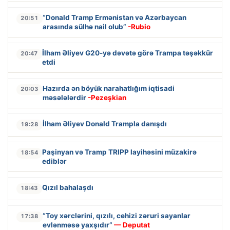
“Donald Tramp Ermənistan və Azərbaycan
20:51
arasında sülhə nail olub”
-Rubio
İlham Əliyev G20-yə dəvətə görə Trampa təşəkkür
20:47
etdi
Hazırda ən böyük narahatlığım iqtisadi
20:03
məsələlərdir
-Pezeşkian
İlham Əliyev Donald Trampla danışdı
19:28
Paşinyan və Tramp TRIPP layihəsini müzakirə
18:54
ediblər
Qızıl bahalaşdı
18:43
“Toy xərclərini, qızılı, cehizi zəruri sayanlar
17:38
evlənməsə yaxşıdır”
— Deputat