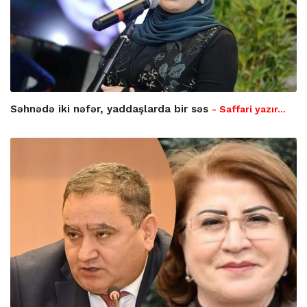
Səhnədə iki nəfər, yaddaşlarda bir səs
- Saffari yazır…