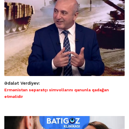
Ədalət Verdiyev:
Ermənistan separatçı simvollarını qanunla qadağan
etməlidir