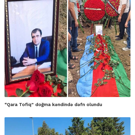
“Qara Tofiq” doğma kəndində dəfn olundu