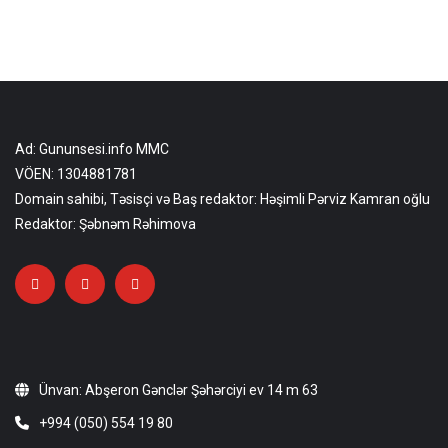
Ad: Gununsesi.info MMC
VÖEN: 1304881781
Domain sahibi, Təsisçi və Baş redaktor: Həşimli Pərviz Kamran oğlu
Redaktor: Şəbnəm Rəhimova
Ünvan: Abşeron Gənclər Şəhərciyi ev 14 m 63
+994 (050) 554 19 80