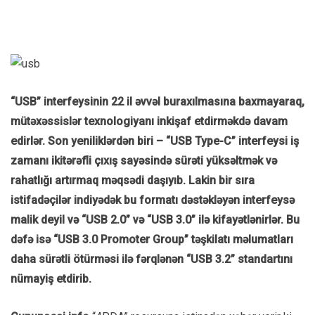
“USB” interfeysinin 22 il əvvəl buraxılmasına baxmayaraq,
mütəxəssislər texnologiyanı inkişaf etdirməkdə davam
edirlər. Son yeniliklərdən biri – “USB Type-C” interfeysi iş
zamanı ikitərəfli çıxış sayəsində sürəti yüksəltmək və
rahatlığı artırmaq məqsədi daşıyıb. Lakin bir sıra
istifadəçilər indiyədək bu formatı dəstəkləyən interfeysə
malik deyil və “USB 2.0” və “USB 3.0” ilə kifayətlənirlər. Bu
dəfə isə “USB 3.0 Promoter Group” təşkilatı məlumatları
daha sürətli ötürməsi ilə fərqlənən “USB 3.2” standartını
nümayiş etdirib.