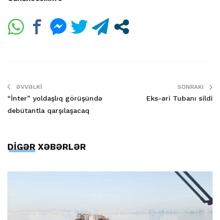
ƏVVƏLKI
SONRAKI
“İnter” yoldaşlıq görüşündə
Eks-əri Tubanı sildi
debütantla qarşılaşacaq
DİGƏR XƏBƏRLƏR