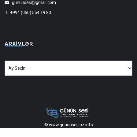
gununsesi@gmail.com
+994 (050) 554 19 80
ARXIVLƏR
Arxivlər
© www.gununsesiaz.info
2013—2026 Məlumatdan istifadə etdikdə istinad mütləqdir