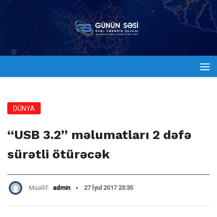
DÜNYA
“USB 3.2” məlumatları 2 dəfə
sürətli ötürəcək
Müəllif:
admin
27 İyul 2017 23:35