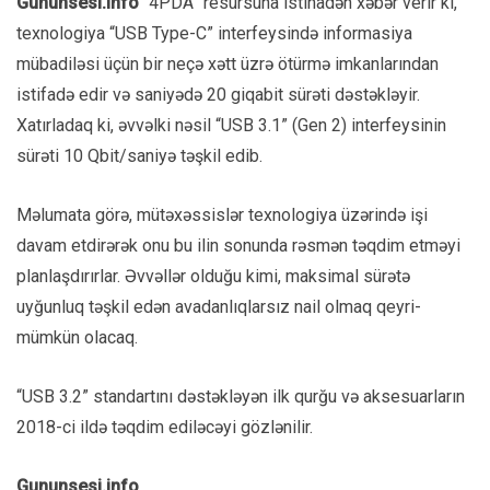
Gununsesi.info
“4PDA” resursuna istinadən xəbər verir ki,
texnologiya “USB Type-C” interfeysində informasiya
mübadiləsi üçün bir neçə xətt üzrə ötürmə imkanlarından
istifadə edir və saniyədə 20 giqabit sürəti dəstəkləyir.
Xatırladaq ki, əvvəlki nəsil “USB 3.1” (Gen 2) interfeysinin
sürəti 10 Qbit/saniyə təşkil edib.
Məlumata görə, mütəxəssislər texnologiya üzərində işi
davam etdirərək onu bu ilin sonunda rəsmən təqdim etməyi
planlaşdırırlar. Əvvəllər olduğu kimi, maksimal sürətə
uyğunluq təşkil edən avadanlıqlarsız nail olmaq qeyri-
mümkün olacaq.
“USB 3.2” standartını dəstəkləyən ilk qurğu və aksesuarların
2018-ci ildə təqdim ediləcəyi gözlənilir.
Gununsesi.info