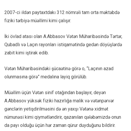
2007-ci ildən paytaxtdakı 312 nömrəli tam orta məktəbdə
fiziki tərbiyə müəllimi kimi çalışır.
İki övlad atası olan A.Abbasov Vətən Müharibəsində Tərtər,
Qubadlı və Laçın rayonları istiqamətində gedən döyüşlərdə
zabit kimi iştirak edib.
Vətən Müharibəsindəki şücaətinə görə o, “Laçının azad
olunmasına görə” medalına layiq görülüb.
Müəllim üçün Vətən sinif otağından başlayır, deyən
A.Abbasov yüksək fiziki hazırlığa malik və vətənpərvər
gənclərin yetişdirilməsini də ən yaxşı Vətənə xidmət
nümunəsi kimi qiymətləndirir, qazanılan qələbəmizdə onun
da payı olduğu üçün hər zaman qürur duyduğunu bildirir.