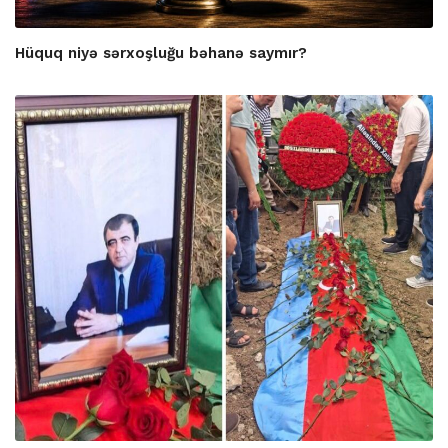
Hüquq niyə sərxoşluğu bəhanə saymır?