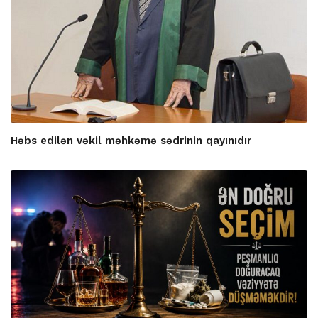
Həbs edilən vəkil məhkəmə sədrinin qayınıdır