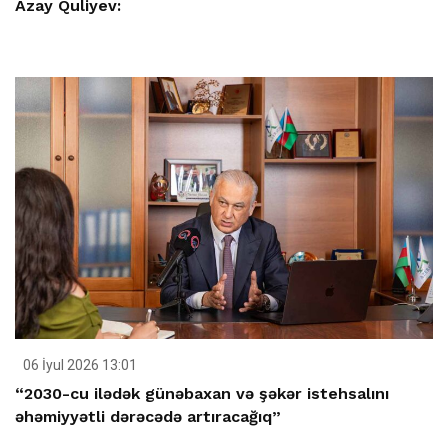
Azay Quliyev:
06 İyul 2026 13:01
“2030-cu ilədək günəbaxan və şəkər istehsalını
əhəmiyyətli dərəcədə artıracağıq”