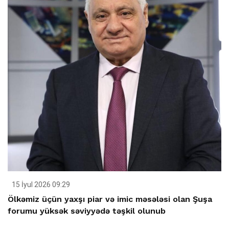
15 İyul 2026 09:29
Ölkəmiz üçün yaxşı piar və imic məsələsi olan Şuşa
forumu yüksək səviyyədə təşkil olunub