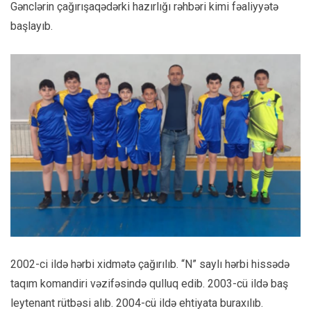
Gənclərin çağırışaqədərki hazırlığı rəhbəri kimi fəaliyyətə
başlayıb.
2002-ci ildə hərbi xidmətə çağırılıb. “N” saylı hərbi hissədə
taqım komandiri vəzifəsində qulluq edib. 2003-cü ildə baş
leytenant rütbəsi alıb. 2004-cü ildə ehtiyata buraxılıb.