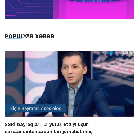
POPULYAR XƏBƏR
SSRİ bayraqları ilə yürüş etdiyi üçün
cəzalandırılanlardan biri jurnalist imiş