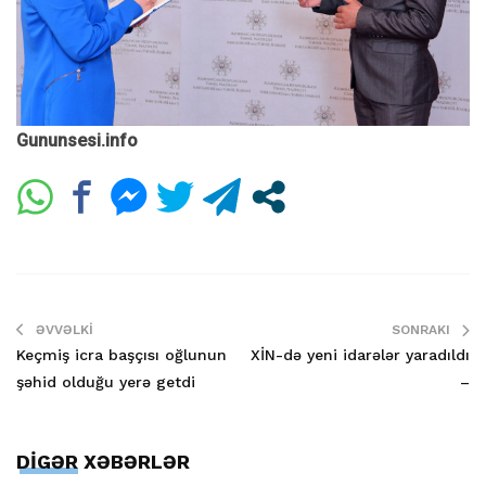
Gununsesi.info
ƏVVƏLKI
SONRAKI
Keçmiş icra başçısı oğlunun
XİN-də yeni idarələr yaradıldı
şəhid olduğu yerə getdi
–
DİGƏR XƏBƏRLƏR