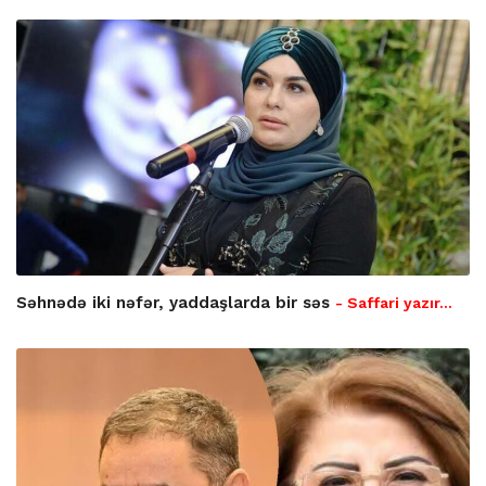
Səhnədə iki nəfər, yaddaşlarda bir səs
- Saffari yazır…