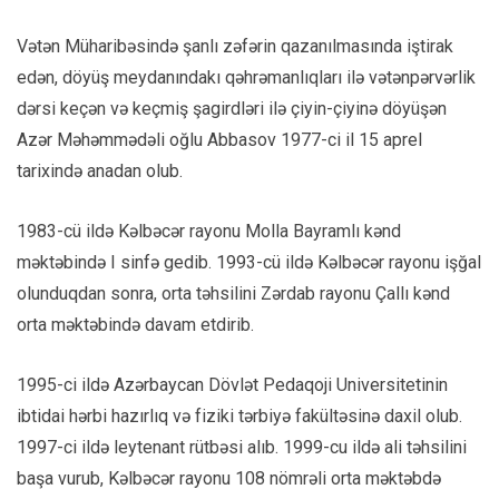
Vətən Müharibəsində şanlı zəfərin qazanılmasında iştirak
edən, döyüş meydanındakı qəhrəmanlıqları ilə vətənpərvərlik
dərsi keçən və keçmiş şagirdləri ilə çiyin-çiyinə döyüşən
Azər Məhəmmədəli oğlu Abbasov 1977-ci il 15 aprel
tarixində anadan olub.
1983-cü ildə Kəlbəcər rayonu Molla Bayramlı kənd
məktəbində I sinfə gedib. 1993-cü ildə Kəlbəcər rayonu işğal
olunduqdan sonra, orta təhsilini Zərdab rayonu Çallı kənd
orta məktəbində davam etdirib.
1995-ci ildə Azərbaycan Dövlət Pedaqoji Universitetinin
ibtidai hərbi hazırlıq və fiziki tərbiyə fakültəsinə daxil olub.
1997-ci ildə leytenant rütbəsi alıb. 1999-cu ildə ali təhsilini
başa vurub, Kəlbəcər rayonu 108 nömrəli orta məktəbdə