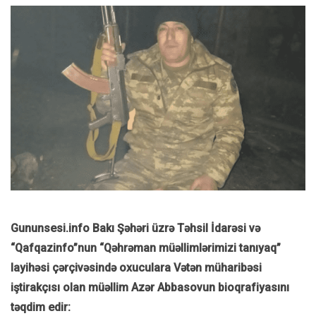
Gununsesi.info Bakı Şəhəri üzrə Təhsil İdarəsi və
“Qafqazinfo”nun “Qəhrəman müəllimlərimizi tanıyaq”
layihəsi çərçivəsində oxuculara Vətən müharibəsi
iştirakçısı olan müəllim Azər Abbasovun bioqrafiyasını
təqdim edir: