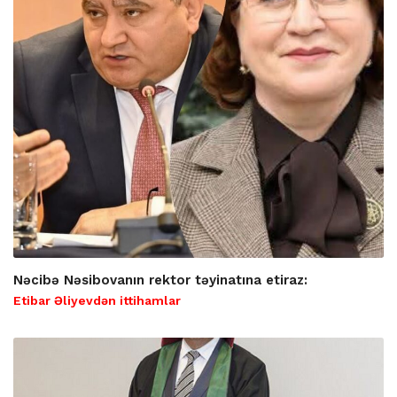
Nəcibə Nəsibovanın rektor təyinatına etiraz:
Etibar Əliyevdən ittihamlar