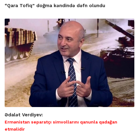
“Qara Tofiq” doğma kəndində dəfn olundu
Ədalət Verdiyev:
Ermənistan separatçı simvollarını qanunla qadağan
etməlidir