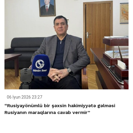
06 İyun 2026 23:27
“Rusiyayönümlü bir şəxsin hakimiyyətə gəlməsi
Rusiyanın maraqlarına cavab vermir”