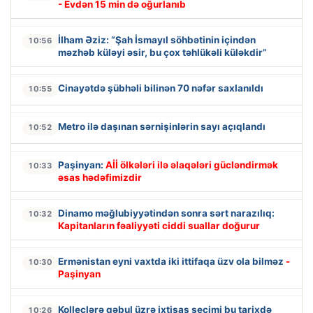
- Evdən 15 min də oğurlanıb
İlham Əziz: “Şah İsmayıl söhbətinin içindən
10:56
məzhəb küləyi əsir, bu çox təhlükəli küləkdir”
Cinayətdə şübhəli bilinən 70 nəfər saxlanıldı
10:55
Metro ilə daşınan sərnişinlərin sayı açıqlandı
10:52
Paşinyan:
Aİİ ölkələri ilə əlaqələri gücləndirmək
10:33
əsas hədəfimizdir
Dinamo məğlubiyyətindən sonra sərt narazılıq:
10:32
Kapitanların fəaliyyəti ciddi suallar doğurur
Ermənistan eyni vaxtda iki ittifaqa üzv ola bilməz
-
10:30
Paşinyan
Kolleclərə qəbul üzrə ixtisas seçimi bu tarixdə
10:26