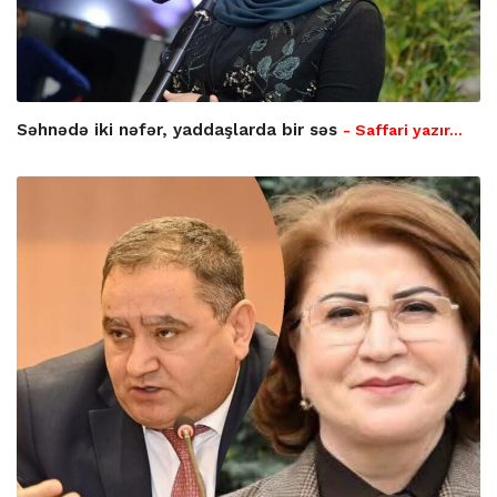
Səhnədə iki nəfər, yaddaşlarda bir səs
- Saffari yazır…