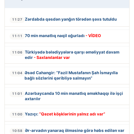
Zərdabda qəsdən yanğın törədən şəxs tutuldu
11:27
70 min manatlıq naqil oğurladı
- VİDEO
11:11
Türkiyədə bələdiyyələrə qarşı əməliyyat davam
11:06
edir
- Saxlanılanlar var
Əsəd Cahangir: “Fazil Mustafanın Şah İsmayılla
11:04
bağlı sözlərini qəribliyə salmayın”
Azərbaycanda 10 min manatlıq əməkhaqqı ilə işçi
11:01
axtarılır
Yazıçı:
“Qəzet köşklərinin yalnız adı var”
11:00
Ər-arvadın yanaraq ölməsinə görə həbs edilən var
10:58