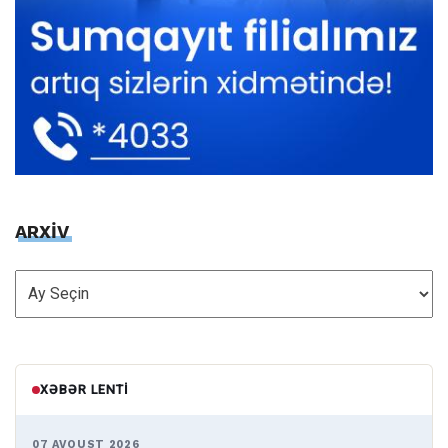
ARXİV
ARXİV
XƏBƏR LENTI
07 AVQUST 2026