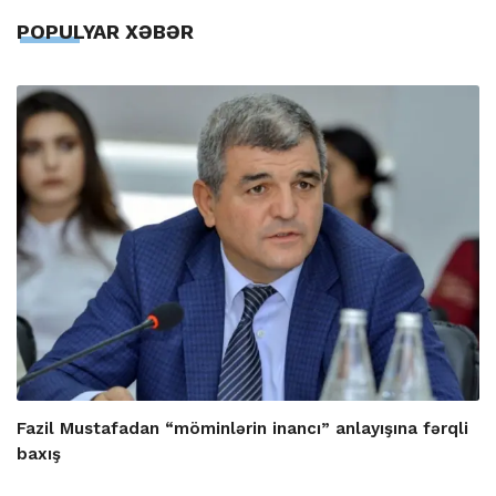
POPULYAR XƏBƏR
Fazil Mustafadan “möminlərin inancı” anlayışına fərqli
baxış