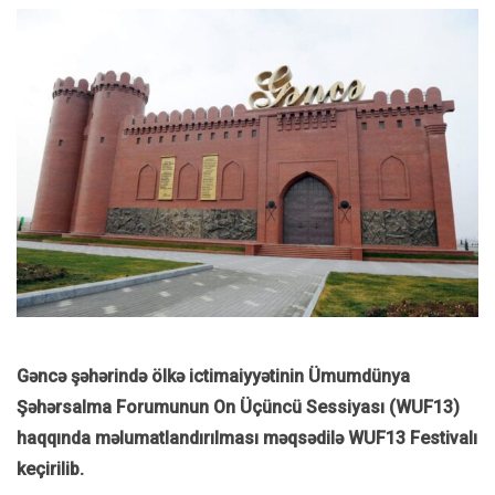
Gəncə şəhərində ölkə ictimaiyyətinin Ümumdünya
Şəhərsalma Forumunun On Üçüncü Sessiyası (WUF13)
haqqında məlumatlandırılması məqsədilə WUF13 Festivalı
keçirilib.