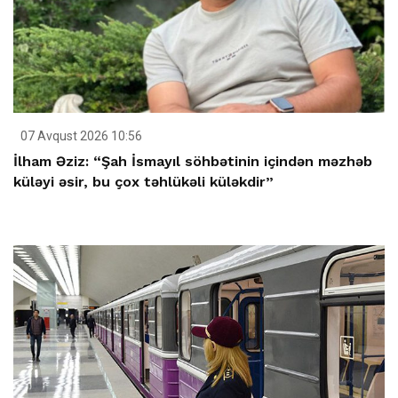
07 Avqust 2026 10:56
İlham Əziz: “Şah İsmayıl söhbətinin içindən məzhəb
küləyi əsir, bu çox təhlükəli küləkdir”