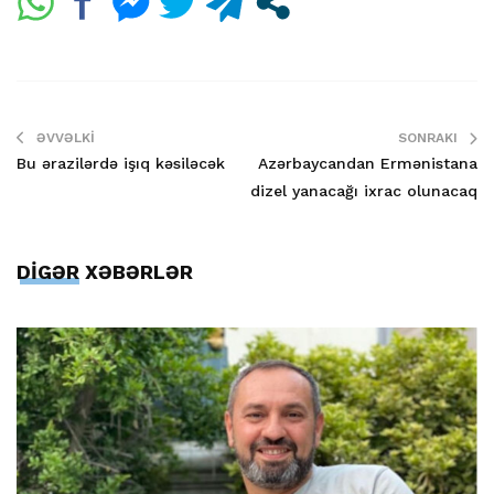
ƏVVƏLKI
SONRAKI
Bu ərazilərdə işıq kəsiləcək
Azərbaycandan Ermənistana
dizel yanacağı ixrac olunacaq
DİGƏR XƏBƏRLƏR