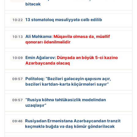
bitəcək
13 stomatoloq məsuliyyətə cəlb edilib
10:22
Ali Məhkəmə:
Müqavilə olmasa da, müəllif
10:13
qonorarı ödənilməlidir
Emin Ağalarov:
Dünyada ən böyük 5-ci kazino
10:09
Azərbaycanda olacaq
Politoloq: “Bəziləri gələcəyin qapısını açır,
09:57
bəziləri kartdan-karta köçürmələri sayır”
“Rusiya köhnə təhlükəsizlik modelindən
09:57
uzaqlaşır”
Rusiyadan Ermənistana Azərbaycandan tranzit
09:46
keçməklə buğda və daş kömür göndəriləcək