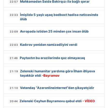
Məhkəmədən Səidə Bəkirqızı ilə bağlı qərar
22:57
İmişlidə 5 yaşlı uşaq bədbəxt hadisə nəticəsində
22:33
ölüb
Avropada istidən 25 mindən çox insan ölüb
22:09
Kadırov yenidən namizədliyini verdi
22:03
Paytaxtın bu ərazilərində qaz olmayacaq
21:46
Zelenski humanitar yardıma görə İlham Əliyevə
21:19
təşəkkür etdi
-Bayramov
Vətəndaş “Azəronlineinternet”dən şikayətçidir
21:10
Zelenski Ceyhun Bayramovu qəbul etdi
- VİDEO
20:44