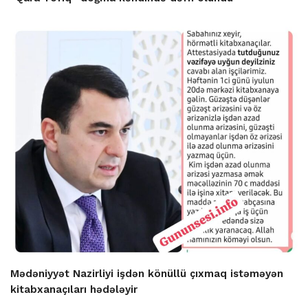
Mədəniyyət Nazirliyi işdən könüllü çıxmaq istəməyən
kitabxanaçıları hədələyir