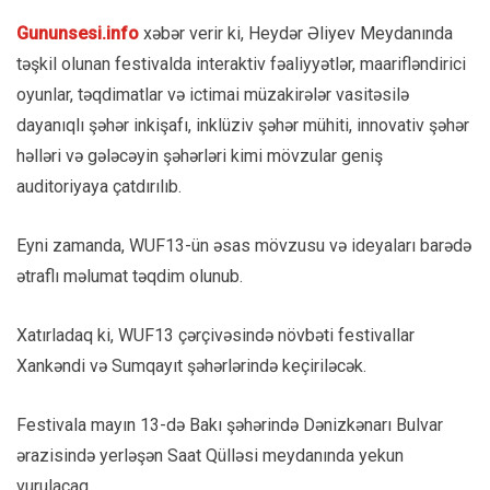
Gununsesi.info
xəbər verir ki, Heydər Əliyev Meydanında
təşkil olunan festivalda interaktiv fəaliyyətlər, maarifləndirici
oyunlar, təqdimatlar və ictimai müzakirələr vasitəsilə
dayanıqlı şəhər inkişafı, inklüziv şəhər mühiti, innovativ şəhər
həlləri və gələcəyin şəhərləri kimi mövzular geniş
auditoriyaya çatdırılıb.
Eyni zamanda, WUF13-ün əsas mövzusu və ideyaları barədə
ətraflı məlumat təqdim olunub.
Xatırladaq ki, WUF13 çərçivəsində növbəti festivallar
Xankəndi və Sumqayıt şəhərlərində keçiriləcək.
Festivala mayın 13-də Bakı şəhərində Dənizkənarı Bulvar
ərazisində yerləşən Saat Qülləsi meydanında yekun
vurulacaq.