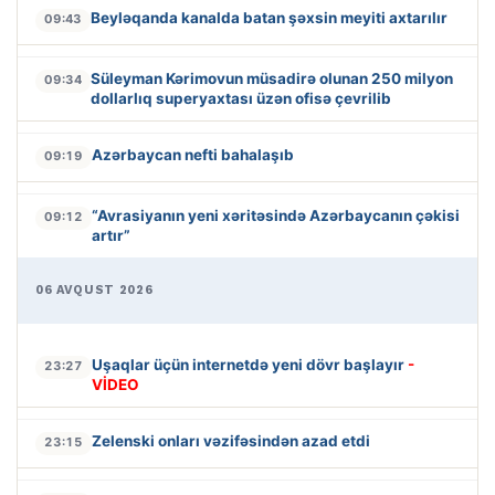
Beyləqanda kanalda batan şəxsin meyiti axtarılır
09:43
Süleyman Kərimovun müsadirə olunan 250 milyon
09:34
dollarlıq superyaxtası üzən ofisə çevrilib
Azərbaycan nefti bahalaşıb
09:19
“Avrasiyanın yeni xəritəsində Azərbaycanın çəkisi
09:12
artır”
06 AVQUST 2026
Uşaqlar üçün internetdə yeni dövr başlayır
-
23:27
VİDEO
Zelenski onları vəzifəsindən azad etdi
23:15