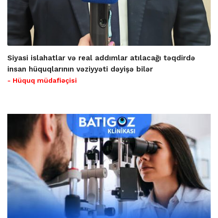
Siyasi islahatlar və real addımlar atılacağı təqdirdə
insan hüquqlarının vəziyyəti dəyişə bilər
- Hüquq müdafiəçisi