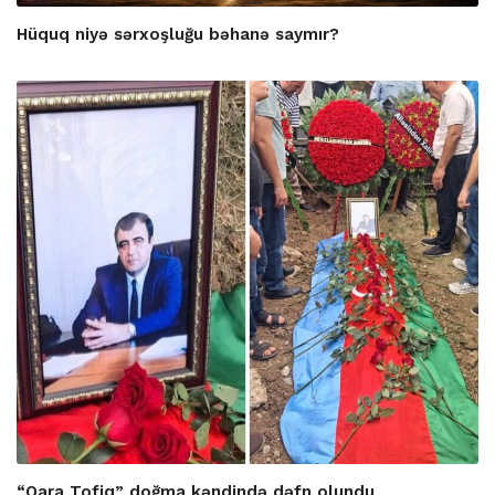
Hüquq niyə sərxoşluğu bəhanə saymır?
“Qara Tofiq” doğma kəndində dəfn olundu