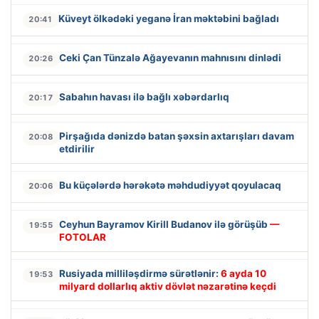
Küveyt ölkədəki yeganə İran məktəbini bağladı
20:41
Ceki Çan Tünzalə Ağayevanın mahnısını dinlədi
20:26
Sabahın havası ilə bağlı xəbərdarlıq
20:17
Pirşağıda dənizdə batan şəxsin axtarışları davam
20:08
etdirilir
Bu küçələrdə hərəkətə məhdudiyyət qoyulacaq
20:06
Ceyhun Bayramov Kirill Budanov ilə görüşüb
—
19:55
FOTOLAR
Rusiyada milliləşdirmə sürətlənir:
6 ayda 10
19:53
milyard dollarlıq aktiv dövlət nəzarətinə keçdi