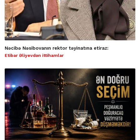
Nəcibə Nəsibovanın rektor təyinatına etiraz:
Etibar Əliyevdən ittihamlar