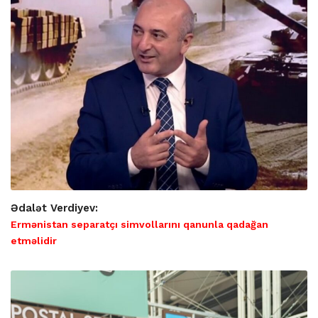
Ədalət Verdiyev:
Ermənistan separatçı simvollarını qanunla qadağan
etməlidir