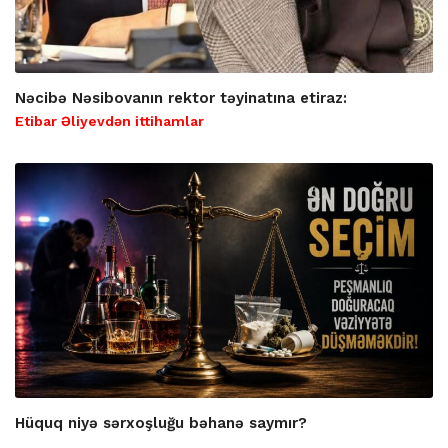
Nəcibə Nəsibovanın rektor təyinatına etiraz:
Etibar Əliyevdən ittihamlar
Hüquq niyə sərxoşluğu bəhanə saymır?