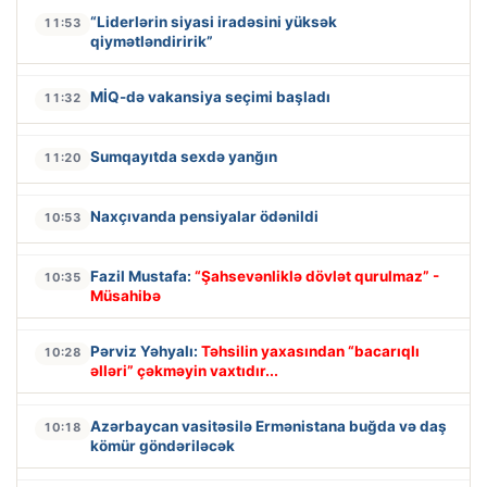
“Liderlərin siyasi iradəsini yüksək
11:53
qiymətləndiririk”
MİQ-də vakansiya seçimi başladı
11:32
Sumqayıtda sexdə yanğın
11:20
Naxçıvanda pensiyalar ödənildi
10:53
Fazil Mustafa:
“Şahsevənliklə dövlət qurulmaz” -
10:35
Müsahibə
Pərviz Yəhyalı:
Təhsilin yaxasından “bacarıqlı
10:28
əlləri” çəkməyin vaxtıdır...
Azərbaycan vasitəsilə Ermənistana buğda və daş
10:18
kömür göndəriləcək