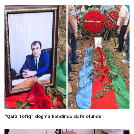
“Qara Tofiq” doğma kəndində dəfn olundu