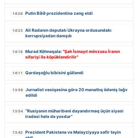
Putin BƏƏ prezidentinə zəng etdi
14:26
Ali Radanın deputatı Ukrayna ordusundakı
14:23
korrupsiyadan danışıb
Murad Köhnəqala:
"Şah İsmayıl mövzusu İranın
14:18
sifarişi ilə köpükləndirilir"
Qardaşoğlu bibisini gülləndi
14:11
Jurnalist vəsiqəsinə görə 20 manatlıq ödəniş ləğv
13:56
edildi
“Rusiyanın müharibəni dayandırmaq üçün siyasi
13:54
iradəsi hələ də yoxdur”
Prezident Pakistana və Malayziyaya səfir təyin
13:43
etdi