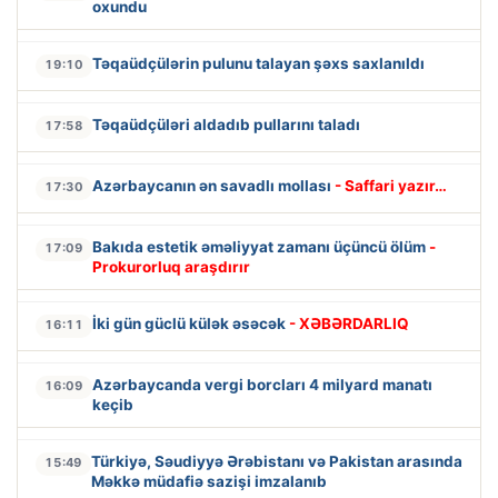
oxundu
Təqaüdçülərin pulunu talayan şəxs saxlanıldı
19:10
Təqaüdçüləri aldadıb pullarını taladı
17:58
Azərbaycanın ən savadlı mollası
- Saffari yazır…
17:30
Bakıda estetik əməliyyat zamanı üçüncü ölüm
-
17:09
Prokurorluq araşdırır
İki gün güclü külək əsəcək
- XƏBƏRDARLIQ
16:11
Azərbaycanda vergi borcları 4 milyard manatı
16:09
keçib
Türkiyə, Səudiyyə Ərəbistanı və Pakistan arasında
15:49
Məkkə müdafiə sazişi imzalanıb