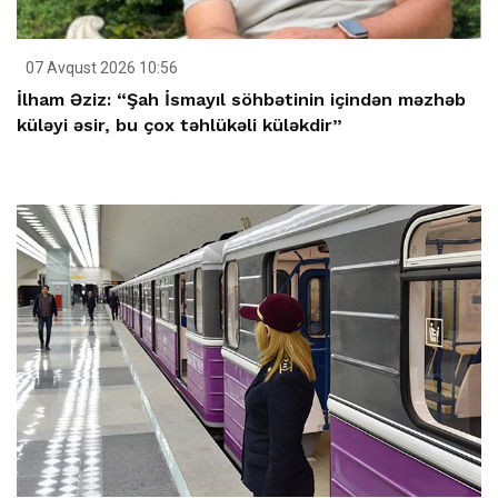
07 Avqust 2026 10:56
İlham Əziz: “Şah İsmayıl söhbətinin içindən məzhəb
küləyi əsir, bu çox təhlükəli küləkdir”