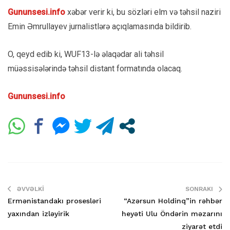
Gununsesi.info
xəbər verir ki, bu sözləri elm və təhsil naziri
Emin Əmrullayev jurnalistlərə açıqlamasında bildirib.
O, qeyd edib ki, WUF13-lə əlaqədar ali təhsil
müəssisələrində təhsil distant formatında olacaq.
Gununsesi.info
ƏVVƏLKI
SONRAKI
Ermənistandakı prosesləri
“Azərsun Holdinq”in rəhbər
yaxından izləyirik
heyəti Ulu Öndərin məzarını
ziyarət etdi