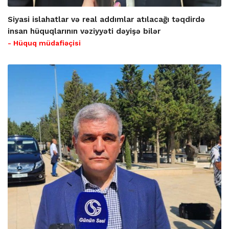
Siyasi islahatlar və real addımlar atılacağı təqdirdə
insan hüquqlarının vəziyyəti dəyişə bilər
- Hüquq müdafiəçisi