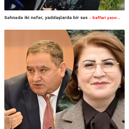
Səhnədə iki nəfər, yaddaşlarda bir səs
- Saffari yazır…