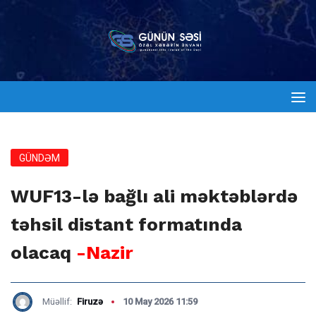
GÜNDƏM
WUF13-lə bağlı ali məktəblərdə
təhsil distant formatında
olacaq
-Nazir
Müəllif:
Firuzə
10 May 2026 11:59