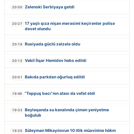
Zelenski Serbiyaya getdi
20:50
17 yaşlı qıza nişan mərasimi keçirənlər polisə
20:27
dəvət olundu
Rusiyada güclü zəlzələ oldu
20:18
Vəkil İlqar Həmidov həbs edildi
20:13
Bakıda parkdan oğurluq edildi
20:01
“Toppuş bacı”nın atası da vəfat etdi
19:46
Beyləqanda su kanalında çimən yeniyetmə
19:33
boğulub
Süleyman Mikayılovun 10 illik müavininə hökm
19:20