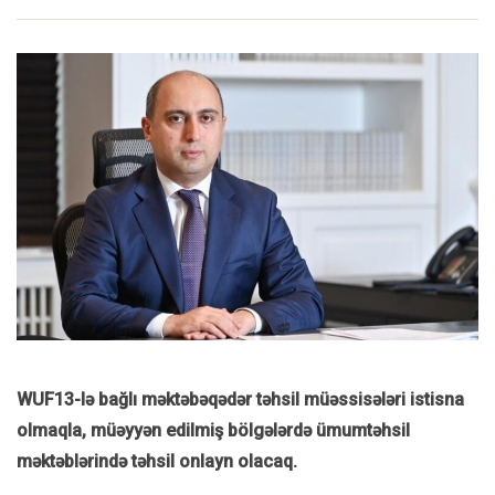
WUF13-lə bağlı məktəbəqədər təhsil müəssisələri istisna
olmaqla, müəyyən edilmiş bölgələrdə ümumtəhsil
məktəblərində təhsil onlayn olacaq.