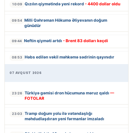
Qızılın qiymətində yeni rekord
- 4400 dollar oldu
10:09
Milli Qəhrəman Hökumə Əliyevanın doğum
09:54
günüdür
Neftin qiyməti artdı
- Brent 83 dolları keçdi
09:44
Həbs edilən vəkil məhkəmə sədrinin qayınıdır
08:53
07 AVQUST 2026
Türkiyə gəmisi dron hücumuna məruz qaldı
—
23:26
FOTOLAR
Tramp doğum yolu ilə vətəndaşlığı
23:03
məhdudlaşdıran yeni fərmanlar imzaladı