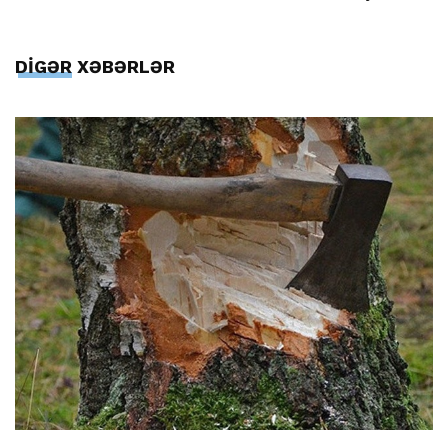
DİGƏR XƏBƏRLƏR