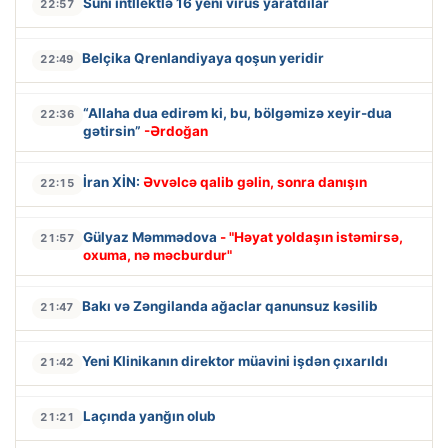
Süni intllektlə 16 yeni virus yaratdılar
22:57
Belçika Qrenlandiyaya qoşun yeridir
22:49
“Allaha dua edirəm ki, bu, bölgəmizə xeyir-dua
22:36
gətirsin”
-Ərdoğan
İran XİN:
Əvvəlcə qalib gəlin, sonra danışın
22:15
Gülyaz Məmmədova
- "Həyat yoldaşın istəmirsə,
21:57
oxuma, nə məcburdur"
Bakı və Zəngilanda ağaclar qanunsuz kəsilib
21:47
Yeni Klinikanın direktor müavini işdən çıxarıldı
21:42
Laçında yanğın olub
21:21