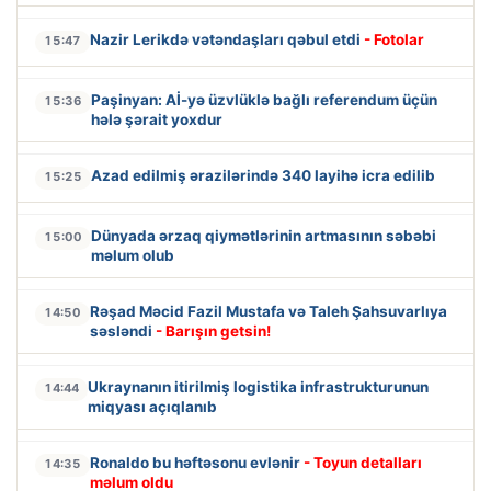
Nazir Lerikdə vətəndaşları qəbul etdi
- Fotolar
15:47
Paşinyan: Aİ-yə üzvlüklə bağlı referendum üçün
15:36
hələ şərait yoxdur
Azad edilmiş ərazilərində 340 layihə icra edilib
15:25
Dünyada ərzaq qiymətlərinin artmasının səbəbi
15:00
məlum olub
Rəşad Məcid Fazil Mustafa və Taleh Şahsuvarlıya
14:50
səsləndi
- Barışın getsin!
Ukraynanın itirilmiş logistika infrastrukturunun
14:44
miqyası açıqlanıb
Ronaldo bu həftəsonu evlənir
- Toyun detalları
14:35
məlum oldu