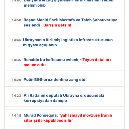
Dünyada ərzaq qiymətlərinin artmasının səbəbi
15:00
məlum olub
Rəşad Məcid Fazil Mustafa və Taleh Şahsuvarlıya
14:50
səsləndi
- Barışın getsin!
Ukraynanın itirilmiş logistika infrastrukturunun
14:44
miqyası açıqlanıb
Ronaldo bu həftəsonu evlənir
- Toyun detalları
14:35
məlum oldu
Putin BƏƏ prezidentinə zəng etdi
14:26
Ali Radanın deputatı Ukrayna ordusundakı
14:23
korrupsiyadan danışıb
Murad Köhnəqala:
"Şah İsmayıl mövzusu İranın
14:18
sifarişi ilə köpükləndirilir"