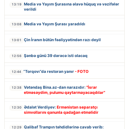
Media və Yayım Şurasına əlavə hüquq və vəzifələr
13:19
verildi
Media və Yayım Şurası yaradıldı
13:08
Çin İranın bütün fəaliyyətindən razı deyil
13:01
Şənbə günü 39 dərəcə isti olacaq
12:56
“Torqovı”da restoran yanır
- FOTO
12:44
Vətəndaş Bina.az-dan narazıdır:
"İsrar
12:38
etməsəydim, pulumu qaytarmayacaqdılar"
Ədalət Verdiyev:
Ermənistan separatçı
12:30
simvollarını qanunla qadağan etməlidir
Qalibaf Trampın təhdidlərinə cavab verib:
12:29