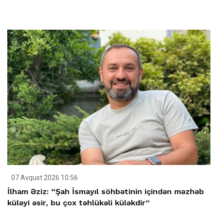
07 Avqust 2026 10:56
İlham Əziz: “Şah İsmayıl söhbətinin içindən məzhəb
küləyi əsir, bu çox təhlükəli küləkdir”