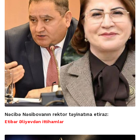
Nəcibə Nəsibovanın rektor təyinatına etiraz:
Etibar Əliyevdən ittihamlar