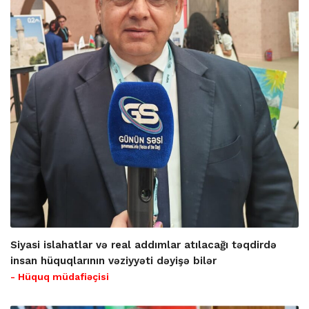
Siyasi islahatlar və real addımlar atılacağı təqdirdə
insan hüquqlarının vəziyyəti dəyişə bilər
- Hüquq müdafiəçisi