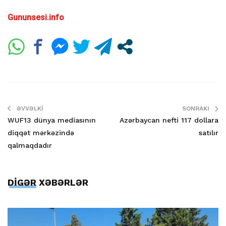
Gununsesi.info
ƏVVƏLKI
SONRAKI
WUF13 dünya mediasının
Azərbaycan nefti 117 dollara
diqqət mərkəzində
satılır
qalmaqdadır
DİGƏR XƏBƏRLƏR