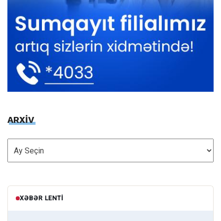
ARXİV
ARXİV
XƏBƏR LENTI