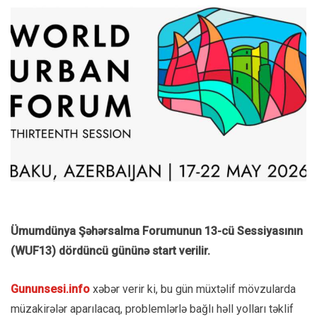
Ümumdünya Şəhərsalma Forumunun 13-cü Sessiyasının
(WUF13) dördüncü gününə start verilir.
Gununsesi.info
xəbər verir ki, bu gün müxtəlif mövzularda
müzakirələr aparılacaq, problemlərlə bağlı həll yolları təklif