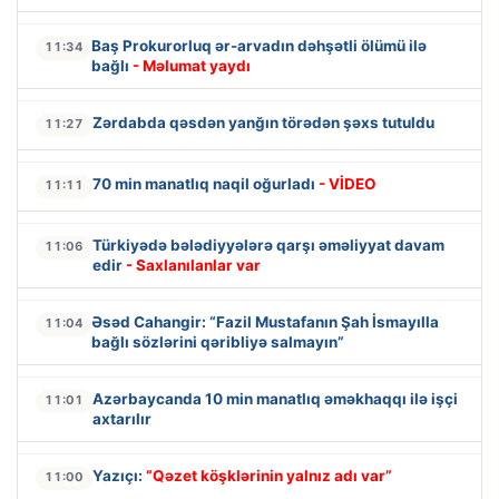
Baş Prokurorluq ər-arvadın dəhşətli ölümü ilə
11:34
bağlı
- Məlumat yaydı
Zərdabda qəsdən yanğın törədən şəxs tutuldu
11:27
70 min manatlıq naqil oğurladı
- VİDEO
11:11
Türkiyədə bələdiyyələrə qarşı əməliyyat davam
11:06
edir
- Saxlanılanlar var
Əsəd Cahangir: “Fazil Mustafanın Şah İsmayılla
11:04
bağlı sözlərini qəribliyə salmayın”
Azərbaycanda 10 min manatlıq əməkhaqqı ilə işçi
11:01
axtarılır
Yazıçı:
“Qəzet köşklərinin yalnız adı var”
11:00