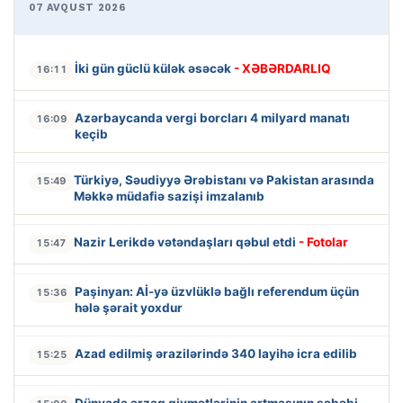
07 AVQUST 2026
İki gün güclü külək əsəcək
- XƏBƏRDARLIQ
16:11
Azərbaycanda vergi borcları 4 milyard manatı
16:09
keçib
Türkiyə, Səudiyyə Ərəbistanı və Pakistan arasında
15:49
Məkkə müdafiə sazişi imzalanıb
Nazir Lerikdə vətəndaşları qəbul etdi
- Fotolar
15:47
Paşinyan: Aİ-yə üzvlüklə bağlı referendum üçün
15:36
hələ şərait yoxdur
Azad edilmiş ərazilərində 340 layihə icra edilib
15:25