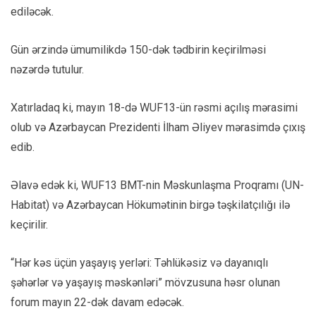
ediləcək.
Gün ərzində ümumilikdə 150-dək tədbirin keçirilməsi
nəzərdə tutulur.
Xatırladaq ki, mayın 18-də WUF13-ün rəsmi açılış mərasimi
olub və Azərbaycan Prezidenti İlham Əliyev mərasimdə çıxış
edib.
Əlavə edək ki, WUF13 BMT-nin Məskunlaşma Proqramı (UN-
Habitat) və Azərbaycan Hökumətinin birgə təşkilatçılığı ilə
keçirilir.
“Hər kəs üçün yaşayış yerləri: Təhlükəsiz və dayanıqlı
şəhərlər və yaşayış məskənləri” mövzusuna həsr olunan
forum mayın 22-dək davam edəcək.