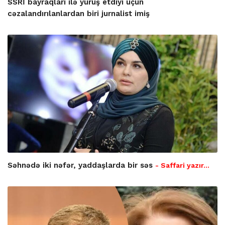
SSRİ bayraqları ilə yürüş etdiyi üçün
cəzalandırılanlardan biri jurnalist imiş
Səhnədə iki nəfər, yaddaşlarda bir səs
- Saffari yazır…