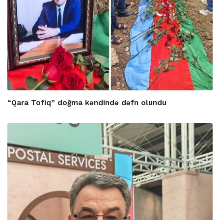
“Qara Tofiq” doğma kəndində dəfn olundu