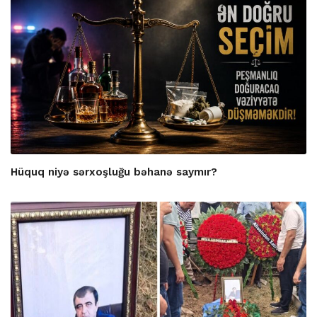
Hüquq niyə sərxoşluğu bəhanə saymır?