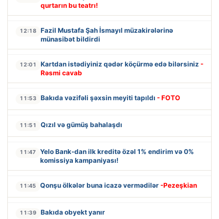
qurtarın bu teatrı!
Fazil Mustafa Şah İsmayıl müzakirələrinə
12:18
münasibət bildirdi
Kartdan istədiyiniz qədər köçürmə edə bilərsiniz
-
12:01
Rəsmi cavab
Bakıda vəzifəli şəxsin meyiti tapıldı
- FOTO
11:53
Qızıl və gümüş bahalaşdı
11:51
Yelo Bank-dan ilk kreditə özəl 1% endirim və 0%
11:47
komissiya kampaniyası!
Qonşu ölkələr buna icazə vermədilər
-Pezeşkian
11:45
Bakıda obyekt yanır
11:39