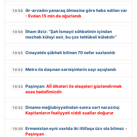
Ər-arvadın yanaraq ölməsinə görə həbs edilən var
10:58
- Evdən 15 min də oğurlanıb
İlham Əziz: “Şah İsmayıl söhbətinin içindən
10:56
məzhəb küləyi əsir, bu çox təhlükəli küləkdir”
Cinayətdə şübhəli bilinən 70 nəfər saxlanıldı
10:55
Metro ilə daşınan sərnişinlərin sayı açıqlandı
10:52
Paşinyan:
Aİİ ölkələri ilə əlaqələri gücləndirmək
10:33
əsas hədəfimizdir
Dinamo məğlubiyyətindən sonra sərt narazılıq:
10:32
Kapitanların fəaliyyəti ciddi suallar doğurur
Ermənistan eyni vaxtda iki ittifaqa üzv ola bilməz
-
10:30
Paşinyan