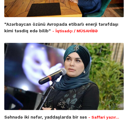
“Azərbaycan özünü Avropada etibarlı enerji tərəfdaşı
kimi təsdiq edə bilib”
- İqtisadçı / MÜSAHİBƏ
Səhnədə iki nəfər, yaddaşlarda bir səs
- Saffari yazır…