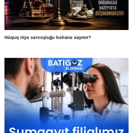
Hüquq niyə sərxoşluğu bəhanə saymır?