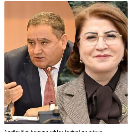
Nəcibə Nəsibovanın rektor təyinatına etiraz: