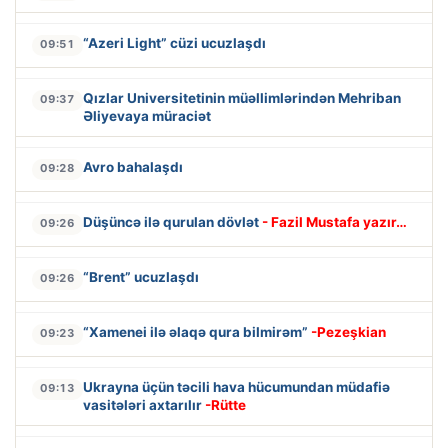
“Azeri Light” cüzi ucuzlaşdı
09:51
Qızlar Universitetinin müəllimlərindən Mehriban
09:37
Əliyevaya müraciət
Avro bahalaşdı
09:28
Düşüncə ilə qurulan dövlət
- Fazil Mustafa yazır…
09:26
“Brent” ucuzlaşdı
09:26
“Xamenei ilə əlaqə qura bilmirəm”
-Pezeşkian
09:23
Ukrayna üçün təcili hava hücumundan müdafiə
09:13
vasitələri axtarılır
-Rütte