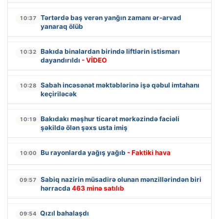
Tərtərdə baş verən yanğın zamanı ər-arvad
10:37
yanaraq ölüb
Bakıda binalardan birində liftlərin istismarı
10:32
dayandırıldı
- VİDEO
Sabah incəsənət məktəblərinə işə qəbul imtahanı
10:28
keçiriləcək
Bakıdakı məşhur ticarət mərkəzində faciəli
10:19
şəkildə ölən şəxs usta imiş
Bu rayonlarda yağış yağıb
- Faktiki hava
10:00
Sabiq nazirin müsadirə olunan mənzillərindən biri
09:57
hərracda
463 minə satılıb
Qızıl bahalaşdı
09:54