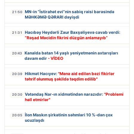
MN-in “İstirahət evi”nin sabiq rəisi barəsində
21:50
MƏHKƏMƏ QƏRARI dəyişdi
Hacıbəy Heydərli Zaur Baxşəliyevə cavab verdi:
21:31
“Rəşad Məcidin fikrini düzgün anlamayıb”
Kanalda batan 14 yaşlı yeniyetmənin axtarışları
20:43
davam edir
- VİDEO
Hikmət Hacıyev:
"Mənə aid edilən bəzi fikirlər
20:39
təhrif olunmuş şəkildə təqdim edilib"
Vətəndaş Nar-ın xidmətindən narazıdır:
"Problemi
20:30
həll etmirlər"
İlon Maskın şirkətinin səhmləri 10 %-dən çox
20:05
ucuzlaşdı