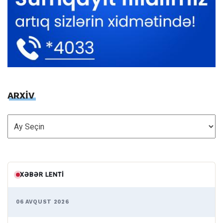
ARXİV
ARXİV
XƏBƏR LENTI
06 AVQUST 2026