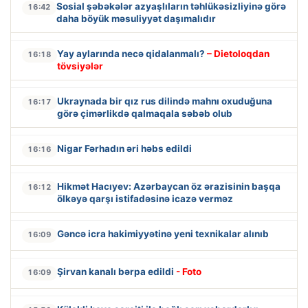
Sosial şəbəkələr azyaşlıların təhlükəsizliyinə görə
16:42
daha böyük məsuliyyət daşımalıdır
Yay aylarında necə qidalanmalı?
– Dietoloqdan
16:18
tövsiyələr
Ukraynada bir qız rus dilində mahnı oxuduğuna
16:17
görə çimərlikdə qalmaqala səbəb olub
Nigar Fərhadın əri həbs edildi
16:16
Hikmət Hacıyev: Azərbaycan öz ərazisinin başqa
16:12
ölkəyə qarşı istifadəsinə icazə verməz
Gəncə icra hakimiyyətinə yeni texnikalar alınıb
16:09
Şirvan kanalı bərpa edildi
- Foto
16:09