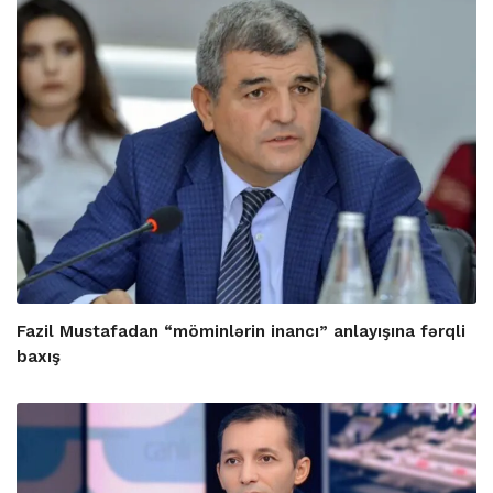
Fazil Mustafadan “möminlərin inancı” anlayışına fərqli
baxış