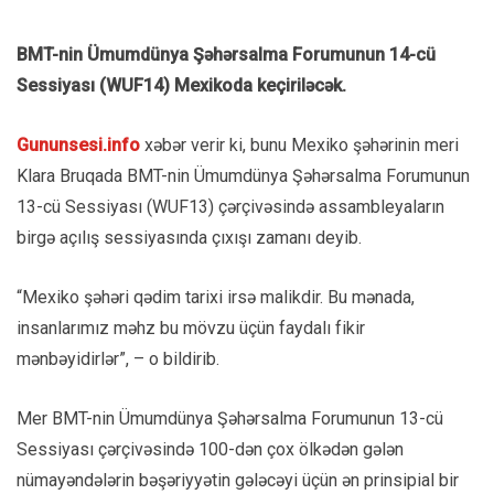
BMT-nin Ümumdünya Şəhərsalma Forumunun 14-cü
Sessiyası (WUF14) Mexikoda keçiriləcək.
Gununsesi.info
xəbər verir ki, bunu Mexiko şəhərinin meri
Klara Bruqada BMT-nin Ümumdünya Şəhərsalma Forumunun
13-cü Sessiyası (WUF13) çərçivəsində assambleyaların
birgə açılış sessiyasında çıxışı zamanı deyib.
“Mexiko şəhəri qədim tarixi irsə malikdir. Bu mənada,
insanlarımız məhz bu mövzu üçün faydalı fikir
mənbəyidirlər”, – o bildirib.
Mer BMT-nin Ümumdünya Şəhərsalma Forumunun 13-cü
Sessiyası çərçivəsində 100-dən çox ölkədən gələn
nümayəndələrin bəşəriyyətin gələcəyi üçün ən prinsipial bir