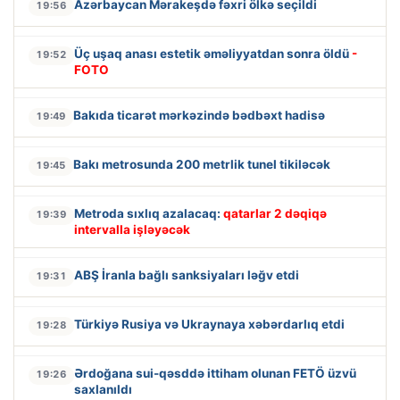
Azərbaycan Mərakeşdə fəxri ölkə seçildi
19:56
Üç uşaq anası estetik əməliyyatdan sonra öldü
-
19:52
FOTO
Bakıda ticarət mərkəzində bədbəxt hadisə
19:49
Bakı metrosunda 200 metrlik tunel tikiləcək
19:45
Metroda sıxlıq azalacaq:
qatarlar 2 dəqiqə
19:39
intervalla işləyəcək
ABŞ İranla bağlı sanksiyaları ləğv etdi
19:31
Türkiyə Rusiya və Ukraynaya xəbərdarlıq etdi
19:28
Ərdoğana sui-qəsddə ittiham olunan FETÖ üzvü
19:26
saxlanıldı