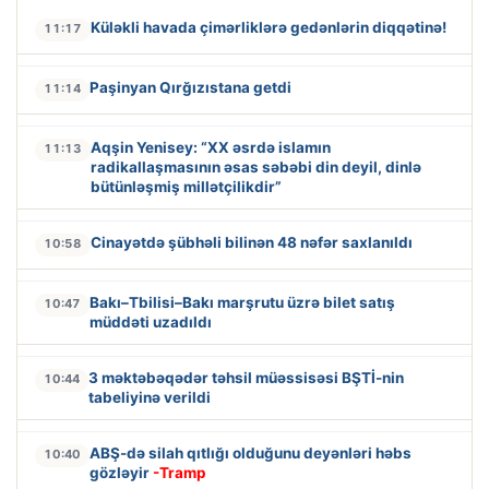
Küləkli havada çimərliklərə gedənlərin diqqətinə!
11:17
Paşinyan Qırğızıstana getdi
11:14
Aqşin Yenisey: “XX əsrdə islamın
11:13
radikallaşmasının əsas səbəbi din deyil, dinlə
bütünləşmiş millətçilikdir”
Cinayətdə şübhəli bilinən 48 nəfər saxlanıldı
10:58
Bakı–Tbilisi–Bakı marşrutu üzrə bilet satış
10:47
müddəti uzadıldı
3 məktəbəqədər təhsil müəssisəsi BŞTİ-nin
10:44
tabeliyinə verildi
ABŞ-də silah qıtlığı olduğunu deyənləri həbs
10:40
gözləyir
-Tramp