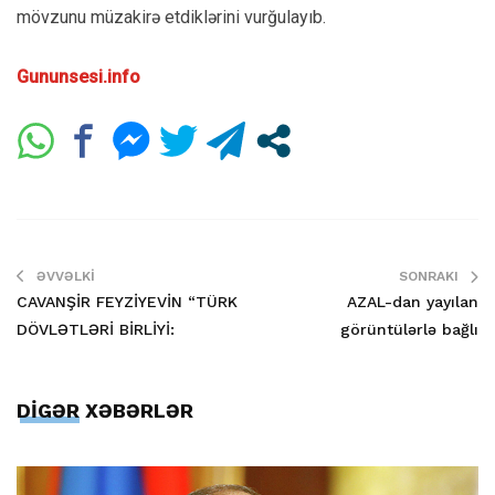
mövzunu müzakirə etdiklərini vurğulayıb.
Gununsesi.info
ƏVVƏLKI
SONRAKI
CAVANŞİR FEYZİYEVİN “TÜRK
AZAL-dan yayılan
DÖVLƏTLƏRİ BİRLİYİ:
görüntülərlə bağlı
DİGƏR XƏBƏRLƏR