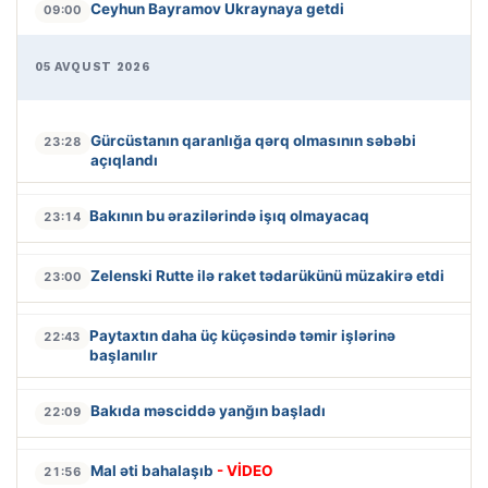
Ceyhun Bayramov Ukraynaya getdi
09:00
05 AVQUST 2026
Gürcüstanın qaranlığa qərq olmasının səbəbi
23:28
açıqlandı
Bakının bu ərazilərində işıq olmayacaq
23:14
Zelenski Rutte ilə raket tədarükünü müzakirə etdi
23:00
Paytaxtın daha üç küçəsində təmir işlərinə
22:43
başlanılır
Bakıda məsciddə yanğın başladı
22:09
Mal əti bahalaşıb
- VİDEO
21:56