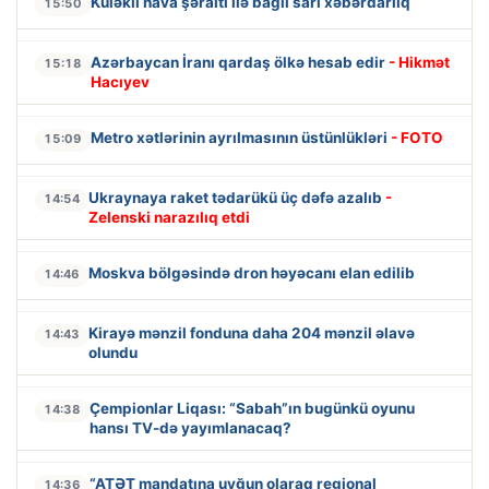
Küləkli hava şəraiti ilə bağlı sarı xəbərdarlıq
15:50
Azərbaycan İranı qardaş ölkə hesab edir
- Hikmət
15:18
Hacıyev
Metro xətlərinin ayrılmasının üstünlükləri
- FOTO
15:09
Ukraynaya raket tədarükü üç dəfə azalıb
-
14:54
Zelenski narazılıq etdi
Moskva bölgəsində dron həyəcanı elan edilib
14:46
Kirayə mənzil fonduna daha 204 mənzil əlavə
14:43
olundu
Çempionlar Liqası: “Sabah”ın bugünkü oyunu
14:38
hansı TV-də yayımlanacaq?
“ATƏT mandatına uyğun olaraq regional
14:36