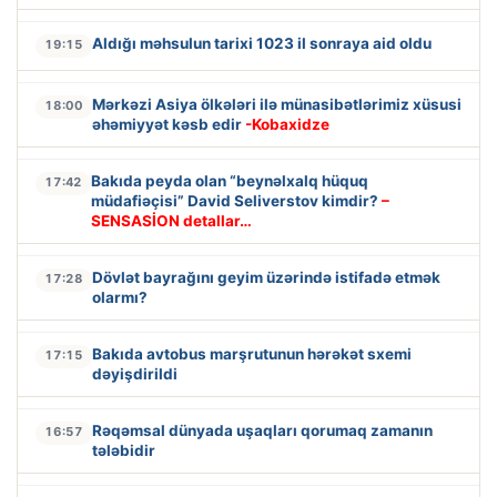
Aldığı məhsulun tarixi 1023 il sonraya aid oldu
19:15
Mərkəzi Asiya ölkələri ilə münasibətlərimiz xüsusi
18:00
əhəmiyyət kəsb edir
-Kobaxidze
Bakıda peyda olan “beynəlxalq hüquq
17:42
müdafiəçisi” David Seliverstov kimdir?
–
SENSASİON detallar…
Dövlət bayrağını geyim üzərində istifadə etmək
17:28
olarmı?
Bakıda avtobus marşrutunun hərəkət sxemi
17:15
dəyişdirildi
Rəqəmsal dünyada uşaqları qorumaq zamanın
16:57
tələbidir