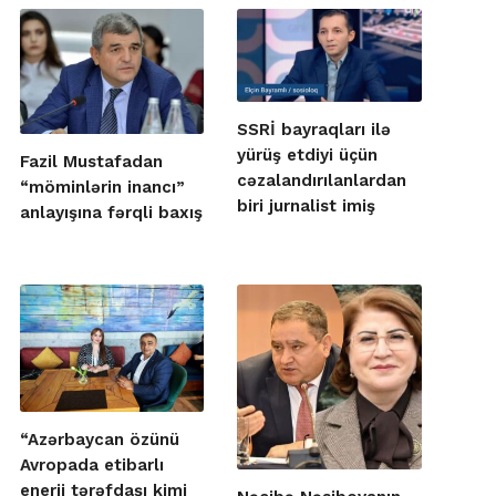
SSRİ bayraqları ilə
yürüş etdiyi üçün
Fazil Mustafadan
cəzalandırılanlardan
“möminlərin inancı”
biri jurnalist imiş
anlayışına fərqli baxış
“Azərbaycan özünü
Avropada etibarlı
enerji tərəfdaşı kimi