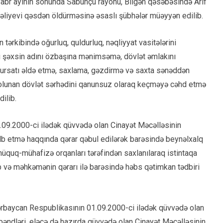
abr ayının sonunda Sabunçu rayonu, Bilgəh qəsəbəsində Arif
Vəliyevi qəsdən öldürməsinə əsaslı şübhələr müəyyən edilib.
tərkibində oğurluq, quldurluq, nəqliyyat vasitələrini
li şəxsin adını özbaşına mənimsəmə, dövlət əmlakını
ursatı əldə etmə, saxlama, gəzdirmə və saxta sənəddən
olunan dövlət sərhədini qanunsuz olaraq keçməyə cəhd etmə
dilib.
.09.2000-ci ilədək qüvvədə olan Cinayət Məcəlləsinin
əlb etmə haqqında qərar qəbul edilərək barəsində beynəlxalq
ə hüquq-mühafizə orqanları tərəfindən saxlanılaraq istintaqa
b və məhkəmənin qərarı ilə barəsində həbs qətimkan tədbiri
Azərbaycan Respublikasının 01.09.2000-ci ilədək qüvvədə olan
 bəndləri, eləcə də hazırda qüvvədə olan Cinayət Məcəlləsinin