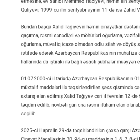
etməsinə, ev sahibi Məmməd Hacıyevi, həmin ilin senty
Quliyevi, 1999-cu ilin sentyabr ayının 11-də isə Zahid 
Bundan başqa Xalid Tağıyevin həmin cinayətkar dəstənin 
qaçırma, rəsmi sənədləri və möhürləri oğurlama, vəzifə
oğurlama, müvafiq icazə olmadan odlu silah və döyüş s
istifadə edərək Azərbaycan Respublikasının mühafizə 
hallarında da iştirakı ilə bağlı əsaslı şübhələr müəyyən e
01.07.2000-ci il tarixdə Azərbaycan Respublikasının 01
müxtəlif maddələri ilə təqsirləndirilən şəxs qismində c
axtarış elan edilmiş Xalid Tağıyev cari il fevralın 12-d
təqdim edilib, növbəti gün ona rəsmi ittiham elan olunu
seçilib.
2025-ci il aprelin 29-da təqsirləndirilən şəxsə qarşı 
Cinayət Məcəlləsinin 70, 94-cü maddəsinin 1, 6, 7, 8-ci