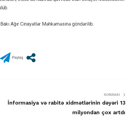
ülüb.
rə Bakı Ağır Cinayətlər Məhkəməsinə göndərilib.
SONRAKI
İnformasiya və rabitə xidmətlərinin dəyəri 13
milyondan çox artdı