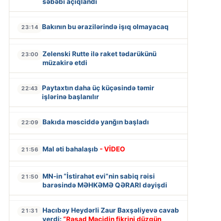
səbəbi açıqlandı
Bakının bu ərazilərində işıq olmayacaq
23:14
Zelenski Rutte ilə raket tədarükünü
23:00
müzakirə etdi
Paytaxtın daha üç küçəsində təmir
22:43
işlərinə başlanılır
Bakıda məsciddə yanğın başladı
22:09
Mal əti bahalaşıb
- VİDEO
21:56
MN-in “İstirahət evi”nin sabiq rəisi
21:50
barəsində MƏHKƏMƏ QƏRARI dəyişdi
Hacıbəy Heydərli Zaur Baxşəliyevə cavab
21:31
verdi:
“Rəşad Məcidin fikrini düzgün