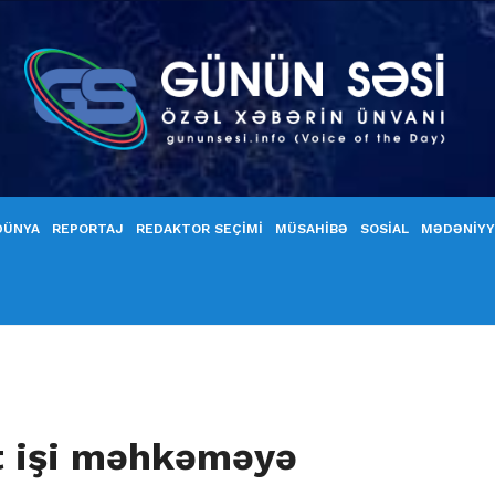
DÜNYA
REPORTAJ
REDAKTOR SEÇİMİ
MÜSAHİBƏ
SOSİAL
MƏDƏNİY
ət işi məhkəməyə