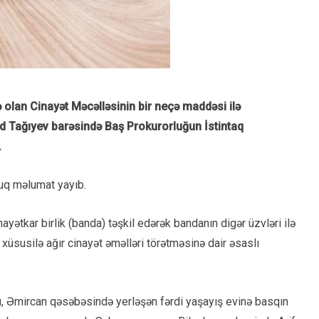
 olan Cinayət Məcəlləsinin bir neçə maddəsi ilə
lid Tağıyev barəsində Baş Prokurorluğun İstintaq
.
luq məlumat yayıb.
ayətkar birlik (banda) təşkil edərək bandanın digər üzvləri ilə
ə xüsusilə ağır cinayət əməlləri törətməsinə dair əsaslı
nu, Əmircan qəsəbəsində yerləşən fərdi yaşayış evinə basqın