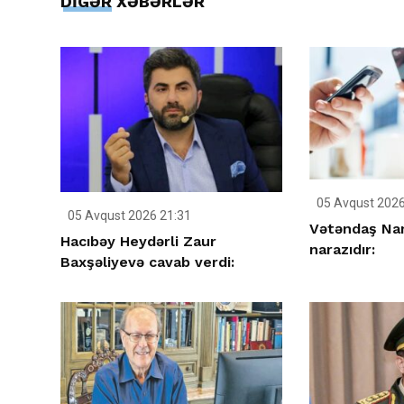
DİGƏR XƏBƏRLƏR
05 Avqust 2026
05 Avqust 2026 21:31
Vətəndaş Nar
Hacıbəy Heydərli Zaur
narazıdır:
Baxşəliyevə cavab verdi: