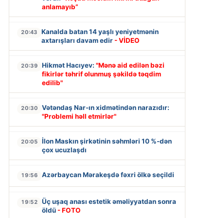
anlamayıb”
Kanalda batan 14 yaşlı yeniyetmənin
20:43
axtarışları davam edir
- VİDEO
Hikmət Hacıyev:
"Mənə aid edilən bəzi
20:39
fikirlər təhrif olunmuş şəkildə təqdim
edilib"
Vətəndaş Nar-ın xidmətindən narazıdır:
20:30
"Problemi həll etmirlər"
İlon Maskın şirkətinin səhmləri 10 %-dən
20:05
çox ucuzlaşdı
Azərbaycan Mərakeşdə fəxri ölkə seçildi
19:56
Üç uşaq anası estetik əməliyyatdan sonra
19:52
öldü
- FOTO