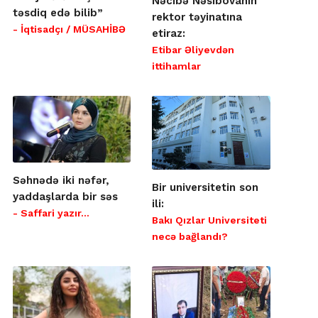
Nəcibə Nəsibovanın
təsdiq edə bilib”
rektor təyinatına
- İqtisadçı / MÜSAHİBƏ
etiraz:
Etibar Əliyevdən
ittihamlar
Səhnədə iki nəfər,
Bir universitetin son
yaddaşlarda bir səs
ili:
- Saffari yazır…
Bakı Qızlar Universiteti
necə bağlandı?