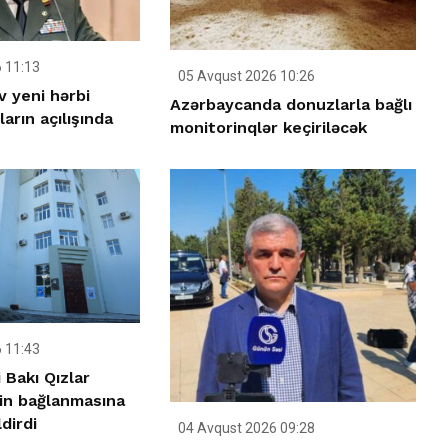
 11:13
05 Avqust 2026 10:26
v yeni hərbi
Azərbaycanda donuzlarla bağlı
arın açılışında
monitorinqlər keçiriləcək
 11:43
 Bakı Qızlar
nin bağlanmasına
dirdi
04 Avqust 2026 09:28