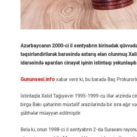
Azərbaycanın 2000-ci il sentyabrın birinədək qüvvədə
təqsirləndirilərək barəsində axtarış elan olunmuş Xa
idarəsində aparılan cinayət işinin istintaqı yekunlaşıb
Gununsesi.info
xəbər verir ki, bu barədə Baş Prokuror
İstintaqla Xalid Tağıyevin 1995-1999-cu illər ərzində cin
birgə Bakı şəhərinin müxtəlif ərazilərində bir sıra ağır v
şübhələr müəyyən edilmişdir.
Belə ki, onun 1998-ci il sentyabrın 2-də Suraxanı rayo