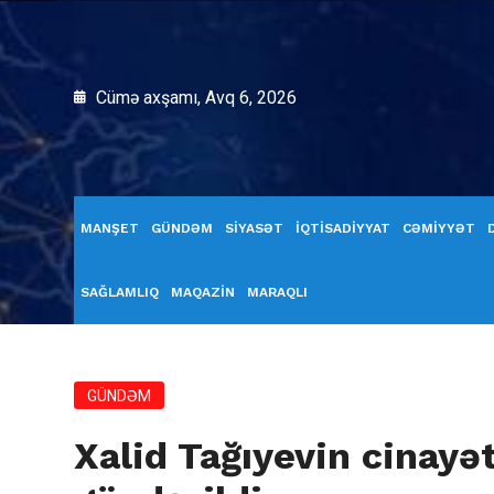
Cümə axşamı, Avq 6, 2026
MANŞET
GÜNDƏM
SİYASƏT
İQTİSADİYYAT
CƏMİYYƏT
SAĞLAMLIQ
MAQAZİN
MARAQLI
GÜNDƏM
Xalid Tağıyevin cinay