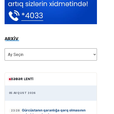
ARXİV
ARXİV
XƏBƏR LENTI
05 AVQUST 2026
Gürcüstanın qaranlığa qərq olmasının
23:28