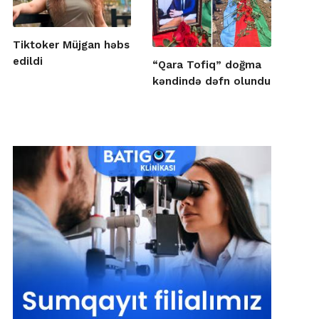
Tiktoker Müjgan həbs
edildi
“Qara Tofiq” doğma
kəndində dəfn olundu