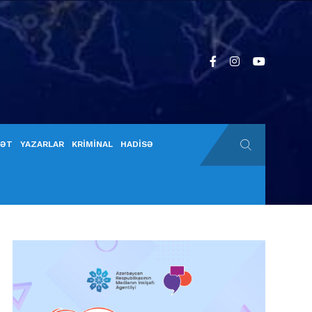
YƏT
YAZARLAR
KRİMİNAL
HADİSƏ