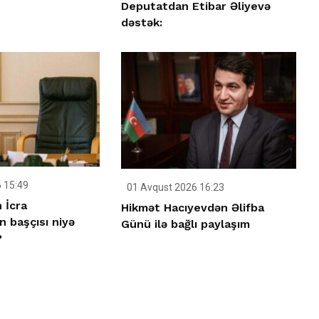
Deputatdan Etibar Əliyevə
dəstək:
 15:49
01 Avqust 2026 16:23
 İcra
Hikmət Hacıyevdən Əlifba
n başçısı niyə
Günü ilə bağlı paylaşım
?