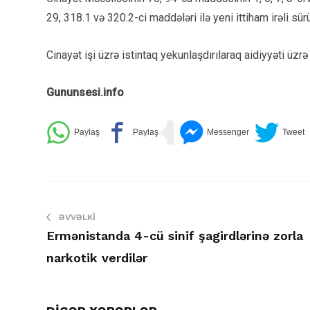
29, 318.1 və 320.2-ci maddələri ilə yeni ittiham irəli sür
Cinayət işi üzrə istintaq yekunlaşdırılaraq aidiyyəti üz
Gununsesi.info
ƏVVƏLKI
Ermənistanda 4-cü sinif şagirdlərinə zorla
narkotik verdilər