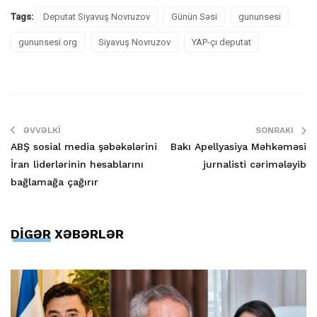
Tags:
Deputat Siyavuş Novruzov
Günün Səsi
gununsesi
gununsesi.org
Siyavuş Novruzov
YAP-çı deputat
ƏVVƏLKI
SONRAKI
ABŞ sosial media şəbəkələrini
Bakı Apellyasiya Məhkəməsi
İran liderlərinin hesablarını
jurnalisti cərimələyib
bağlamağa çağırır
DİGƏR XƏBƏRLƏR