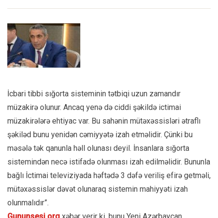
İcbari tibbi sığorta sisteminin tətbiqi uzun zamandır
müzakirə olunur. Ancaq yenə də ciddi şəkildə ictimai
müzakirələrə ehtiyac var. Bu sahənin mütəxəssisləri ətraflı
şəkiləd bunu yenidən cəmiyyətə izah etməlidir. Çünki bu
məsələ tək qanunla həll olunası deyil. İnsanlara sığorta
sistemindən necə istifadə olunması izah edilməlidir. Bununla
bağlı İctimai televiziyada həftədə 3 dəfə veriliş efirə getməli,
mütəxəssislər dəvət olunaraq sistemin mahiyyəti izah
olunmalıdır”.
Gununsesi.org
xəbər verir ki, bunu Yeni Azərbaycan