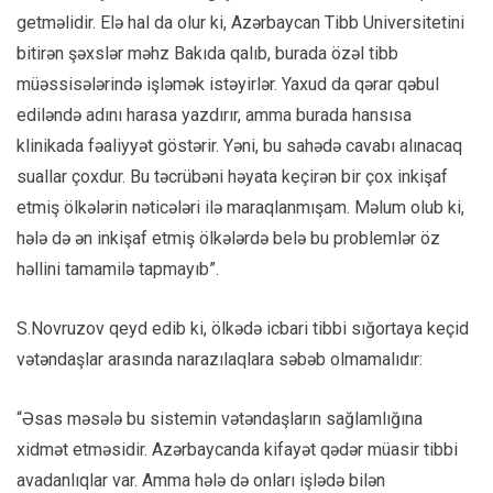
getməlidir. Elə hal da olur ki, Azərbaycan Tibb Universitetini
bitirən şəxslər məhz Bakıda qalıb, burada özəl tibb
müəssisələrində işləmək istəyirlər. Yaxud da qərar qəbul
ediləndə adını harasa yazdırır, amma burada hansısa
klinikada fəaliyyət göstərir. Yəni, bu sahədə cavabı alınacaq
suallar çoxdur. Bu təcrübəni həyata keçirən bir çox inkişaf
etmiş ölkələrin nəticələri ilə maraqlanmışam. Məlum olub ki,
hələ də ən inkişaf etmiş ölkələrdə belə bu problemlər öz
həllini tamamilə tapmayıb”.
S.Novruzov qeyd edib ki, ölkədə icbari tibbi sığortaya keçid
vətəndaşlar arasında narazılaqlara səbəb olmamalıdır:
“Əsas məsələ bu sistemin vətəndaşların sağlamlığına
xidmət etməsidir. Azərbaycanda kifayət qədər müasir tibbi
avadanlıqlar var. Amma hələ də onları işlədə bilən