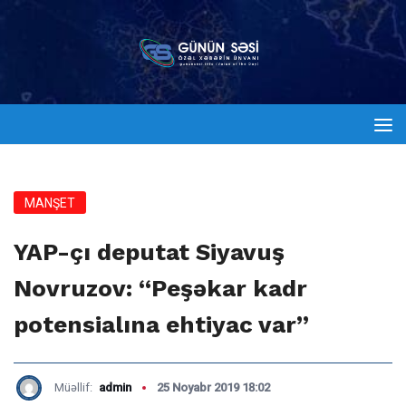
MANŞET
YAP-çı deputat Siyavuş
Novruzov: “Peşəkar kadr
potensialına ehtiyac var”
Müəllif:
admin
25 Noyabr 2019 18:02