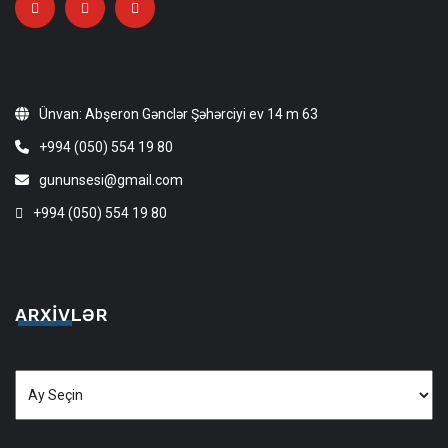
Ünvan: Abşeron Gənclər Şəhərciyi ev 14 m 63
+994 (050) 554 19 80
gununsesi@gmail.com
+994 (050) 554 19 80
ARXIVLƏR
Arxivlər