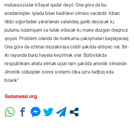
mütəxəssislər kifayət qədər deyil. Ona görə də bu
avadanlıqları işlədə bilən kadrların olması vacibdir. İcbari
tibbi sığortadan yararlanan vətəndaş gəlib deyəcək ki,
pulumu ödəmişəm və tələb edəcək ki, mənə düzgün diaqnoz
qoyun. Problem olanda da məhkəmə çəkişmələri başlayacaq.
Ona görə də ictimai müzakirəyə ciddi şəkildə ehtiyac var. Bir-
iki rayonda bunu həyata keçirmək olar. Bütövlükdə
respublikanı əhatə etmək üçün tam şəkildə əminlik olmalıdır.
Əminlik olduqdan sonra sistemi ölkə üzrə tədbiq edə
bilərik”.
Gununsesi.org