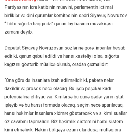
Partiyasının icra katibinin müavini, parlamentin ictimai
birliklər və dini qurumlar komitəsinin sədri Siyavuş Novruzov
“Tibbi sığorta haqqında” qanun layihəsinin müzakirəsi
zamanı deyib.
Deputat Siyavuş Novruzovun sözlərinə görə, insanlar hesab
edir ki, qanun qəbul edildi və hansı xəstəliyi olsa, sığorta
kağızını göstərib müalicə olunub, oradan çıxmalıdır:
“Ona görə də insanlara izah edilməlidir ki, paketə nələr
daxildir və proses necə olacaq. Bu işdə peşəkar kadr
potensialına ehtiyac var. Kimlərsə bu günə qədər yarım ştat
işləyib və bu hansı formada olacaq, seçim necə aparılacaq,
hansı həkimlər insanlara xidmət göstərəcək və s. kimi suallar
öz cavabını tapmalıdır. Biz həkimlik sistemini hərbi sistem
kimi etməliyik. Həkim bölgəyə ezam olundusa, mütləq ora