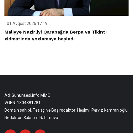
01 Avqust 2026 17:19
Maliyyə Nazirliyi Qarabağda Bərpa və Tikinti
xidmətində yoxlamaya başladı
Ad: Gununsesi.info MMC
VÖEN: 1304881781
Domain sahibi, Təsisçi və Baş redaktor: Həşimli Pərviz Kamran oğlu
Redaktor: Şəbnəm Rəhimova