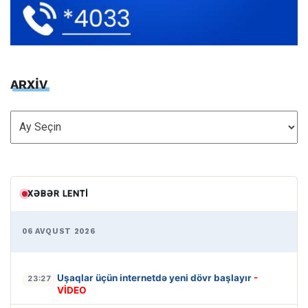
ARXİV
ARXİV
XƏBƏR LENTI
06 AVQUST 2026
Uşaqlar üçün internetdə yeni dövr başlayır
-
23:27
VİDEO