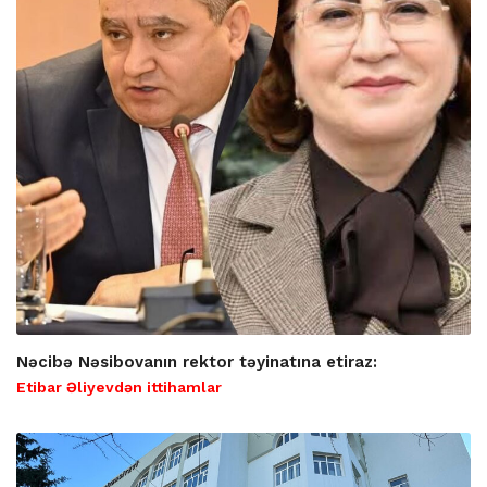
Nəcibə Nəsibovanın rektor təyinatına etiraz:
Etibar Əliyevdən ittihamlar