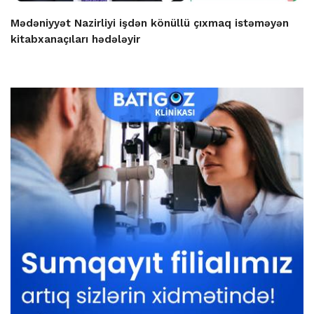
Mədəniyyət Nazirliyi işdən könüllü çıxmaq istəməyən
kitabxanaçıları hədələyir