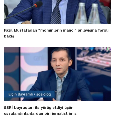
Fazil Mustafadan “möminlərin inancı” anlayışına fərqli
baxış
SSRİ bayraqları ilə yürüş etdiyi üçün
cəzalandırılanlardan biri jurnalist imiş