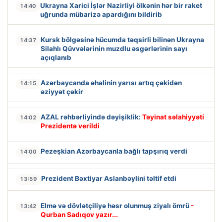
Ukrayna Xarici İşlər Nazirliyi ölkənin hər bir raket
14:40
uğrunda mübarizə apardığını bildirib
Kursk bölgəsinə hücumda təqsirli bilinən Ukrayna
14:37
Silahlı Qüvvələrinin muzdlu əsgərlərinin sayı
açıqlanıb
Azərbaycanda əhalinin yarısı artıq çəkidən
14:15
əziyyət çəkir
AZAL rəhbərliyində dəyişiklik:
Təyinat səlahiyyəti
14:02
Prezidentə verildi
Pezeşkian Azərbaycanla bağlı tapşırıq verdi
14:00
Prezident Bəxtiyar Aslanbəylini təltif etdi
13:59
Elmə və dövlətçiliyə həsr olunmuş ziyalı ömrü
-
13:42
Qurban Sadıqov yazır...