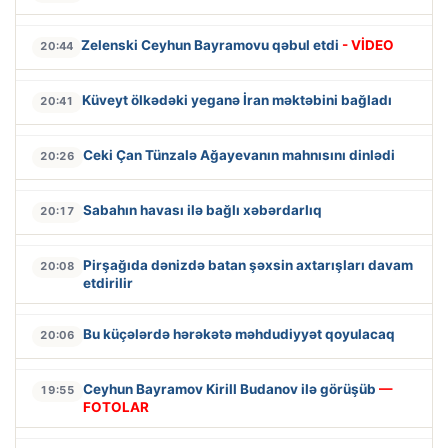
Zelenski Ceyhun Bayramovu qəbul etdi
- VİDEO
20:44
Küveyt ölkədəki yeganə İran məktəbini bağladı
20:41
Ceki Çan Tünzalə Ağayevanın mahnısını dinlədi
20:26
Sabahın havası ilə bağlı xəbərdarlıq
20:17
Pirşağıda dənizdə batan şəxsin axtarışları davam
20:08
etdirilir
Bu küçələrdə hərəkətə məhdudiyyət qoyulacaq
20:06
Ceyhun Bayramov Kirill Budanov ilə görüşüb
—
19:55
FOTOLAR