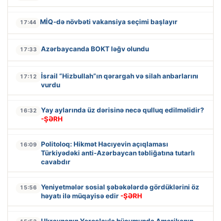
MİQ-də növbəti vakansiya seçimi başlayır
17:44
Azərbaycanda BOKT ləğv olundu
17:33
İsrail “Hizbullah”ın qərargah və silah anbarlarını
17:12
vurdu
Yay aylarında üz dərisinə necə qulluq edilməlidir?
16:32
-ŞƏRH
Politoloq: Hikmət Hacıyevin açıqlaması
16:09
Türkiyədəki anti-Azərbaycan təbliğatına tutarlı
cavabdır
Yeniyetmələr sosial şəbəkələrdə gördüklərini öz
15:56
həyatı ilə müqayisə edir
-ŞƏRH
Ukraynanın Yaroslavla hücumunda Amerikanın