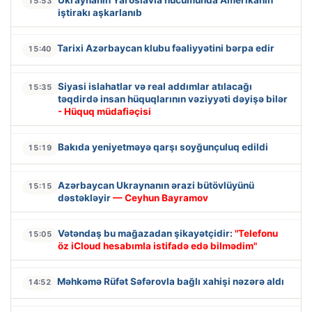
15:53
iştirakı aşkarlanıb
Tarixi Azərbaycan klubu fəaliyyətini bərpa edir
15:40
Siyasi islahatlar və real addımlar atılacağı
15:35
təqdirdə insan hüquqlarının vəziyyəti dəyişə bilər
- Hüquq müdafiəçisi
Bakıda yeniyetməyə qarşı soyğunçuluq edildi
15:19
Azərbaycan Ukraynanın ərazi bütövlüyünü
15:15
dəstəkləyir
— Ceyhun Bayramov
Vətəndaş bu mağazadan şikayətçidir:
"Telefonu
15:05
öz iCloud hesabımla istifadə edə bilmədim"
Məhkəmə Rüfət Səfərovla bağlı xahişi nəzərə aldı
14:52