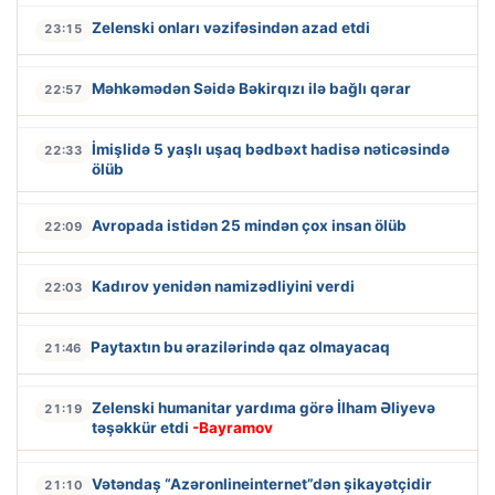
Zelenski onları vəzifəsindən azad etdi
23:15
Məhkəmədən Səidə Bəkirqızı ilə bağlı qərar
22:57
İmişlidə 5 yaşlı uşaq bədbəxt hadisə nəticəsində
22:33
ölüb
Avropada istidən 25 mindən çox insan ölüb
22:09
Kadırov yenidən namizədliyini verdi
22:03
Paytaxtın bu ərazilərində qaz olmayacaq
21:46
Zelenski humanitar yardıma görə İlham Əliyevə
21:19
təşəkkür etdi
-Bayramov
Vətəndaş “Azəronlineinternet”dən şikayətçidir
21:10