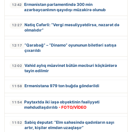
Ermənistan parlamentində 300 min
12:42
azərbaycanlının qayıdışı müzakirə olunub
Natiq Cəfərli: “Vergi məsuliyyətdirsə, nəzarət də
12:27
olmalıdır”
“Qarabağ” – “Dinamo” oyununun biletləri satışa
12:17
çıxarıldı
Vahid aylıq müavinət bütün məcburi köçkünlərə
12:02
təyin edilmir
Ermənistana 979 ton buğda göndərildi
11:58
Paytaxtda iki iaşə obyektinin fəaliyyəti
11:54
məhdudlaşdırılıb
- FOTO/VİDEO
Sabiq deputat: “Elm sahəsində qadınların sayı
11:52
artır, kişilər elmdən uzaqlaşır”