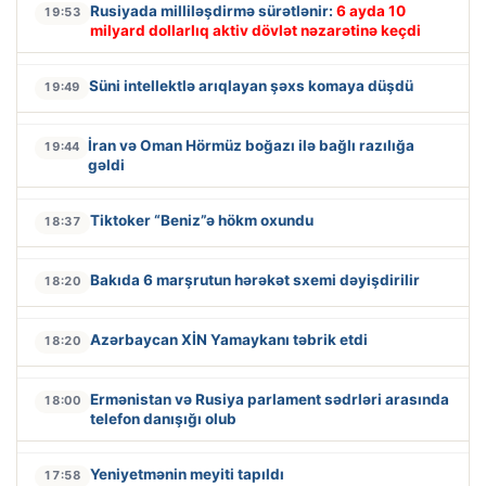
Rusiyada milliləşdirmə sürətlənir:
6 ayda 10
19:53
milyard dollarlıq aktiv dövlət nəzarətinə keçdi
Süni intellektlə arıqlayan şəxs komaya düşdü
19:49
İran və Oman Hörmüz boğazı ilə bağlı razılığa
19:44
gəldi
Tiktoker “Beniz”ə hökm oxundu
18:37
Bakıda 6 marşrutun hərəkət sxemi dəyişdirilir
18:20
Azərbaycan XİN Yamaykanı təbrik etdi
18:20
Ermənistan və Rusiya parlament sədrləri arasında
18:00
telefon danışığı olub
Yeniyetmənin meyiti tapıldı
17:58