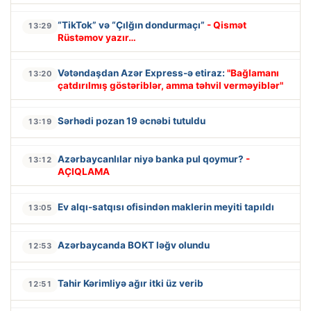
“TikTok” və “Çılğın dondurmaçı”
- Qismət
13:29
Rüstəmov yazır…
Vətəndaşdan Azər Express-ə etiraz:
"Bağlamanı
13:20
çatdırılmış göstəriblər, amma təhvil verməyiblər"
Sərhədi pozan 19 əcnəbi tutuldu
13:19
Azərbaycanlılar niyə banka pul qoymur?
-
13:12
AÇIQLAMA
Ev alqı-satqısı ofisindən maklerin meyiti tapıldı
13:05
Azərbaycanda BOKT ləğv olundu
12:53
Tahir Kərimliyə ağır itki üz verib
12:51