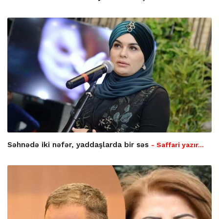
Səhnədə iki nəfər, yaddaşlarda bir səs
- Saffari yazır…