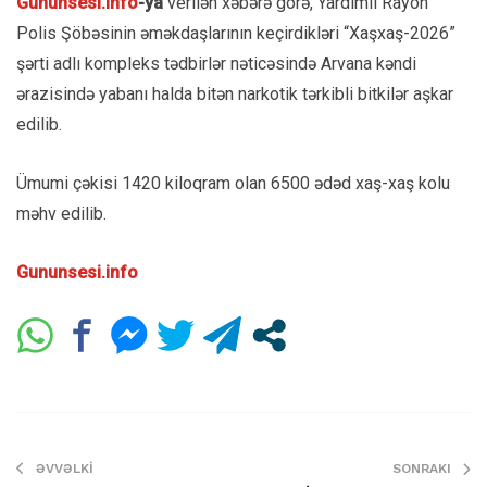
Gununsesi.info
-y
a
verilən xəbərə görə, Yardımlı Rayon
Polis Şöbəsinin əməkdaşlarının keçirdikləri “Xaşxaş-2026”
şərti adlı kompleks tədbirlər nəticəsində Arvana kəndi
ərazisində yabanı halda bitən narkotik tərkibli bitkilər aşkar
edilib.
Ümumi çəkisi 1420 kiloqram olan 6500 ədəd xaş-xaş kolu
məhv edilib.
Gununsesi.info
ƏVVƏLKI
SONRAKI