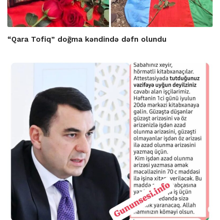
“Qara Tofiq” doğma kəndində dəfn olundu