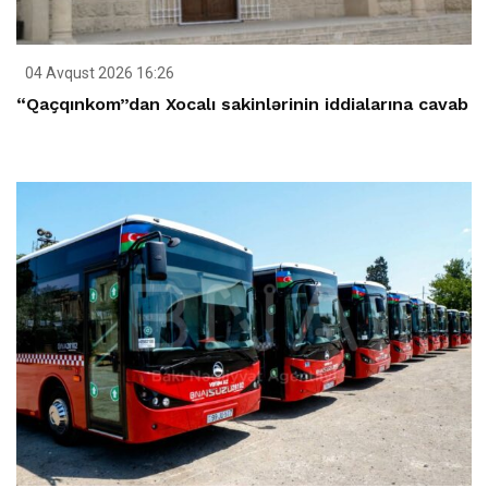
04 Avqust 2026 16:26
“Qaçqınkom”dan Xocalı sakinlərinin iddialarına cavab