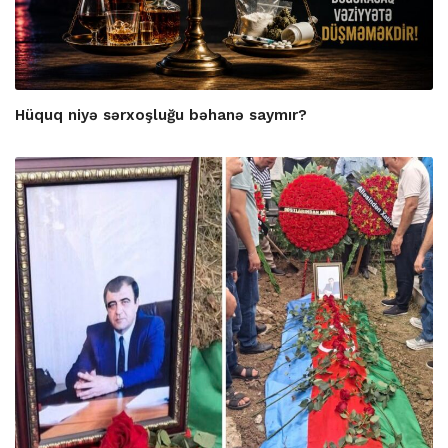
Hüquq niyə sərxoşluğu bəhanə saymır?