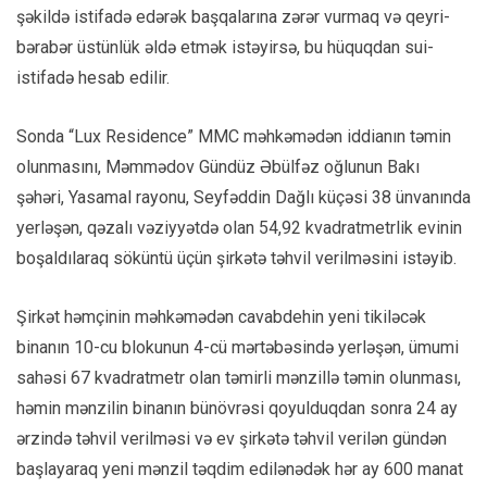
şəkildə istifadə edərək başqalarına zərər vurmaq və qeyri-
bərabər üstünlük əldə etmək istəyirsə, bu hüquqdan sui-
istifadə hesab edilir.
Sonda “Lux Residence” MMC məhkəmədən iddianın təmin
olunmasını, Məmmədov Gündüz Əbülfəz oğlunun Bakı
şəhəri, Yasamal rayonu, Seyfəddin Dağlı küçəsi 38 ünvanında
yerləşən, qəzalı vəziyyətdə olan 54,92 kvadratmetrlik evinin
boşaldılaraq söküntü üçün şirkətə təhvil verilməsini istəyib.
Şirkət həmçinin məhkəmədən cavabdehin yeni tikiləcək
binanın 10-cu blokunun 4-cü mərtəbəsində yerləşən, ümumi
sahəsi 67 kvadratmetr olan təmirli mənzillə təmin olunması,
həmin mənzilin binanın bünövrəsi qoyulduqdan sonra 24 ay
ərzində təhvil verilməsi və ev şirkətə təhvil verilən gündən
başlayaraq yeni mənzil təqdim edilənədək hər ay 600 manat