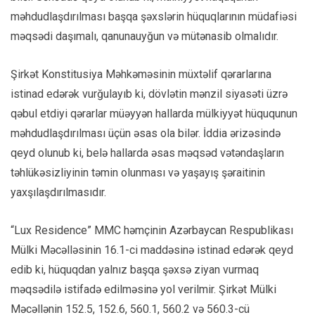
məhdudlaşdırılması başqa şəxslərin hüquqlarının müdafiəsi
məqsədi daşımalı, qanunauyğun və mütənasib olmalıdır.
Şirkət Konstitusiya Məhkəməsinin müxtəlif qərarlarına
istinad edərək vurğulayıb ki, dövlətin mənzil siyasəti üzrə
qəbul etdiyi qərarlar müəyyən hallarda mülkiyyət hüququnun
məhdudlaşdırılması üçün əsas ola bilər. İddia ərizəsində
qeyd olunub ki, belə hallarda əsas məqsəd vətəndaşların
təhlükəsizliyinin təmin olunması və yaşayış şəraitinin
yaxşılaşdırılmasıdır.
“Lux Residence” MMC həmçinin Azərbaycan Respublikası
Mülki Məcəlləsinin 16.1-ci maddəsinə istinad edərək qeyd
edib ki, hüquqdan yalnız başqa şəxsə ziyan vurmaq
məqsədilə istifadə edilməsinə yol verilmir. Şirkət Mülki
Məcəllənin 152.5, 152.6, 560.1, 560.2 və 560.3-cü