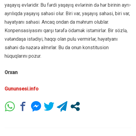
yaşayış evləridir. Bu fərdi yaşayış evlərinin də hər birinin ayrı-
ayrılıqda yaşayış sahəsi olur. Biri var, yaşayış sahəsi, biri var,
həyatyanı sahəsi. Ancaq ondan da məhrum olublar.
Konpensasiyasını qarşı tərəfə ödəmək istəmirlər. Bir sözlə,
vətəndaşa istədiyi, haqqı olan pulu vermirlər, həyatyanı
sahəni də nəzərə almırlar. Bu da onun konstitusion
hüquqlarını pozur.
Orxan
Gununsesi.info