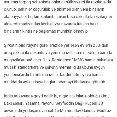
ayrılmış torpaq sahəsində onlarla mülkiyyətçi ilə razılıq əldə
olunub, sakinlər köçürülüb və tikilməli olan yeni binaların
əksəriyyəti artıq tamamlanıb. Lakin bəzi sakinlərlə razılaşma
əldə edilmədiyindən layihə üzrə nəzərdə tutulan bəzi
binaların tikintisinə başlamaq mümkün olmayıb.
Şirkətin bildirdiyinə görə, ərazidə yerləşən evlərin 250-dən
artıq sakini ilə söküntü və yeni mənzillə təmin edilmə barədə
müqavilələr bağlanıb. “Lux Residence” MMC həmin sakinlərə
müasir standartlara və şəhərin memarlıq üslubuna uyğun
yeni binalarda təmirli mənzillər təqdim etməyi və həmin
müddətdə aylıq kirayə haqları ödəməyi öhdəsinə götürüb.
İddia ərizəsində qeyd edilir ki, digər sakinlərlə olduğu kimi,
Bakı şəhəri, Yasamal rayonu, Seyfəddin Dağlı küçəsi 38
ünvanında yerləşən evin sahibi Məmmədov Gündüz Əbülfəz