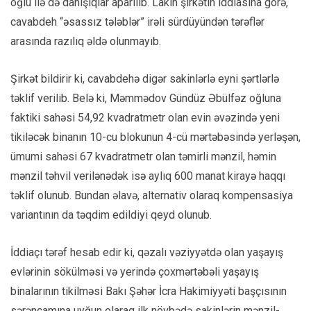
oğlu ilə də danışıqlar aparılıb. Lakin şirkətin iddiasına görə,
cavabdeh “əsassız tələblər” irəli sürdüyündən tərəflər
arasında razılıq əldə olunmayıb.
Şirkət bildirir ki, cavabdehə digər sakinlərlə eyni şərtlərlə
təklif verilib. Belə ki, Məmmədov Gündüz Əbülfəz oğluna
faktiki sahəsi 54,92 kvadratmetr olan evin əvəzində yeni
tikiləcək binanın 10-cu blokunun 4-cü mərtəbəsində yerləşən,
ümumi sahəsi 67 kvadratmetr olan təmirli mənzil, həmin
mənzil təhvil verilənədək isə aylıq 600 manat kirayə haqqı
təklif olunub. Bundan əlavə, alternativ olaraq kompensasiya
variantının da təqdim edildiyi qeyd olunub.
İddiaçı tərəf hesab edir ki, qəzalı vəziyyətdə olan yaşayış
evlərinin sökülməsi və yerində çoxmərtəbəli yaşayış
binalarının tikilməsi Bakı Şəhər İcra Hakimiyyəti başçısının
sərəncamına uyğun olaraq ilk növbədə sakinlərin mənzil-