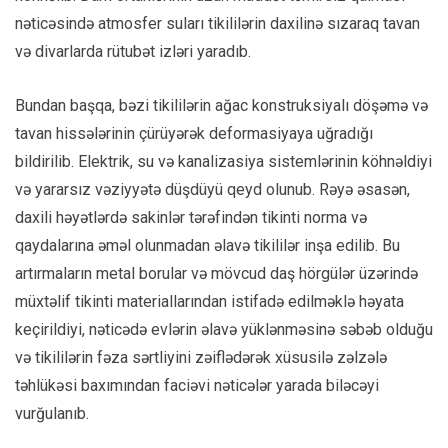
nəticəsində atmosfer suları tikililərin daxilinə sızaraq tavan
və divarlarda rütubət izləri yaradıb.
Bundan başqa, bəzi tikililərin ağac konstruksiyalı döşəmə və
tavan hissələrinin çürüyərək deformasiyaya uğradığı
bildirilib. Elektrik, su və kanalizasiya sistemlərinin köhnəldiyi
və yararsız vəziyyətə düşdüyü qeyd olunub. Rəyə əsasən,
daxili həyətlərdə sakinlər tərəfindən tikinti norma və
qaydalarına əməl olunmadan əlavə tikililər inşa edilib. Bu
artırmaların metal borular və mövcud daş hörgülər üzərində
müxtəlif tikinti materiallarından istifadə edilməklə həyata
keçirildiyi, nəticədə evlərin əlavə yüklənməsinə səbəb olduğu
və tikililərin fəza sərtliyini zəiflədərək xüsusilə zəlzələ
təhlükəsi baxımından faciəvi nəticələr yarada biləcəyi
vurğulanıb.