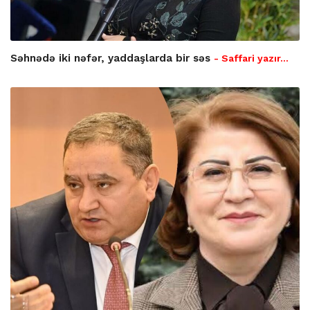
Səhnədə iki nəfər, yaddaşlarda bir səs
- Saffari yazır…