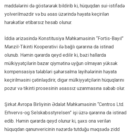
maddələrini də göstərərək bildirib ki, hüquqdan sui-istifadə
yolverilməzdir və bu əsas üzərində həyata keçirilən
hərəkətlər etibarsız hesab olunur.
İddia ərizəsində Konstitusiya Məhkəməsinin “Fortis-Bayıl”
Mənzil-Tikinti Kooperativi ilə bağlı qərarına da istinad
olunub. Həmin qərarda qeyd edilir ki, bəzi hallarda
mülkiyyətçilərin bazar qiymətinə uyğun olmayan yüksək
kompensasiya tələbləri şəhərsalma layihələrinin həyata
keçirilməsini çətinləşdirir, digər mülkiyyətçilərin hüquqlarını
pozur və tikinti prosesinin əsassız uzanmasına səbəb olur.
Şirkət Avropa Birliyinin Ədalət Məhkəməsinin “Centros Ltd.
Erhvervs-og Selskabsstyrelsen” işi üzrə qərarına da istinad
edib. Həmin qərarda qeyd olunur ki, şəxs ona verilən
hüquqdan qanunvericinin nəzərdə tutduğu məqsədə zidd