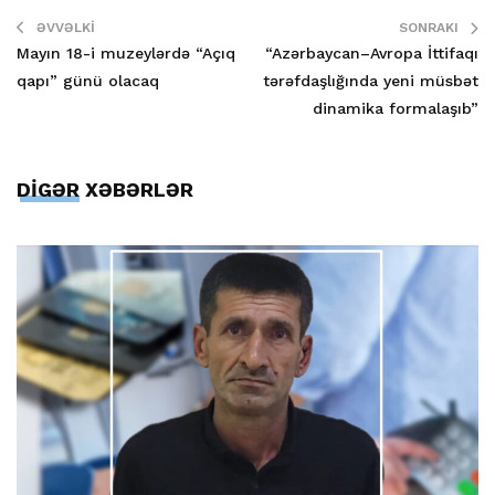
ƏVVƏLKI
SONRAKI
Mayın 18-i muzeylərdə “Açıq
“Azərbaycan–Avropa İttifaqı
qapı” günü olacaq
tərəfdaşlığında yeni müsbət
dinamika formalaşıb”
DİGƏR XƏBƏRLƏR