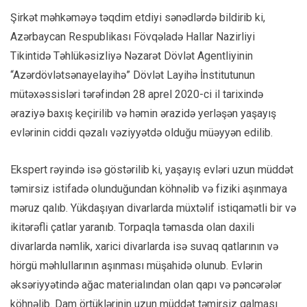
Şirkət məhkəməyə təqdim etdiyi sənədlərdə bildirib ki,
Azərbaycan Respublikası Fövqəladə Hallar Nazirliyi
Tikintidə Təhlükəsizliyə Nəzarət Dövlət Agentliyinin
“Azərdövlətsənayelayihə” Dövlət Layihə İnstitutunun
mütəxəssisləri tərəfindən 28 aprel 2020-ci il tarixində
əraziyə baxış keçirilib və həmin ərazidə yerləşən yaşayış
evlərinin ciddi qəzalı vəziyyətdə olduğu müəyyən edilib.
Ekspert rəyində isə göstərilib ki, yaşayış evləri uzun müddət
təmirsiz istifadə olunduğundan köhnəlib və fiziki aşınmaya
məruz qalıb. Yükdaşıyan divarlarda müxtəlif istiqamətli bir və
ikitərəfli çatlar yaranıb. Torpaqla təmasda olan daxili
divarlarda nəmlik, xarici divarlarda isə suvaq qatlarının və
hörgü məhlullarının aşınması müşahidə olunub. Evlərin
əksəriyyətində ağac materialından olan qapı və pəncərələr
köhnəlib. Dam örtüklərinin uzun müddət təmirsiz qalması