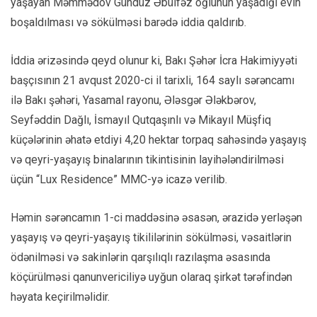
yaşayan Məmmədov Gündüz Əbülfəz oğlunun yaşadığı evin
boşaldılması və sökülməsi barədə iddia qaldırıb.
İddia ərizəsində qeyd olunur ki, Bakı Şəhər İcra Hakimiyyəti
başçısının 21 avqust 2020-ci il tarixli, 164 saylı sərəncamı
ilə Bakı şəhəri, Yasamal rayonu, Ələsgər Ələkbərov,
Seyfəddin Dağlı, İsmayıl Qutqaşınlı və Mikayıl Müşfiq
küçələrinin əhatə etdiyi 4,20 hektar torpaq sahəsində yaşayış
və qeyri-yaşayış binalarının tikintisinin layihələndirilməsi
üçün “Lux Residence” MMC-yə icazə verilib.
Həmin sərəncamın 1-ci maddəsinə əsasən, ərazidə yerləşən
yaşayış və qeyri-yaşayış tikililərinin sökülməsi, vəsaitlərin
ödənilməsi və sakinlərin qarşılıqlı razılaşma əsasında
köçürülməsi qanunvericiliyə uyğun olaraq şirkət tərəfindən
həyata keçirilməlidir.