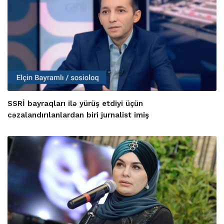
SSRİ bayraqları ilə yürüş etdiyi üçün
cəzalandırılanlardan biri jurnalist imiş