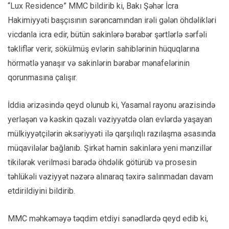
“Lux Residence” MMC bildirib ki, Bakı Şəhər İcra
Hakimiyyəti başçısının sərəncamından irəli gələn öhdəlikləri
vicdanla icra edir, bütün sakinlərə bərabər şərtlərlə sərfəli
təkliflər verir, sökülmüş evlərin sahiblərinin hüquqlarına
hörmətlə yanaşır və sakinlərin bərabər mənafelərinin
qorunmasına çalışır.
İddia ərizəsində qeyd olunub ki, Yasamal rayonu ərazisində
yerləşən və kəskin qəzalı vəziyyətdə olan evlərdə yaşayan
mülkiyyətçilərin əksəriyyəti ilə qarşılıqlı razılaşma əsasında
müqavilələr bağlanıb. Şirkət həmin sakinlərə yeni mənzillər
tikilərək verilməsi barədə öhdəlik götürüb və prosesin
təhlükəli vəziyyət nəzərə alınaraq təxirə salınmadan davam
etdirildiyini bildirib.
MMC məhkəməyə təqdim etdiyi sənədlərdə qeyd edib ki,