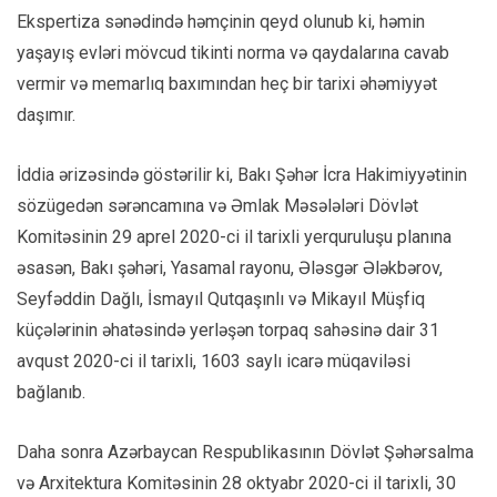
Ekspertiza sənədində həmçinin qeyd olunub ki, həmin
yaşayış evləri mövcud tikinti norma və qaydalarına cavab
vermir və memarlıq baxımından heç bir tarixi əhəmiyyət
daşımır.
İddia ərizəsində göstərilir ki, Bakı Şəhər İcra Hakimiyyətinin
sözügedən sərəncamına və Əmlak Məsələləri Dövlət
Komitəsinin 29 aprel 2020-ci il tarixli yerquruluşu planına
əsasən, Bakı şəhəri, Yasamal rayonu, Ələsgər Ələkbərov,
Seyfəddin Dağlı, İsmayıl Qutqaşınlı və Mikayıl Müşfiq
küçələrinin əhatəsində yerləşən torpaq sahəsinə dair 31
avqust 2020-ci il tarixli, 1603 saylı icarə müqaviləsi
bağlanıb.
Daha sonra Azərbaycan Respublikasının Dövlət Şəhərsalma
və Arxitektura Komitəsinin 28 oktyabr 2020-ci il tarixli, 30