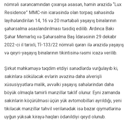
nömrəli sərəncamından çıxarışa əsasən, həmin ərazidə “Lux
Residence” MMC-nin icarəsində olan torpaq sahəsində
layihələndirilən 14, 16 və 20 mərtəbəli yaşayış binalarının
şəhərsalma əsaslandırılması təsdiq edilib. Ardınca Bakı
Şəhər Memarlıq və Şəhərsalma Baş İdarəsinin 29 dekabr
2022-ci il tarixli, Tİ-133/22 nömrəli qərarı ilə ərazidə yaşayış
və qeyri-yaşayış binalarının tikintisinə rəsmi icazə verilib.
Şirkət məhkəməyə təqdim etdiyi sənədlərdə vurğulayıb ki,
sakinlərə söküləcək evlərin əvəzinə daha əlverişli
xüsusiyyətlərə malik, əvvəlki yaşayış sahələrindən daha
böyük olmaqla təmirli mənzillər təklif olunur. Eyni zamanda
sakinlərin köçürülməsi üçün yük avtomobilləri ayrıldığı, yeni
tikiləcək mənzillər təhvil verilənədək isə bazar qiymətlərinə
uyğun yüksək kirayə haqları ödənildiyi qeyd olunub.