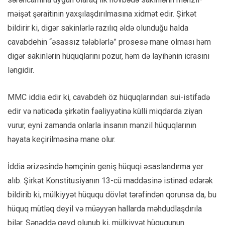
məişət şəraitinin yaxşılaşdırılmasına xidmət edir. Şirkət
bildirir ki, digər sakinlərlə razılıq əldə olunduğu halda
cavabdehin “əsassız tələblərlə” prosesə mane olması həm
digər sakinlərin hüquqlarını pozur, həm də layihənin icrasını
ləngidir.
MMC iddia edir ki, cavabdeh öz hüquqlarından sui-istifadə
edir və nəticədə şirkətin fəaliyyətinə külli miqdarda ziyan
vurur, eyni zamanda onlarla insanın mənzil hüquqlarının
həyata keçirilməsinə mane olur.
İddia ərizəsində həmçinin geniş hüquqi əsaslandırma yer
alıb. Şirkət Konstitusiyanın 13-cü maddəsinə istinad edərək
bildirib ki, mülkiyyət hüququ dövlət tərəfindən qorunsa da, bu
hüquq mütləq deyil və müəyyən hallarda məhdudlaşdırıla
bilər. Sənəddə qeyd olunub ki, mülkiyyət hüququnun