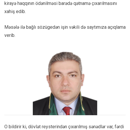
kirayə haqqının ödənilməsi barədə qətnamə çıxarılmasını
xahiş edib.
Məsələ ilə bağlı sözügedən işin vəkili də saytımıza açıqlama
verib.
O bildirir ki, dövlət reysterindən çıxarılmış sənədlər var, fərdi