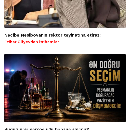
Nəcibə Nəsibovanın rektor təyinatına etiraz:
Etibar Əliyevdən ittihamlar
Hüquq niyə sərxoşluğu bəhanə saymır?