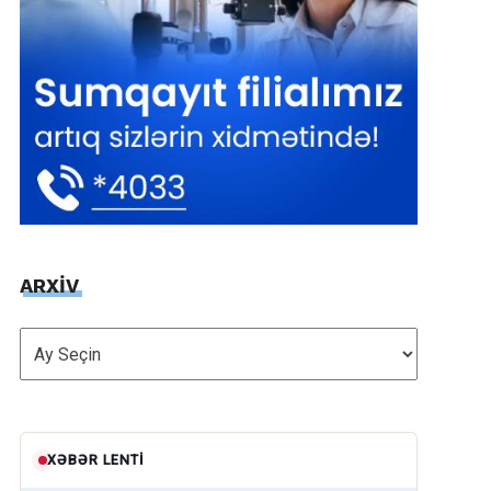
ARXİV
ARXİV
XƏBƏR LENTI