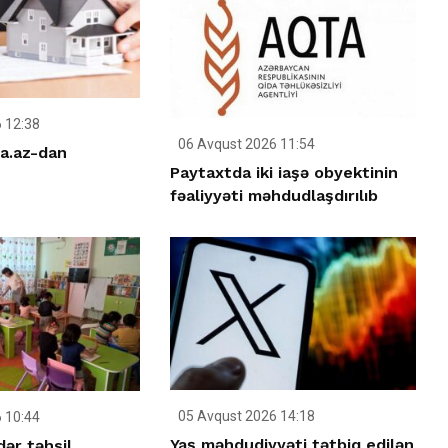
 12:38
06 Avqust 2026 11:54
a.az-dan
Paytaxtda iki iaşə obyektinin
fəaliyyəti məhdudlaşdırılıb
05 Avqust 2026 14:18
 10:44
Yaş məhdudiyyəti tətbiq edilən
ər təhsil