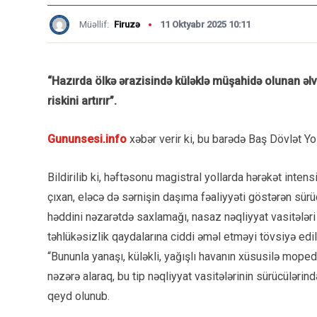
Müəllif:
Firuzə
11 Oktyabr 2025 10:11
“Hazırda ölkə ərazisində küləklə müşahidə olunan əlv
riskini artırır”.
Gununsesi.info
xəbər verir ki, bu barədə Baş Dövlət Yo
Bildirilib ki, həftəsonu magistral yollarda hərəkət intens
çıxan, eləcə də sərnişin daşıma fəaliyyəti göstərən sürü
həddini nəzarətdə saxlamağı, nasaz nəqliyyat vasitələ
təhlükəsizlik qaydalarına ciddi əməl etməyi tövsiyə edili
“Bununla yanaşı, küləkli, yağışlı havanın xüsusilə mope
nəzərə alaraq, bu tip nəqliyyat vasitələrinin sürücülərin
qeyd olunub.