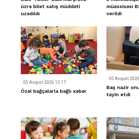
üzrə bilet satış müddəti
müəssisəsi BŞ
uzadıldı
verildi
05 Avqust 2026
05 Avqust 2026 12:17
Baş nazir on
Özəl bağçalarla bağlı xəbər
təyin etdi