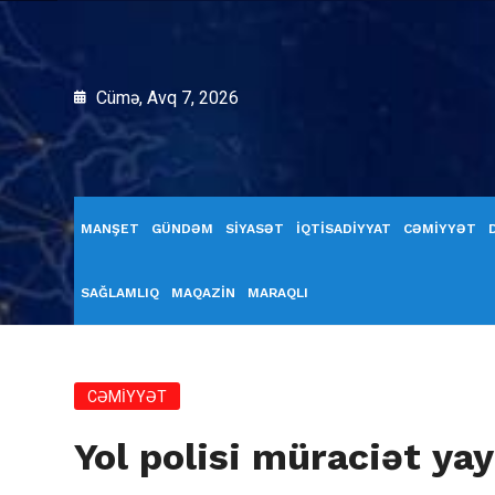
Cümə, Avq 7, 2026
MANŞET
GÜNDƏM
SİYASƏT
İQTİSADİYYAT
CƏMİYYƏT
SAĞLAMLIQ
MAQAZİN
MARAQLI
CƏMİYYƏT
Yol polisi müraciət yay