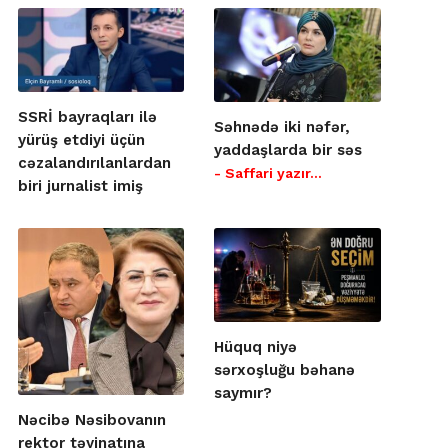
SSRİ bayraqları ilə
Səhnədə iki nəfər,
yürüş etdiyi üçün
yaddaşlarda bir səs
cəzalandırılanlardan
- Saffari yazır…
biri jurnalist imiş
Hüquq niyə
sərxoşluğu bəhanə
saymır?
Nəcibə Nəsibovanın
rektor təyinatına