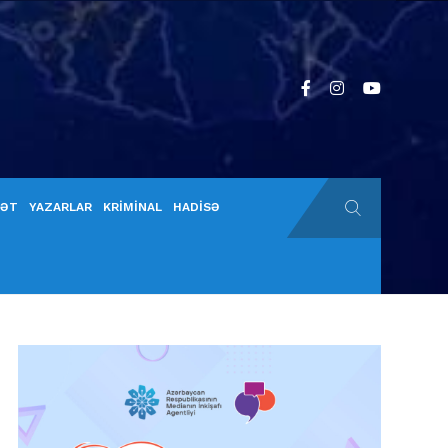
YƏT
YAZARLAR
KRİMİNAL
HADİSƏ