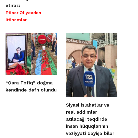
etiraz:
Etibar Əliyevdən
ittihamlar
“Qara Tofiq” doğma
kəndində dəfn olundu
Siyasi islahatlar və
real addımlar
atılacağı təqdirdə
insan hüquqlarının
vəziyyəti dəyişə bilər