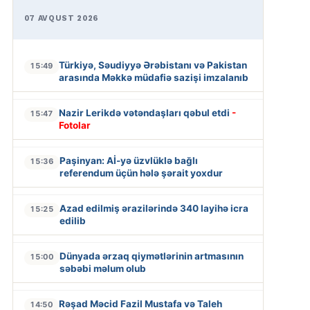
07 AVQUST 2026
Türkiyə, Səudiyyə Ərəbistanı və Pakistan
15:49
arasında Məkkə müdafiə sazişi imzalanıb
Nazir Lerikdə vətəndaşları qəbul etdi
-
15:47
Fotolar
Paşinyan: Aİ-yə üzvlüklə bağlı
15:36
referendum üçün hələ şərait yoxdur
Azad edilmiş ərazilərində 340 layihə icra
15:25
edilib
Dünyada ərzaq qiymətlərinin artmasının
15:00
səbəbi məlum olub
Rəşad Məcid Fazil Mustafa və Taleh
14:50