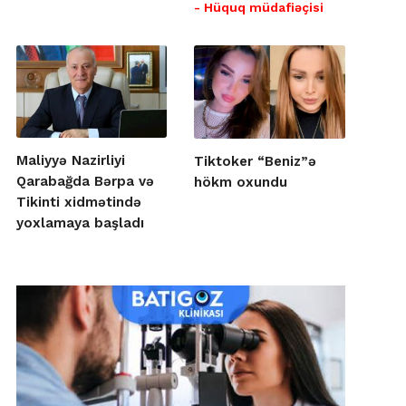
- Hüquq müdafiəçisi
Maliyyə Nazirliyi
Tiktoker “Beniz”ə
Qarabağda Bərpa və
hökm oxundu
Tikinti xidmətində
yoxlamaya başladı