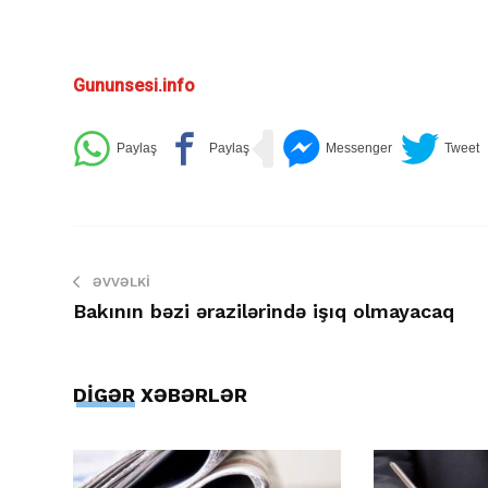
Gununsesi.info
ƏVVƏLKI
Bakının bəzi ərazilərində işıq olmayacaq
DİGƏR XƏBƏRLƏR