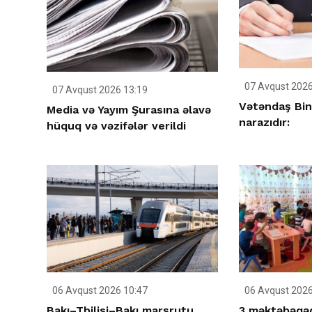
07 Avqust 2026
07 Avqust 2026 13:19
Vətəndaş Bin
Media və Yayım Şurasına əlavə
narazıdır:
hüquq və vəzifələr verildi
06 Avqust 2026 10:47
06 Avqust 2026
Bakı–Tbilisi–Bakı marşrutu
3 məktəbəqəd