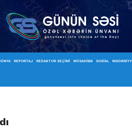
DÜNYA
REPORTAJ
REDAKTOR SEÇİMİ
MÜSAHİBƏ
SOSİAL
MƏDƏNİY
dı