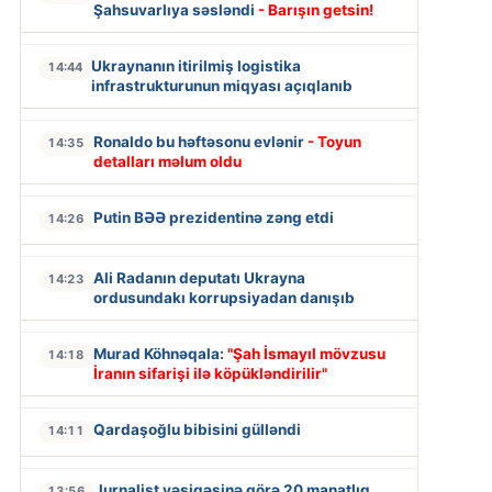
Şahsuvarlıya səsləndi
- Barışın getsin!
Ukraynanın itirilmiş logistika
14:44
infrastrukturunun miqyası açıqlanıb
Ronaldo bu həftəsonu evlənir
- Toyun
14:35
detalları məlum oldu
Putin BƏƏ prezidentinə zəng etdi
14:26
Ali Radanın deputatı Ukrayna
14:23
ordusundakı korrupsiyadan danışıb
Murad Köhnəqala:
"Şah İsmayıl mövzusu
14:18
İranın sifarişi ilə köpükləndirilir"
Qardaşoğlu bibisini gülləndi
14:11
Jurnalist vəsiqəsinə görə 20 manatlıq
13:56