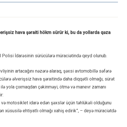
erişsiz hava şəraiti hökm sürür ki, bu da yollarda qəza
l Polisi İdarəsinin sürücülərə müraciətində qeyd olunub.
ivliyinin artacağını nəzərə alaraq, şəxsi avtomobillə səfərə
cülərə əlverişsiz hava şəraitində daha diqqətli olmağı, sürət
ri ilə yola çıxmaqdan çəkinməyi, ötmə və manevr zamanı
r:
d və motosiklet idarə edən şəxslər üçün təhlükəli olduğunu
dən xüsusilə ehtiyatlı olmağı xahiş edirik”, – deyə müraciətdə