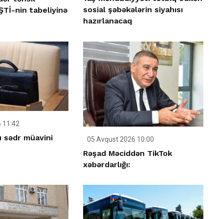
sosial şəbəkələrin siyahısı
Tİ-nin tabeliyinə
hazırlanacaq
 11:42
u sədr müavini
05 Avqust 2026 10:00
Rəşad Məciddən TikTok
xəbərdarlığı: