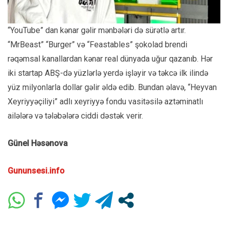
“YouTube” dan kənar gəlir mənbələri də sürətlə artır.
“MrBeast” “Burger” və “Feastables” şokolad brendi
rəqəmsal kanallardan kənar real dünyada uğur qazanıb. Hər
iki startap ABŞ-də yüzlərlə yerdə işləyir və təkcə ilk ilində
yüz milyonlarla dollar gəlir əldə edib. Bundan əlavə, “Heyvan
Xeyriyyəçiliyi” adlı xeyriyyə fondu vasitəsilə aztəminatlı
ailələrə və tələbələrə ciddi dəstək verir.
Günel Həsənova
Gununsesi.info