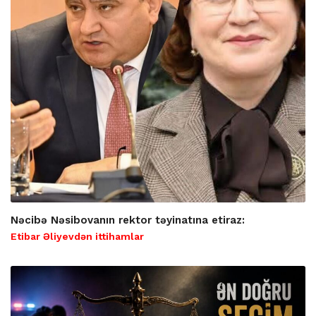
Nəcibə Nəsibovanın rektor təyinatına etiraz:
Etibar Əliyevdən ittihamlar