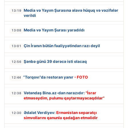
Media və Yayım Şurasına əlavə hüquq və vəzifələr
13:19
verildi
Media və Yayım Şurası yaradıldı
13:08
Çin İranın bütün fəaliyyətindən razı deyil
13:01
Şənbə günü 39 dərəcə isti olacaq
12:56
“Torqovı”da restoran yanır
- FOTO
12:44
Vətəndaş Bina.az-dan narazıdır:
"İsrar
12:38
etməsəydim, pulumu qaytarmayacaqdılar"
Ədalət Verdiyev:
Ermənistan separatçı
12:30
simvollarını qanunla qadağan etməlidir