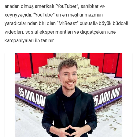
anadan olmuş amerikalı “YouTuber”, sahibkar və
xeyriyyəçidir. “YouTube” un ən məşhur məzmun
yaradıcılarından biri olan “MrBeast” xüsusilə böyük büdcəli
videoları, sosial eksperimentləri və diqqətçəkən ianə
kampaniyaları ilə tanınır.