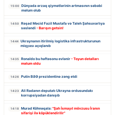
Dünyada ərzaq qiymətlərinin artmasının səbəbi
15:00
məlum olub
Rəşad Məcid Fazil Mustafa və Taleh Şahsuvarlıya
14:50
səsləndi
- Barışın getsin!
Ukraynanın itirilmiş logistika infrastrukturunun
14:44
miqyası açıqlanıb
Ronaldo bu həftəsonu evlənir
- Toyun detalları
14:35
məlum oldu
Putin BƏƏ prezidentinə zəng etdi
14:26
Ali Radanın deputatı Ukrayna ordusundakı
14:23
korrupsiyadan danışıb
Murad Köhnəqala:
"Şah İsmayıl mövzusu İranın
14:18
sifarişi ilə köpükləndirilir"