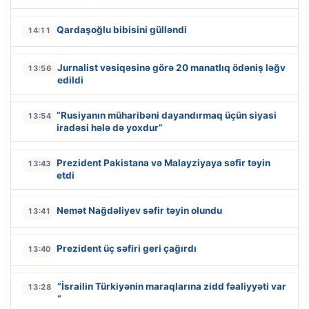
Qardaşoğlu bibisini gülləndi
14:11
Jurnalist vəsiqəsinə görə 20 manatlıq ödəniş ləğv
13:56
edildi
“Rusiyanın müharibəni dayandırmaq üçün siyasi
13:54
iradəsi hələ də yoxdur”
Prezident Pakistana və Malayziyaya səfir təyin
13:43
etdi
Nemət Nağdəliyev səfir təyin olundu
13:41
Prezident üç səfiri geri çağırdı
13:40
“İsrailin Türkiyənin maraqlarına zidd fəaliyyəti var
13:28
“