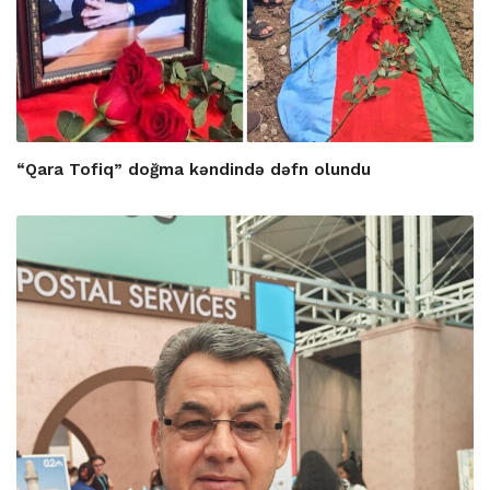
“Qara Tofiq” doğma kəndində dəfn olundu