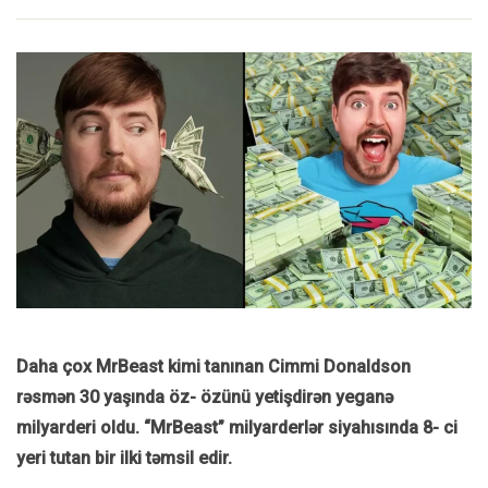
Daha
ç
ox MrBeast kimi tan
ı
nan Cimmi Donaldson
r
ə
sm
ən
30 ya
şı
nda
öz- özünü yetişdirən
yegan
ə
milyarderi oldu. “MrBeast” milyarderl
ə
r siyah
ı
s
ı
nda 8- ci
yeri tutan bir ilki t
ə
msil edir.