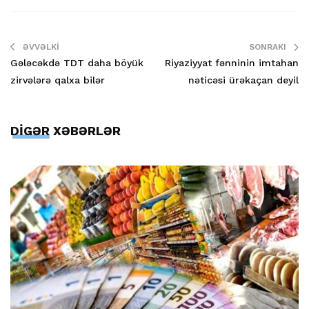
ƏVVƏLKI
SONRAKI
Gələcəkdə TDT daha böyük
Riyaziyyat fənninin imtahan
zirvələrə qalxa bilər
nəticəsi ürəkaçan deyil
DİGƏR XƏBƏRLƏR