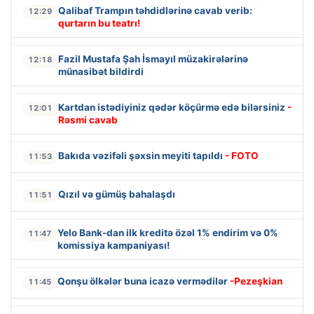
Qalibaf Trampın təhdidlərinə cavab verib:
12:29
qurtarın bu teatrı!
Fazil Mustafa Şah İsmayıl müzakirələrinə
12:18
münasibət bildirdi
Kartdan istədiyiniz qədər köçürmə edə bilərsiniz
-
12:01
Rəsmi cavab
Bakıda vəzifəli şəxsin meyiti tapıldı
- FOTO
11:53
Qızıl və gümüş bahalaşdı
11:51
Yelo Bank-dan ilk kreditə özəl 1% endirim və 0%
11:47
komissiya kampaniyası!
Qonşu ölkələr buna icazə vermədilər
-Pezeşkian
11:45