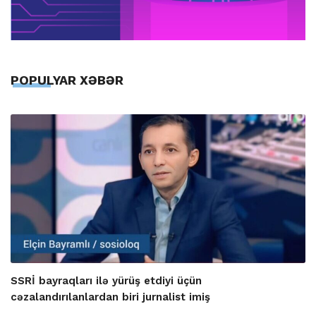
POPULYAR XƏBƏR
SSRİ bayraqları ilə yürüş etdiyi üçün
cəzalandırılanlardan biri jurnalist imiş