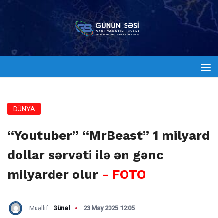
DÜNYA
“Youtuber” “MrBeast” 1 milyard
dollar sərvəti ilə ən gənc
milyarder olur
- FOTO
Müəllif:
Günel
23 May 2025 12:05