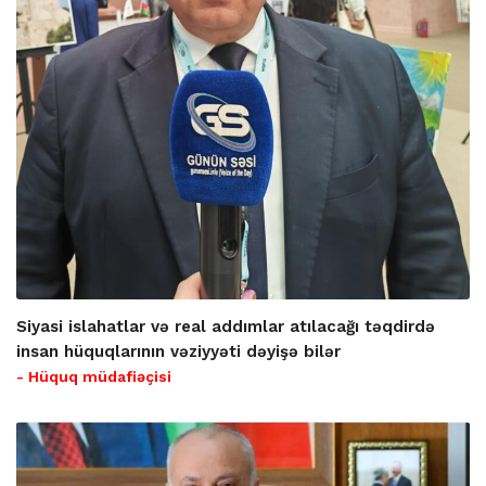
Siyasi islahatlar və real addımlar atılacağı təqdirdə
insan hüquqlarının vəziyyəti dəyişə bilər
- Hüquq müdafiəçisi