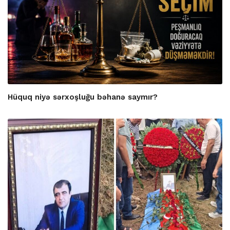
Hüquq niyə sərxoşluğu bəhanə saymır?