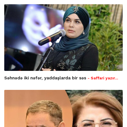
Səhnədə iki nəfər, yaddaşlarda bir səs
- Saffari yazır…