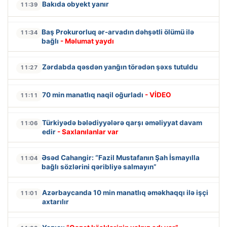
Bakıda obyekt yanır
11:39
Baş Prokurorluq ər-arvadın dəhşətli ölümü ilə
11:34
bağlı
- Məlumat yaydı
Zərdabda qəsdən yanğın törədən şəxs tutuldu
11:27
70 min manatlıq naqil oğurladı
- VİDEO
11:11
Türkiyədə bələdiyyələrə qarşı əməliyyat davam
11:06
edir
- Saxlanılanlar var
Əsəd Cahangir: “Fazil Mustafanın Şah İsmayılla
11:04
bağlı sözlərini qəribliyə salmayın”
Azərbaycanda 10 min manatlıq əməkhaqqı ilə işçi
11:01
axtarılır