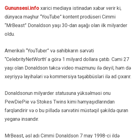
Gununsesi.info
xarici mediaya istinadən xəbər verir ki,
dünyaca məşhur “YouTube” kontent prodüseri Cimmi
“MrBeast” Donaldson yaşı 30-dan aşağı olan ilk milyarder
oldu.
Amerikalı “YouTuber” və sahibkarın sərvəti
“CelebrityNetWorth’ a görə 1 milyard dollara çatıb. Cəmi 27
yaşı olan Donaldson təkcə video məzmunu ilə deyil, həm də
xeyriyyə layihələri və kommersiya təşəbbüsləri ilə ad çıxarır.
Donaldsonun milyarder statusuna yüksəlməsi onu
PewDiePie və Stokes Twins kimi həmyaşıdlarından
fərqləndirir və o bu pillədə sərvətini müstəqil şəkildə quran
yeganə insandır.
MrBeast, əsl adı Cimmi Donaldson 7 may 1998-ci ildə