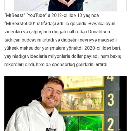
“MrBeast” “YouTube” a 2012-ci ildə 13 yaşında
“MrBeast6000” istifadəçi adı ilə qoşuldu. Əvvəlcə oyun
videoları və çağırışlarla diqqəti cəlb edən Donaldson
tədricən büdcəsini artırdı və diqqətini xeyriyyə məqsədli,
yüksək məhsuldar yarışmalara yönəltdi. 2020-ci ildən bəri,
yayınladığı videolarla milyonlarla dollar payladı, həm baxış
rekordları qırdı, həm də sponsorluq gəlirlərini artırdı.