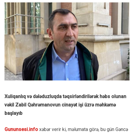
Xuliqanlıq və dələduzluqda təqsirləndirilərək həbs olunan
vəkil Zabil Qəhrəmanovun cinayət işi üzrə məhkəmə
başlayıb
Gununsesi.info
xəbər verir ki, məlumata görə, bu gün Gəncə