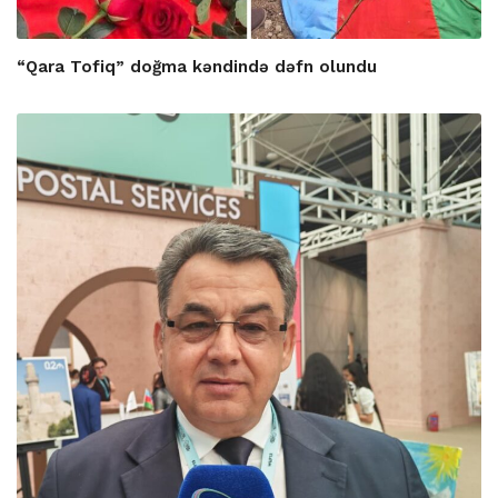
“Qara Tofiq” doğma kəndində dəfn olundu