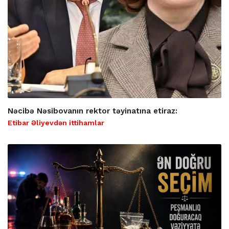
Nəcibə Nəsibovanın rektor təyinatına etiraz:
Etibar Əliyevdən ittihamlar