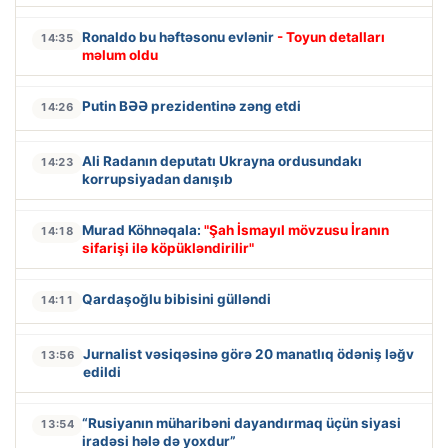
Ronaldo bu həftəsonu evlənir
- Toyun detalları
14:35
məlum oldu
Putin BƏƏ prezidentinə zəng etdi
14:26
Ali Radanın deputatı Ukrayna ordusundakı
14:23
korrupsiyadan danışıb
Murad Köhnəqala:
"Şah İsmayıl mövzusu İranın
14:18
sifarişi ilə köpükləndirilir"
Qardaşoğlu bibisini gülləndi
14:11
Jurnalist vəsiqəsinə görə 20 manatlıq ödəniş ləğv
13:56
edildi
“Rusiyanın müharibəni dayandırmaq üçün siyasi
13:54
iradəsi hələ də yoxdur”