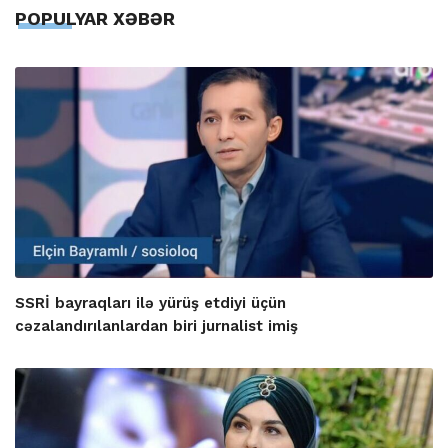
POPULYAR XƏBƏR
SSRİ bayraqları ilə yürüş etdiyi üçün
cəzalandırılanlardan biri jurnalist imiş