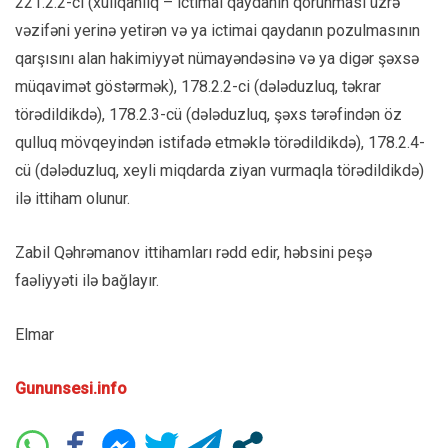
221.2.2-ci (xuliqanlıq – ictimai qaydanın qorunması üzrə
vəzifəni yerinə yetirən və ya ictimai qaydanın pozulmasının
qarşısını alan hakimiyyət nümayəndəsinə və ya digər şəxsə
müqavimət göstərmək), 178.2.2-ci (dələduzluq, təkrar
törədildikdə), 178.2.3-cü (dələduzluq, şəxs tərəfindən öz
qulluq mövqeyindən istifadə etməklə törədildikdə), 178.2.4-
cü (dələduzluq, xeyli miqdarda ziyan vurmaqla törədildikdə)
ilə ittiham olunur.
Zabil Qəhrəmanov ittihamları rədd edir, həbsini peşə
faəliyyəti ilə bağlayır.
Elmar
Gununsesi.info