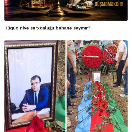
Hüquq niyə sərxoşluğu bəhanə saymır?