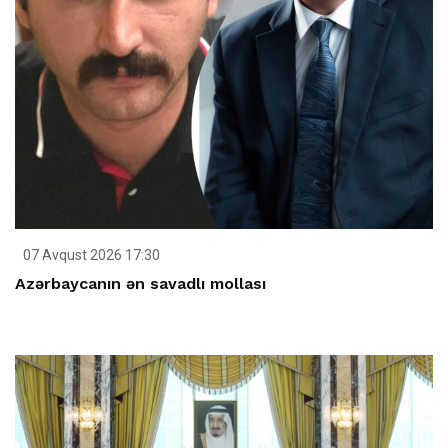
07 Avqust 2026 17:30
Azərbaycanın ən savadlı mollası