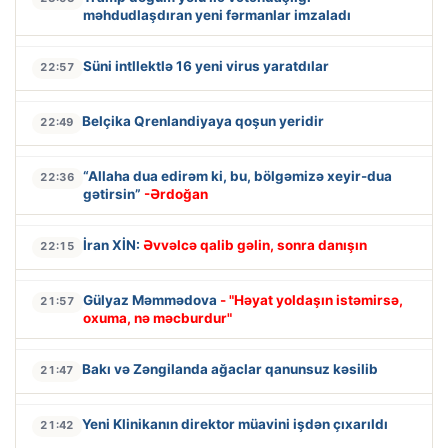
məhdudlaşdıran yeni fərmanlar imzaladı
Süni intllektlə 16 yeni virus yaratdılar
22:57
Belçika Qrenlandiyaya qoşun yeridir
22:49
“Allaha dua edirəm ki, bu, bölgəmizə xeyir-dua
22:36
gətirsin”
-Ərdoğan
İran XİN:
Əvvəlcə qalib gəlin, sonra danışın
22:15
Gülyaz Məmmədova
- "Həyat yoldaşın istəmirsə,
21:57
oxuma, nə məcburdur"
Bakı və Zəngilanda ağaclar qanunsuz kəsilib
21:47
Yeni Klinikanın direktor müavini işdən çıxarıldı
21:42