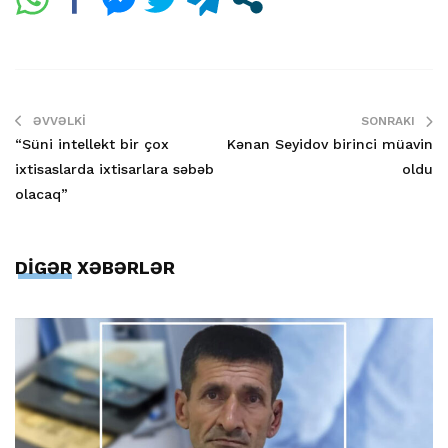
ƏVVƏLKI
SONRAKI
“Süni intellekt bir çox
Kənan Seyidov birinci müavin
ixtisaslarda ixtisarlara səbəb
oldu
olacaq”
DİGƏR XƏBƏRLƏR