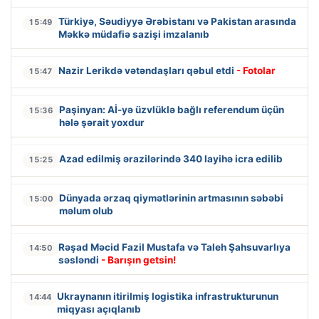
Türkiyə, Səudiyyə Ərəbistanı və Pakistan arasında
15:49
Məkkə müdafiə sazişi imzalanıb
Nazir Lerikdə vətəndaşları qəbul etdi
- Fotolar
15:47
Paşinyan: Aİ-yə üzvlüklə bağlı referendum üçün
15:36
hələ şərait yoxdur
Azad edilmiş ərazilərində 340 layihə icra edilib
15:25
Dünyada ərzaq qiymətlərinin artmasının səbəbi
15:00
məlum olub
Rəşad Məcid Fazil Mustafa və Taleh Şahsuvarlıya
14:50
səsləndi
- Barışın getsin!
Ukraynanın itirilmiş logistika infrastrukturunun
14:44
miqyası açıqlanıb