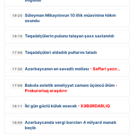
Süleyman Mikayılovun 10 illik müavininə hökm
19:20
oxundu
Təqaüdçülərin pulunu talayan şəxs saxlanıldı
19:10
Təqaüdçüləri aldadıb pullarını taladı
17:58
Azərbaycanın ən savadlı mollası
- Saffari yazır…
17:30
Bakıda estetik əməliyyat zamanı üçüncü ölüm
-
17:09
Prokurorluq araşdırır
İki gün güclü külək əsəcək
- XƏBƏRDARLIQ
16:11
Azərbaycanda vergi borcları 4 milyard manatı
16:09
keçib