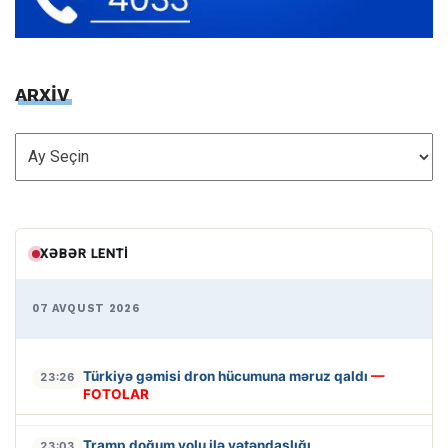
ARXİV
ARXİV
XƏBƏR LENTI
07 AVQUST 2026
Türkiyə gəmisi dron hücumuna məruz qaldı
—
23:26
FOTOLAR
Tramp doğum yolu ilə vətəndaşlığı
23:03