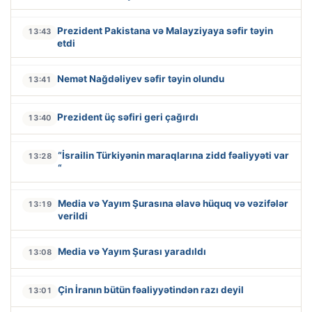
Prezident Pakistana və Malayziyaya səfir təyin
13:43
etdi
Nemət Nağdəliyev səfir təyin olundu
13:41
Prezident üç səfiri geri çağırdı
13:40
“İsrailin Türkiyənin maraqlarına zidd fəaliyyəti var
13:28
“
Media və Yayım Şurasına əlavə hüquq və vəzifələr
13:19
verildi
Media və Yayım Şurası yaradıldı
13:08
Çin İranın bütün fəaliyyətindən razı deyil
13:01