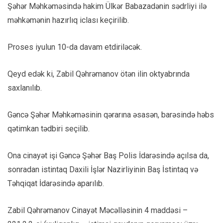
Şəhər Məhkəməsində hakim Ülkər Babazadənin sədrliyi ilə
məhkəmənin hazırlıq iclası keçirilib.
Proses iyulun 10-da davam etdiriləcək.
Qeyd edək ki, Zabil Qəhrəmanov ötən ilin oktyabrında
saxlanılıb.
Gəncə Şəhər Məhkəməsinin qərarına əsasən, barəsində həbs
qətimkan tədbiri seçilib.
Ona cinayət işi Gəncə Şəhər Baş Polis İdarəsində açılsa da,
sonradan istintaq Daxili İşlər Nazirliyinin Baş İstintaq və
Təhqiqat İdarəsində aparılıb.
Zabil Qəhrəmanov Cinayət Məcəlləsinin 4 maddəsi –