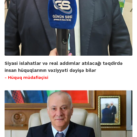
Siyasi islahatlar və real addımlar atılacağı təqdirdə
insan hüquqlarının vəziyyəti dəyişə bilər
- Hüquq müdafiəçisi