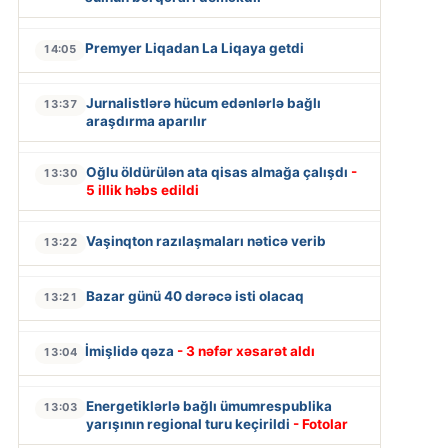
Premyer Liqadan La Liqaya getdi
14:05
Jurnalistlərə hücum edənlərlə bağlı
13:37
araşdırma aparılır
Oğlu öldürülən ata qisas almağa çalışdı
-
13:30
5 illik həbs edildi
Vaşinqton razılaşmaları nəticə verib
13:22
Bazar günü 40 dərəcə isti olacaq
13:21
İmişlidə qəza
- 3 nəfər xəsarət aldı
13:04
Energetiklərlə bağlı ümumrespublika
13:03
yarışının regional turu keçirildi
- Fotolar