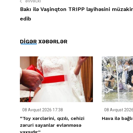
ƏVVƏLKI
Bakı ilə Vaşinqton TRIPP layihəsini müzaki
edib
DİGƏR XƏBƏRLƏR
08 Avqust 2026 17:38
08 Avqust 2026
“Toy xərclərini, qızılı, cehizi
Hava ilə bağlı
zəruri sayanlar evlənməsə
yaxşıdır”