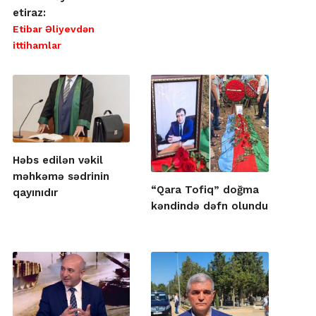
etiraz:
Etibar Əliyevdən
ittihamlar
Həbs edilən vəkil
məhkəmə sədrinin
“Qara Tofiq” doğma
qayınıdır
kəndində dəfn olundu