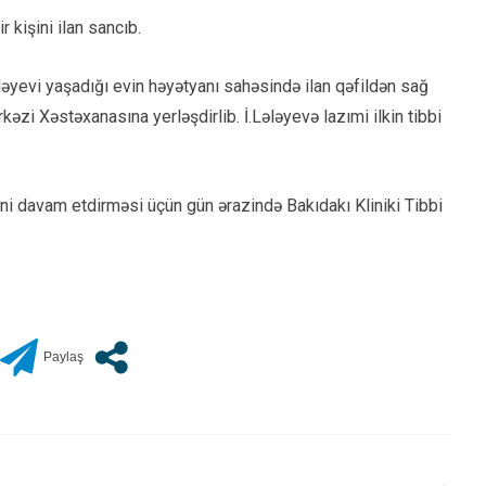
 kişini ilan sancıb.
ləyevi yaşadığı evin həyətyanı sahəsində ilan qəfildən sağ
zi Xəstəxanasına yerləşdirlib. İ.Lələyevə lazımi ilkin tibbi
əsini davam etdirməsi üçün gün ərazində Bakıdakı Kliniki Tibbi