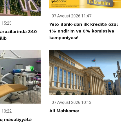
07 Avqust 2026 11:47
 15:25
Yelo Bank-dan ilk kreditə özəl
1% endirim və 0% komissiya
ərazilərində 340
kampaniyası!
ilib
07 Avqust 2026 10:13
Ali Məhkəmə:
 10:22
q məsuliyyətə