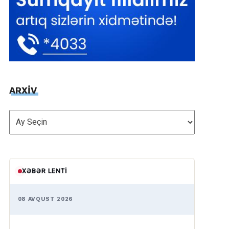
ARXİV
ARXİV
XƏBƏR LENTI
08 AVQUST 2026