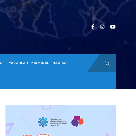
YƏT
YAZARLAR
KRİMİNAL
HADİSƏ