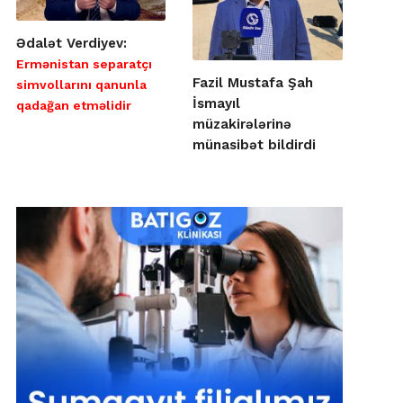
Ədalət Verdiyev:
Ermənistan separatçı
Fazil Mustafa Şah
simvollarını qanunla
İsmayıl
qadağan etməlidir
müzakirələrinə
münasibət bildirdi