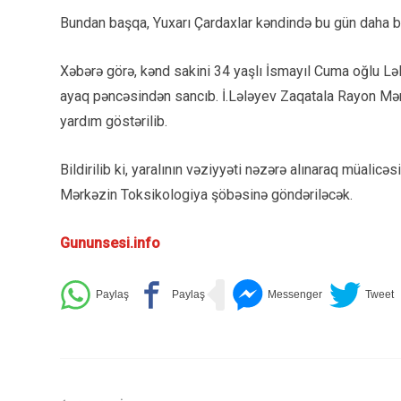
Bundan başqa, Yuxarı Çardaxlar kəndində bu gün daha bir
Xəbərə görə, kənd sakini 34 yaşlı İsmayıl Cuma oğlu Lə
ayaq pəncəsindən sancıb. İ.Lələyev Zaqatala Rayon Mərkə
yardım göstərilib.
Bildirilib ki, yaralının vəziyyəti nəzərə alınaraq müalic
Mərkəzin Toksikologiya şöbəsinə göndəriləcək.
Gununsesi.info