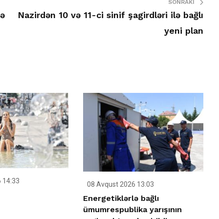
SONRAKI
rə
Nazirdən 10 və 11-ci sinif şagirdləri ilə bağlı
yeni plan
 14:33
08 Avqust 2026 13:03
Energetiklərlə bağlı
ümumrespublika yarışının