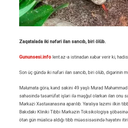
Zaqatalada iki nəfəri ilan sancıb, biri ölüb.
Gununsesi.info
lent.az-a istinadən xəbər verir ki, hadi
Son üç gündə iki nəfəri ilan sancıb, biri ölüb, digərinin 
Məlumata görə, kənd sakini 49 yaşlı Murad Məhəmməd 
sahəsində təsərrüfat işləri ilə məşğul olarkən ilan onu 
Mərkəzi Xəstəxanasına aparılıb. Yaralıya lazımi ilkin ti
Bakıdakı Kliniki Tibbi Mərkəzin Toksikologiya şöbəsin
ötən gün müalicə aldığı tibb müəssisəsində həyatını itiri