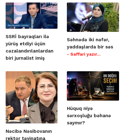
SSRİ bayraqları ilə
Səhnədə iki nəfər,
yürüş etdiyi üçün
yaddaşlarda bir səs
cəzalandırılanlardan
- Saffari yazır…
biri jurnalist imiş
Hüquq niyə
sərxoşluğu bəhanə
saymır?
Nəcibə Nəsibovanın
rektor təyinatına