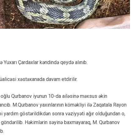
sə Yuxarı Çardaxlar kəndində qeydə alınıb.
müalicəsi xəstəxanada davam etdirilir.
oğlu Qurbanov iyunun 10-da ailəsinə məxsus əkin
sancıb. M.Qurbanov yaxınlarının köməkliyi ilə Zaqatala Rayon
bbi yardım göstərildikdən sonra vəziyyəti ağır olduğundan o,
ə göndərilib. Həkimlərin səyinə baxmayaraq, M. Qurbanov
b.