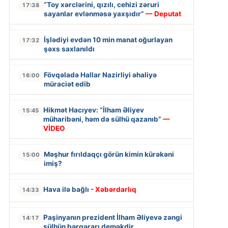
“Toy xərclərini, qızılı, cehizi zəruri
17:38
sayanlar evlənməsə yaxşıdır”
— Deputat
İşlədiyi evdən 10 min manat oğurlayan
17:32
şəxs saxlanıldı
Fövqəladə Hallar Nazirliyi əhaliyə
16:00
müraciət edib
Hikmət Hacıyev: “İlham Əliyev
15:45
müharibəni, həm də sülhü qazanıb”
—
VİDEO
Məşhur fırıldaqçı görün kimin kürəkəni
15:00
imiş?
Hava ilə bağlı
- Xəbərdarlıq
14:33
Paşinyanın prezident İlham Əliyevə zəngi
14:17
sülhün bərqərarı deməkdir