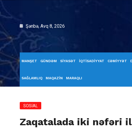
Şənbə, Avq 8, 2026
MANŞET
GÜNDƏM
SİYASƏT
İQTİSADİYYAT
CƏMİYYƏT
SAĞLAMLIQ
MAQAZİN
MARAQLI
SOSİAL
Zaqatalada iki nəfəri 