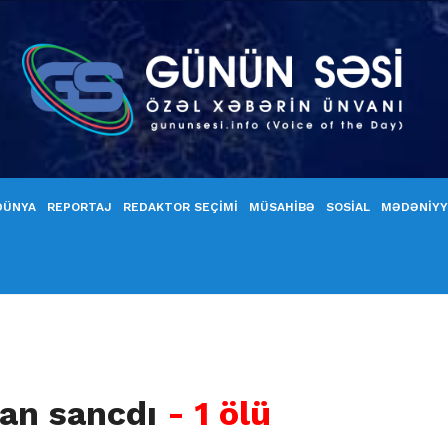
DÜNYA
REPORTAJ
REDAKTOR SEÇİMİ
MÜSAHİBƏ
SOSİAL
MƏDƏNİY
ilan sancdı
- 1 ölü