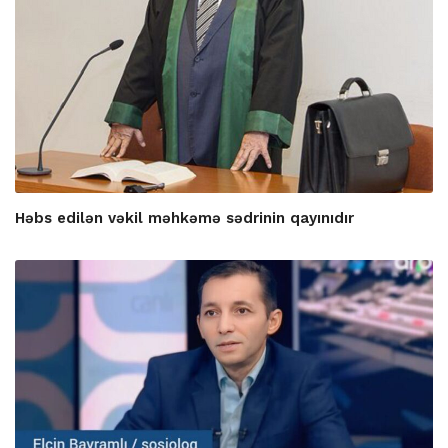
Həbs edilən vəkil məhkəmə sədrinin qayınıdır