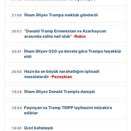
İlham Əliyev Trampa məktub göndərdi
21:00
“Donald Tramp Ermənistan və Azərbaycan
20:51
arasında sülhə nail olub”
-Rubio
İlham Əliyev G20-yə dəvətə görə Trampa təşəkkür
20:47
etdi
Hazırda ən böyük narahatlığım iqtisadi
20:03
məsələlərdir
-Pezeşkian
İlham Əliyev Donald Trampla danışdı
19:28
Paşinyan və Tramp TRIPP layihəsini müzakirə
18:54
ediblər
Qızıl bahalaşdı
18:43