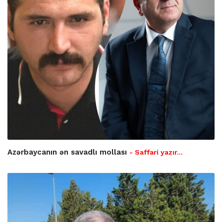
Azərbaycanın ən savadlı mollası
- Saffari yazır…