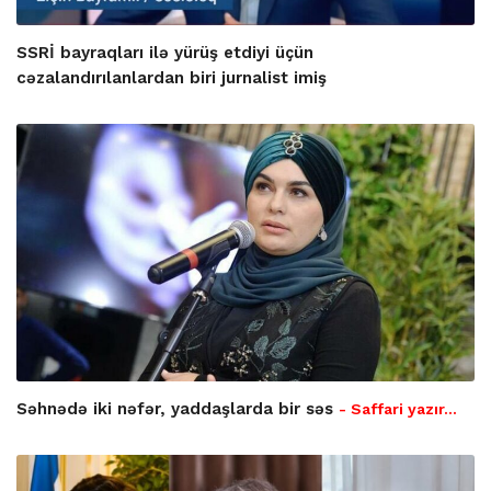
SSRİ bayraqları ilə yürüş etdiyi üçün
cəzalandırılanlardan biri jurnalist imiş
Səhnədə iki nəfər, yaddaşlarda bir səs
- Saffari yazır…