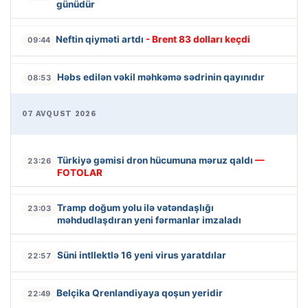
günüdür
Neftin qiyməti artdı
- Brent 83 dolları keçdi
09:44
Həbs edilən vəkil məhkəmə sədrinin qayınıdır
08:53
07 AVQUST 2026
Türkiyə gəmisi dron hücumuna məruz qaldı
—
23:26
FOTOLAR
Tramp doğum yolu ilə vətəndaşlığı
23:03
məhdudlaşdıran yeni fərmanlar imzaladı
Süni intllektlə 16 yeni virus yaratdılar
22:57
Belçika Qrenlandiyaya qoşun yeridir
22:49