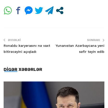
ƏVVƏLKI
SONRAKI
Ronaldu karyerasını nə vaxt
Yunanıstan Azərbaycana yeni
bitirəcəyini açıqladı
səfir təyin edib
DİGƏR XƏBƏRLƏR