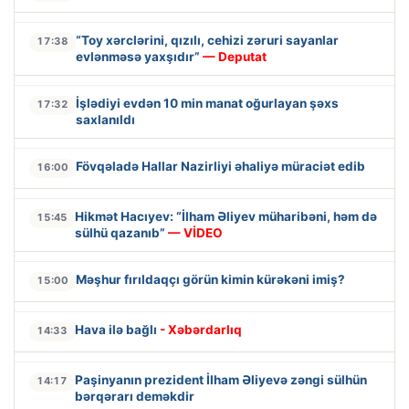
“Toy xərclərini, qızılı, cehizi zəruri sayanlar
17:38
evlənməsə yaxşıdır”
— Deputat
İşlədiyi evdən 10 min manat oğurlayan şəxs
17:32
saxlanıldı
Fövqəladə Hallar Nazirliyi əhaliyə müraciət edib
16:00
Hikmət Hacıyev: “İlham Əliyev müharibəni, həm də
15:45
sülhü qazanıb”
— VİDEO
Məşhur fırıldaqçı görün kimin kürəkəni imiş?
15:00
Hava ilə bağlı
- Xəbərdarlıq
14:33
Paşinyanın prezident İlham Əliyevə zəngi sülhün
14:17
bərqərarı deməkdir