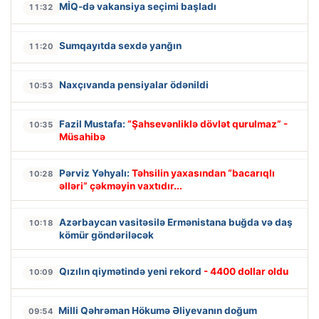
MİQ-də vakansiya seçimi başladı
11:32
Sumqayıtda sexdə yanğın
11:20
Naxçıvanda pensiyalar ödənildi
10:53
Fazil Mustafa:
“Şahsevənliklə dövlət qurulmaz” -
10:35
Müsahibə
Pərviz Yəhyalı:
Təhsilin yaxasından “bacarıqlı
10:28
əlləri” çəkməyin vaxtıdır...
Azərbaycan vasitəsilə Ermənistana buğda və daş
10:18
kömür göndəriləcək
Qızılın qiymətində yeni rekord
- 4400 dollar oldu
10:09
Milli Qəhrəman Hökumə Əliyevanın doğum
09:54