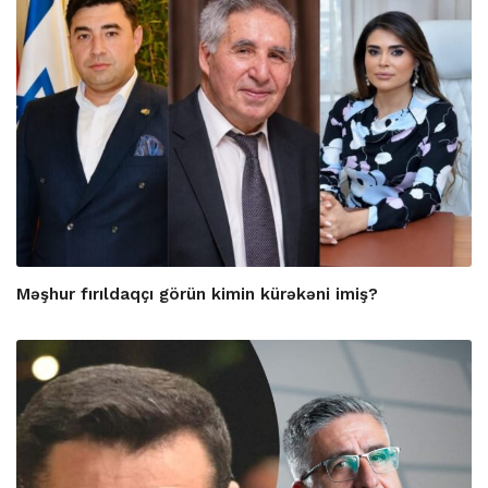
Məşhur fırıldaqçı görün kimin kürəkəni imiş?