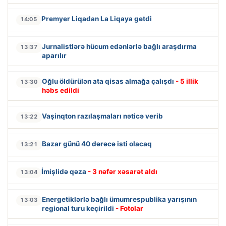
Premyer Liqadan La Liqaya getdi
14:05
Jurnalistlərə hücum edənlərlə bağlı araşdırma
13:37
aparılır
Oğlu öldürülən ata qisas almağa çalışdı
- 5 illik
13:30
həbs edildi
Vaşinqton razılaşmaları nəticə verib
13:22
Bazar günü 40 dərəcə isti olacaq
13:21
İmişlidə qəza
- 3 nəfər xəsarət aldı
13:04
Energetiklərlə bağlı ümumrespublika yarışının
13:03
regional turu keçirildi
- Fotolar