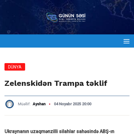
DÜNYA
Zelenskidən Trampa təklif
Müəllif:
Ayshan
04 Noyabr 2025 20:00
Ukraynanın uzaqmənzilli silahlar sahəsində ABŞ-ın