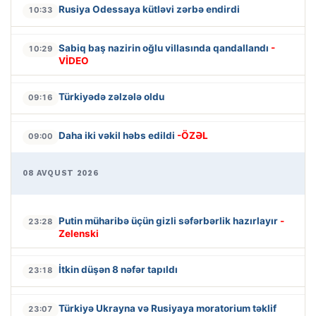
Rusiya Odessaya kütləvi zərbə endirdi
10:33
Sabiq baş nazirin oğlu villasında qandallandı
-
10:29
VİDEO
Türkiyədə zəlzələ oldu
09:16
Daha iki vəkil həbs edildi
-ÖZƏL
09:00
08 AVQUST 2026
Putin müharibə üçün gizli səfərbərlik hazırlayır
-
23:28
Zelenski
İtkin düşən 8 nəfər tapıldı
23:18
Türkiyə Ukrayna və Rusiyaya moratorium təklif
23:07