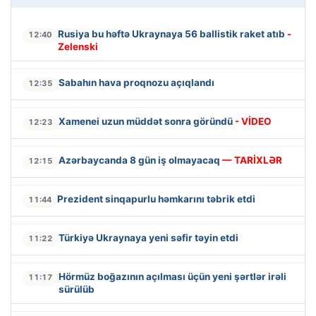
Rusiya bu həftə Ukraynaya 56 ballistik raket atıb
-
12:40
Zelenski
Sabahın hava proqnozu açıqlandı
12:35
Xamenei uzun müddət sonra göründü
- VİDEO
12:23
Azərbaycanda 8 gün iş olmayacaq
— TARİXLƏR
12:15
Prezident sinqapurlu həmkarını təbrik etdi
11:44
Türkiyə Ukraynaya yeni səfir təyin etdi
11:22
Hörmüz boğazının açılması üçün yeni şərtlər irəli
11:17
sürülüb