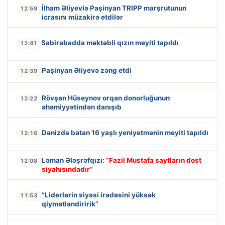
İlham Əliyevlə Paşinyan TRIPP marşrutunun
12:59
icrasını müzakirə etdilər
Sabirabadda məktəbli qızın meyiti tapıldı
12:41
Paşinyan Əliyevə zəng etdi
12:39
Rövşən Hüseynov orqan donorluğunun
12:22
əhəmiyyətindən danışıb
Dənizdə batan 16 yaşlı yeniyetmənin meyiti tapıldı
12:16
Ləman Ələşrəfqızı:
“Fazil Mustafa saytların dost
12:08
siyahısındadır”
“Liderlərin siyasi iradəsini yüksək
11:53
qiymətləndiririk”