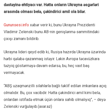
dəstəyinə ehtiyacı var. Hətta onların Ukrayna əsgərləri
arasında olması belə, çəkindirici amil ola bilər.
Gununsesi.info
xəbər verir ki, bunu Ukrayna Prezidenti
Vladimir Zelenski bunu AB-nin genişlənmə sammitindəki
çıxışı zamanı bildirib.
Ukrayna lideri qeyd edib ki, Rusiya hazırda Ukrayna üzərində
hərbi qələbə qazanmaq istəyir. Lakin Avropa təcavüzkara
təzyiq göstərməyə davam edərsə, bu, heç vaxt baş
verməyəcək.
“ABŞ uzaqmənzilli silahlarla bağlı təklif edilən imkanlara açıq
olmalıdır. Bu, çox vacibdir. Hətta çəkindirici amil kimi belə,
onlardan istifadə etmək üçün onlara sahib olmalıyıq”, – deyə
Zelenski vurğulayıb.(axar.az)