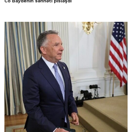
Co Baydenin səhhəti pisləşdi