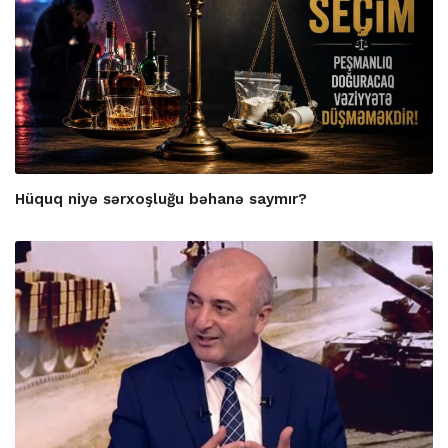
Hüquq niyə sərxoşluğu bəhanə saymır?