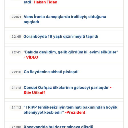
etdi
-Hakan Fidan
Vens İranla danışıqlarda irəliləyiş olduğunu
22:51
açıqladı
Goranboyda 18 yaşlı qızın meyiti tapıldı
22:45
“Bakıda deyildim, gəlib gördüm ki, evimi sökürlər”
22:41
- VİDEO
Co Baydenin səhhəti pisləşdi
22:10
Cənubi Qafqaz ölkələrinin gələcəyi parlaqdır
-
21:18
Stiv Uitkoff
“TRIPP təhlükəsizliyin təminatı baxımından böyük
21:12
əhəmiyyət kəsb edir”
-Prezident
Xocavənddə buldozer minaya düşdü
21:08