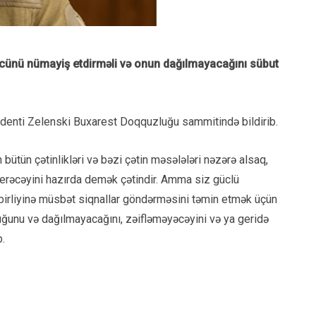
cünü nümayiş etdirməli və onun dağılmayacağını sübut
identi Zelenski Buxarest Doqquzluğu sammitində bildirib.
ütün çətinlikləri və bəzi çətin məsələləri nəzərə alsaq,
verəcəyini hazırda demək çətindir. Amma siz güclü
 birliyinə müsbət siqnallar göndərməsini təmin etmək üçün
uğunu və dağılmayacağını, zəifləməyəcəyini və ya geridə
b.