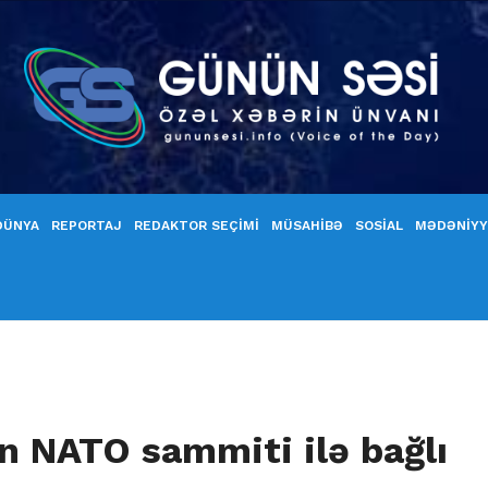
DÜNYA
REPORTAJ
REDAKTOR SEÇİMİ
MÜSAHİBƏ
SOSİAL
MƏDƏNİY
n NATO sammiti ilə bağlı