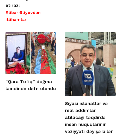
etiraz:
Etibar Əliyevdən
ittihamlar
“Qara Tofiq” doğma
kəndində dəfn olundu
Siyasi islahatlar və
real addımlar
atılacağı təqdirdə
insan hüquqlarının
vəziyyəti dəyişə bilər