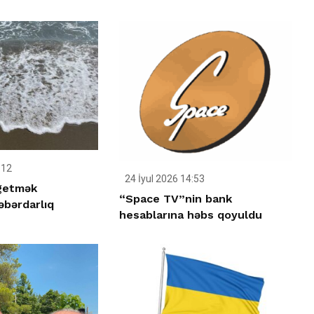
:12
24 İyul 2026 14:53
 getmək
“Space TV”nin bank
əbərdarlıq
hesablarına həbs qoyuldu