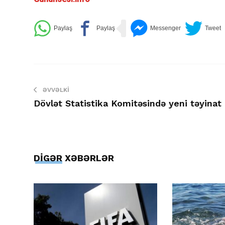
ƏVVƏLKI
Dövlət Statistika Komitəsində yeni təyinat
DİGƏR XƏBƏRLƏR