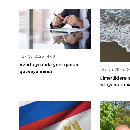
27 İyul 2026 14:40
Azərbaycanda yeni qanun
27 İyul 2026 13
qüvvəyə mindi
Çimərliklərə
istəyənlərə x