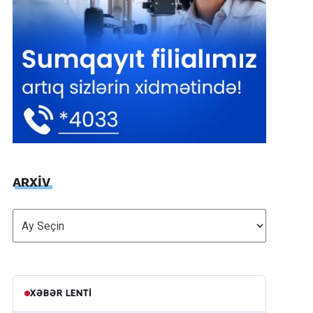
ARXİV
ARXİV
XƏBƏR LENTI