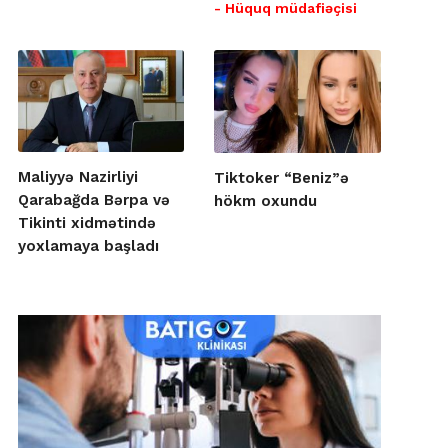
- Hüquq müdafiəçisi
Maliyyə Nazirliyi
Tiktoker “Beniz”ə
Qarabağda Bərpa və
hökm oxundu
Tikinti xidmətində
yoxlamaya başladı