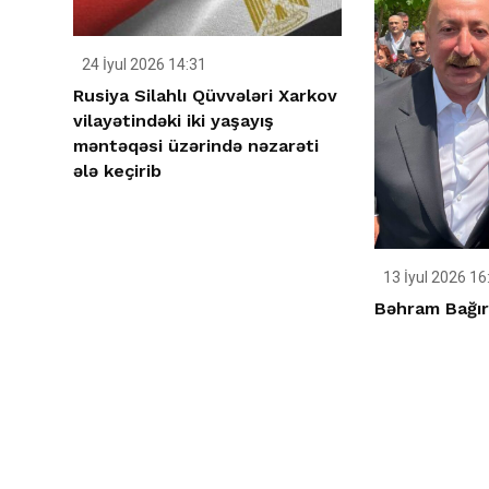
24 İyul 2026 14:31
Rusiya Silahlı Qüvvələri Xarkov
vilayətindəki iki yaşayış
məntəqəsi üzərində nəzarəti
ələ keçirib
13 İyul 2026 16
Bəhram Bağır