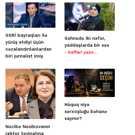
SSRİ bayraqları ilə
Səhnədə iki nəfər,
yürüş etdiyi üçün
yaddaşlarda bir səs
cəzalandırılanlardan
- Saffari yazır…
biri jurnalist imiş
Hüquq niyə
sərxoşluğu bəhanə
saymır?
Nəcibə Nəsibovanın
rektor təyinatına