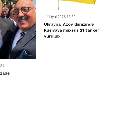
11 İyul 2026 13:30
Ukrayna: Azov dənizində
Rusiyaya məxsus 21 tanker
vurulub
:37
zadə: