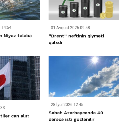
 14:54
01 Avqust 2026 09:58
n Niyaz tələbə
“Brent” neftinin qiyməti
qalxdı
28 İyul 2026 12:45
:33
Sabah Azərbaycanda 40
ilər can alır:
dərəcə isti gözlənilir