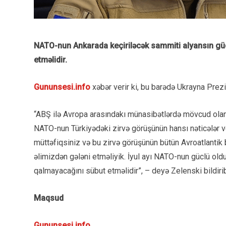
NATO-nun Ankarada keçiriləcək sammiti alyansın gü
etməlidir.
Gununsesi.info
xəbər verir ki, bu barədə Ukrayna Prez
“ABŞ ilə Avropa arasındakı münasibətlərdə mövcud olan b
NATO-nun Türkiyədəki zirvə görüşünün hansı nəticələr 
müttəfiqsiniz və bu zirvə görüşünün bütün Avroatlantik
əlimizdən gələni etməliyik. İyul ayı NATO-nun güclü old
qalmayacağını sübut etməlidir”, – deyə Zelenski bildiri
Maqsud
Gununsesi.info