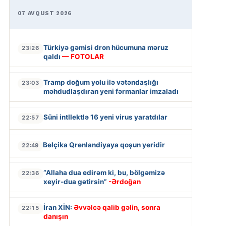
07 AVQUST 2026
Türkiyə gəmisi dron hücumuna məruz
23:26
qaldı
— FOTOLAR
Tramp doğum yolu ilə vətəndaşlığı
23:03
məhdudlaşdıran yeni fərmanlar imzaladı
Süni intllektlə 16 yeni virus yaratdılar
22:57
Belçika Qrenlandiyaya qoşun yeridir
22:49
“Allaha dua edirəm ki, bu, bölgəmizə
22:36
xeyir-dua gətirsin”
-Ərdoğan
İran XİN:
Əvvəlcə qalib gəlin, sonra
22:15
danışın