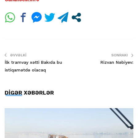
ƏVVƏLKI
SONRAKI
İlk tramvay xətti Bakıda bu
Rizvan Nəbiyev:
istiqamətdə olacaq
DİGƏR XƏBƏRLƏR