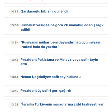
Qardaşoğlu bibisini gülləndi
14:11
Jurnalist vəsiqəsinə görə 20 manatlıq ödəniş ləğv
13:56
edildi
“Rusiyanın müharibəni dayandırmaq üçün siyasi
13:54
iradəsi hələ də yoxdur”
Prezident Pakistana və Malayziyaya səfir təyin
13:43
etdi
Nemət Nağdəliyev səfir təyin olundu
13:41
Prezident üç səfiri geri çağırdı
13:40
“İsrailin Türkiyənin maraqlarına zidd fəaliyyəti var
13:28
“