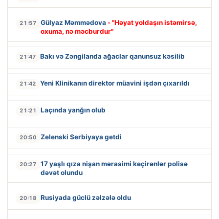
Gülyaz Məmmədova
- "Həyat yoldaşın istəmirsə,
21:57
oxuma, nə məcburdur"
Bakı və Zəngilanda ağaclar qanunsuz kəsilib
21:47
Yeni Klinikanın direktor müavini işdən çıxarıldı
21:42
Laçında yanğın olub
21:21
Zelenski Serbiyaya getdi
20:50
17 yaşlı qıza nişan mərasimi keçirənlər polisə
20:27
dəvət olundu
Rusiyada güclü zəlzələ oldu
20:18