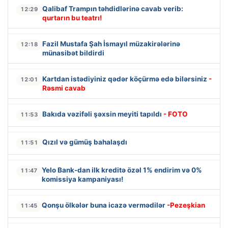
Qalibaf Trampın təhdidlərinə cavab verib:
12:29
qurtarın bu teatrı!
Fazil Mustafa Şah İsmayıl müzakirələrinə
12:18
münasibət bildirdi
Kartdan istədiyiniz qədər köçürmə edə bilərsiniz
-
12:01
Rəsmi cavab
Bakıda vəzifəli şəxsin meyiti tapıldı
- FOTO
11:53
Qızıl və gümüş bahalaşdı
11:51
Yelo Bank-dan ilk kreditə özəl 1% endirim və 0%
11:47
komissiya kampaniyası!
Qonşu ölkələr buna icazə vermədilər
-Pezeşkian
11:45