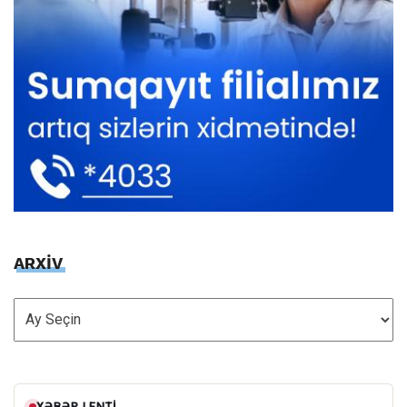
ARXİV
ARXİV
XƏBƏR LENTI