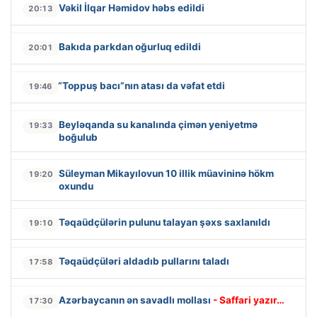
Vəkil İlqar Həmidov həbs edildi
20:13
Bakıda parkdan oğurluq edildi
20:01
“Toppuş bacı”nın atası da vəfat etdi
19:46
Beyləqanda su kanalında çimən yeniyetmə
19:33
boğulub
Süleyman Mikayılovun 10 illik müavininə hökm
19:20
oxundu
Təqaüdçülərin pulunu talayan şəxs saxlanıldı
19:10
Təqaüdçüləri aldadıb pullarını taladı
17:58
Azərbaycanın ən savadlı mollası
- Saffari yazır…
17:30