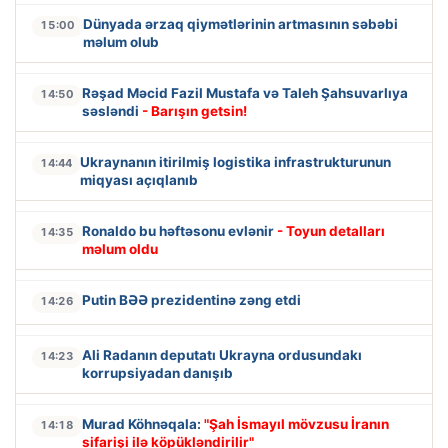
Dünyada ərzaq qiymətlərinin artmasının səbəbi
15:00
məlum olub
Rəşad Məcid Fazil Mustafa və Taleh Şahsuvarlıya
14:50
səsləndi
- Barışın getsin!
Ukraynanın itirilmiş logistika infrastrukturunun
14:44
miqyası açıqlanıb
Ronaldo bu həftəsonu evlənir
- Toyun detalları
14:35
məlum oldu
Putin BƏƏ prezidentinə zəng etdi
14:26
Ali Radanın deputatı Ukrayna ordusundakı
14:23
korrupsiyadan danışıb
Murad Köhnəqala:
"Şah İsmayıl mövzusu İranın
14:18
sifarişi ilə köpükləndirilir"