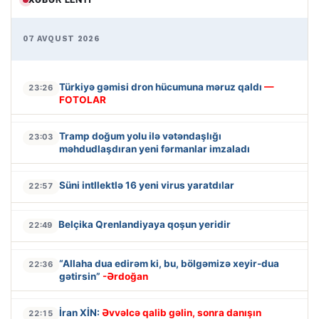
07 AVQUST 2026
Türkiyə gəmisi dron hücumuna məruz qaldı
—
23:26
FOTOLAR
Tramp doğum yolu ilə vətəndaşlığı
23:03
məhdudlaşdıran yeni fərmanlar imzaladı
Süni intllektlə 16 yeni virus yaratdılar
22:57
Belçika Qrenlandiyaya qoşun yeridir
22:49
“Allaha dua edirəm ki, bu, bölgəmizə xeyir-dua
22:36
gətirsin”
-Ərdoğan
İran XİN:
Əvvəlcə qalib gəlin, sonra danışın
22:15