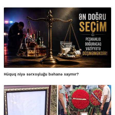
Hüquq niyə sərxoşluğu bəhanə saymır?