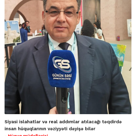
Siyasi islahatlar və real addımlar atılacağı təqdirdə
insan hüquqlarının vəziyyəti dəyişə bilər
- Hüquq müdafiəçisi