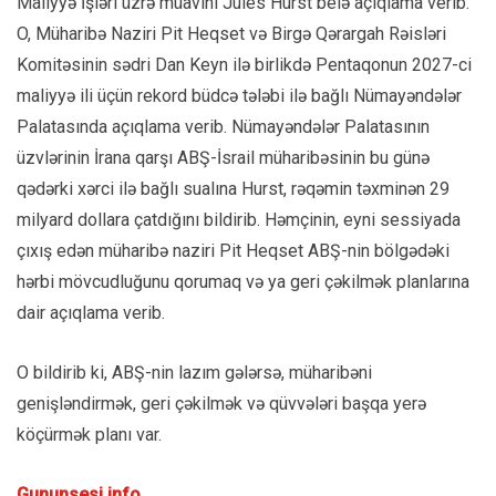
Maliyyə İşləri üzrə müavini Jules Hurst belə açıqlama verib.
O, Müharibə Naziri Pit Heqset və Birgə Qərargah Rəisləri
Komitəsinin sədri Dan Keyn ilə birlikdə Pentaqonun 2027-ci
maliyyə ili üçün rekord büdcə tələbi ilə bağlı Nümayəndələr
Palatasında açıqlama verib. Nümayəndələr Palatasının
üzvlərinin İrana qarşı ABŞ-İsrail müharibəsinin bu günə
qədərki xərci ilə bağlı sualına Hurst, rəqəmin təxminən 29
milyard dollara çatdığını bildirib. Həmçinin, eyni sessiyada
çıxış edən müharibə naziri Pit Heqset ABŞ-nin bölgədəki
hərbi mövcudluğunu qorumaq və ya geri çəkilmək planlarına
dair açıqlama verib.
O bildirib ki, ABŞ-nin lazım gələrsə, müharibəni
genişləndirmək, geri çəkilmək və qüvvələri başqa yerə
köçürmək planı var.
Gununsesi.info