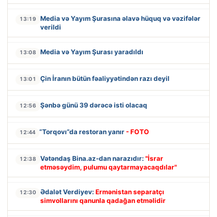
Media və Yayım Şurasına əlavə hüquq və vəzifələr
13:19
verildi
Media və Yayım Şurası yaradıldı
13:08
Çin İranın bütün fəaliyyətindən razı deyil
13:01
Şənbə günü 39 dərəcə isti olacaq
12:56
“Torqovı”da restoran yanır
- FOTO
12:44
Vətəndaş Bina.az-dan narazıdır:
"İsrar
12:38
etməsəydim, pulumu qaytarmayacaqdılar"
Ədalət Verdiyev:
Ermənistan separatçı
12:30
simvollarını qanunla qadağan etməlidir