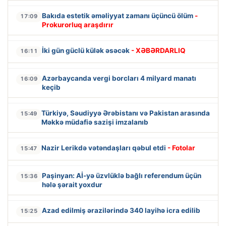
Bakıda estetik əməliyyat zamanı üçüncü ölüm
-
17:09
Prokurorluq araşdırır
İki gün güclü külək əsəcək
- XƏBƏRDARLIQ
16:11
Azərbaycanda vergi borcları 4 milyard manatı
16:09
keçib
Türkiyə, Səudiyyə Ərəbistanı və Pakistan arasında
15:49
Məkkə müdafiə sazişi imzalanıb
Nazir Lerikdə vətəndaşları qəbul etdi
- Fotolar
15:47
Paşinyan: Aİ-yə üzvlüklə bağlı referendum üçün
15:36
hələ şərait yoxdur
Azad edilmiş ərazilərində 340 layihə icra edilib
15:25