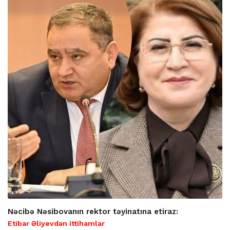
Nəcibə Nəsibovanın rektor təyinatına etiraz:
Etibar Əliyevdən ittihamlar