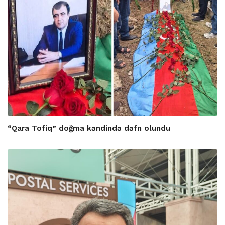
“Qara Tofiq” doğma kəndində dəfn olundu