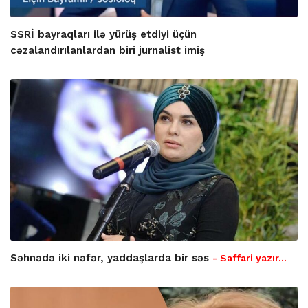
SSRİ bayraqları ilə yürüş etdiyi üçün
cəzalandırılanlardan biri jurnalist imiş
Səhnədə iki nəfər, yaddaşlarda bir səs
- Saffari yazır…