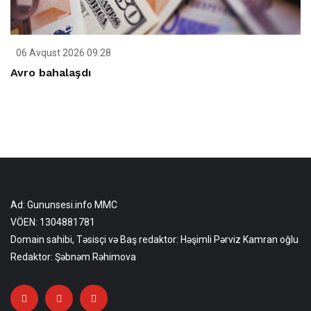
06 Avqust 2026 09:28
Avro bahalaşdı
Ad: Gununsesi.info MMC
VÖEN: 1304881781
Domain sahibi, Təsisçi və Baş redaktor: Həşimli Pərviz Kamran oğlu
Redaktor: Şəbnəm Rəhimova