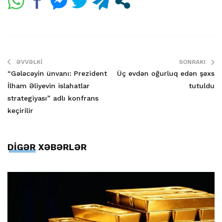
ƏVVƏLKI
SONRAKI
“Gələcəyin ünvanı: Prezident
Üç evdən oğurluq edən şəxs
İlham Əliyevin islahatlar
tutuldu
strategiyası” adlı konfrans
keçirilir
DİGƏR XƏBƏRLƏR