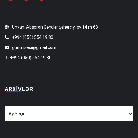
Ünvan: Abşeron Gənclər Şəhərciyi ev 14 m 63
+994 (050) 554 19 80
gununsesi@gmail.com
+994 (050) 554 19 80
ARXIVLƏR
Arxivlər