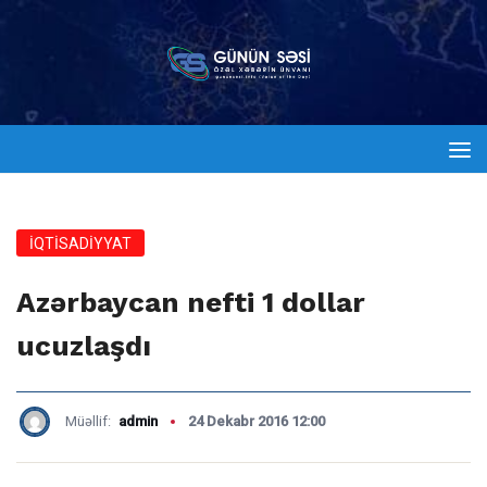
İQTİSADİYYAT
Azərbaycan nefti 1 dollar
ucuzlaşdı
Müəllif:
admin
24 Dekabr 2016 12:00