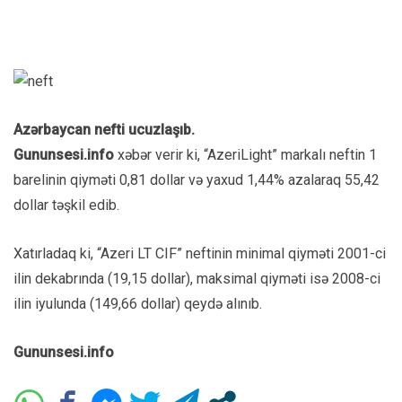
Azərbaycan nefti ucuzlaşıb.
Gununsesi.info
xəbər verir ki, “AzeriLight” markalı neftin 1
barelinin qiyməti 0,81 dollar və yaxud 1,44% azalaraq 55,42
dollar təşkil edib.
Xatırladaq ki, “Azeri LT CIF” neftinin minimal qiyməti 2001-ci
ilin dekabrında (19,15 dollar), maksimal qiyməti isə 2008-ci
ilin iyulunda (149,66 dollar) qeydə alınıb.
Gununsesi.info