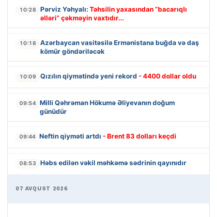
Pərviz Yəhyalı:
Təhsilin yaxasından “bacarıqlı
10:28
əlləri” çəkməyin vaxtıdır...
Azərbaycan vasitəsilə Ermənistana buğda və daş
10:18
kömür göndəriləcək
Qızılın qiymətində yeni rekord
- 4400 dollar oldu
10:09
Milli Qəhrəman Hökumə Əliyevanın doğum
09:54
günüdür
Neftin qiyməti artdı
- Brent 83 dolları keçdi
09:44
Həbs edilən vəkil məhkəmə sədrinin qayınıdır
08:53
07 AVQUST 2026