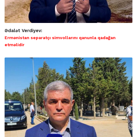
Ədalət Verdiyev:
Ermənistan separatçı simvollarını qanunla qadağan
etməlidir