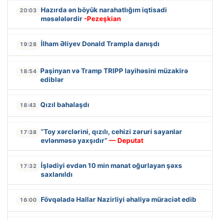
Hazırda ən böyük narahatlığım iqtisadi
20:03
məsələlərdir
-Pezeşkian
İlham Əliyev Donald Trampla danışdı
19:28
Paşinyan və Tramp TRIPP layihəsini müzakirə
18:54
ediblər
Qızıl bahalaşdı
18:43
“Toy xərclərini, qızılı, cehizi zəruri sayanlar
17:38
evlənməsə yaxşıdır”
— Deputat
İşlədiyi evdən 10 min manat oğurlayan şəxs
17:32
saxlanıldı
Fövqəladə Hallar Nazirliyi əhaliyə müraciət edib
16:00