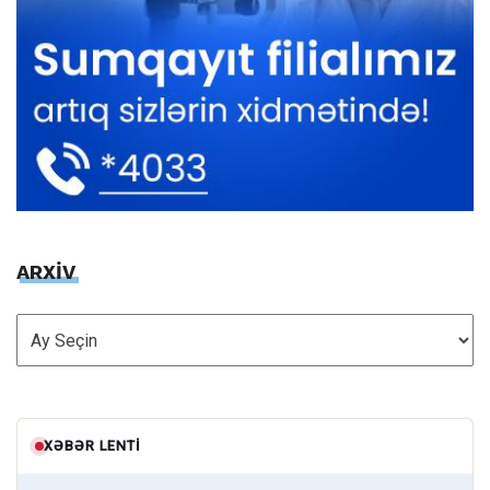
ARXİV
ARXİV
XƏBƏR LENTI