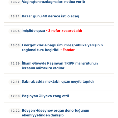
Vaşinqton razılaşmaları nəticə verib
13:22
Bazar günü 40 dərəcə isti olacaq
13:21
İmişlidə qəza
- 3 nəfər xəsarət aldı
13:04
Energetiklərlə bağlı ümumrespublika yarışının
13:03
regional turu keçirildi
- Fotolar
İlham Əliyevlə Paşinyan TRIPP marşrutunun
12:59
icrasını müzakirə etdilər
Sabirabadda məktəbli qızın meyiti tapıldı
12:41
Paşinyan Əliyevə zəng etdi
12:39
Rövşən Hüseynov orqan donorluğunun
12:22
əhəmiyyətindən danışıb