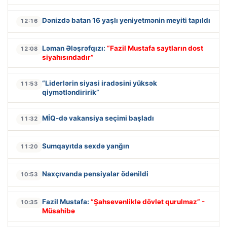
Dənizdə batan 16 yaşlı yeniyetmənin meyiti tapıldı
12:16
Ləman Ələşrəfqızı:
“Fazil Mustafa saytların dost
12:08
siyahısındadır”
“Liderlərin siyasi iradəsini yüksək
11:53
qiymətləndiririk”
MİQ-də vakansiya seçimi başladı
11:32
Sumqayıtda sexdə yanğın
11:20
Naxçıvanda pensiyalar ödənildi
10:53
Fazil Mustafa:
“Şahsevənliklə dövlət qurulmaz” -
10:35
Müsahibə