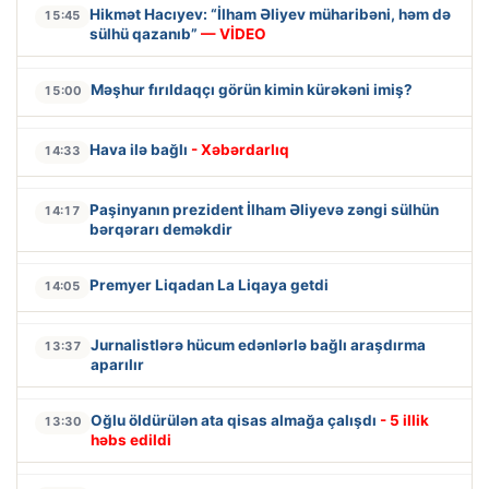
Hikmət Hacıyev: “İlham Əliyev müharibəni, həm də
15:45
sülhü qazanıb”
— VİDEO
Məşhur fırıldaqçı görün kimin kürəkəni imiş?
15:00
Hava ilə bağlı
- Xəbərdarlıq
14:33
Paşinyanın prezident İlham Əliyevə zəngi sülhün
14:17
bərqərarı deməkdir
Premyer Liqadan La Liqaya getdi
14:05
Jurnalistlərə hücum edənlərlə bağlı araşdırma
13:37
aparılır
Oğlu öldürülən ata qisas almağa çalışdı
- 5 illik
13:30
həbs edildi