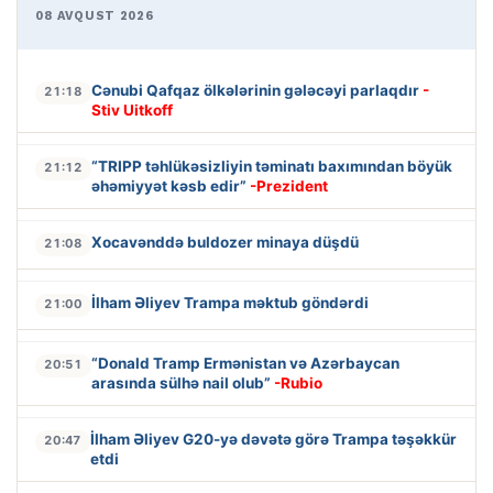
08 AVQUST 2026
Cənubi Qafqaz ölkələrinin gələcəyi parlaqdır
-
21:18
Stiv Uitkoff
“TRIPP təhlükəsizliyin təminatı baxımından böyük
21:12
əhəmiyyət kəsb edir”
-Prezident
Xocavənddə buldozer minaya düşdü
21:08
İlham Əliyev Trampa məktub göndərdi
21:00
“Donald Tramp Ermənistan və Azərbaycan
20:51
arasında sülhə nail olub”
-Rubio
İlham Əliyev G20-yə dəvətə görə Trampa təşəkkür
20:47
etdi