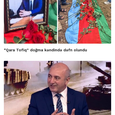
“Qara Tofiq” doğma kəndində dəfn olundu