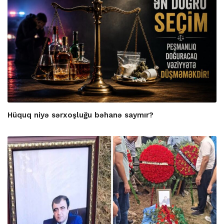
Hüquq niyə sərxoşluğu bəhanə saymır?