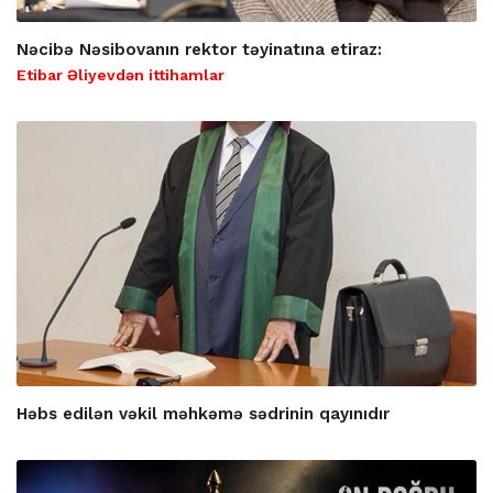
Nəcibə Nəsibovanın rektor təyinatına etiraz:
Etibar Əliyevdən ittihamlar
Həbs edilən vəkil məhkəmə sədrinin qayınıdır