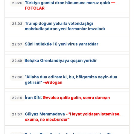
Türkiyə gəmisi dron hücumuna məruz qaldı
—
23:26
FOTOLAR
Tramp doğum yolu ilə vətəndaşlığı
23:03
məhdudlaşdıran yeni fərmanlar imzaladı
Süni intllektlə 16 yeni virus yaratdılar
22:57
Belçika Qrenlandiyaya qoşun yeridir
22:49
“Allaha dua edirəm ki, bu, bölgəmizə xeyir-dua
22:36
gətirsin”
-Ərdoğan
İran XİN:
Əvvəlcə qalib gəlin, sonra danışın
22:15
Gülyaz Məmmədova
- "Həyat yoldaşın istəmirsə,
21:57
oxuma, nə məcburdur"