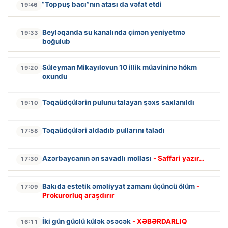
“Toppuş bacı”nın atası da vəfat etdi
19:46
Beyləqanda su kanalında çimən yeniyetmə
19:33
boğulub
Süleyman Mikayılovun 10 illik müavininə hökm
19:20
oxundu
Təqaüdçülərin pulunu talayan şəxs saxlanıldı
19:10
Təqaüdçüləri aldadıb pullarını taladı
17:58
Azərbaycanın ən savadlı mollası
- Saffari yazır…
17:30
Bakıda estetik əməliyyat zamanı üçüncü ölüm
-
17:09
Prokurorluq araşdırır
İki gün güclü külək əsəcək
- XƏBƏRDARLIQ
16:11