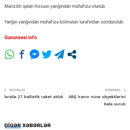
Mənzilin qalan hissəsi yanğından mühafizə olunub.
Yanğın yanğından mühafizə bölmələri tərəfindən söndürülüb.
Gununsesi.info
ƏVVƏLKI
SONRAKI
İsrailə 27 ballistik raket atıldı
ABŞ İranın nüvə obyektlərini
belə vurub
DİGƏR XƏBƏRLƏR