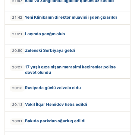
Bakı və Zəngilanda ağaclar qanunsuz kəsilib
21:47
Yeni Klinikanın direktor müavini işdən çıxarıldı
21:42
Laçında yanğın olub
21:21
Zelenski Serbiyaya getdi
20:50
17 yaşlı qıza nişan mərasimi keçirənlər polisə
20:27
dəvət olundu
Rusiyada güclü zəlzələ oldu
20:18
Vəkil İlqar Həmidov həbs edildi
20:13
Bakıda parkdan oğurluq edildi
20:01