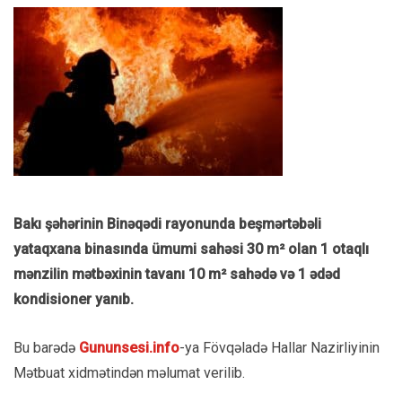
Bakı şəhərinin Binəqədi rayonunda beşmərtəbəli
yataqxana binasında ümumi sahəsi 30 m² olan 1 otaqlı
mənzilin mətbəxinin tavanı 10 m² sahədə və 1 ədəd
kondisioner yanıb.
Bu barədə
Gununsesi.info
-ya Fövqəladə Hallar Nazirliyinin
Mətbuat xidmətindən məlumat verilib.