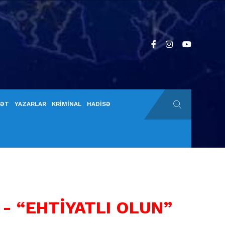
YƏT
YAZARLAR
KRİMİNAL
HADİSƏ
i
- “EHTİYATLI OLUN”