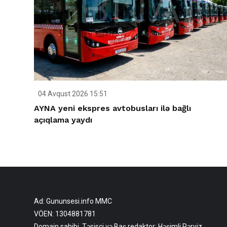
04 Avqust 2026 15:51
AYNA yeni ekspres avtobusları ilə bağlı
açıqlama yaydı
Ad: Gununsesi.info MMC
VÖEN: 1304881781
Domain sahibi, Təsisçi və Baş redaktor: Həşimli Pərviz