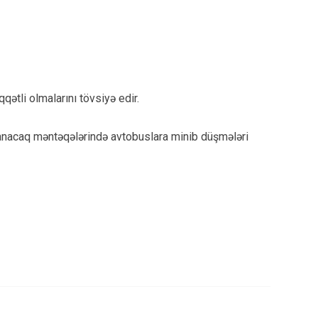
ətli olmalarını tövsiyə edir.
anacaq məntəqələrində avtobuslara minib düşmələri