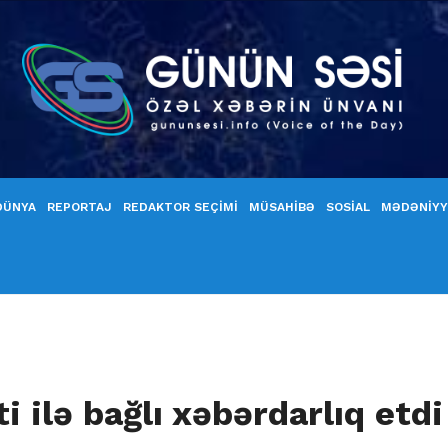
DÜNYA
REPORTAJ
REDAKTOR SEÇİMİ
MÜSAHİBƏ
SOSİAL
MƏDƏNİY
i ilə bağlı xəbərdarlıq etd