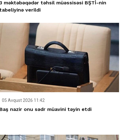
3 məktəbəqədər təhsil müəssisəsi BŞTİ-nin
tabeliyinə verildi
05 Avqust 2026 11:42
Baş nazir onu sədr müavini təyin etdi