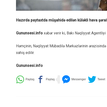
Hazırda paytaxtda müşahidə edilən küləkli hava şəraiti 
Gununsesi.info
xəbər verir ki, Bakı Nəqliyyat Agentliy
Həmçinin, Nəqliyyat Mübadilə Mərkəzlərinin ərazisində
xahiş edilir.
Gununsesi.info