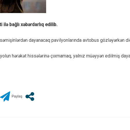
ilə bağlı xəbərdarlıq edilib.
i sərnişinlərdən dayanacaq pavilyonlarında avtobus gözləyərkən diqq
 yolun hərəkət hissələrinə çıxmamaq, yalnız müəyyən edilmiş day