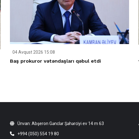
04 Avqust 2026 15:08
Baş prokuror vətəndaşları qəbul etdi
Ünvan: Abşeron Gənclər Şəhərciyi ev 14 m 63
+994 (050) 554 19 80