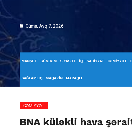
Cümə, Avq 7, 2026
MANŞET
GÜNDƏM
SİYASƏT
İQTİSADİYYAT
CƏMİYYƏT
SAĞLAMLIQ
MAQAZİN
MARAQLI
CƏMİYYƏT
BNA küləkli hava şərait