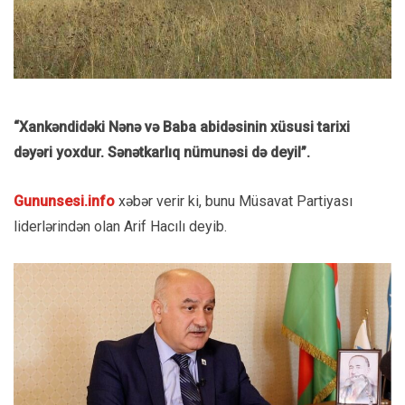
“Xankəndidəki Nənə və Baba abidəsinin xüsusi tarixi
dəyəri yoxdur. Sənətkarlıq nümunəsi də deyil”.
Gununsesi.info
xəbər verir ki, bunu Müsavat Partiyası
liderlərindən olan Arif Hacılı deyib.