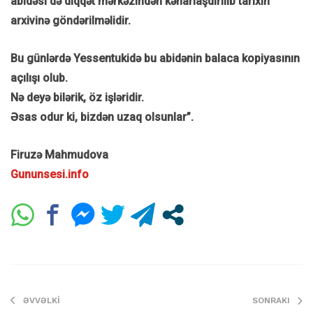
abidəsi də diqqət mərkəzindən kənarlaşdırılıb tarixin
arxivinə göndərilməlidir.
Bu günlərdə Yessentukidə bu abidənin balaca kopiyasının
açılışı olub.
Nə deyə bilərik, öz işləridir.
Əsas odur ki, bizdən uzaq olsunlar”.
Firuzə Mahmudova
Gununsesi.info
ƏVVƏLKI
SONRAKI