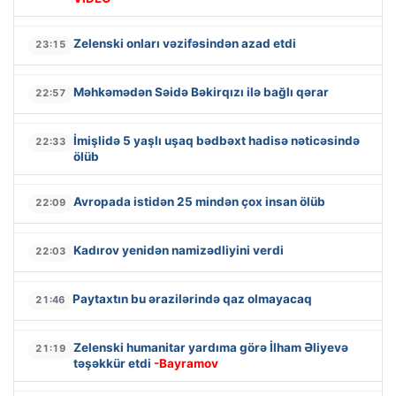
Zelenski onları vəzifəsindən azad etdi
23:15
Məhkəmədən Səidə Bəkirqızı ilə bağlı qərar
22:57
İmişlidə 5 yaşlı uşaq bədbəxt hadisə nəticəsində
22:33
ölüb
Avropada istidən 25 mindən çox insan ölüb
22:09
Kadırov yenidən namizədliyini verdi
22:03
Paytaxtın bu ərazilərində qaz olmayacaq
21:46
Zelenski humanitar yardıma görə İlham Əliyevə
21:19
təşəkkür etdi
-Bayramov