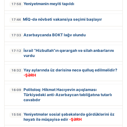
Yeniyetmənin meyiti tapıldı
17:58
MİQ-də növbəti vakansiya seçimi başlayır
17:44
Azərbaycanda BOKT ləğv olundu
17:33
İsrail “Hizbullah”ın qərargah və silah anbarlarını
17:12
vurdu
Yay aylarında üz dərisinə necə qulluq edilməlidir?
16:32
-ŞƏRH
Politoloq: Hikmət Hacıyevin açıqlaması
16:09
Türkiyədəki anti-Azərbaycan təbliğatına tutarlı
cavabdır
Yeniyetmələr sosial şəbəkələrdə gördüklərini öz
15:56
həyatı ilə müqayisə edir
-ŞƏRH