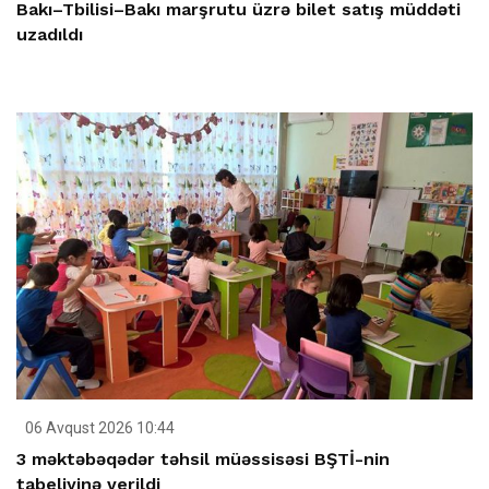
Bakı–Tbilisi–Bakı marşrutu üzrə bilet satış müddəti
uzadıldı
06 Avqust 2026 10:44
3 məktəbəqədər təhsil müəssisəsi BŞTİ-nin
tabeliyinə verildi