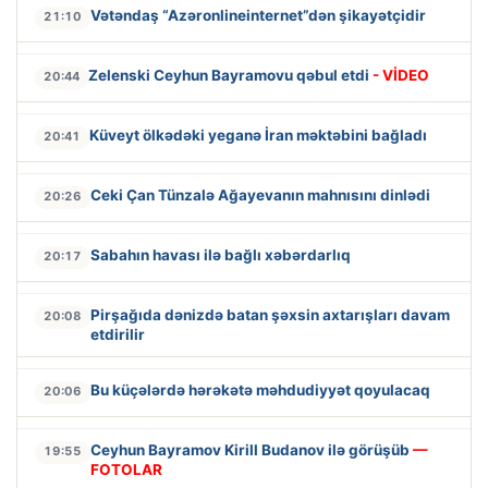
Vətəndaş “Azəronlineinternet”dən şikayətçidir
21:10
Zelenski Ceyhun Bayramovu qəbul etdi
- VİDEO
20:44
Küveyt ölkədəki yeganə İran məktəbini bağladı
20:41
Ceki Çan Tünzalə Ağayevanın mahnısını dinlədi
20:26
Sabahın havası ilə bağlı xəbərdarlıq
20:17
Pirşağıda dənizdə batan şəxsin axtarışları davam
20:08
etdirilir
Bu küçələrdə hərəkətə məhdudiyyət qoyulacaq
20:06
Ceyhun Bayramov Kirill Budanov ilə görüşüb
—
19:55
FOTOLAR