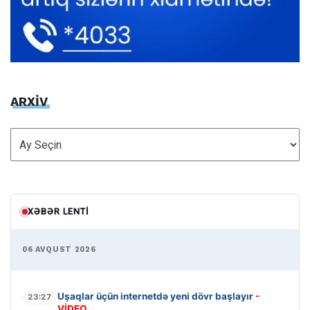
ARXİV
ARXİV
XƏBƏR LENTI
06 AVQUST 2026
Uşaqlar üçün internetdə yeni dövr başlayır
-
23:27
VİDEO