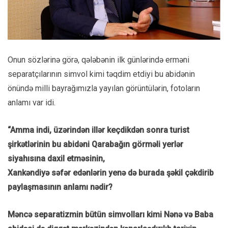
Onun sözlərinə görə, qələbənin ilk günlərində erməni
separatçılarının simvol kimi təqdim etdiyi bu abidənin
önündə milli bayrağımızla yayılan görüntülərin, fotoların
anlamı var idi.
“Amma indi, üzərindən illər keçdikdən sonra turist
şirkətlərinin bu abidəni Qarabağın görməli yerlər
siyahısına daxil etməsinin,
Xankəndiyə səfər edənlərin yenə də burada şəkil çəkdirib
paylaşmasının anlamı nədir?
Məncə separatizmin bütün simvolları kimi Nənə və Baba