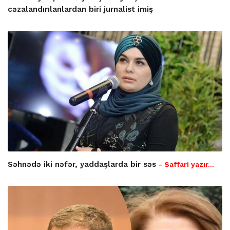
cəzalandırılanlardan biri jurnalist imiş
Səhnədə iki nəfər, yaddaşlarda bir səs
- Saffari yazır…