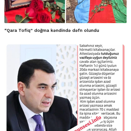
“Qara Tofiq” doğma kəndində dəfn olundu