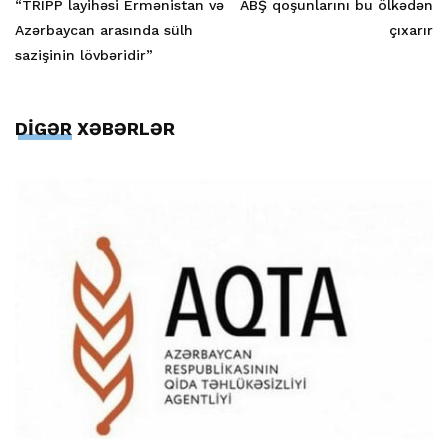
“TRIPP layihəsi Ermənistan və
ABŞ qoşunlarını bu ölkədən
Azərbaycan arasında sülh
çıxarır
sazişinin lövbəridir”
DİGƏR XƏBƏRLƏR