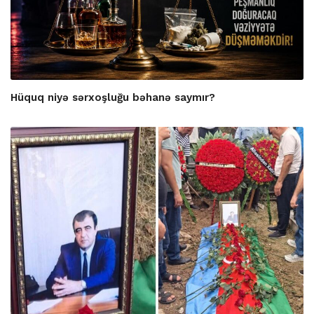
Hüquq niyə sərxoşluğu bəhanə saymır?