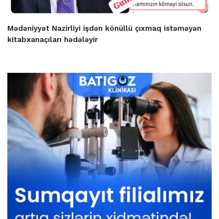
Mədəniyyət Nazirliyi işdən könüllü çıxmaq istəməyən
kitabxanaçıları hədələyir