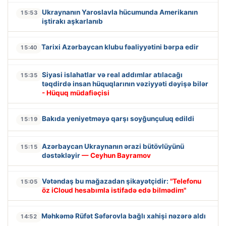
Ukraynanın Yaroslavla hücumunda Amerikanın
15:53
iştirakı aşkarlanıb
Tarixi Azərbaycan klubu fəaliyyətini bərpa edir
15:40
Siyasi islahatlar və real addımlar atılacağı
15:35
təqdirdə insan hüquqlarının vəziyyəti dəyişə bilər
- Hüquq müdafiəçisi
Bakıda yeniyetməyə qarşı soyğunçuluq edildi
15:19
Azərbaycan Ukraynanın ərazi bütövlüyünü
15:15
dəstəkləyir
— Ceyhun Bayramov
Vətəndaş bu mağazadan şikayətçidir:
"Telefonu
15:05
öz iCloud hesabımla istifadə edə bilmədim"
Məhkəmə Rüfət Səfərovla bağlı xahişi nəzərə aldı
14:52