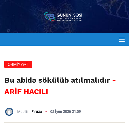
CƏMİYYƏT
Bu abidə sökülüb atılmalıdır
-
ARİF HACILI
Müəllif:
Firuzə
02 İyun 2026 21:09