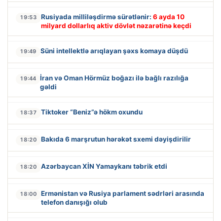
Rusiyada milliləşdirmə sürətlənir:
6 ayda 10
19:53
milyard dollarlıq aktiv dövlət nəzarətinə keçdi
Süni intellektlə arıqlayan şəxs komaya düşdü
19:49
İran və Oman Hörmüz boğazı ilə bağlı razılığa
19:44
gəldi
Tiktoker “Beniz”ə hökm oxundu
18:37
Bakıda 6 marşrutun hərəkət sxemi dəyişdirilir
18:20
Azərbaycan XİN Yamaykanı təbrik etdi
18:20
Ermənistan və Rusiya parlament sədrləri arasında
18:00
telefon danışığı olub