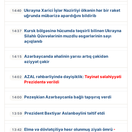
Ukrayna Xarici İşlər Nazirliyi ölkənin hər bir raket
14:40
uğrunda mübarizə apardığını bildirib
Kursk bölgəsinə hücumda təqsirli bilinən Ukrayna
14:37
Silahlı Qüvvələrinin muzdlu əsgərlərinin sayı
açıqlanıb
Azərbaycanda əhalinin yarısı artıq çəkidən
14:15
əziyyət çəkir
AZAL rəhbərliyində dəyişiklik:
Təyinat səlahiyyəti
14:02
Prezidentə verildi
Pezeşkian Azərbaycanla bağlı tapşırıq verdi
14:00
Prezident Bəxtiyar Aslanbəylini təltif etdi
13:59
Elmə və dövlətçiliyə həsr olunmuş ziyalı ömrü
-
13:42