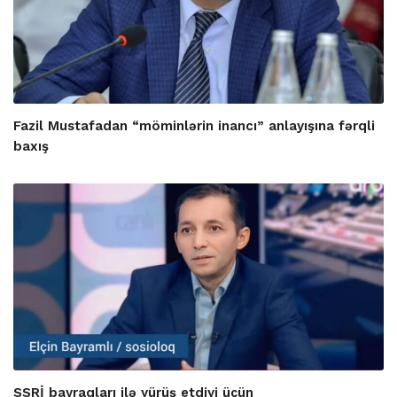
Fazil Mustafadan “möminlərin inancı” anlayışına fərqli
baxış
SSRİ bayraqları ilə yürüş etdiyi üçün