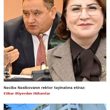
Nəcibə Nəsibovanın rektor təyinatına etiraz:
Etibar Əliyevdən ittihamlar