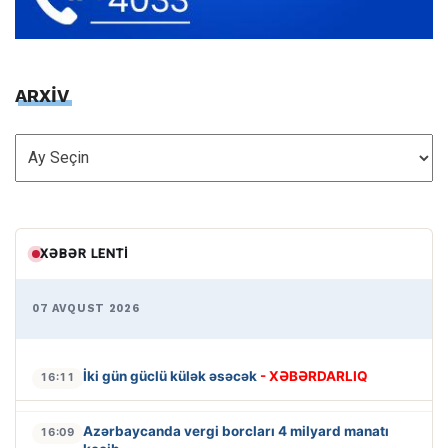
ARXİV
ARXİV
XƏBƏR LENTI
07 AVQUST 2026
İki gün güclü külək əsəcək
- XƏBƏRDARLIQ
16:11
Azərbaycanda vergi borcları 4 milyard manatı
16:09