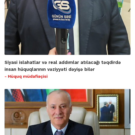
Siyasi islahatlar və real addımlar atılacağı təqdirdə
insan hüquqlarının vəziyyəti dəyişə bilər
- Hüquq müdafiəçisi