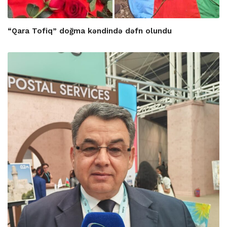
“Qara Tofiq” doğma kəndində dəfn olundu