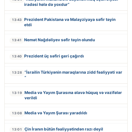
iradəsi hələ də yoxdur”
Prezident Pakistana və Malayziyaya səfir təyin
13:43
etdi
Nemət Nağdəliyev səfir təyin olundu
13:41
Prezident üç səfiri geri çağırdı
13:40
“İsrailin Türkiyənin maraqlarına zidd fəaliyyəti var
13:28
“
Media və Yayım Şurasına əlavə hüquq və vəzifələr
13:19
verildi
Media və Yayım Şurası yaradıldı
13:08
Çin İranın bütün fəaliyyətindən razı deyil
13:01