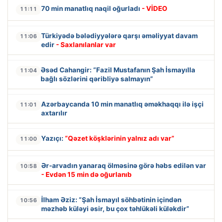
70 min manatlıq naqil oğurladı
- VİDEO
11:11
Türkiyədə bələdiyyələrə qarşı əməliyyat davam
11:06
edir
- Saxlanılanlar var
Əsəd Cahangir: “Fazil Mustafanın Şah İsmayılla
11:04
bağlı sözlərini qəribliyə salmayın”
Azərbaycanda 10 min manatlıq əməkhaqqı ilə işçi
11:01
axtarılır
Yazıçı:
“Qəzet köşklərinin yalnız adı var”
11:00
Ər-arvadın yanaraq ölməsinə görə həbs edilən var
10:58
- Evdən 15 min də oğurlanıb
İlham Əziz: “Şah İsmayıl söhbətinin içindən
10:56
məzhəb küləyi əsir, bu çox təhlükəli küləkdir”