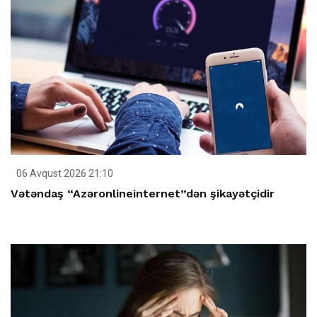
06 Avqust 2026 21:10
Vətəndaş “Azəronlineinternet”dən şikayətçidir