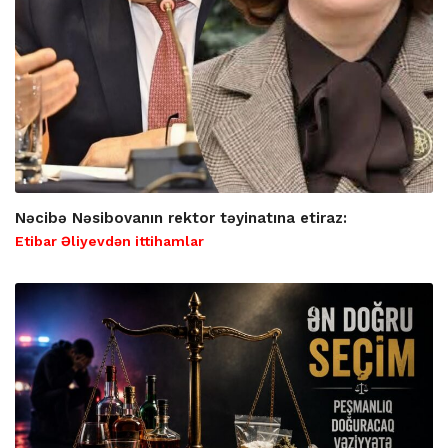
Nəcibə Nəsibovanın rektor təyinatına etiraz:
Etibar Əliyevdən ittihamlar