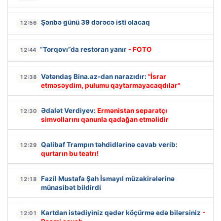
Şənbə günü 39 dərəcə isti olacaq
12:56
“Torqovı”da restoran yanır
- FOTO
12:44
Vətəndaş Bina.az-dan narazıdır:
"İsrar
12:38
etməsəydim, pulumu qaytarmayacaqdılar"
Ədalət Verdiyev:
Ermənistan separatçı
12:30
simvollarını qanunla qadağan etməlidir
Qalibaf Trampın təhdidlərinə cavab verib:
12:29
qurtarın bu teatrı!
Fazil Mustafa Şah İsmayıl müzakirələrinə
12:18
münasibət bildirdi
Kartdan istədiyiniz qədər köçürmə edə bilərsiniz
-
12:01