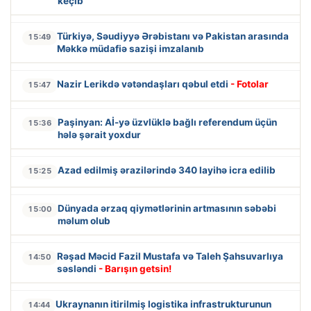
keçib
Türkiyə, Səudiyyə Ərəbistanı və Pakistan arasında
15:49
Məkkə müdafiə sazişi imzalanıb
Nazir Lerikdə vətəndaşları qəbul etdi
- Fotolar
15:47
Paşinyan: Aİ-yə üzvlüklə bağlı referendum üçün
15:36
hələ şərait yoxdur
Azad edilmiş ərazilərində 340 layihə icra edilib
15:25
Dünyada ərzaq qiymətlərinin artmasının səbəbi
15:00
məlum olub
Rəşad Məcid Fazil Mustafa və Taleh Şahsuvarlıya
14:50
səsləndi
- Barışın getsin!
Ukraynanın itirilmiş logistika infrastrukturunun
14:44