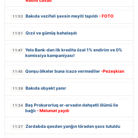
Rəsmi cavab
Bakıda vəzifəli şəxsin meyiti tapıldı
- FOTO
11:53
Qızıl və gümüş bahalaşdı
11:51
Yelo Bank-dan ilk kreditə özəl 1% endirim və 0%
11:47
komissiya kampaniyası!
Qonşu ölkələr buna icazə vermədilər
-Pezeşkian
11:45
Bakıda obyekt yanır
11:39
Baş Prokurorluq ər-arvadın dəhşətli ölümü ilə
11:34
bağlı
- Məlumat yaydı
Zərdabda qəsdən yanğın törədən şəxs tutuldu
11:27