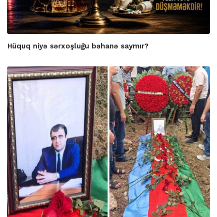
Hüquq niyə sərxoşluğu bəhanə saymır?