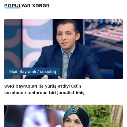
POPULYAR XƏBƏR
SSRİ bayraqları ilə yürüş etdiyi üçün
cəzalandırılanlardan biri jurnalist imiş