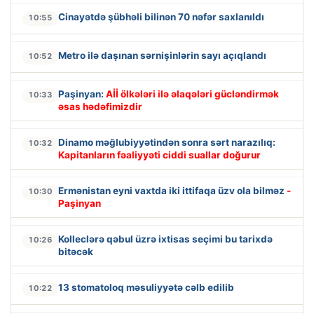
Cinayətdə şübhəli bilinən 70 nəfər saxlanıldı
10:55
Metro ilə daşınan sərnişinlərin sayı açıqlandı
10:52
Paşinyan:
Aİİ ölkələri ilə əlaqələri gücləndirmək
10:33
əsas hədəfimizdir
Dinamo məğlubiyyətindən sonra sərt narazılıq:
10:32
Kapitanların fəaliyyəti ciddi suallar doğurur
Ermənistan eyni vaxtda iki ittifaqa üzv ola bilməz
-
10:30
Paşinyan
Kolleclərə qəbul üzrə ixtisas seçimi bu tarixdə
10:26
bitəcək
13 stomatoloq məsuliyyətə cəlb edilib
10:22