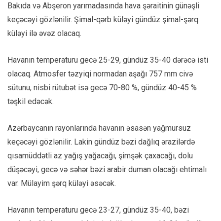
Bakıda və Abşeron yarımadasında hava şəraitinin günəşli
keçəcəyi gözlənilir. Şimal-qərb küləyi gündüz şimal-şərq
küləyi ilə əvəz olacaq.
Havanın temperaturu gecə 25-29, gündüz 35-40 dərəcə isti
olacaq. Atmosfer təzyiqi normadan aşağı 757 mm civə
sütunu, nisbi rütubət isə gecə 70-80 %, gündüz 40-45 %
təşkil edəcək.
Azərbaycanın rayonlarında havanın əsasən yağmursuz
keçəcəyi gözlənilir. Lakin gündüz bəzi dağlıq ərazilərdə
qısamüddətli az yağış yağacağı, şimşək çaxacağı, dolu
düşəcəyi, gecə və səhər bəzi arabir duman olacağı ehtimalı
var. Mülayim şərq küləyi əsəcək.
Havanın temperaturu gecə 23-27, gündüz 35-40, bəzi