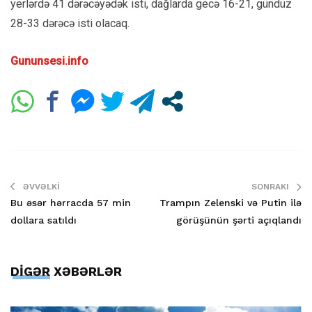
yerlərdə 41 dərəcəyədək isti, dağlarda gecə 16-21, gündüz
28-33 dərəcə isti olacaq.
Gununsesi.info
ƏVVƏLKI
SONRAKI
Bu əsər hərracda 57 min
Trampın Zelenski və Putin ilə
dollara satıldı
görüşünün şərti açıqlandı
DİGƏR XƏBƏRLƏR