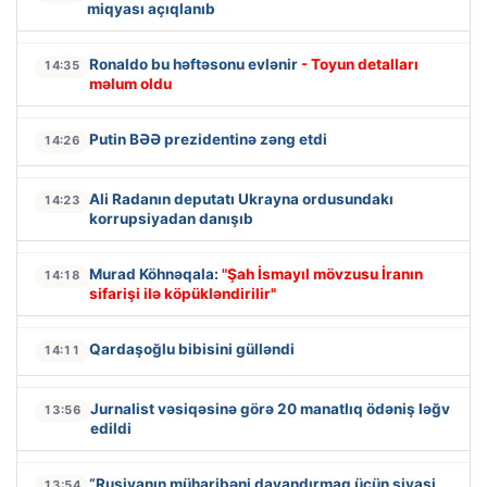
miqyası açıqlanıb
Ronaldo bu həftəsonu evlənir
- Toyun detalları
14:35
məlum oldu
Putin BƏƏ prezidentinə zəng etdi
14:26
Ali Radanın deputatı Ukrayna ordusundakı
14:23
korrupsiyadan danışıb
Murad Köhnəqala:
"Şah İsmayıl mövzusu İranın
14:18
sifarişi ilə köpükləndirilir"
Qardaşoğlu bibisini gülləndi
14:11
Jurnalist vəsiqəsinə görə 20 manatlıq ödəniş ləğv
13:56
edildi
“Rusiyanın müharibəni dayandırmaq üçün siyasi
13:54